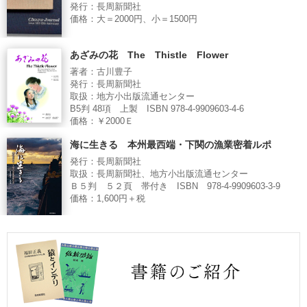
発行：長周新聞社
価格：大＝2000円、小＝1500円
あざみの花 The Thistle Flower
著者：古川豊子
発行：長周新聞社
取扱：地方小出版流通センター
B5判 48項 上製 ISBN 978-4-9909603-4-6
価格：￥2000Ｅ
海に生きる 本州最西端・下関の漁業密着ルポ
発行：長周新聞社
取扱：長周新聞社、地方小出版流通センター
Ｂ５判 ５２頁 帯付き ISBN 978-4-9909603-3-9
価格：1,600円＋税