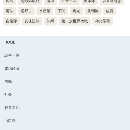
広島
地球温暖化
論壇
ミサイル
原水爆
以東底引き
憲法
辺野古
水産業
下関
梅光
北朝鮮
佐賀
自衛隊
安保法制
沖縄
第二次世界大戦
梅光学院
HOME
記事一覧
政治経済
国際
社会
教育文化
山口県