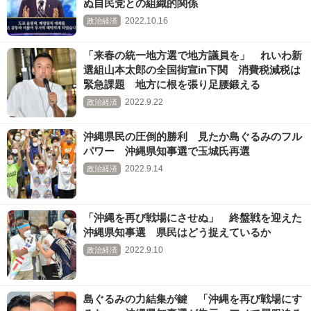
ぬ自民党との組織的関係
2022.10.16
政治経済
「来春の統一地方選で地方議員を」 れいわ新
選組山本太郎の全国街宣in下関 消費税減税は
緊急課題 地方に根を張り足腰鍛える
2022.9.22
政治経済
沖縄県民の圧倒的勝利 見たか島ぐるみのフル
パワー 沖縄県知事選で玉城氏再選
2022.9.14
政治経済
「沖縄を再び戦場にさせぬ」 終盤戦を迎えた
沖縄県知事選 県民はどう捉えているか
2022.9.10
政治経済
島ぐるみの力結集が鍵 「沖縄を再び戦場にす