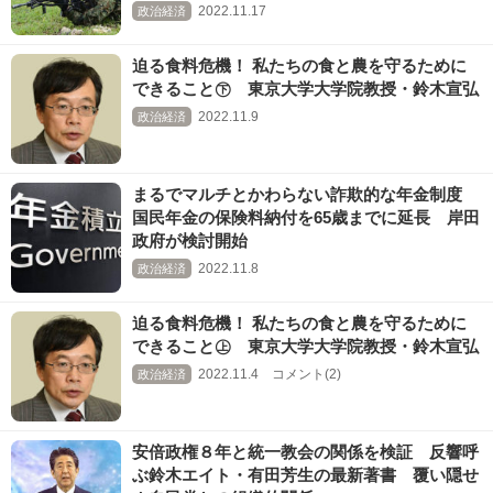
2022.11.17
政治経済
迫る食料危機！ 私たちの食と農を守るために
できること㊦ 東京大学大学院教授・鈴木宣弘
2022.11.9
政治経済
まるでマルチとかわらない詐欺的な年金制度
国民年金の保険料納付を65歳までに延長 岸田
政府が検討開始
2022.11.8
政治経済
迫る食料危機！ 私たちの食と農を守るために
できること㊤ 東京大学大学院教授・鈴木宣弘
2022.11.4 コメント(2)
政治経済
安倍政権８年と統一教会の関係を検証 反響呼
ぶ鈴木エイト・有田芳生の最新著書 覆い隠せ