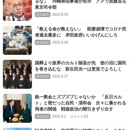
るな」 沖縄県知事選が告示 アメで屈服迫る
東京司令部
2022.8.30
政治経済
「救える命が救えない」 医療崩壊でコロナ死
者過去最多に 岸田政府いいかげんにしろ
2022.8.30
政治経済
国葬より政界のカルト除染が先 壺の沼に国民
を巻き込むな 萩生田光一は更迭でよろしく
2022.8.27
政治経済
統一教会とズブズブじゃないか 「反日カル
ト」と密だった自民・清和会 次々に暴かれる
両者の関係 戦後政治の闇引きずり出す
2022.8.2 コメント(5)
政治経済