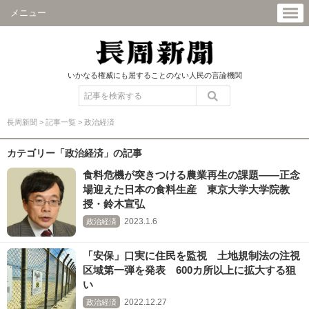
メニュー
いかなる権威にも屈することのない人民の言論機関
長周新聞
>
記事一覧
>
政治経済
カテゴリー「政治経済」の記事
食料危機が突きつける農業再生の課題――正念
場迎えた日本の食料生産 東京大学大学院教
授・鈴木宣弘
2023.1.6
政治経済
「安保」口実に住民を監視 土地規制法の注視
区域第一弾を発表 600カ所以上に拡大する狙
い
2022.12.27
政治経済