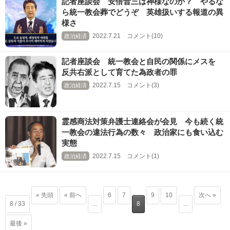
記者座談会 安倍晋三は神様なのか？ やるな
ら統一教会葬でどうぞ 英雄扱いする報道の異
様さ
2022.7.21 コメント(10)
政治経済
記者座談会 統一教会と自民の関係にメスを
反共右派として育てた為政者の罪
2022.7.15 コメント(3)
政治経済
霊感商法対策弁護士連絡会が会見 今も続く統
一教会の違法行為の数々 政治家にも食い込む
実態
2022.7.15 コメント(1)
政治経済
« 先頭
« 前へ
6
7
9
10
次へ »
8 / 33
...
8
...
最後 »