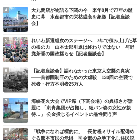
大丸閉店が物語る下関の今 来年8月で77年の歴
史に幕 水産都市の栄枯盛衰を象徴【記者座談
会】
れいわ新選組次のステージへ 7年で積み上げた草
の根の力 山本太郎引退は終わりではない 与野
党茶番の国政揺らせ【記者座談会】
【記者座談会】語れなかった東京大空襲の真実
――首都圏制圧のための大虐殺 130回の空襲で
死者・行方不明者25万人
海峡花火大会でVIP席（下関会場）の異様さが話
題に 「刺青集団が占拠し、紐パン姿の女性が接
待…」 公金投じるイベントの品性問う声
「戦争になれば標的に」 長射程ミサイル配備め
ぐる熊本市民の危惧 司令部のみ地下化し住民説