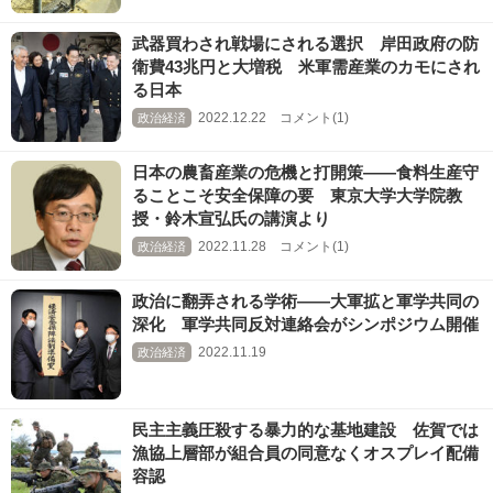
武器買わされ戦場にされる選択 岸田政府の防
衛費43兆円と大増税 米軍需産業のカモにされ
る日本
2022.12.22 コメント(1)
政治経済
日本の農畜産業の危機と打開策――食料生産守
ることこそ安全保障の要 東京大学大学院教
授・鈴木宣弘氏の講演より
2022.11.28 コメント(1)
政治経済
政治に翻弄される学術――大軍拡と軍学共同の
深化 軍学共同反対連絡会がシンポジウム開催
2022.11.19
政治経済
民主主義圧殺する暴力的な基地建設 佐賀では
漁協上層部が組合員の同意なくオスプレイ配備
容認