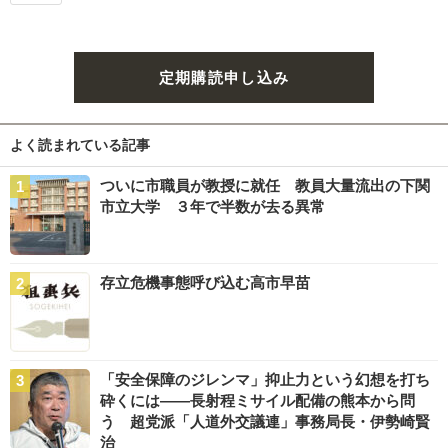
定期購読申し込み
よく読まれている記事
ついに市職員が教授に就任 教員大量流出の下関
市立大学 ３年で半数が去る異常
存立危機事態呼び込む高市早苗
「安全保障のジレンマ」抑止力という幻想を打ち
砕くには――長射程ミサイル配備の熊本から問
う 超党派「人道外交議連」事務局長・伊勢崎賢
治