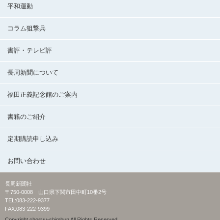
平和運動
コラム狙撃兵
書評・テレビ評
長周新聞について
福田正義記念館のご案内
書籍のご紹介
定期購読申し込み
お問い合わせ
長周新聞社
〒750-0008 山口県下関市田中町10番2号
TEL:083-222-9377
FAX:083-222-9399
Copyright chosyu-shimbun All Rights Reserved.