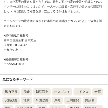
す。また真実の報道を貫くうえでは、経営の面で特定の企業や組織などのス
ポンサーに頼るわけにはいかず、一人一人の読者・支持者の皆さまの購読料
とカンパに依拠して経営を成り立たせるほかはありません。
ホームページの愛読者の皆さまに本紙の定期購読とカンパによるご協力を訴
えるものです。
■銀行振込口座番号
西中国信用金庫 唐戸支店
（普通）0334342
宇都宮知恵
■郵便振替口座番号
01540-0-11658
気になるキーワード
風力発電
長崎
朝鮮戦争
オスプレイ
ノドグロ
米軍
安倍政府
地震
米国政府
原発
上関原発
共謀罪