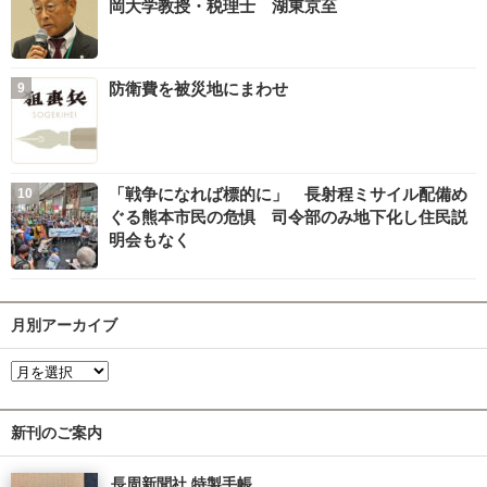
岡大学教授・税理士 湖東京至
防衛費を被災地にまわせ
「戦争になれば標的に」 長射程ミサイル配備め
ぐる熊本市民の危惧 司令部のみ地下化し住民説
明会もなく
月別アーカイブ
新刊のご案内
長周新聞社 特製手帳