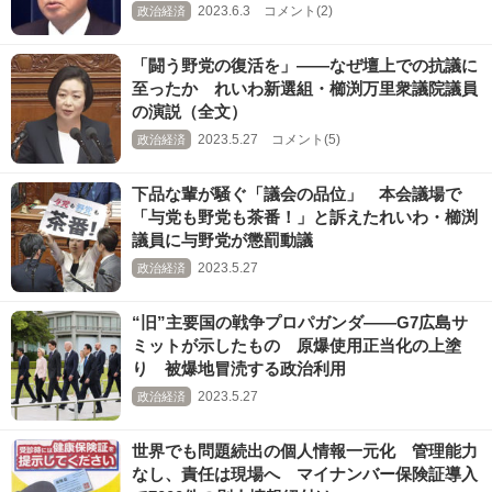
2023.6.3 コメント(2)
政治経済
「闘う野党の復活を」――なぜ壇上での抗議に
至ったか れいわ新選組・櫛渕万里衆議院議員
の演説（全文）
2023.5.27 コメント(5)
政治経済
下品な輩が騒ぐ「議会の品位」 本会議場で
「与党も野党も茶番！」と訴えたれいわ・櫛渕
議員に与野党が懲罰動議
2023.5.27
政治経済
“旧”主要国の戦争プロパガンダ――G7広島サ
ミットが示したもの 原爆使用正当化の上塗
り 被爆地冒涜する政治利用
2023.5.27
政治経済
世界でも問題続出の個人情報一元化 管理能力
なし、責任は現場へ マイナンバー保険証導入