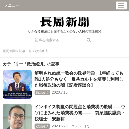
メニュー
いかなる権威にも屈することのない人民の言論機関
長周新聞
>
記事一覧
>
政治経済
カテゴリー「政治経済」の記事
解明されぬ統一教会の政界汚染 1年経っても
誰1人処分もなく 反共カルトを培養し利用し
た戦後政治の闇【記者座談会】
2023.7.15
政治経済
インボイス制度の問題点と消費税の欺瞞――ウ
ソにまみれた消費税の闇―― 前衆議院議員・
税理士 安藤裕
2023.6.29 コメント(7)
政治経済