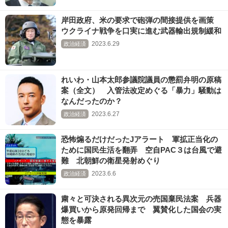
岸田政府、米の要求で砲弾の間接提供を画策
ウクライナ戦争を口実に進む武器輸出規制緩和
2023.6.29
政治経済
れいわ・山本太郎参議院議員の懲罰弁明の原稿
案（全文） 入管法改定めぐる「暴力」騒動は
なんだったのか？
2023.6.27
政治経済
恐怖煽るだけだったJアラート 軍拡正当化の
ために国民生活を翻弄 空自PAC３は台風で避
難 北朝鮮の衛星発射めぐり
2023.6.6
政治経済
粛々と可決される異次元の売国棄民法案 兵器
爆買いから原発回帰まで 翼賛化した国会の実
態を暴露