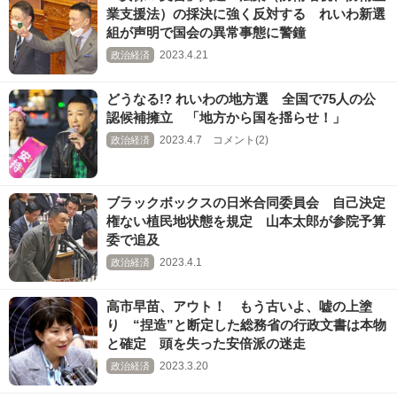
業支援法）の採決に強く反対する れいわ新選
組が声明で国会の異常事態に警鐘
2023.4.21
政治経済
どうなる!? れいわの地方選 全国で75人の公
認候補擁立 「地方から国を揺らせ！」
2023.4.7 コメント(2)
政治経済
ブラックボックスの日米合同委員会 自己決定
権ない植民地状態を規定 山本太郎が参院予算
委で追及
2023.4.1
政治経済
高市早苗、アウト！ もう古いよ、嘘の上塗
り “捏造”と断定した総務省の行政文書は本物
と確定 頭を失った安倍派の迷走
2023.3.20
政治経済