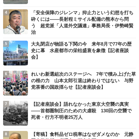
「安全保障のジレンマ」抑止力という幻想を打ち
砕くには――長射程ミサイル配備の熊本から問
う 超党派「人道外交議連」事務局長・伊勢崎賢
治
大丸閉店が物語る下関の今 来年8月で77年の歴
史に幕 水産都市の栄枯盛衰を象徴【記者座談
会】
れいわ新選組次のステージへ 7年で積み上げた草
の根の力 山本太郎引退は終わりではない 与野
党茶番の国政揺らせ【記者座談会】
【記者座談会】語れなかった東京大空襲の真実
――首都圏制圧のための大虐殺 130回の空襲で
死者・行方不明者25万人
【寄稿】食料品ゼロ税率はなぜダメなのか 元静