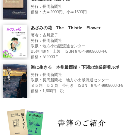
発行：長周新聞社
価格：大＝2000円、小＝1500円
あざみの花 The Thistle Flower
著者：古川豊子
発行：長周新聞社
取扱：地方小出版流通センター
B5判 48項 上製 ISBN 978-4-9909603-4-6
価格：￥2000Ｅ
海に生きる 本州最西端・下関の漁業密着ルポ
発行：長周新聞社
取扱：長周新聞社、地方小出版流通センター
Ｂ５判 ５２頁 帯付き ISBN 978-4-9909603-3-9
価格：1,600円＋税