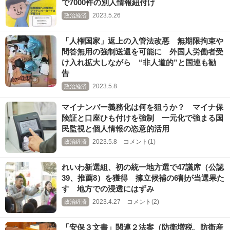
で7000件の別人情報紐付け
2023.5.26
政治経済
「人権国家」返上の入管法改悪 無期限拘束や
問答無用の強制送還を可能に 外国人労働者受
け入れ拡大しながら “非人道的”と国連も勧
告
2023.5.8
政治経済
マイナンバー義務化は何を狙うか？ マイナ保
険証と口座ひも付けを強制 一元化で強まる国
民監視と個人情報の恣意的活用
2023.5.8 コメント(1)
政治経済
れいわ新選組、初の統一地方選で47議席（公認
39、推薦8）を獲得 擁立候補の6割が当選果た
す 地方での浸透にはずみ
2023.4.27 コメント(2)
政治経済
「安保３文書」関連２法案（防衛増税、防衛産