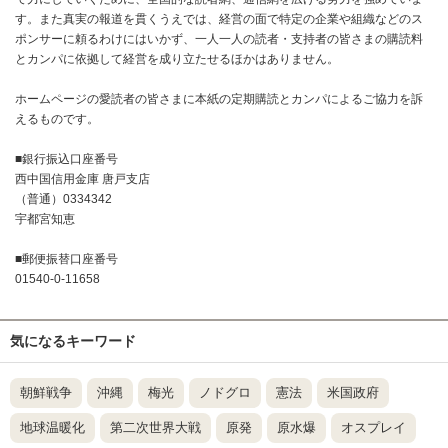
す。また真実の報道を貫くうえでは、経営の面で特定の企業や組織などのス
ポンサーに頼るわけにはいかず、一人一人の読者・支持者の皆さまの購読料
とカンパに依拠して経営を成り立たせるほかはありません。
ホームページの愛読者の皆さまに本紙の定期購読とカンパによるご協力を訴
えるものです。
■銀行振込口座番号
西中国信用金庫 唐戸支店
（普通）0334342
宇都宮知恵
■郵便振替口座番号
01540-0-11658
気になるキーワード
朝鮮戦争
沖縄
梅光
ノドグロ
憲法
米国政府
地球温暖化
第二次世界大戦
原発
原水爆
オスプレイ