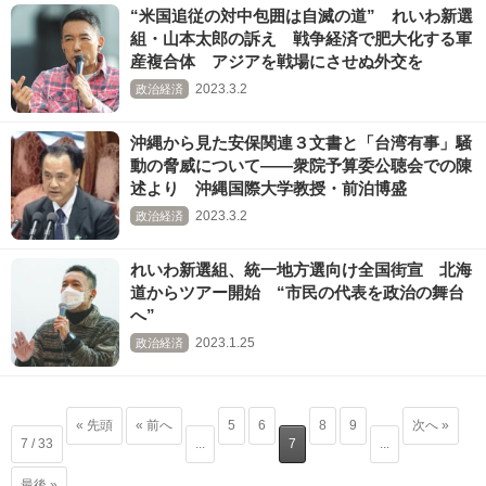
“米国追従の対中包囲は自滅の道” れいわ新選
組・山本太郎の訴え 戦争経済で肥大化する軍
産複合体 アジアを戦場にさせぬ外交を
2023.3.2
政治経済
沖縄から見た安保関連３文書と「台湾有事」騒
動の脅威について――衆院予算委公聴会での陳
述より 沖縄国際大学教授・前泊博盛
2023.3.2
政治経済
れいわ新選組、統一地方選向け全国街宣 北海
道からツアー開始 “市民の代表を政治の舞台
へ”
2023.1.25
政治経済
« 先頭
« 前へ
5
6
8
9
次へ »
7 / 33
...
7
...
最後 »