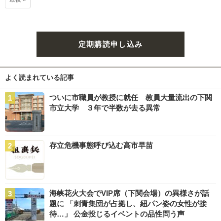
定期購読申し込み
よく読まれている記事
ついに市職員が教授に就任 教員大量流出の下関
市立大学 ３年で半数が去る異常
存立危機事態呼び込む高市早苗
海峡花火大会でVIP席（下関会場）の異様さが話
題に 「刺青集団が占拠し、紐パン姿の女性が接
待…」 公金投じるイベントの品性問う声