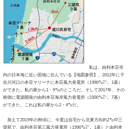
私は、由利本荘市
内の日本海に近い団地に住んでいる【地図参照】。2012年に子
吉川河口の本荘マリーナに本荘風力発電所（1990㌔㍗、1基）
ができた。私の家から1・9㌔のところだ。そして2017年、その
南側に電源開発の由利本荘海岸風力発電所（2300㌔㍗、7基）
ができた。これは私の家から2・4㌔だ。
加えて2019年の秋頃に、今度は自宅から北東方向約2㌔の三
望苑で、由利本荘第三風力発電所（1990㌔㍗、1基）と由利本