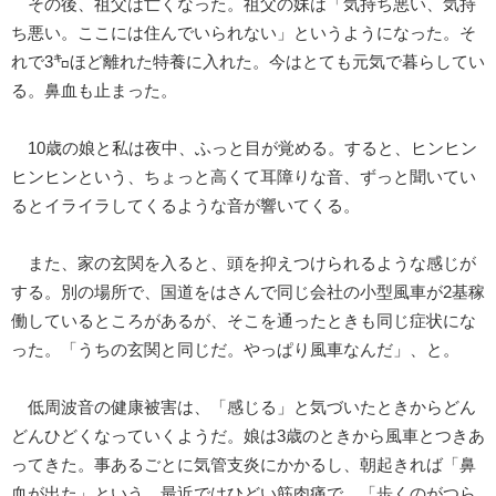
その後、祖父は亡くなった。祖父の妹は「気持ち悪い、気持
ち悪い。ここには住んでいられない」というようになった。そ
れで3㌔ほど離れた特養に入れた。今はとても元気で暮らしてい
る。鼻血も止まった。
10歳の娘と私は夜中、ふっと目が覚める。すると、ヒンヒン
ヒンヒンという、ちょっと高くて耳障りな音、ずっと聞いてい
るとイライラしてくるような音が響いてくる。
また、家の玄関を入ると、頭を抑えつけられるような感じが
する。別の場所で、国道をはさんで同じ会社の小型風車が2基稼
働しているところがあるが、そこを通ったときも同じ症状にな
った。「うちの玄関と同じだ。やっぱり風車なんだ」、と。
低周波音の健康被害は、「感じる」と気づいたときからどん
どんひどくなっていくようだ。娘は3歳のときから風車とつきあ
ってきた。事あるごとに気管支炎にかかるし、朝起きれば「鼻
血が出た」という。最近ではひどい筋肉痛で、「歩くのがつら