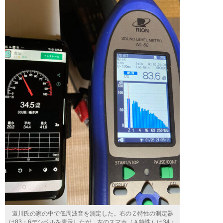
道川氏の家の中で低周波音を測定した。右のＺ特性の測定器
は83・6デシベルを表示したが、左のスマホ（Ａ特性）は34・