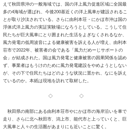
えて秋田県沖の一般海域では、国の洋上風力促進区域に全国最
多の4海域が選ばれ、今後200基近くの洋上風車が建設されるこ
とが取り沙汰されている。さらに由利本荘・にかほ市沖は国の
浮体式洋上風力の実証実験場になろうとしている。こうして住
民たちが巨大風車にとり囲まれた生活をよぎなくされるなか、
風力発電の低周波音による健康被害を訴える人が増え、由利本
荘市で2022年、被害者の会である「風力だめーじサポートの
会」が結成された。国は風力発電と健康被害の因果関係を認め
ず、事業者はもうけのために風力発電建設をやめようとしない
が、その下で住民たちはどのような状況に置かれ、なにを訴え
ているのか。本紙は現地を訪れて取材した。
◇ ◇
秋田県の南部にある由利本荘市やにかほ市の海岸沿いを車で
走り、さらに北へ秋田市、潟上市、能代市と上っていくと、巨
大風車と人々の生活圏があまりにも近いことに驚く。