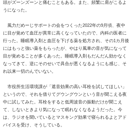
頭がズーンズーンと痛むこともある。また、頻繁に肩がこるよ
うになった。
風力だめーじサポートの会をつくった2022年の9月頃、夜中
に目が覚めて血圧が異常に高くなっていたので、内科の医者に
行った。睡眠導入剤と血圧を下げる薬を処方され、その1カ月後
にはもっと強い薬をもらったが、やはり風車の音が気になって
目が覚めることが多くあった。睡眠導入剤もだんだん効かなく
なってきて、逆にそのせいで具合が悪くなるようにも感じ、そ
れ以来一切のんでいない。
市役所生活環境課が「遮音効果の高い耳栓を試してほしい」
というので、それを借りてグウングウンという音が聞こえる夜
中に試してみた。耳栓をすると低周波音の振動だけが聞こえ
て、しないときより気になって眠れなくなるようだった。今
は、ラジオを聞いているとマスキング効果で寝られるよとアド
バイスを受け、そうしている。