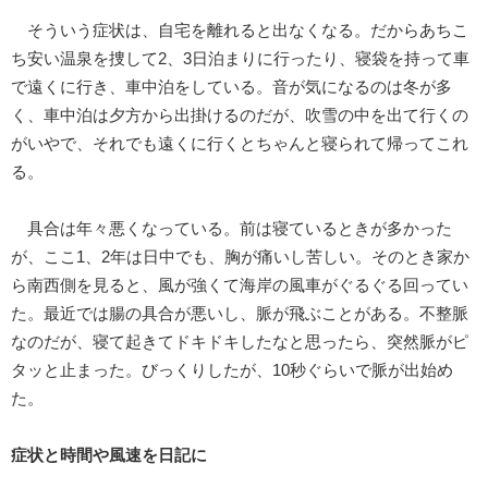
そういう症状は、自宅を離れると出なくなる。だからあちこ
ち安い温泉を捜して2、3日泊まりに行ったり、寝袋を持って車
で遠くに行き、車中泊をしている。音が気になるのは冬が多
く、車中泊は夕方から出掛けるのだが、吹雪の中を出て行くの
がいやで、それでも遠くに行くとちゃんと寝られて帰ってこれ
る。
具合は年々悪くなっている。前は寝ているときが多かった
が、ここ1、2年は日中でも、胸が痛いし苦しい。そのとき家か
ら南西側を見ると、風が強くて海岸の風車がぐるぐる回ってい
た。最近では腸の具合が悪いし、脈が飛ぶことがある。不整脈
なのだが、寝て起きてドキドキしたなと思ったら、突然脈がピ
タッと止まった。びっくりしたが、10秒ぐらいで脈が出始め
た。
症状と時間や風速を日記に