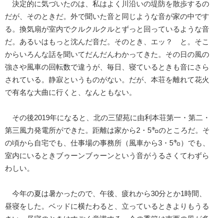
決定的に気づいたのは、私はよく川沿いの堤防を散歩するの
だが、そのときだ。外で聞いた音と同じような音が家の中です
る。換気扇が室内でクルクルクルとずっと回っているような音
だ。あるいはもっと沈んだ音だ。そのとき、エッ？ と。そこ
からいろんな話を聞いてだんだんわかってきた。その日の風の
強さや風車の回転数で違うが、毎日、寝ているときも音にさら
されている。静寂というものがない。だが、本荘を離れて花火
で有名な大曲に行くと、なんともない。
その後2019年になると、北の三望苑に由利本荘第一・第二・
第三風力発電所ができた。距離は家から2・5㌔のところだ。そ
の頃から自宅でも、仕事場の事務所（風車から3・5㌔）でも、
室内にいるときブゥーンブゥーンという音がうるさくてわずら
わしい。
今年の夏は暑かったので、午後、疲れから30分とか1時間、
昼寝をした。ベッドに横たわると、立っているときよりもうる