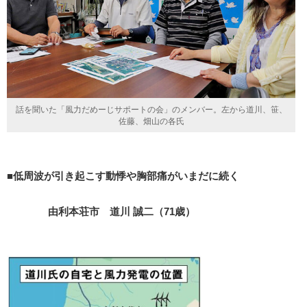
話を聞いた「風力だめーじサポートの会」のメンバー。左から道川、笹、
佐藤、畑山の各氏
■低周波が引き起こす動悸や胸部痛がいまだに続く
由利本荘市 道川 誠二（71歳）