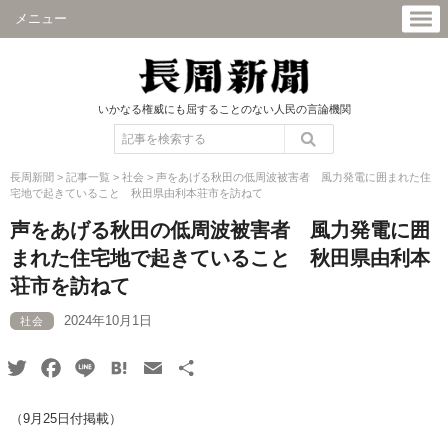
メニュー
いかなる権威にも屈することのない人民の言論機関
長周新聞
>
記事一覧
>
社会
>
声をあげる秋田の低周波被害者 風力発電に囲まれた住
宅地で起きていること 秋田県由利本荘市を訪ねて
声をあげる秋田の低周波被害者 風力発電に囲
まれた住宅地で起きていること 秋田県由利本
荘市を訪ねて
2024年10月1日
社会
Twitter
Facebook
Line
Hatena
Email
共
有
（9月25日付掲載）