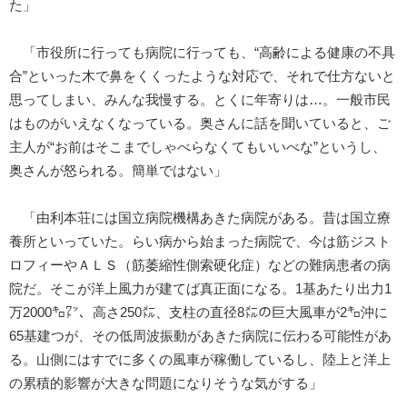
た」
「市役所に行っても病院に行っても、“高齢による健康の不具
合”といった木で鼻をくくったような対応で、それで仕方ないと
思ってしまい、みんな我慢する。とくに年寄りは…。一般市民
はものがいえなくなっている。奥さんに話を聞いていると、ご
主人が“お前はそこまでしゃべらなくてもいいべな”というし、
奥さんが怒られる。簡単ではない」
「由利本荘には国立病院機構あきた病院がある。昔は国立療
養所といっていた。らい病から始まった病院で、今は筋ジスト
ロフィーやＡＬＳ（筋萎縮性側索硬化症）などの難病患者の病
院だ。そこが洋上風力が建てば真正面になる。1基あたり出力1
万2000㌔㍗、高さ250㍍、支柱の直径8㍍の巨大風車が2㌔沖に
65基建つが、その低周波振動があきた病院に伝わる可能性があ
る。山側にはすでに多くの風車が稼働しているし、陸上と洋上
の累積的影響が大きな問題になりそうな気がする」