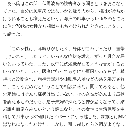
あべ氏はこの間、低周波音の被害者から聞きとりをおこなっ
てきた。自分は風車病ではないかと疑う人から、相談が持ちか
けられることも増えたという。海岸の風車から1・5㌔のところ
に住む70代の女性から相談をもちかけられたときのことを、こ
う語った。
「この女性は、耳鳴りがしたり、身体がこわばったり、痙攣
（けいれん）したりと、いろんな症状を訴え、ずっと具合が悪
いといっていた。また、夜中に洗濯機が回るような音がすると
いっていた。しかし医者に行ってもなにが原因かわからず、精
神病と診断され、精神安定剤や睡眠導入剤などの薬を処方され
て、こりゃだめだということで相談に来た。聞いてみると、他
の家族にはそんな症状は出ていない。その女性があんまり症状
を訴えるものだから、息子夫婦や孫たちと仲が悪くなって、結
局誰も面倒をみないという話になり、その女性は生活保護を申
請して風車から3㌔離れたアパートに引っ越した。家族とは離れ
ばなれになったわけだ。しかし、引っ越したら体調がよくなっ