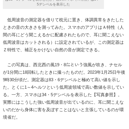
5デシベルを表示した
低周波音の測定器を借りて枕元に置き、体調異常をきたした
ときの音の大きさを測ってみた。スマホのアプリはＡ特性（人
間の耳にどう聞こえるかに配慮されたもので、耳に聞こえない
低周波音はカットされる）に設定されているが、この測定器は
Ｚ特性で、補正をかけない自然の音が測定できる。
この写真は、西北西の風19・8㍍という強風が吹き、ナセル
が1分間に18回転したときに撮ったものだ。2023年1月25日午後
9時30分頃だ。測定器は83・6デシベルと極めて高い値を示し
た。とくに1～4ヘルツという低周波領域で高い数値を示してい
る。一方、スマホは34・5デシベルを表示した【写真参照】。
実際にはこうした強い低周波音が出ているのに、耳に聞こえな
いのだから身体に害を及ぼすことはないと主張しているのが環
境省だ。