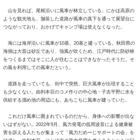
山を見れば、尾根沿いに風車が林立している。にかほ高原の
ような観光地も、舗装した道路が風車の真下を通って展望台に
つながっており、おかげでキャンプ場は使えなくなった。
海には海岸沿いに風車が10基、20基と建っている。秋田県の
海側は大昔は砂丘であり、強風が吹くため、江戸時代に防砂林
をつくるまではそこに人が住むことはできなかったそうだ。そ
の風を利用しての風車だという。
道路を走っていても、街中で突然、巨大風車が出現すること
も少なくない。由利本荘のコメ作りの中心地・子吉平野に水を
供給する溜め池の周辺にも、あちこちに風車が建っていた。
これだけ風車に囲まれているのだから、身体への影響が出な
いはずがない。2022年9月、風力発電の低周波音による健康被
害を訴える人たちが集まって「風力だめーじサポートの会」を