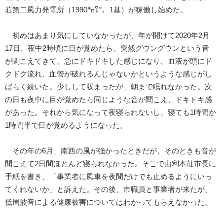
荘第二風力発電所（1990㌔㍗、1基）が稼働し始めた。
初めはあまり気にしていなかったが、年が開けて2020年2月
17日、夜中2時頃に目が覚めたら、突然グウングウンという音
が聞こえてきて、急にドキドキした感じになり、血液が頭にド
クドク流れ、血管が破れるんじゃないかというような感じがし
ばらく続いた。少しして収まったが、朝まで眠れなかった。次
の日も夜中に目が覚めたら同じような音が聞こえ、ドキドキ感
があった。それから気になって夜寝られないし、寝ても1時間か
1時間半で目が覚めるようになった。
その年の6月、南西の風が強かったときだが、そのときも音が
聞こえて2日間ほとんど寝られなかった。そこで由利本荘市長に
手紙を書き、「事業者に風車を夜間だけでも止めるようにいっ
てくれないか」と訴えた。その後、市職員と事業者が来たが、
低周波音による健康被害についてはわかってもらえなかった。