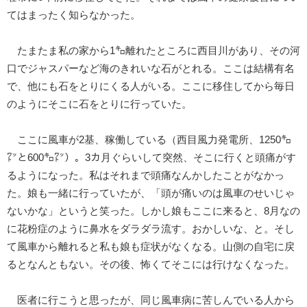
てはまったく知らなかった。
たまたま私の家から1㌔離れたところに西目川があり、その河
口でジャスパーなど海のきれいな石がとれる。ここは結構有名
で、他にも石をとりにくる人がいる。ここに移住してから毎日
のようにそこに石をとりに行っていた。
ここに風車が2基、稼働している（西目風力発電所、1250㌔
㍗と600㌔㍗）。3カ月ぐらいして突然、そこに行くと頭痛がす
るようになった。私はそれまで頭痛なんかしたことがなかっ
た。娘も一緒に行っていたが、「頭が痛いのは風車のせいじゃ
ないかな」というと笑った。しかし娘もここに来ると、8月なの
に花粉症のように鼻水をダラダラ流す。おかしいな、と。そし
て風車から離れると私も娘も症状がなくなる。山側の自宅に戻
るとなんともない。その後、怖くてそこには行けなくなった。
医者に行こうと思ったが、同じ風車病に苦しんでいる人から