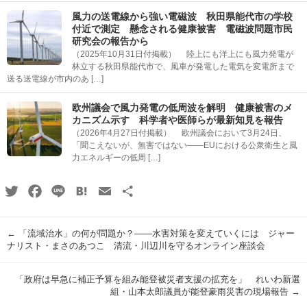
風力の送電線から強い電磁波 秋田県能代市の学校
付近で測定 懸念される健康被害 電磁波問題市民
研究会の報告から
（2025年10月31日付掲載） 陸上にも洋上にも風力発電が
林立する秋田県能代市で、風車が発電した電気を変電所まで
送る送電線が市内のあ […]
欧州議会で風力発電の低周波を解明 健康被害のメ
カニズム示す 科学者や医師らが最新知見を報告
（2026年4月27日付掲載） 欧州議会において3月24日、
「聞こえないが、無害ではない――EUにおける公衆衛生と風
力エネルギーの低周 […]
Twitter
Facebook
Line
Hatena
Email
共
有
←
「流域治水」の何が問題か？――水害対策を変えていくには ジャー
ナリスト・まさのあつこ 清流・川辺川を守るオンライン座談会
「政府は早急に補正予算を組み能登被災者支援の拡充を」 れいわ新選
組・山本太郎議員が能登豪雨災害の現場報告
→