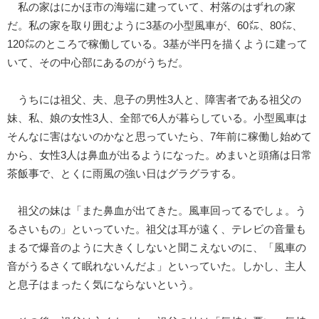
私の家はにかほ市の海端に建っていて、村落のはずれの家
だ。私の家を取り囲むように3基の小型風車が、60㍍、80㍍、
120㍍のところで稼働している。3基が半円を描くように建って
いて、その中心部にあるのがうちだ。
うちには祖父、夫、息子の男性3人と、障害者である祖父の
妹、私、娘の女性3人、全部で6人が暮らしている。小型風車は
そんなに害はないのかなと思っていたら、7年前に稼働し始めて
から、女性3人は鼻血が出るようになった。めまいと頭痛は日常
茶飯事で、とくに雨風の強い日はグラグラする。
祖父の妹は「また鼻血が出てきた。風車回ってるでしょ。う
るさいもの」といっていた。祖父は耳が遠く、テレビの音量も
まるで爆音のように大きくしないと聞こえないのに、「風車の
音がうるさくて眠れないんだよ」といっていた。しかし、主人
と息子はまったく気にならないという。