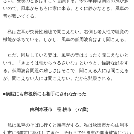
さい。昼寝のときはすごく意識する。今の季節は南西の風が多
いので、風車からもろに家に来る。とくに静かなとき、風車の
音が響いてくる。
私は左耳が突発性難聴で聞こえない。右側も老人性で聴覚の
機能が落ちている。しかし、風車の低周波音はよく聞こえる。
ただ、同居している妻は、風車の音はまったく聞こえないと
いう。「きょうは朝からうるさいな」というと、怪訝な顔をす
る。低周波音問題の難しさはそこで、聞こえる人には聞こえる
が、聞こえない人には聞こえない。だから黙殺される。
■病院にも市役所にも相手にされなかった
由利本荘市 笹 耕市 （77歳）
私は風車のそばに行くと頭痛がする。私は秋田市から由利本
荘市に6年前に移住してきた。それまでは風車の健康被害につい