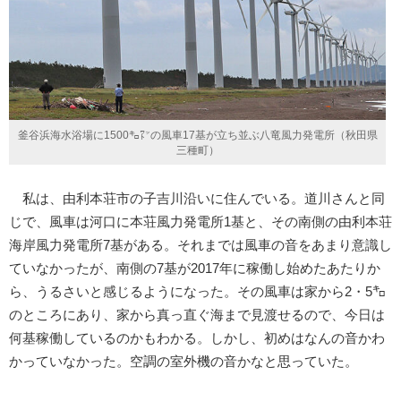
釜谷浜海水浴場に1500㌔㍗の風車17基が立ち並ぶ八竜風力発電所（秋田県
三種町）
私は、由利本荘市の子吉川沿いに住んでいる。道川さんと同
じで、風車は河口に本荘風力発電所1基と、その南側の由利本荘
海岸風力発電所7基がある。それまでは風車の音をあまり意識し
ていなかったが、南側の7基が2017年に稼働し始めたあたりか
ら、うるさいと感じるようになった。その風車は家から2・5㌔
のところにあり、家から真っ直ぐ海まで見渡せるので、今日は
何基稼働しているのかもわかる。しかし、初めはなんの音かわ
かっていなかった。空調の室外機の音かなと思っていた。