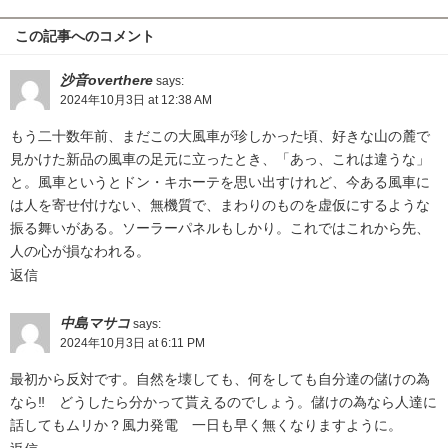
この記事へのコメント
沙音overthere
says:
2024年10月3日 at 12:38 AM
もう二十数年前、まだこの大風車が珍しかった頃、好きな山の麓で
見かけた新品の風車の足元に立ったとき、「あっ、これは違うな」
と。風車というとドン・キホーテを思い出すけれど、今ある風車に
は人を寄せ付けない、無機質で、まわりのものを虚仮にするような
振る舞いがある。ソーラーパネルもしかり。これではこれから先、
人の心が損なわれる。
返信
中島マサコ
says:
2024年10月3日 at 6:11 PM
最初から反対です。自然を壊しても、何をしても自分達の儲けの為
なら‼️ どうしたら分かって貰えるのでしょう。儲けの為なら人達に
話してもムリか？風力発電 一日も早く無くなりますように。