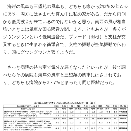
海岸の風車も三望苑の風車も、どちらも家から約2㌔のところ
にあり、両方にはさまれた真ん中に私の家がある。だから両側
から低周波音が来ているのではないかと思う。南西の風が相当
強いときには風車が回る騒音が聞こえることもあるが、多くが
グウングウンという低周波音だ。ブレード（羽根）と支柱が交
叉するときに生まれる衝撃音で、支柱の振動が空気振動で伝わ
り、頭にグウングウンと響くようだ。
さっき病院の待合室で気分が悪くなったといったが、後で調
べたらその病院も海岸の風車と三望苑の風車にはさまれてお
り、どちらも病院から2・7㌔とまったく同じ距離だった。