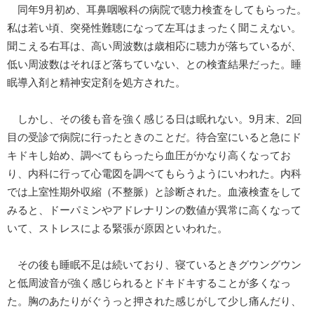
同年9月初め、耳鼻咽喉科の病院で聴力検査をしてもらった。
私は若い頃、突発性難聴になって左耳はまったく聞こえない。
聞こえる右耳は、高い周波数は歳相応に聴力が落ちているが、
低い周波数はそれほど落ちていない、との検査結果だった。睡
眠導入剤と精神安定剤を処方された。
しかし、その後も音を強く感じる日は眠れない。9月末、2回
目の受診で病院に行ったときのことだ。待合室にいると急にド
キドキし始め、調べてもらったら血圧がかなり高くなってお
り、内科に行って心電図を調べてもらうようにいわれた。内科
では上室性期外収縮（不整脈）と診断された。血液検査をして
みると、ドーパミンやアドレナリンの数値が異常に高くなって
いて、ストレスによる緊張が原因といわれた。
その後も睡眠不足は続いており、寝ているときグウングウン
と低周波音が強く感じられるとドキドキすることが多くなっ
た。胸のあたりがぐうっと押された感じがして少し痛んだり、