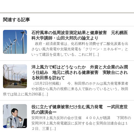
関連する記事
石狩風車の低周波音測定結果と健康被害 元札幌医
科大学講師・山田大邦氏の論文より
政府・経済産業省は、化石燃料を消費せず二酸化炭素を出
さない風力発電や太陽光発電を「クリーン・エネルギー」と
いって建設を促進している。これに対 […]
洋上風力で町はどうなったか 外資と大企業のみ潤
う仕組み 地元に残される健康被害 実験台にされ
る秋田県を訪ねて
（10月2日付掲載） 今、秋田県のホテルは風力発電事業者
や全国から風力の視察に来る人で賑わっているという。秋田
県では陸上に風力280基 […]
役に立たず健康被害だけ生む風力発電 ー武田恵世
氏の講演会ー
安岡沖洋上風力反対の会が主催 ４００人が聴講 下関市の
安岡沖洋上風力発電建設に反対する会と安岡自治連合会は１
２日、三重 […]