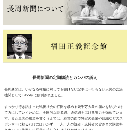
長周新聞の定期購読とカンパの訴え
長周新聞は、いかなる権威に対しても書けない記事は一行もない人民の言論
機関として1955年に創刊されました。
すっかり行き詰まった戦後社会の打開を求める幾千万大衆の願いを結びつけ
て力にしていくために、全国的な読者網、通信網を広げる努力を強めていま
す。また真実の報道を貫くうえでは、経営の面で特定の企業や組織などのス
ポンサーに頼るわけにはいかず、一人一人の読者・支持者の皆さまの購読料