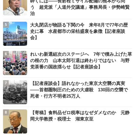
砕くには――長射程ミサイル配備の熊本から問
う 超党派「人道外交議連」事務局長・伊勢崎賢
治
大丸閉店が物語る下関の今 来年8月で77年の歴
史に幕 水産都市の栄枯盛衰を象徴【記者座談
会】
れいわ新選組次のステージへ 7年で積み上げた草
の根の力 山本太郎引退は終わりではない 与野
党茶番の国政揺らせ【記者座談会】
【記者座談会】語れなかった東京大空襲の真実
――首都圏制圧のための大虐殺 130回の空襲で
死者・行方不明者25万人
【寄稿】食料品ゼロ税率はなぜダメなのか 元静
岡大学教授・税理士 湖東京至