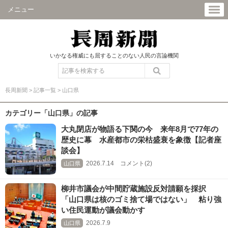
メニュー
いかなる権威にも屈することのない人民の言論機関
長周新聞
>
記事一覧
>
山口県
カテゴリー「山口県」の記事
大丸閉店が物語る下関の今 来年8月で77年の
歴史に幕 水産都市の栄枯盛衰を象徴【記者座
談会】
2026.7.14 コメント(2)
山口県
柳井市議会が中間貯蔵施設反対請願を採択
「山口県は核のゴミ捨て場ではない」 粘り強
い住民運動が議会動かす
2026.7.9
山口県