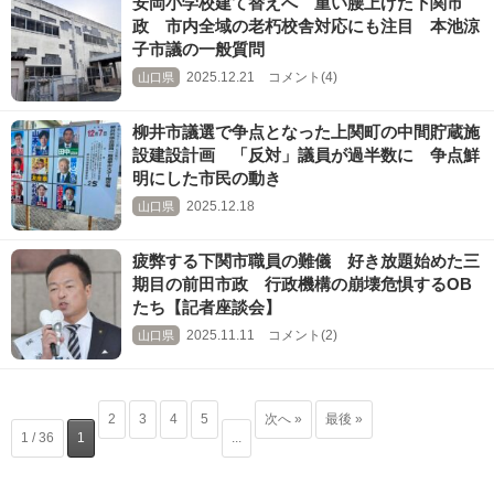
安岡小学校建て替えへ 重い腰上げた下関市
政 市内全域の老朽校舎対応にも注目 本池涼
子市議の一般質問
2025.12.21 コメント(4)
山口県
柳井市議選で争点となった上関町の中間貯蔵施
設建設計画 「反対」議員が過半数に 争点鮮
明にした市民の動き
2025.12.18
山口県
疲弊する下関市職員の難儀 好き放題始めた三
期目の前田市政 行政機構の崩壊危惧するOB
たち【記者座談会】
2025.11.11 コメント(2)
山口県
2
3
4
5
次へ »
最後 »
1 / 36
1
...