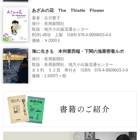
あざみの花 The Thistle Flower
著者：古川豊子
発行：長周新聞社
取扱：地方小出版流通センター
B5判 48項 上製 ISBN 978-4-9909603-4-6
価格：￥2000Ｅ
海に生きる 本州最西端・下関の漁業密着ルポ
発行：長周新聞社
取扱：長周新聞社、地方小出版流通センター
Ｂ５判 ５２頁 帯付き ISBN 978-4-9909603-3-9
価格：1,600円＋税