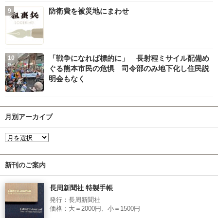
防衛費を被災地にまわせ
「戦争になれば標的に」 長射程ミサイル配備め
ぐる熊本市民の危惧 司令部のみ地下化し住民説
明会もなく
月別アーカイブ
新刊のご案内
長周新聞社 特製手帳
発行：長周新聞社
価格：大＝2000円、小＝1500円