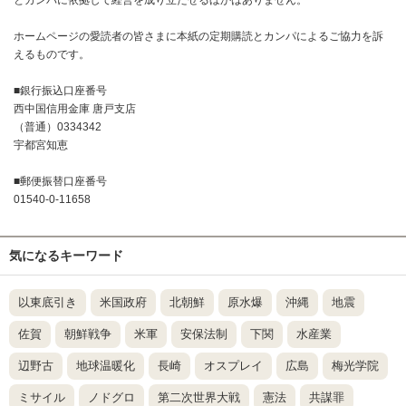
とカンパに依拠して経営を成り立たせるほかはありません。
ホームページの愛読者の皆さまに本紙の定期購読とカンパによるご協力を訴
えるものです。
■銀行振込口座番号
西中国信用金庫 唐戸支店
（普通）0334342
宇都宮知恵
■郵便振替口座番号
01540-0-11658
気になるキーワード
以東底引き
米国政府
北朝鮮
原水爆
沖縄
地震
佐賀
朝鮮戦争
米軍
安保法制
下関
水産業
辺野古
地球温暖化
長崎
オスプレイ
広島
梅光学院
ミサイル
ノドグロ
第二次世界大戦
憲法
共謀罪