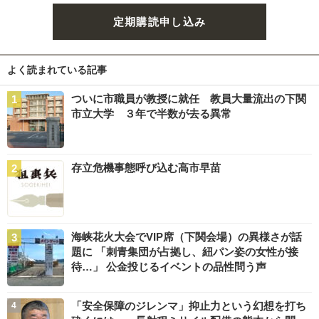
定期購読申し込み
よく読まれている記事
ついに市職員が教授に就任 教員大量流出の下関
市立大学 ３年で半数が去る異常
存立危機事態呼び込む高市早苗
海峡花火大会でVIP席（下関会場）の異様さが話
題に 「刺青集団が占拠し、紐パン姿の女性が接
待…」 公金投じるイベントの品性問う声
「安全保障のジレンマ」抑止力という幻想を打ち