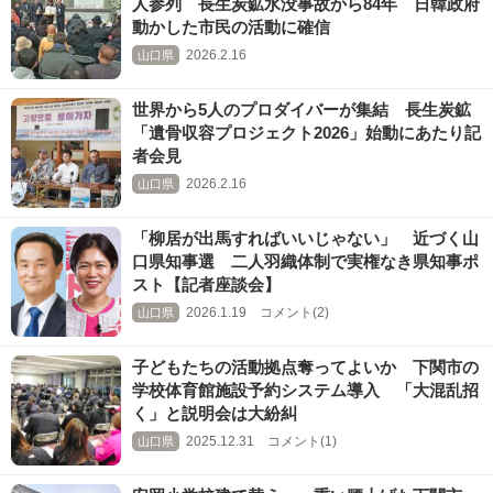
人参列 長生炭鉱水没事故から84年 日韓政府
動かした市民の活動に確信
2026.2.16
山口県
世界から5人のプロダイバーが集結 長生炭鉱
「遺骨収容プロジェクト2026」始動にあたり記
者会見
2026.2.16
山口県
「柳居が出馬すればいいじゃない」 近づく山
口県知事選 二人羽織体制で実権なき県知事ポ
スト【記者座談会】
2026.1.19 コメント(2)
山口県
子どもたちの活動拠点奪ってよいか 下関市の
学校体育館施設予約システム導入 「大混乱招
く」と説明会は大紛糾
2025.12.31 コメント(1)
山口県