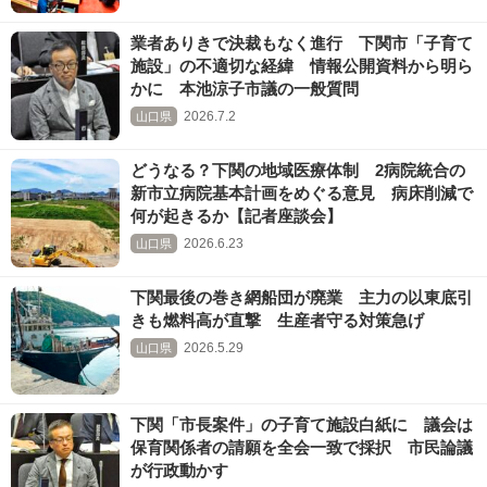
業者ありきで決裁もなく進行 下関市「子育て
施設」の不適切な経緯 情報公開資料から明ら
かに 本池涼子市議の一般質問
2026.7.2
山口県
どうなる？下関の地域医療体制 2病院統合の
新市立病院基本計画をめぐる意見 病床削減で
何が起きるか【記者座談会】
2026.6.23
山口県
下関最後の巻き網船団が廃業 主力の以東底引
きも燃料高が直撃 生産者守る対策急げ
2026.5.29
山口県
下関「市長案件」の子育て施設白紙に 議会は
保育関係者の請願を全会一致で採択 市民論議
が行政動かす