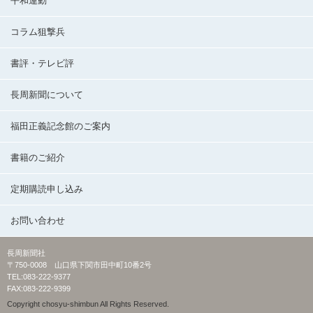
平和運動
コラム狙撃兵
書評・テレビ評
長周新聞について
福田正義記念館のご案内
書籍のご紹介
定期購読申し込み
お問い合わせ
長周新聞社
〒750-0008 山口県下関市田中町10番2号
TEL:083-222-9377
FAX:083-222-9399
Copyright chosyu-shimbun All Rights Reserved.