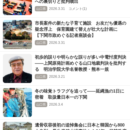
への裏切りと批判噴出
2026.3.31 コメント(1)
山口県
市長案件の新たな子育て施設 お友だち優遇の
疑念浮上 保育園建て替えが壮大な計画に
【下関市政めぐる記者座談会】
2026.3.31
山口県
初歩的誤りや明らかな誤りが多い中電忖度判決
――上関原発計画めぐる山口地裁判決を批判す
る 明治学院大学名誉教授・熊本一規
2026.3.21
山口県
冬の味覚トラフグを追って――延縄漁の1日に
密着 取扱量日本一の下関
2026.3.4
山口県
遺骨収容後初の追悼集会に日本と韓国から800