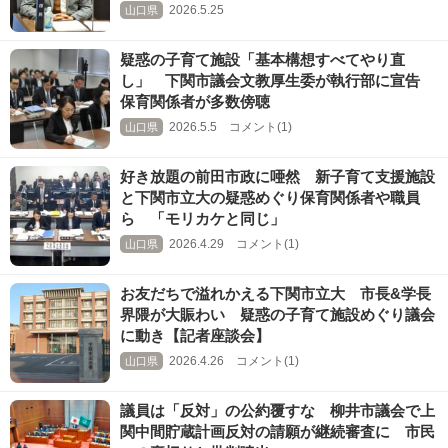
2026.5.25
山口県
疑惑の子育て施設「基本構想すべてやり直
し」 下関市議会文教厚生委が執行部に宣告
保育関係者が多数傍聴
2026.5.5 コメント(1)
山口県
好き放題の前田市政に唖然 新子育て支援施設
と下関市立大の疑惑めぐり保育関係者や職員
ら 「モリカケと同じ」
2026.4.29 コメント(1)
山口県
お友だちで溢れかえる下関市立大 市長&学長
界隈が大賑わい 疑惑の子育て施設めぐり議会
に動き【記者座談会】
2026.4.26 コメント(1)
山口県
議員は「反対」の公約覆すな 柳井市議会で上
関中間貯蔵計画反対の請願が継続審査に 市民