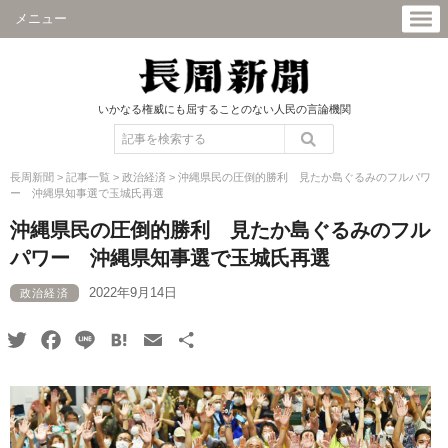
メニュー
いかなる権威にも屈することのない人民の言論機関
長周新聞
>
記事一覧
>
政治経済
>
沖縄県民の圧倒的勝利 見たか島ぐるみのフルパワ
ー 沖縄県知事選で玉城氏再選
沖縄県民の圧倒的勝利 見たか島ぐるみのフル
パワー 沖縄県知事選で玉城氏再選
2022年9月14日
政治経済
Twitter
Facebook
Line
Hatena
Email
共
有