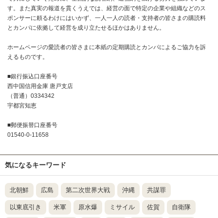
す。また真実の報道を貫くうえでは、経営の面で特定の企業や組織などのス
ポンサーに頼るわけにはいかず、一人一人の読者・支持者の皆さまの購読料
とカンパに依拠して経営を成り立たせるほかはありません。
ホームページの愛読者の皆さまに本紙の定期購読とカンパによるご協力を訴
えるものです。
■銀行振込口座番号
西中国信用金庫 唐戸支店
（普通）0334342
宇都宮知恵
■郵便振替口座番号
01540-0-11658
気になるキーワード
北朝鮮
広島
第二次世界大戦
沖縄
共謀罪
以東底引き
米軍
原水爆
ミサイル
佐賀
自衛隊