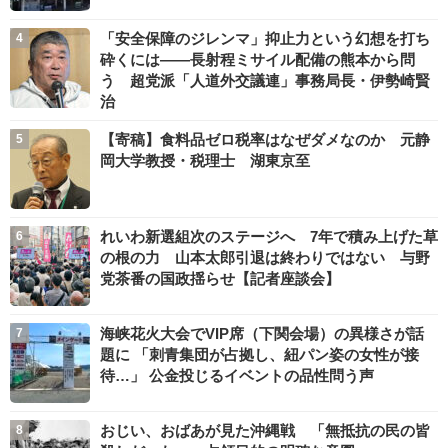
「安全保障のジレンマ」抑止力という幻想を打ち
砕くには――長射程ミサイル配備の熊本から問
う 超党派「人道外交議連」事務局長・伊勢崎賢
治
【寄稿】食料品ゼロ税率はなぜダメなのか 元静
岡大学教授・税理士 湖東京至
れいわ新選組次のステージへ 7年で積み上げた草
の根の力 山本太郎引退は終わりではない 与野
党茶番の国政揺らせ【記者座談会】
海峡花火大会でVIP席（下関会場）の異様さが話
題に 「刺青集団が占拠し、紐パン姿の女性が接
待…」 公金投じるイベントの品性問う声
おじい、おばあが見た沖縄戦 「無抵抗の民の皆