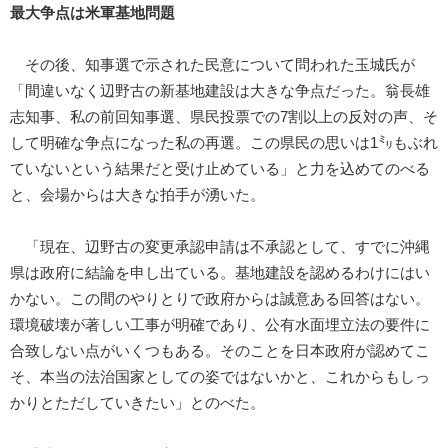
最大争点は米軍基地問題
その後、知事選で示された民意について問われた玉城氏が
「間違いなく辺野古の新基地建設は大きな争点だった。翁長雄
志知事、私の前回知事選、県民投票での7割以上の反対の声、そ
して明確な争点になった私の再選。この県民の思いは1㍉もぶれ
ていないという結果だと受け止めている」と力を込めてのべる
と、会場からは大きな拍手が湧いた。
「現在、辺野古の変更承認申請は不承認として、すでに沖縄
県は政府に結論を申し出ている。基地建設を認めるわけにはい
かない。この間のやりとりで政府からは誠意ある回答はない。
環境破壊が著しい工事が明確であり、公有水面埋立法の要件に
合致しない点がいくつもある。そのことを日本政府が認めてこ
そ、本当の法治国家としての姿ではないかと、これからもしっ
かりとただしていきたい」とのべた。