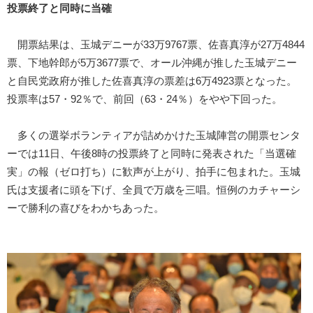
投票終了と同時に当確
開票結果は、玉城デニーが33万9767票、佐喜真淳が27万4844
票、下地幹郎が5万3677票で、オール沖縄が推した玉城デニー
と自民党政府が推した佐喜真淳の票差は6万4923票となった。
投票率は57・92％で、前回（63・24％）をやや下回った。
多くの選挙ボランティアが詰めかけた玉城陣営の開票センタ
ーでは11日、午後8時の投票終了と同時に発表された「当選確
実」の報（ゼロ打ち）に歓声が上がり、拍手に包まれた。玉城
氏は支援者に頭を下げ、全員で万歳を三唱。恒例のカチャーシ
ーで勝利の喜びをわかちあった。