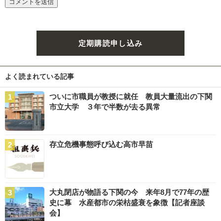
定期購読申し込み
よく読まれている記事
ついに市職員が教授に就任 教員大量流出の下関
市立大学 ３年で半数が去る異常
存立危機事態呼び込む高市早苗
大丸閉店が物語る下関の今 来年8月で77年の歴
史に幕 水産都市の栄枯盛衰を象徴【記者座談
会】