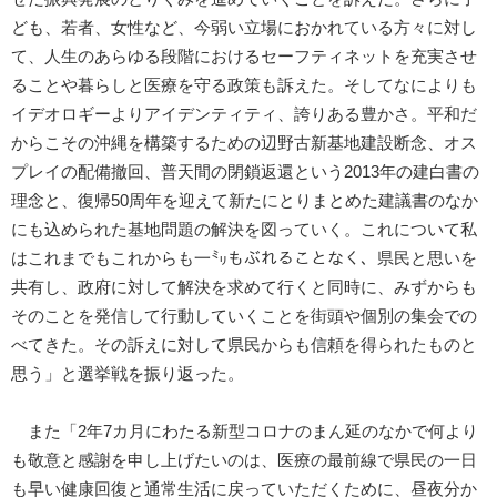
ども、若者、女性など、今弱い立場におかれている方々に対し
て、人生のあらゆる段階におけるセーフティネットを充実させ
ることや暮らしと医療を守る政策も訴えた。そしてなによりも
イデオロギーよりアイデンティティ、誇りある豊かさ。平和だ
からこその沖縄を構築するための辺野古新基地建設断念、オス
プレイの配備撤回、普天間の閉鎖返還という2013年の建白書の
理念と、復帰50周年を迎えて新たにとりまとめた建議書のなか
にも込められた基地問題の解決を図っていく。これについて私
はこれまでもこれからも一㍉もぶれることなく、県民と思いを
共有し、政府に対して解決を求めて行くと同時に、みずからも
そのことを発信して行動していくことを街頭や個別の集会での
べてきた。その訴えに対して県民からも信頼を得られたものと
思う」と選挙戦を振り返った。
また「2年7カ月にわたる新型コロナのまん延のなかで何より
も敬意と感謝を申し上げたいのは、医療の最前線で県民の一日
も早い健康回復と通常生活に戻っていただくために、昼夜分か