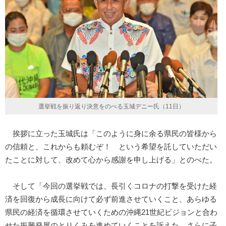
選挙戦を振り返り決意をのべる玉城デニー氏（11日）
挨拶に立った玉城氏は「このように身に余る県民の皆様から
の信頼と、これからも頼むぞ！ という希望を託していただい
たことに対して、改めて心から感謝を申し上げる」とのべた。
そして「今回の選挙戦では、長引くコロナの打撃を受けた経
済を回復から成長に向けて必ず前進させていくこと、あらゆる
県民の経済を循環させていくための沖縄21世紀ビジョンと合わ
せた振興発展のとりくみを進めていくことを訴えた。さらに子