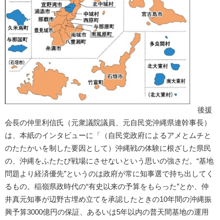
後援
会長の仲里利信氏（元衆議院議員、元自民党沖縄県連幹事長）
は、本紙のインタビューに「（自民党政府によるアメとムチと
のたたかいを制した要因として）沖縄戦の体験に根ざした県民
の、沖縄をふたたび戦場にさせないという思いの強さだ。“基地
問題より経済優先”というのは政府が常に知事選で持ち出してく
るもの。稲嶺県政時代の“有史以来の予算をもらった”とか、仲
井真元知事が辺野古埋め立てを承認したときの10年間の沖縄振
興予算3000億円の保証、あるいは5年以内の普天間基地の運用