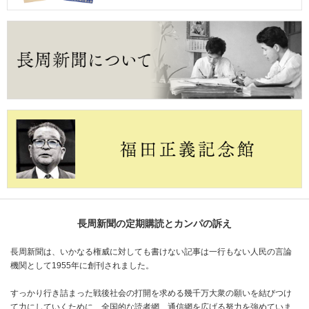
長周新聞の定期購読とカンパの訴え
長周新聞は、いかなる権威に対しても書けない記事は一行もない人民の言論
機関として1955年に創刊されました。
すっかり行き詰まった戦後社会の打開を求める幾千万大衆の願いを結びつけ
て力にしていくために、全国的な読者網、通信網を広げる努力を強めていま