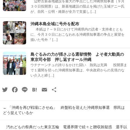
辺野古新基地建設を最大の争点にした沖縄県知事選（９月
３０日投開票）は、新基地建設の阻止を掲げた玉城デニー氏
が、自民・公明・維新が全力で支援し […]
沖縄本島全域に号外を配布
本紙は７～９日にかけて沖縄県内の読者・支持者ととも
に、今月３０日におこなわれる沖縄県知事選の争点と展望を
描いた号外『 […]
島ぐるみの力が揺さぶる選挙情勢 よそ者大動員の
東京司令部 押し返すオール沖縄
ウチナーンチュの誇りをかけた闘い 熱気は充満 投開票ま
で１週間を切った沖縄県知事選は、中央政府からの見境のな
い介入と締 […]
Twitter
Facebook
Line
Hatena
Email
共
有
←
「沖縄を再び戦場にさせぬ」 終盤戦を迎えた沖縄県知事選 県民は
どう捉えているか
汚れどもの祭典だった東京五輪 電通界隈で続々と贈収賄疑惑 選手以