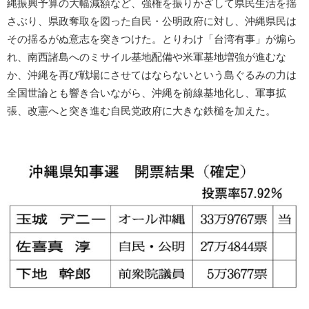
縄振興予算の大幅減額など、強権を振りかざして県民生活を揺
さぶり、県政奪取を図った自民・公明政府に対し、沖縄県民は
その揺るがぬ意志を突きつけた。とりわけ「台湾有事」が煽ら
れ、南西諸島へのミサイル基地配備や米軍基地増強が進むな
か、沖縄を再び戦場にさせてはならないという島ぐるみの力は
全国世論とも響き合いながら、沖縄を前線基地化し、軍事拡
張、改憲へと突き進む自民党政府に大きな鉄槌を加えた。