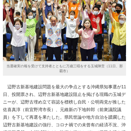
当選確実の報を受けて支持者とともに万歳三唱をする玉城陣営（11日、那
覇市）
辺野古新基地建設問題を最大の争点とする沖縄県知事選が11
日、投開票され、辺野古新基地建設阻止を掲げる現職の玉城デ
ニーが、辺野古埋め立て容認を標榜し自民・公明両党が推した
佐喜真淳（前宜野湾市長）、元維新の下地幹郎（前衆議院議
員）を下して再選を果たした。県民世論や地方自治を蹂躙した
辺野古新基地建設の強行、コロナ禍での未曾有の経済不況、沖