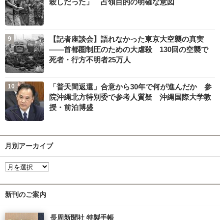
殺しだった」 占領目的の明確な意図
【記者座談会】語れなかった東京大空襲の真実
――首都圏制圧のための大虐殺 130回の空襲で
死者・行方不明者25万人
「普天間返還」合意から30年で何が進んだか 参
院沖縄北方特別委で参考人質疑 沖縄国際大学教
授・前泊博盛
月別アーカイブ
新刊のご案内
長周新聞社 特製手帳