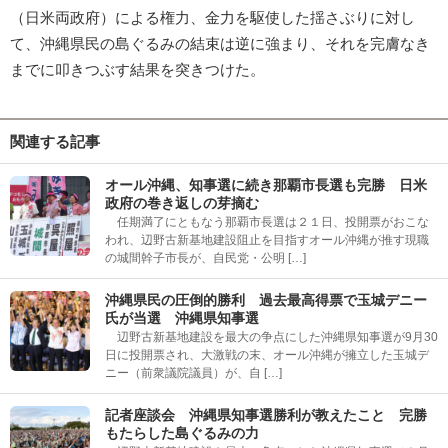
（日米両政府）による権力、金力を駆使した揺さぶりに対し
て、沖縄県民の島ぐるみの結束は逆に強まり、それを完膚なき
までに叩きつぶす結果を突きつけた。
関連する記事
オール沖縄、知事選に続き那覇市長選も完勝 日米
政府の巻き返しの芽摘む
任期満了にともなう那覇市長選は２１日、投開票がおこな
われ、辺野古新基地建設阻止を目指すオール沖縄が推す現職
の城間幹子市長が、自民党・公明 […]
沖縄県民の圧倒的勝利 過去最高得票で玉城デニー
氏が当選 沖縄県知事選
辺野古新基地建設を最大の争点にした沖縄県知事選が9月30
日に投開票され、大激戦の末、オール沖縄が擁立した玉城デ
ニー（前衆議院議員）が、自 […]
記者座談会 沖縄県知事選勝利が教えたこと 完勝
もたらした島ぐるみの力