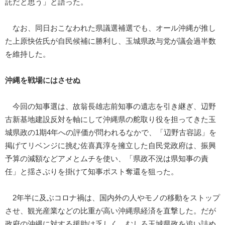
託だと思う」と語った。
なお、同日おこなわれた県議選補選でも、オール沖縄が推し
た上原快佐氏が自民候補に勝利し、玉城県政与党が議会過半数
を維持した。
沖縄を戦場にはさせぬ
今回の知事選は、故翁長雄志前知事の遺志を引き継ぎ、辺野
古新基地建設反対を軸にして沖縄県の舵取り役を担ってきた玉
城県政の1期4年への評価が問われるなかで、「辺野古容認」を
掲げてリベンジに挑む佐喜真淳を擁立した自民党政府は、振興
予算の減額などアメとムチを使い、「県政不況は県知事の責
任」と揺さぶりを掛けて知事ポスト奪還を狙った。
2年半に及ぶコロナ禍は、国内外の人やモノの移動をストップ
させ、観光産業などの比重が高い沖縄県経済を直撃した。だが
政府の沖縄に対する援助は乏しく、むしろ玉城県政を追い詰め