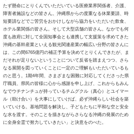
たず懸命にとりくんでいただいている医療業界関係者、介護、
障害者施設などの皆さん。沖縄県からの度重なる休業要請、時
短要請などでご苦労をおかけしながら協力をいただいた飲食、
ホテル業関係の皆さん。そして大型店舗の皆さん。なかでも何
度も政府に対して全国知事会とも連携して支援策を求めてきた
沖縄の基幹産業といえる観光関連産業の幅広い分野の皆さんに
は、この間6765億円の補正予算を決めてとりくんできたが、ま
だそれが足りないということについて反省を踏まえつつ、さら
なる展開を図っていくことに一定のご理解もいただいているも
のと思う。1期4年間、さまざまな困難に対応してくださった県
庁職員、県民の皆様に心から感謝を申し上げ、これからもみん
なでウチナンチュが持っているチムグクル（真心）とユイマー
ル（助け合い）を大事にしていけば、必ず沖縄らしい社会を築
いていける。基地問題を解決し、子どもたちに平和な空と安全
な水を渡す。そのことを描きながらさらなる沖縄の発展のため
に全身全霊で努力していきたい」と決意をのべた。