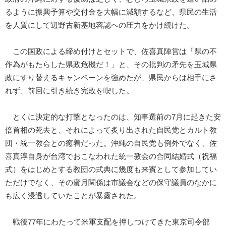
るように振興予算や交付金を大幅に減額するなど、県民の生活
を人質にして辺野古新基地容認への圧力をかけ続けた。
この国政による締め付けとセットで、佐喜真陣営は「県の不
作為がもたらした県政危機だ！」と、その批判の矛先を玉城県
政にすり替えるキャンペーンを強めたが、県民からは相手にさ
れず、前回に引き続き完敗を喫した。
とくに決定的な打撃となったのは、知事選前の7月に起きた安
倍首相の死去と、それによって炙り出された自民党とカルト教
団・統一教会との癒着だった。沖縄の自民党も例外でなく、佐
喜真淳自身が台湾でおこなわれた統一教会の合同結婚式（祝福
式）をはじめとする教団の式典に幾度も来賓として参加してい
ただけでなく、その蜜月関係は市議会などの保守議員のなかに
も広く浸透していたことが暴露された。
戦後77年にわたって米軍支配を押しつけてきた東京司令部