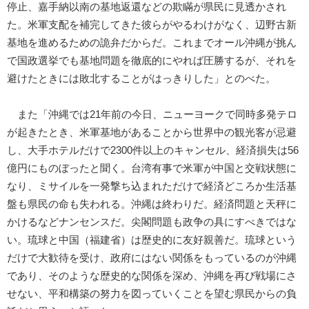
停止、嘉手納以南の基地返還などの欺瞞が県民に見透かされ
た。米軍支配を補完してきた彼らがやるわけがなく、辺野古新
基地を進めるための詭弁だからだ。これまでオール沖縄が挑ん
で国政選挙でも基地問題を徹底的にやれば圧勝するが、それを
避けたときには敗北することがはっきりした」とのべた。
また「沖縄では21年前の今日、ニューヨークで同時多発テロ
が起きたとき、米軍基地があることから世界中の観光客が忌避
し、大手ホテルだけで2300件以上のキャンセル、経済損失は56
億円にものぼったと聞く。台湾有事で米軍が中国と交戦状態に
なり、ミサイルを一発撃ち込まれただけで経済どころか生活基
盤も県民の命も失われる。沖縄は終わりだ。経済問題と天秤に
かけるなどナンセンスだ。尖閣問題も政争の具にすべきではな
い。琉球と中国（福建省）は歴史的に友好親善だ。琉球という
だけで大歓待を受け、政府にはない関係をもっているのが沖縄
であり、そのような歴史的な関係を深め、沖縄を再び戦場にさ
せない、平和構築の努力を図っていくことを望む県民からの負