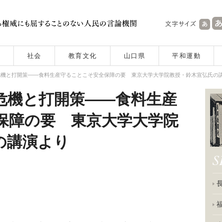
社会
教育文化
山口県
平和運動
危機と打開策――食料生産守ることこそ安全保障の要 東京大学大学院教授・鈴木宣弘氏の
危機と打開策――食料生産
保障の要 東京大学大学院
の講演より