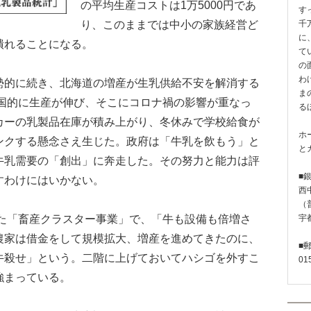
の平均生産コストは1万5000円であ
す
り、このままでは中小の家族経営ど
千
に
潰れることになる。
て
の
わ
的に続き、北海道の増産が生乳供給不安を解消する
ま
全国的に生産が伸び、そこにコロナ禍の影響が重なっ
る
カーの乳製品在庫が積み上がり、冬休みで学校給食が
ホ
ンクする懸念さえ生じた。政府は「牛乳を飲もう」と
と
牛乳需要の「創出」に奔走した。その努力と能力は評
■
すわけにはいかない。
西
（普
めた「畜産クラスター事業」で、「牛も設備も倍増さ
宇
農家は借金をして規模拡大、増産を進めてきたのに、
■
牛殺せ」という。二階に上げておいてハシゴを外すこ
01
強まっている。