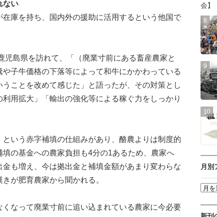
れない
会】
在庫を持ち、国内外の援助に活用するという他国で
に鹿児島県を訪れて、「（廃業寸前にある畜産農家と
騰や子牛価格の下落等によって和牛にかかわっている
いうことを改めて感じた」と語ったが、その対策とし
の利用拡大」「輸出の強化等による稼ぐ力をしっかり
という赤字補填の仕組みがあり、酪農よりは制度的
補填の基金への農家負担も4分の1あるため、農家へ
出金も増え、今は拠出金と補填金額があまり変わらな
月別
嘆きが肥育農家から聞かれる。
くなって廃業寸前に追い込まれている農家に今必要
新刊