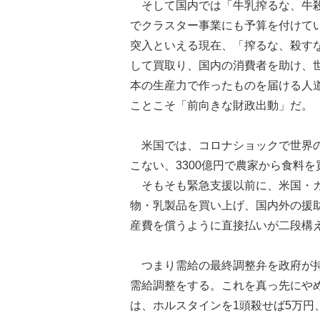
そして国内では「牛乳搾るな、牛殺
でクラスター事業にも予算を付けて
突入といえる現在、「搾るな、殺す
して買取り、国内の消費者を助け、
本の生産力で作ったものを届ける人
ことこそ「前向きな財政出動」だ。
米国では、コロナショックで世界の
こない、3300億円で農家から食料
そもそも緊急支援以前に、米国・カ
物・乳製品を買い上げ、国内外の援
産費を償うように直接払いが二段構
つまり需給の最終調整弁を政府が持
需給調整をする。これを真っ先にや
は、ホルスタインを1頭殺せば5万円