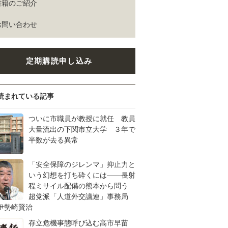
書籍のご紹介
お問い合わせ
定期購読申し込み
読まれている記事
ついに市職員が教授に就任 教員
大量流出の下関市立大学 ３年で
半数が去る異常
「安全保障のジレンマ」抑止力と
いう幻想を打ち砕くには――長射
程ミサイル配備の熊本から問う
超党派「人道外交議連」事務局
伊勢崎賢治
存立危機事態呼び込む高市早苗