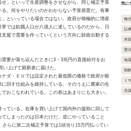
せ」といって生産調整をさせながら、同じ補正予算
気に
いる。何をやりたいのかわからない予算措置だ。有事
な」といっている場合ではない。政府が積極的に増産
梅
世界では飢餓人口が八億人に達しているのだから、日
以
道支援で需要を作っていくという方向に財政出動する
米
憲
需要が落ち込んだときに3・3兆円の直接給付をお
地
を買い上げて困窮者に届けた。
朝
ナダ・ＥＵでは設定された最低限の価格で政府が穀
ミ
助に回す仕組みを維持している。そのうえに農家の生
共
えでおこなわれている。この差はあまりにも大きい。
っている。在庫を買い上げて国内外の援助に回して
めてしまったのは日本だけだ。逆にやっていること
、さらに第二次補正予算では1頭当り15万円払ってい