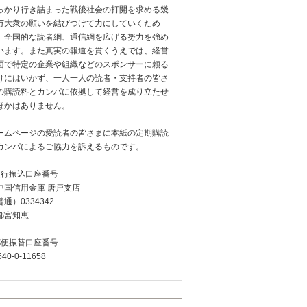
っかり行き詰まった戦後社会の打開を求める幾
万大衆の願いを結びつけて力にしていくため
、全国的な読者網、通信網を広げる努力を強め
います。また真実の報道を貫くうえでは、経営
面で特定の企業や組織などのスポンサーに頼る
けにはいかず、一人一人の読者・支持者の皆さ
の購読料とカンパに依拠して経営を成り立たせ
ほかはありません。
ームページの愛読者の皆さまに本紙の定期購読
カンパによるご協力を訴えるものです。
銀行振込口座番号
中国信用金庫 唐戸支店
通）0334342
都宮知恵
郵便振替口座番号
540-0-11658