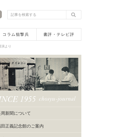
コラム狙撃兵
書評・テレビ評
講演より
長周新聞について
福田正義記念館のご案内