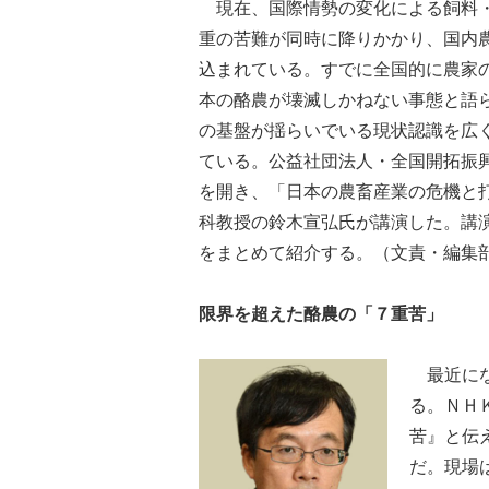
現在、国際情勢の変化による飼料・
重の苦難が同時に降りかかり、国内
込まれている。すでに全国的に農家
本の酪農が壊滅しかねない事態と語
の基盤が揺らいでいる現状認識を広
ている。公益社団法人・全国開拓振
を開き、「日本の農畜産業の危機と
科教授の鈴木宣弘氏が講演した。講
をまとめて紹介する。（文責・編集
限界を超えた酪農の「７重苦」
最近にな
る。ＮＨ
苦』と伝
だ。現場