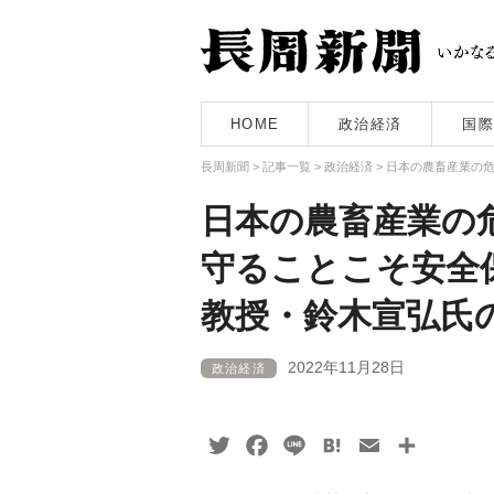
HOME
政治経済
国際
長周新聞
>
記事一覧
>
政治経済
>
日本の農畜産業の
日本の農畜産業の
守ることこそ安全
教授・鈴木宣弘氏
2022年11月28日
政治経済
Twitter
Facebook
Line
Hatena
Email
共
有