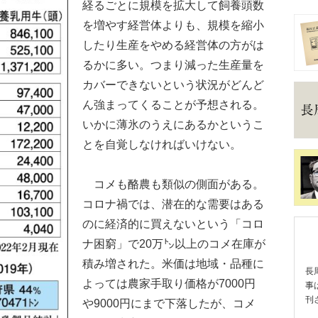
経るごとに規模を拡大して飼養頭数
を増やす経営体よりも、規模を縮小
したり生産をやめる経営体の方がは
るかに多い。つまり減った生産量を
カバーできないという状況がどんど
ん強まってくることが予想される。
いかに薄氷のうえにあるかというこ
とを自覚しなければいけない。
コメも酪農も類似の側面がある。
コロナ禍では、潜在的な需要はある
のに経済的に買えないという「コロ
ナ困窮」で20万㌧以上のコメ在庫が
積み増された。米価は地域・品種に
長
よっては農家手取り価格が7000円
事
刊
や9000円にまで下落したが、コメ