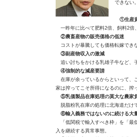
できない
①生産資
一昨年に比べて肥料2倍、飼料2倍
②農畜産物の販売価格の低迷
コストが暴騰しても価格転嫁できな
③副産物収入の激減
追い討ちをかける乳雄子牛など、子
④強制的な減産要請
在庫が余っているからといって、こ
家は搾ってこそ所得になるのに、搾
⑤乳価製品在庫処理の莫大な農家
脱脂粉乳在庫の処理に北海道だけで
⑥輸入義務ではないのに続ける大
「低関税で輸入すべき枠」を「最低
入を継続する異常事態。