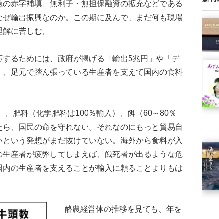
急の赤字補填、無利子・無担保融資の拡充などである
なぜ輸出振興なのか。この期に及んで、まだ何も現場
理解に苦しむ。
するためには、政府が掲げる「輸出5兆円」や「デ
く、足元で踏ん張っている生産者を支えて国内の食料
、肥料（化学肥料は100％輸入）、餌（60～80％
たら、国民の命を守れない。それなのにもっと貿易自
いという発想がまだ抜けていない。海外から食料が入
の生産者が疲弊してしまえば、餓死者が出るような危
国内の生産者を支えることが輸入に頼ることよりもは
酪農経営体の推移を見ても、年を