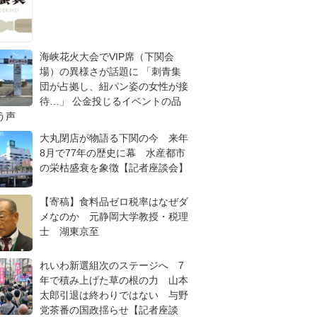
海峡花火大会でVIP席（下関会
場）の異様さが話題に 「刺青集
団が占拠し、紐パン姿の女性が接
待…」 公金投じるイベントの品
う声
大丸閉店が物語る下関の今 来年
8月で77年の歴史に幕 水産都市
の栄枯盛衰を象徴【記者座談会】
【寄稿】食料品ゼロ税率はなぜダ
メなのか 元静岡大学教授・税理
士 湖東京至
れいわ新選組次のステージへ 7
年で積み上げた草の根の力 山本
太郎引退は終わりではない 与野
党茶番の国政揺らせ【記者座談