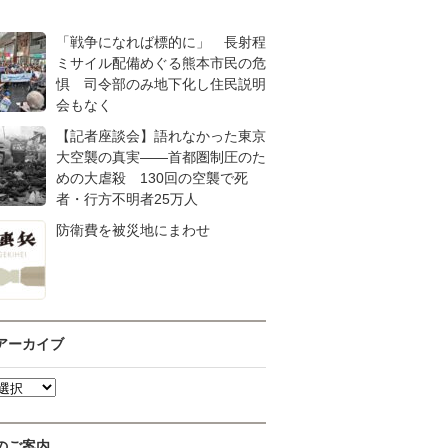
「戦争になれば標的に」 長射程
ミサイル配備めぐる熊本市民の危
惧 司令部のみ地下化し住民説明
会もなく
【記者座談会】語れなかった東京
大空襲の真実――首都圏制圧のた
めの大虐殺 130回の空襲で死
者・行方不明者25万人
防衛費を被災地にまわせ
アーカイブ
のご案内