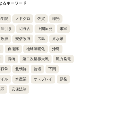
なるキーワード
光学院
ノドグロ
佐賀
梅光
東底引き
辺野古
上関原発
米軍
国政府
安倍政府
広島
原水爆
法
自衛隊
地球温暖化
沖縄
震
長崎
第二次世界大戦
風力発電
鮮戦争
北朝鮮
論壇
下関
サイル
水産業
オスプレイ
原発
謀罪
安保法制