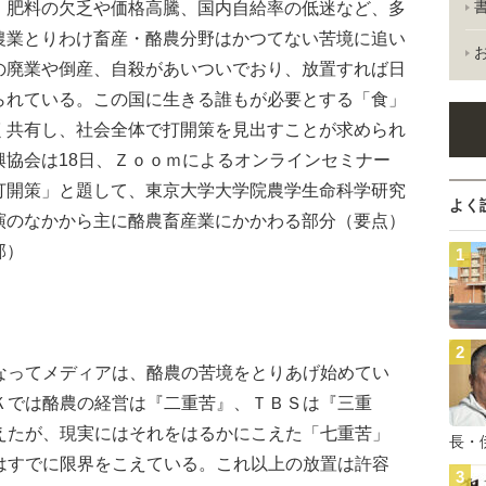
肥料の欠乏や価格高騰、国内自給率の低迷など、多
農業とりわけ畜産・酪農分野はかつてない苦境に追い
の廃業や倒産、自殺があいついでおり、放置すれば日
られている。この国に生きる誰もが必要とする「食」
く共有し、社会全体で打開策を見出すことが求められ
興協会は18日、Ｚｏｏｍによるオンラインセミナー
打開策」と題して、東京大学大学院農学生命科学研究
よく
演のなかから主に酪農畜産業にかかわる部分（要点）
部）
ってメディアは、酪農の苦境をとりあげ始めてい
Ｋでは酪農の経営は『二重苦』、ＴＢＳは『三重
えたが、現実にはそれをはるかにこえた「七重苦」
長・
はすでに限界をこえている。これ以上の放置は許容