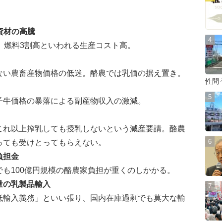
。
材の高騰
、燃料3割高といわれる生産コスト高。
い農畜産物価格の低迷。酪農では乳価の据え置き。
性問
牛価格の暴落による副産物収入の激減。
れ以上搾乳しても授乳しないという減産要請。酪農
っても受けとってもらえない。
負担金
も100億円規模の酪農家負担が重くのしかかる。
量の乳製品輸入
輸入義務」といい張り、国内在庫過剰でも莫大な輸