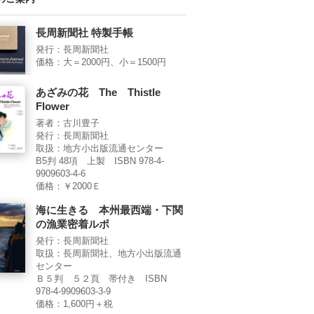
長周新聞社 特製手帳
発行：長周新聞社
価格：大＝2000円、小＝1500円
あざみの花 The Thistle
Flower
著者：古川豊子
発行：長周新聞社
取扱：地方小出版流通センター
B5判 48項 上製 ISBN 978-4-
9909603-4-6
価格：￥2000Ｅ
海に生きる 本州最西端・下関
の漁業密着ルポ
発行：長周新聞社
取扱：長周新聞社、地方小出版流通
センター
Ｂ５判 ５２頁 帯付き ISBN
978-4-9909603-3-9
価格：1,600円＋税