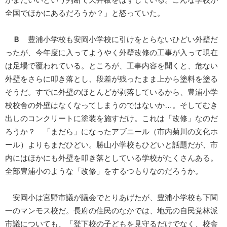
全国でほかにあるだろうか？」と怒っていた。
Ｂ
豊浦小学校も安岡小学校に引けをとらないひどい外壁だ
ったが、今年度に入ってようやく外壁改修の工事が入って現在
は足場で覆われている。ところが、工事内容を聞くと、危ない
外壁をさらに叩き落とし、段差が残ったまま上から塗料を塗る
そうだ。すでに外壁のほとんどが剥落しているから、豊浦小学
校校舎の外壁はなくなってしまうのではないか…。そしてむき
出しのコンクリートに塗装を施すだけ。これは「改修」なのだ
ろうか？ 「まだら」になったアブニール（市内菊川の文化ホ
ール）よりもまだひどい。勝山小学校もひどいと話題だが、市
内にはほかにも外壁を叩き落としている学校がたくさんある。
全部豊浦小のような「改修」をするつもりなのだろうか。
安岡小は宮野市議が議会でとりあげたが、豊浦小学校も下関
一のマンモス校だ。長府の住民のなかでは、地元の自民党林派
市議についても、「登下校の子どもを見守るだけでなく、校舎