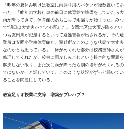
「昨年の夏休み明けは教室に雨漏り用のバケツが複数置いてあ
った」「昨年の学校行事の前日に体育館で準備をしていたら大
雨が降ってきて、体育館のあちこちで雨漏りが始まった。みな
で“明日は大丈夫か？”と心配した。安岡地区は大雨が降るとい
つも友田川が氾濫するといって避難警報が出されるが、その避
難所は安岡小学校体育館だ。避難所がこのような状態で大丈夫
なのかとも思っている」「床がめくれた部分は校務技師さんが
修理してくれたが、校舎に雨がしみこむという根本的な問題を
解決しない限り、また次に雨が降ったら別の場所がめくれるの
ではないか」と話していて、このような状況がずっと続いてい
ることを問題にしている。
教室足りず授業に支障 増築がプレハブ？