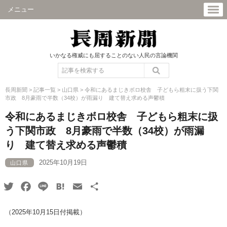
メニュー
いかなる権威にも屈することのない人民の言論機関
長周新聞
>
記事一覧
>
山口県
>
令和にあるまじきボロ校舎 子どもら粗末に扱う下関
市政 8月豪雨で半数（34校）が雨漏り 建て替え求める声鬱積
令和にあるまじきボロ校舎 子どもら粗末に扱
う下関市政 8月豪雨で半数（34校）が雨漏
り 建て替え求める声鬱積
2025年10月19日
山口県
Twitter
Facebook
Line
Hatena
Email
共
有
（2025年10月15日付掲載）