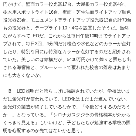
円かけて、壁面カラー投光器17台、大屋根カラー投光器4台、
樹木用スポットライト16台、壁面・芝生法面ライトアップ単色
投光器23台、モニュメント等ライトアップ投光器13台の計73台
もの投光器と、テープライト10・4㍍を設置したそうだ。当然
ながらすべてLEDだ。これからは毎日午後10時までライトアッ
プされて、毎日3回、4分間だけ橙色や水色などのカラーが点灯
したり、特別な日には特別なカラーが点灯するのだと紹介され
ていた。美しいのは結構だが、5400万円かけて煌々と照らし出
される海響館と、ブルーシートで覆われた校舎の落差はあまり
にも大きくないか。
Ｂ
LED照明だと誇らしげに強調されていたが、学校はいま
だに蛍光灯が使われていて、LED化はまだまだ進んでいない。
蛍光灯の製造が終了しているなかで、「今後どうするのだろう
か…」となっている。「シロナガスクジラの骨格標本が外から
くっきり見える」もいいけど、子どもたちが勉強する学校の照
明を心配するのが先ではないかと思う。