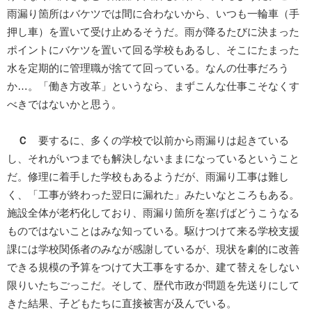
雨漏り箇所はバケツでは間に合わないから、いつも一輪車（手
押し車）を置いて受け止めるそうだ。雨が降るたびに決まった
ポイントにバケツを置いて回る学校もあるし、そこにたまった
水を定期的に管理職が捨てて回っている。なんの仕事だろう
か…。「働き方改革」というなら、まずこんな仕事こそなくす
べきではないかと思う。
Ｃ
要するに、多くの学校で以前から雨漏りは起きている
し、それがいつまでも解決しないままになっているということ
だ。修理に着手した学校もあるようだが、雨漏り工事は難し
く、「工事が終わった翌日に漏れた」みたいなところもある。
施設全体が老朽化しており、雨漏り箇所を塞げばどうこうなる
ものではないことはみな知っている。駆けつけて来る学校支援
課には学校関係者のみなが感謝しているが、現状を劇的に改善
できる規模の予算をつけて大工事をするか、建て替えをしない
限りいたちごっこだ。そして、歴代市政が問題を先送りにして
きた結果、子どもたちに直接被害が及んでいる。