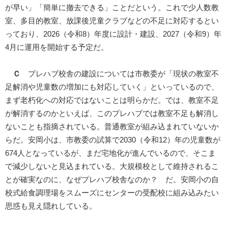
が早い」「簡単に撤去できる」ことだという。これで少人数教
室、多目的教室、放課後児童クラブなどの不足に対応するとい
っており、2026（令和8）年度に設計・建設、2027（令和9）年
4月に運用を開始する予定だ。
Ｃ
プレハブ校舎の建設については市教委が「現状の教室不
足解消や児童数の増加にも対応していく」といっているので、
まず老朽化への対応ではないことは明らかだ。では、教室不足
が解消するのかといえば、このプレハブでは教室不足も解消し
ないことも指摘されている。普通教室が組み込まれていないか
らだ。安岡小は、市教委の試算で2030（令和12）年の児童数が
674人となっているが、まだ宅地化が進んでいるので、そこま
で減少しないと見込まれている。大規模校として維持されるこ
とが確実なのに、なぜプレハブ校舎なのか？ だ。安岡小の自
校式給食調理場をスムーズにセンターの受配校に組み込みたい
思惑も見え隠れしている。