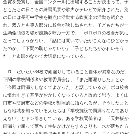
金賞を受賞し、全国コンクールに出場することが決まって、子
どもたちの日ごろの練習風景や歌声がテレビで紹介された。別
の日には長府中学校を拠点に活動する吹奏楽の活動も紹介さ
れ、双方とも導入部分に校舎が映し出された。子どもたちが一
生懸命頑張る姿が感動を呼ぶ一方で、「ボロボロの校舎が気に
なってしょうがない」「話には聞いていたがこんなにひどかっ
たのか」「下関の恥じゃないか」「子どもたちがかわいそう
だ」と市民のなかで大話題になっている。
Ｄ
だいたい34校で雨漏りしていること自体が異常なのだ。
下関の学校関係者や教育委員会は、「また雨漏りした」とか
「今回は雨漏りしなくてよかった」と話しているが、ボロ校舎
に慣れすぎて基準がおかしくなっていると改めて思う。よく山
口市や防府市などの学校が対照的に語られるが、そうしたまと
もな地域を知っている人たちは「学校施設で雨漏りなんてあり
えない」とドン引きしている。ある学校関係者は、「天井板が
雨漏りで腐って落ちて生徒がけがをするよりも、水が落ちた方
がまだいいという判断で天井板をはずしている。こんな学校が