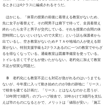
るときには4クラスに編成されるそうだ。
ほかにも、「体育の授業の前後に着替える教室がないため、
先に女子が着替えて、その間男子は廊下で待って、全員着替え
終わったら女子と男子が交代している。それを授業の合間の休
憩時間にしないといけないので大変だ」という話も保護者から
出ているし、空き教室がないためＰＴＡや地域の人が使える部
屋がない。特別支援学級も2クラスあるのに一つの教室でやらざ
るを得なくなっている。通級教室は図書準備室を使っている。
トイレも古くて子どもが使いたがらない。老朽化に加えて教室
不足が切実な問題だ。
Ｂ
老朽化にも教室不足にも対応が急がれるのはいうまでも
ないが、今年度に入って動き始めたのが3舎の跡地に「リース」
で校舎を建てる計画だ。「リース」とはなんなのかと思うが、
「10年間で3億円」のプレハブ校舎で、10年かけて3億円を支払
えば市のものになるとかで、メリットは「値段が安い」「施工