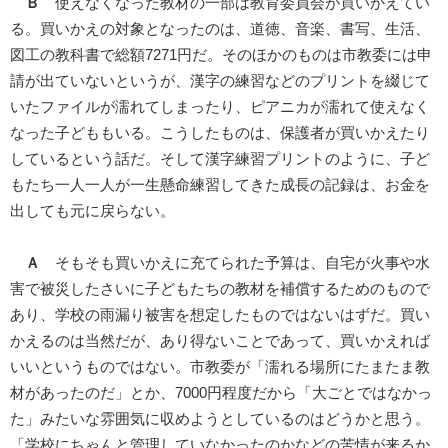
Ｂ
使えなくなった教材の一部は教育委員会が買いかえてい
る。買いかえの対象となったのは、道徳、音楽、書写、生活、
図工の教科書で総額7271円だ。そのほかのものは市教委には申
請が出ていないというが、漢字の練習などのプリントを綴じて
いたファイルが濡れてしまったり、ピアニカが濡れて使えなく
なった子どももいる。こうしたものは、保護者が買いかえたり
しているという話だ。そして漢字練習プリントのように、子ど
もたち一人一人が一生懸命練習してきた成長の記録は、お金を
出しても元に戻らない。
Ａ
そもそも買いかえに充てられた予算は、自宅が火事や水
害で被災したさいに子どもたちの教材を補償するためのもので
あり、学校の雨漏り被害を想定したものではないはずだ。買い
かえるのは当然だが、あり得ないことであって、買いかえれば
いいというものではない。市教委が「濡れる場所にたまたま教
材があったのだ」とか、7000円程度だから「大ごとではなかっ
た」みたいな雰囲気に収めようとしているのはどうかと思う。
「学校にちゃんと管理していなかったのかなどの苦情が来るか