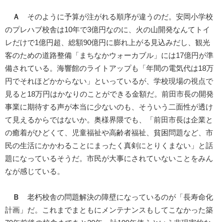
Ａ
そのように予算が注がれる順序が違うのだ。安岡小学校
のプレハブ校舎は10年で3億円なのに、火の山開発なんてトイ
レだけで1億円超、総額90億円に膨れ上がる見込みだし、観光
客のための道路整備「まちなかウォーカブル」には17億円が準
備されている。海響館のライトアップも「年間の電気代は18万
円でそれほどかからない」といっているが、学校現場の視点で
見ると18万円はかなりのことができる金額だ。前田市長の開発
事業に期待する声が本当に少ないのも、そういう二面性が透け
て見えるからではないか。奥様界隈でも、「前田市長は企業と
の癒着がひどくて、児童福祉や高齢者福祉、貧困問題など、市
民の生活にかかわることにまったく真剣にとりくまない」と話
題になっているそうだ。市民が大事にされていないことをみん
なが感じている。
Ｂ
老朽校舎の問題解決の障壁になっているのが「長寿命化
計画」だ。これまでまともにメンテナンスもしてこなかった築