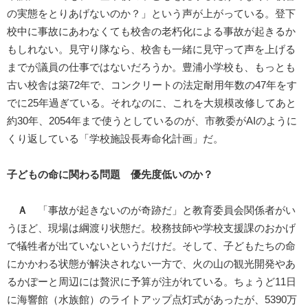
の実態をとりあげないのか？」という声が上がっている。登下
校中に事故にあわなくても校舎の老朽化による事故が起きるか
もしれない。見守り隊なら、校舎も一緒に見守って声を上げる
までが議員の仕事ではないだろうか。豊浦小学校も、もっとも
古い校舎は築72年で、コンクリートの法定耐用年数の47年をす
でに25年過ぎている。それなのに、これを大規模改修してあと
約30年、2054年まで使うとしているのが、市教委がAIのように
くり返している「学校施設長寿命化計画」だ。
子どもの命に関わる問題 優先度低いのか？
Ａ
「事故が起きないのが奇跡だ」と教育委員会関係者がい
うほど、現場は綱渡り状態だ。校務技師や学校支援課のおかげ
で犠牲者が出ていないというだけだ。そして、子どもたちの命
にかかわる状態が解決されない一方で、火の山の観光開発やあ
るかぽーと周辺には贅沢に予算が注がれている。ちょうど11日
に海響館（水族館）のライトアップ点灯式があったが、5390万