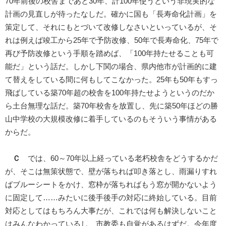
70年前後の校舎まであと30年、計100年使うという非現実的な
計画の見直しが待ったなしだ。確かに国も「長寿命化計画」を
策定して、それにもとづいて改修しなさいといっているが、そ
れは例えば竣工から25年で予防改修、50年で長寿命化、75年で
再び予防改修という手順を踏めば、「100年持たせることも可
能だ」という話だ。しかし下関の場合、県内他市が計画的に建
て替えをしている間に何もしてこなかった。25年も50年もすっ
飛ばしている築70年超の校舎を100年持たせようというのだか
ら土台無理な話だ。築70年校舎を放置し、先に築50年ほどの勝
山中学校の大規模改修に着手しているのもそういう事情がある
からだ。
Ｃ
では、60～70年以上経っている老朽校舎をどうするかだ
が、そこは無策状態で、壁が落ちれば叩き落とし、雨漏りすれ
ばブルーシートをかけ、窓枠が落ちればもう窓が開かないよう
に固定して……みたいに後手後手の対応に終始している。目前
対応としてはもちろん大事だが、これでは何も解決しないこと
はみんなわかっているし、市教委も自覚があるはずだ。今年度