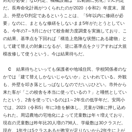
対応が必要」なD判定、機械設備は「広範囲に劣化」のC判定
だ。長寿命化計画がつくられたのが2020（令和2）年度末。屋
上、外壁がD判定であるということは、「5年以内に修繕が必
要」なのに、まともな修繕をしないまま5年がたとうとしてい
る。今年の7～9月にかけて校舎耐力度調査を実施しており、こ
の結果、基準点を下回れば「構造上危険な状態にある建物」と
して建て替えの対象になるが、逆に基準点をクリアすれば大規
模改修して使うという。今は結果待ちだ。
Ｃ
結果待ちといっても保護者や地域住民、学校関係者のな
かでは「建て替えしかないじゃないか」といわれている。外観
も、外壁を叩き落としっぱなしなのでだいぶひどい。市外から
来た客が「この校舎を本当に使っているの？」と唖然としてい
たという。2舎を使っているのは1～2年生の低学年だ。安岡小
では、2023（令和5）年に3舎を解体し、児童が2棟に押し込め
られた。周辺農地の宅地化によって児童数は年々増えており、
現在の児童数は昨年比20人増の798人、学級数は30クラスだ。
現在、1年生は5クラスあるが教室が足りないから2年生に上が