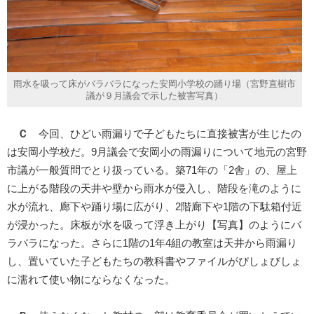
雨水を吸って床がバラバラになった安岡小学校の踊り場（宮野直樹市
議が９月議会で示した被害写真）
Ｃ
今回、ひどい雨漏りで子どもたちに直接被害が生じたの
は安岡小学校だ。9月議会で安岡小の雨漏りについて地元の宮野
市議が一般質問でとり扱っている。築71年の「2舎」の、屋上
に上がる階段の天井や壁から雨水が侵入し、階段を滝のように
水が流れ、廊下や踊り場に広がり、2階廊下や1階の下駄箱付近
が浸かった。床板が水を吸って浮き上がり【写真】のようにバ
ラバラになった。さらに1階の1年4組の教室は天井から雨漏り
し、置いていた子どもたちの教科書やファイルがびしょびしょ
に濡れて使い物にならなくなった。