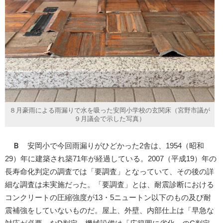
８月豪雨による雨漏りで水を吸った安岡小学校の玄関床（宮野市議が
９月議会で示した写真）
Ｂ
安岡小で今回雨漏りがひどかった2舎は、1954（昭和
29）年に建築され築71年が経過している。2007（平成19）年の
長寿命化判定の調査では「要調査」となっていて、その後の詳
細な調査は未実施だった。「要調査」とは、耐震診断における
コンクリートの圧縮強度が13・5ニュートン以下のもの及び耐
震補強をしていないものだ。屋上、外壁、内部仕上は「早急な