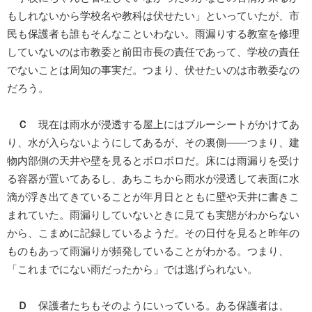
もしれないから学校名や教科は伏せたい」といっていたが、市
民も保護者も誰もそんなこといわない。雨漏りする教室を修理
していないのは市教委と前田市長の責任であって、学校の責任
でないことは周知の事実だ。つまり、伏せたいのは市教委なの
だろう。
Ｃ
現在は雨水が浸透する屋上にはブルーシートがかけてあ
り、水が入らないようにしてあるが、その裏側――つまり、建
物内部側の天井や壁を見るとボロボロだ。床には雨漏りを受け
る容器が置いてあるし、あちこちから雨水が浸透して表面に水
滴が浮き出てきていることが年月日とともに壁や天井に書きこ
まれていた。雨漏りしていないときに見ても実態がわからない
から、こまめに記録しているようだ。その日付を見ると昨年の
ものもあって雨漏りが頻発していることがわかる。つまり、
「これまでにない雨だったから」では逃げられない。
Ｄ
保護者たちもそのようにいっている。ある保護者は、