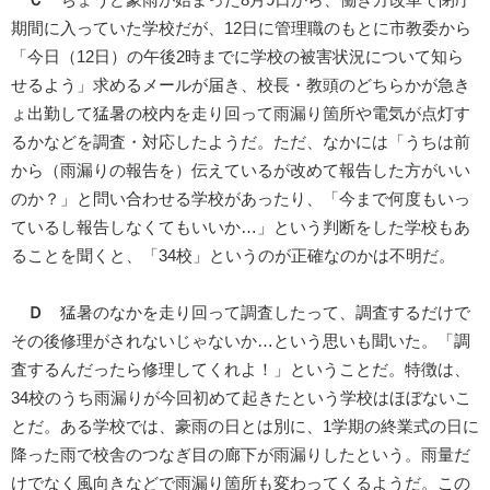
期間に入っていた学校だが、12日に管理職のもとに市教委から
「今日（12日）の午後2時までに学校の被害状況について知ら
せるよう」求めるメールが届き、校長・教頭のどちらかが急き
ょ出勤して猛暑の校内を走り回って雨漏り箇所や電気が点灯す
るかなどを調査・対応したようだ。ただ、なかには「うちは前
から（雨漏りの報告を）伝えているが改めて報告した方がいい
のか？」と問い合わせる学校があったり、「今まで何度もいっ
ているし報告しなくてもいいか…」という判断をした学校もあ
ることを聞くと、「34校」というのが正確なのかは不明だ。
Ｄ
猛暑のなかを走り回って調査したって、調査するだけで
その後修理がされないじゃないか…という思いも聞いた。「調
査するんだったら修理してくれよ！」ということだ。特徴は、
34校のうち雨漏りが今回初めて起きたという学校はほぼないこ
とだ。ある学校では、豪雨の日とは別に、1学期の終業式の日に
降った雨で校舎のつなぎ目の廊下が雨漏りしたという。雨量だ
けでなく風向きなどで雨漏り箇所も変わってくるようだ。この