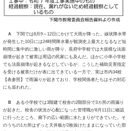
Ａ
下関では8月9～12日にかけて大雨が降った。線状降水帯
が発生した10日には24時間降水量が観測史上最大となるなど短
時間に集中的に激しい雨が降り、長府中学校では大規模な法面
崩壊が起きて被害は周辺の民家にも及んだ。ほかに小串小学校
でも法面崩壊が起きるなどしているが、こうした補助災害指定
を受ける被害だけが表に出てきている一方で、実は市内34校
【表参照】で雨漏りが起きており、学校関係者たちはその対応
にも追われた。
Ｂ
ある小学校では3階建て校舎の2階部分で3カ所の雨漏り
が起きた。校舎の状況が心配になった管理職が8月11日に確認
に行ったところ、廊下の広い範囲に水たまりができていた。そ
のうちの1カ所はずっと天井板が2枚抜けたままになっていた部