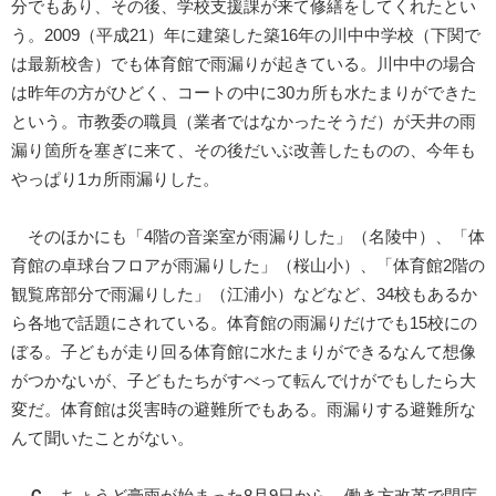
分でもあり、その後、学校支援課が来て修繕をしてくれたとい
う。2009（平成21）年に建築した築16年の川中中学校（下関で
は最新校舎）でも体育館で雨漏りが起きている。川中中の場合
は昨年の方がひどく、コートの中に30カ所も水たまりができた
という。市教委の職員（業者ではなかったそうだ）が天井の雨
漏り箇所を塞ぎに来て、その後だいぶ改善したものの、今年も
やっぱり1カ所雨漏りした。
そのほかにも「4階の音楽室が雨漏りした」（名陵中）、「体
育館の卓球台フロアが雨漏りした」（桜山小）、「体育館2階の
観覧席部分で雨漏りした」（江浦小）などなど、34校もあるか
ら各地で話題にされている。体育館の雨漏りだけでも15校にの
ぼる。子どもが走り回る体育館に水たまりができるなんて想像
がつかないが、子どもたちがすべって転んでけがでもしたら大
変だ。体育館は災害時の避難所でもある。雨漏りする避難所な
んて聞いたことがない。
Ｃ
ちょうど豪雨が始まった8月9日から、働き方改革で閉庁