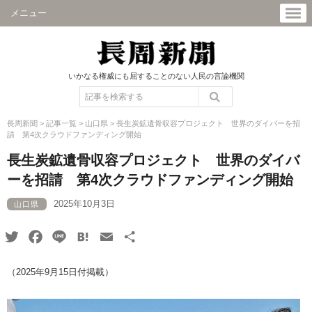
メニュー
いかなる権威にも屈することのない人民の言論機関
長周新聞
>
記事一覧
>
山口県
>
長生炭鉱遺骨収容プロジェクト 世界のダイバーを招
請 第4次クラウドファンディング開始
長生炭鉱遺骨収容プロジェクト 世界のダイバ
ーを招請 第4次クラウドファンディング開始
2025年10月3日
山口県
Twitter
Facebook
Line
Hatena
Email
共
有
（2025年9月15日付掲載）