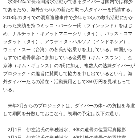
水深42㍍で長時間潜水活動ができるダイバーは国内では稀少
であるため、海外から6人の新たな助っ人ダイバーを招請する。
2018年のタイでの洞窟遭難事件で少年ら13人の救出活動にかか
わった実績を持つミッコ・パーシー氏（フィンランド）をはじ
め、ナルチット・キアットマニーシリ（タイ）、パラス・コマ
ラダット（タイ）、アウディタ・ハルソノ（インドネシア）、
ウェイ・スー（台湾）の各氏が名乗りを上げている。韓国から
もすでに遺骨収容に参加している金秀恩（キム・スウン）、金
京洙（キム・ギョンス）の2氏に加え、複数人の熟練ダイバーが
プロジェクトの趣旨に賛同して協力を申し出ているという。海
外ダイバーたちの滞在・活動費用として850万円を見積もって
いる。
来年2月からのプロジェクトは、ダイバーの体への負担を考慮
して期間を分散しておこなう。初期の予定は以下の通り。
2月1日 伊左治氏の単独潜水、4体の遺骨の位置写真撮影
2月3日 伊左治氏の単独潜水、4体以外の遺骨の位置捜索、