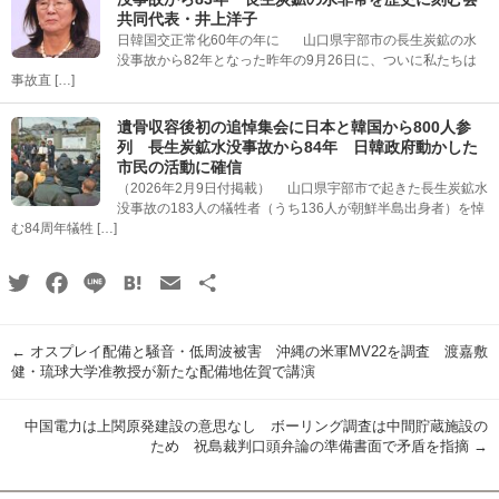
共同代表・井上洋子
日韓国交正常化60年の年に 山口県宇部市の長生炭鉱の水
没事故から82年となった昨年の9月26日に、ついに私たちは
事故直 […]
遺骨収容後初の追悼集会に日本と韓国から800人参
列 長生炭鉱水没事故から84年 日韓政府動かした
市民の活動に確信
（2026年2月9日付掲載） 山口県宇部市で起きた長生炭鉱水
没事故の183人の犠牲者（うち136人が朝鮮半島出身者）を悼
む84周年犠牲 […]
Twitter
Facebook
Line
Hatena
Email
共
有
←
オスプレイ配備と騒音・低周波被害 沖縄の米軍MV22を調査 渡嘉敷
健・琉球大学准教授が新たな配備地佐賀で講演
中国電力は上関原発建設の意思なし ボーリング調査は中間貯蔵施設の
ため 祝島裁判口頭弁論の準備書面で矛盾を指摘
→