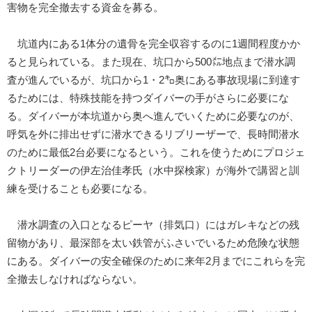
害物を完全撤去する資金を募る。
坑道内にある1体分の遺骨を完全収容するのに1週間程度かか
ると見られている。また現在、坑口から500㍍地点まで潜水調
査が進んでいるが、坑口から1・2㌔奥にある事故現場に到達す
るためには、特殊技能を持つダイバーの手がさらに必要にな
る。ダイバーが本坑道から奥へ進んでいくために必要なのが、
呼気を外に排出せずに潜水できるリブリーザーで、長時間潜水
のために最低2台必要になるという。これを使うためにプロジェ
クトリーダーの伊左治佳孝氏（水中探検家）が海外で講習と訓
練を受けることも必要になる。
潜水調査の入口となるピーヤ（排気口）にはガレキなどの残
留物があり、最深部を太い鉄管がふさいでいるため危険な状態
にある。ダイバーの安全確保のために来年2月までにこれらを完
全撤去しなければならない。