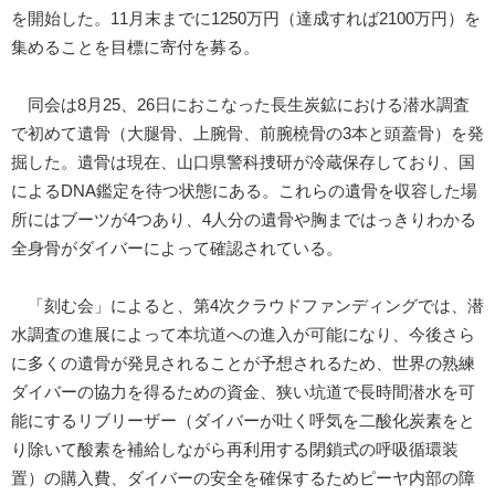
を開始した。11月末までに1250万円（達成すれば2100万円）を
集めることを目標に寄付を募る。
同会は8月25、26日におこなった長生炭鉱における潜水調査
で初めて遺骨（大腿骨、上腕骨、前腕橈骨の3本と頭蓋骨）を発
掘した。遺骨は現在、山口県警科捜研が冷蔵保存しており、国
によるDNA鑑定を待つ状態にある。これらの遺骨を収容した場
所にはブーツが4つあり、4人分の遺骨や胸まではっきりわかる
全身骨がダイバーによって確認されている。
「刻む会」によると、第4次クラウドファンディングでは、潜
水調査の進展によって本坑道への進入が可能になり、今後さら
に多くの遺骨が発見されることが予想されるため、世界の熟練
ダイバーの協力を得るための資金、狭い坑道で長時間潜水を可
能にするリブリーザー（ダイバーが吐く呼気を二酸化炭素をと
り除いて酸素を補給しながら再利用する閉鎖式の呼吸循環装
置）の購入費、ダイバーの安全を確保するためピーヤ内部の障