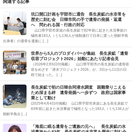
関連する記事
坑口開口計画を宇部市に通告 長生炭鉱の水非常を
歴史に刻む会 日韓市民の手で遺骨の発掘・返還
へ 問われる国・行政の対応
山口県宇部市床波の長生炭鉱で82年前に起きた水没事故の
犠牲者183人（うち136人が強制連行で日本に渡った朝鮮半島
出身者）の遺骨を遺族に […]
世界から5人のプロダイバーが集結 長生炭鉱「遺骨
収容プロジェクト2026」始動にあたり記者会見
（2026年2月6日付掲載） 山口県宇部市の長生炭鉱の遺骨収
容をめざす「潜水プロジェクト2026」が、3日から11日の日
程で始まった。 […]
長生炭鉱で初の日韓合同潜水調査 困難乗りこえる
ため深まる絆 遺骨発掘へ一歩ずつ 政府は国家事
業として動け
(2025年4月4日付掲載) 山口県宇部市床波にある長生炭鉱で
83年前に起きた水没事故で犠牲となった183人（うち136人が
朝鮮半島出 […]
「海底に眠る遺骨をご遺族の元へ」 長生炭鉱の水
没事故から83年 長生炭鉱の水非常を歴史に刻む会