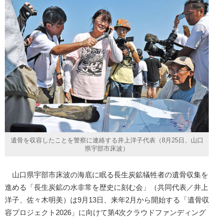
遺骨を収容したことを警察に連絡する井上洋子代表（8月25日、山口
県宇部市床波）
山口県宇部市床波の海底に眠る長生炭鉱犠牲者の遺骨収集を
進める「長生炭鉱の水非常を歴史に刻む会」（共同代表／井上
洋子、佐々木明美）は9月13日、来年2月から開始する「遺骨収
容プロジェクト2026」に向けて第4次クラウドファンディング