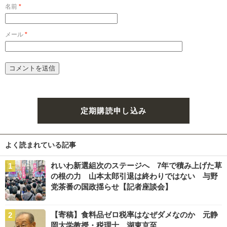
名前
*
メール
*
定期購読申し込み
よく読まれている記事
れいわ新選組次のステージへ 7年で積み上げた草
の根の力 山本太郎引退は終わりではない 与野
党茶番の国政揺らせ【記者座談会】
【寄稿】食料品ゼロ税率はなぜダメなのか 元静
岡大学教授・税理士 湖東京至