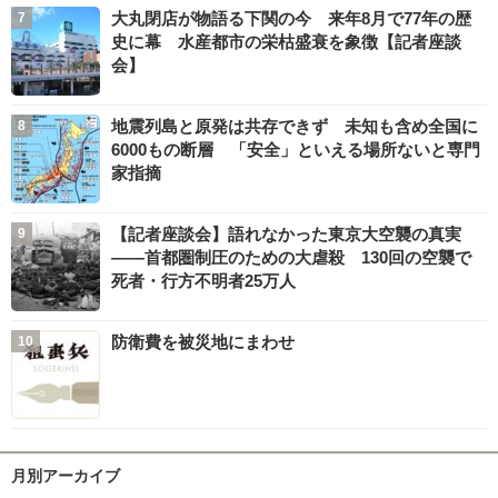
大丸閉店が物語る下関の今 来年8月で77年の歴
史に幕 水産都市の栄枯盛衰を象徴【記者座談
会】
地震列島と原発は共存できず 未知も含め全国に
6000もの断層 「安全」といえる場所ないと専門
家指摘
【記者座談会】語れなかった東京大空襲の真実
――首都圏制圧のための大虐殺 130回の空襲で
死者・行方不明者25万人
防衛費を被災地にまわせ
月別アーカイブ