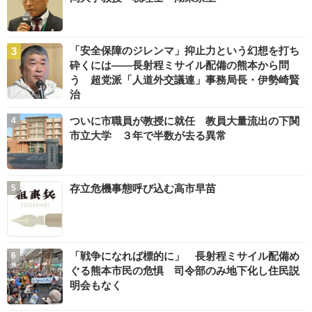
「安全保障のジレンマ」抑止力という幻想を打ち
砕くには――長射程ミサイル配備の熊本から問
う 超党派「人道外交議連」事務局長・伊勢崎賢
治
ついに市職員が教授に就任 教員大量流出の下関
市立大学 ３年で半数が去る異常
存立危機事態呼び込む高市早苗
「戦争になれば標的に」 長射程ミサイル配備め
ぐる熊本市民の危惧 司令部のみ地下化し住民説
明会もなく