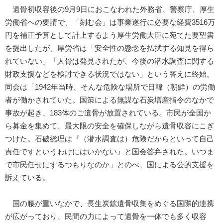
遺骨初収容後の9月9日におこなわれた外務省、警察庁、厚生
労働省への要請で、「刻む会」は事業遂行に必要な経費3516万
円を補正予算として計上するよう厚生労働大臣に宛てた要望書
を提出したが、厚労省は「安全性の懸念を払拭する知見を得ら
れていない」「人骨は発見されたが、今後の潜水調査に関する
財政支援などを検討できる状況ではない」という答えに終始。
同会は「1942年当時、そんな危険な場所で日韓（朝鮮）の労働
者が働かされていた。国策による無謀な石炭増産指令のなかで
事故が起き、183体のご遺骨が放置されている。市民が全国か
ら募金を集めて、最大限の安全を確保しながら遺骨収容にこぎ
つけた。石破総理は『（潜水調査は）危険だからといって自己
責任ですというわけにはいかない』と国会答弁された。いつま
で市民任せにするつもりなのか」とのべ、国による公的支援を
訴えている。
国の腰が重いなかで、長生炭鉱遺骨収集をめぐる国際的連携
が広がっており、民間の力によって遺骨を一体でも多く収容