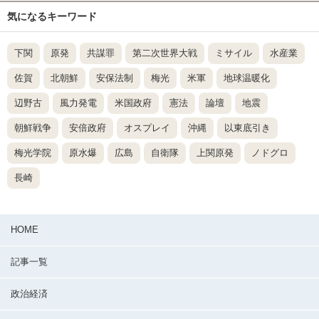
気になるキーワード
下関
原発
共謀罪
第二次世界大戦
ミサイル
水産業
佐賀
北朝鮮
安保法制
梅光
米軍
地球温暖化
辺野古
風力発電
米国政府
憲法
論壇
地震
朝鮮戦争
安倍政府
オスプレイ
沖縄
以東底引き
梅光学院
原水爆
広島
自衛隊
上関原発
ノドグロ
長崎
HOME
記事一覧
政治経済