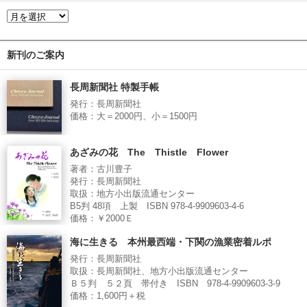
新刊のご案内
長周新聞社 特製手帳
発行：長周新聞社
価格：大＝2000円、小＝1500円
あざみの花 The Thistle Flower
著者：古川豊子
発行：長周新聞社
取扱：地方小出版流通センター
B5判 48項 上製 ISBN 978-4-9909603-4-6
価格：￥2000Ｅ
海に生きる 本州最西端・下関の漁業密着ルポ
発行：長周新聞社
取扱：長周新聞社、地方小出版流通センター
Ｂ５判 ５２頁 帯付き ISBN 978-4-9909603-3-9
価格：1,600円＋税