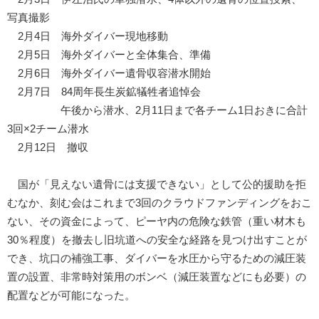
写真撮影
2月4日 海外ダイバー現地移動
2月5日 海外ダイバーと全体集合、準備
2月6日 海外ダイバー遺骨収容潜水開始
2月7日 84周年長生炭鉱犠牲者追悼会
午後から潜水、2月11日まで各チーム1日おきに合計
3回×2チーム潜水
2月12日 撤収
国が「見えない遺骨には支援できない」として公的援助を拒
むなか、刻む会はこれまで3回のクラウドファンディングをおこ
ない、その資金によって、ピーヤ内の危険な鉄管（重い材木も
30％程度）を撤去し旧坑道への安全な経路を見つけ出すことが
でき、坑口の補強工事、ダイバーを水圧から守るための減圧装
置の設置、非常時対策用のボンベ（減圧装置などにも必要）の
配置などが可能になった。