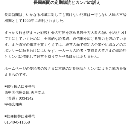
長周新聞の定期購読とカンパの訴え
長周新聞は、いかなる権威に対しても書けない記事は一行もない人民の言論
機関として1955年に創刊されました。
すっかり行き詰まった戦後社会の打開を求める幾千万大衆の願いを結びつけ
て力にしていくために、全国的な読者網、通信網を広げる努力を強めていま
す。また真実の報道を貫くうえでは、経営の面で特定の企業や組織などのス
ポンサーに頼るわけにはいかず、一人一人の読者・支持者の皆さまの購読料
とカンパに依拠して経営を成り立たせるほかはありません。
ホームページの愛読者の皆さまに本紙の定期購読とカンパによるご協力を訴
えるものです。
■銀行振込口座番号
西中国信用金庫 唐戸支店
（普通）0334342
宇都宮知恵
■郵便振替口座番号
01540-0-11658