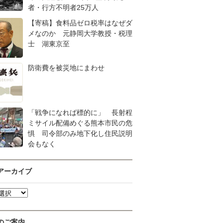
者・行方不明者25万人
【寄稿】食料品ゼロ税率はなぜダ
メなのか 元静岡大学教授・税理
士 湖東京至
防衛費を被災地にまわせ
「戦争になれば標的に」 長射程
ミサイル配備めぐる熊本市民の危
惧 司令部のみ地下化し住民説明
会もなく
アーカイブ
のご案内