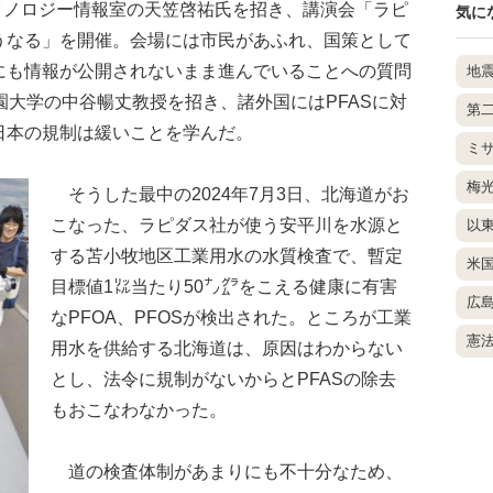
クノロジー情報室の天笠啓祐氏を招き、講演会「ラピ
気に
うなる」を開催。会場には市民があふれ、国策として
にも情報が公開されないまま進んでいることへの質問
地
園大学の中谷暢丈教授を招き、諸外国にはPFASに対
第
日本の規制は緩いことを学んだ。
ミ
梅
そうした最中の2024年7月3日、北海道がお
こなった、ラピダス社が使う安平川を水源と
以
する苫小牧地区工業用水の水質検査で、暫定
米
目標値1㍑当たり50㌨㌘をこえる健康に有害
広
なPFOA、PFOSが検出された。ところが工業
憲
用水を供給する北海道は、原因はわからない
とし、法令に規制がないからとPFASの除去
もおこなわなかった。
道の検査体制があまりにも不十分なため、