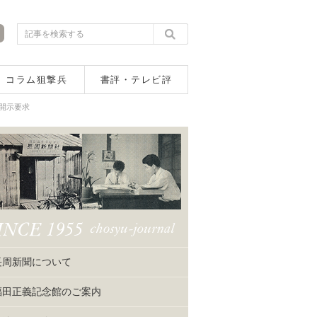
コラム狙撃兵
書評・テレビ評
開示要求
長周新聞について
福田正義記念館のご案内