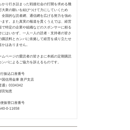
っかり行き詰まった戦後社会の打開を求める幾
万大衆の願いを結びつけて力にしていくため
、全国的な読者網、通信網を広げる努力を強め
います。また真実の報道を貫くうえでは、経営
面で特定の企業や組織などのスポンサーに頼る
けにはいかず、一人一人の読者・支持者の皆さ
の購読料とカンパに依拠して経営を成り立たせ
ほかはありません。
ームページの愛読者の皆さまに本紙の定期購読
カンパによるご協力を訴えるものです。
銀行振込口座番号
中国信用金庫 唐戸支店
通）0334342
都宮知恵
郵便振替口座番号
540-0-11658