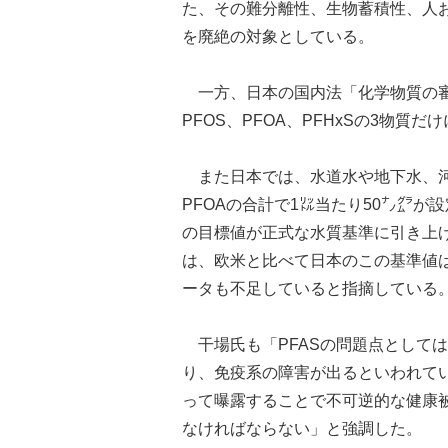
た、その難分離性、生物蓄積性、人
を廃絶の対象としている。
一方、日本の国内法「化学物質の審
PFOS、PFOA、PFHxSの3物
また日本では、水道水や地下水、河
PFOAの合計で1㍑当たり50㌨㌘が
の目標値が正式な水質基準に引き上
は、欧米と比べて日本のこの基準値
ータも不足していると指摘している
干場氏も「PFASの問題点として
り、免疫系の障害が出るといわれてい
って曝露することで不可逆的な健康
なければならない」と強調した。