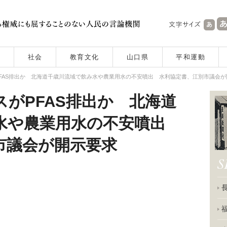
社会
教育文化
山口県
平和運動
FAS排出か 北海道千歳川流域で飲み水や農業用水の不安噴出 水利協定書、江別市議会が
がPFAS排出か 北海道
水や農業用水の不安噴出
市議会が開示要求