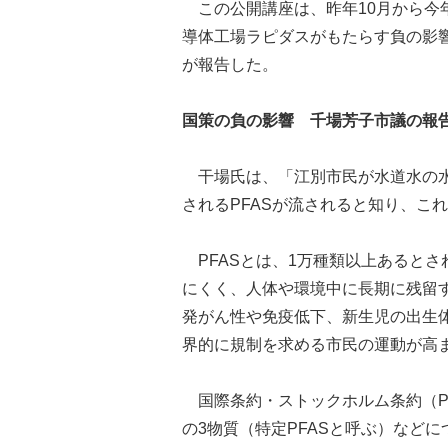
この公開講座は、昨年10月から今年
導体工場ラピダスがもたらす負の影
が報告した。
国策の負の影響 千場芳子市議の報
干場氏は、「江別市民が水道水の水
されるPFASが流されると知り、こ
PFASとは、1万種類以上あると
にくく、人体や環境中に長期に残留
発がん性や免疫低下、新生児の出生
界的に規制を求める市民の運動が高
国際条約・ストックホルム条約（POPs
の3物質（特定PFASと呼ぶ）など