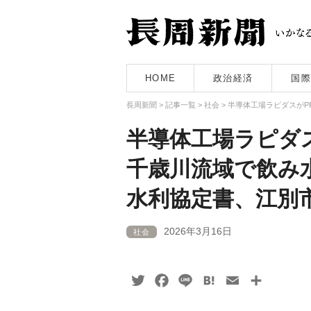
HOME
政治経済
国際
長周新聞
>
記事一覧
>
社会
>
半導体工場ラピダスがP
半導体工場ラピダス
千歳川流域で飲み
水利協定書、江別
2026年3月16日
社会
Twitter
Facebook
Line
Hatena
Email
共
有