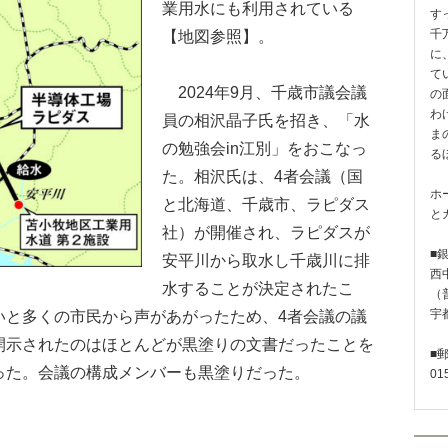
業用水にも利用されている
す
【地図参照】。
千
に
て
2024年9月、千歳市議会議
の
わ
員の相沢晶子氏を招き、「水
ま
の勉強会in江別」をおこなっ
る
た。相沢氏は、4者会議（国
ホ
と北海道、千歳市、ラピダス
と
社）が開催され、ラピダスが
■
安平川から取水し千歳川に排
西
水することが決定されたこ
（普
いと多くの市民から声があがったため、4者会議の議
宇
開示されたのはほとんどが黒塗りの文書だったことを
■
った。会議の構成メンバーも黒塗りだった。
01