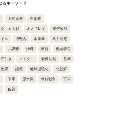
なるキーワード
震
上関原発
自衛隊
二次世界大戦
オスプレイ
安倍政府
サイル
辺野古
水産業
風力発電
光
共謀罪
沖縄
原発
梅光学院
東底引き
ノドグロ
安保法制
長崎
国政府
論壇
地球温暖化
北朝鮮
島
米軍
原水爆
朝鮮戦争
下関
法
佐賀