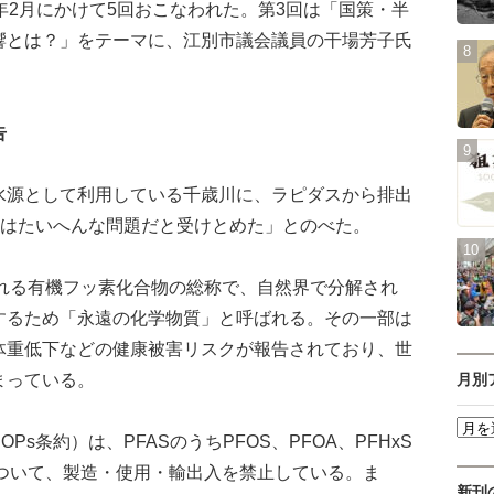
2月にかけて5回おこなわれた。第3回は「国策・半
響とは？」をテーマに、江別市議会議員の干場芳子氏
告
源として利用している千歳川に、ラピダスから排出
れはたいへんな問題だと受けとめた」とのべた。
される有機フッ素化合物の総称で、自然界で分解され
するため「永遠の化学物質」と呼ばれる。その一部は
体重低下などの健康被害リスクが報告されており、世
まっている。
月別
条約）は、PFASのうちPFOS、PFOA、PFHxS
について、製造・使用・輸出入を禁止している。ま
新刊