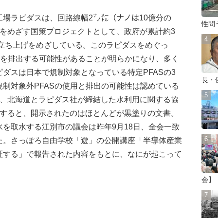
場ラピダスは、回路線幅2㌨㍍（ナノは10億分の
性問
化をめざす国策プロジェクトとして、政府が累計約3
ン立ち上げをめざしている。このラピダスをめぐっ
）を排出する可能性があることが明らかになり、多く
ダスは日本で規制対象となっている特定PFASの3
長・
制対象外PFASの使用と排出の可能性は認めている
が、北海道とラピダス社が締結した水利用に関する協
求すると、開示されたのはほとんどが黒塗りの文書。
を取水する江別市の議会は昨年9月18日、全会一致
た。さっぽろ自由学校「遊」の公開講座「半導体産業
証する」で報告された内容をもとに、なにが起こって
会】