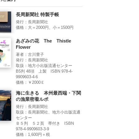
長周新聞社 特製手帳
発行：長周新聞社
価格：大＝2000円、小＝1500円
あざみの花 The Thistle
Flower
著者：古川豊子
発行：長周新聞社
取扱：地方小出版流通センター
B5判 48項 上製 ISBN 978-4-
9909603-4-6
価格：￥2000Ｅ
海に生きる 本州最西端・下関
の漁業密着ルポ
発行：長周新聞社
取扱：長周新聞社、地方小出版流通
センター
Ｂ５判 ５２頁 帯付き ISBN
978-4-9909603-3-9
価格：1,600円＋税