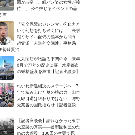
団が占拠し、紐パン姿の女性が接
待…」 公金投じるイベントの品
う声
「安全保障のジレンマ」抑止力と
いう幻想を打ち砕くには――長射
程ミサイル配備の熊本から問う
超党派「人道外交議連」事務局
伊勢崎賢治
大丸閉店が物語る下関の今 来年
8月で77年の歴史に幕 水産都市
の栄枯盛衰を象徴【記者座談会】
れいわ新選組次のステージへ 7
年で積み上げた草の根の力 山本
太郎引退は終わりではない 与野
党茶番の国政揺らせ【記者座談
【記者座談会】語れなかった東京
大空襲の真実――首都圏制圧のた
めの大虐殺 130回の空襲で死