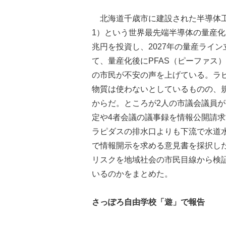
北海道千歳市に建設された半導体工
1）という世界最先端半導体の量産
兆円を投資し、2027年の量産ライ
て、量産化後にPFAS（ピーファス
の市民が不安の声を上げている。ラピ
物質は使わないとしているものの、規
からだ。ところが2人の市議会議員
定や4者会議の議事録を情報公開請
ラピダスの排水口よりも下流で水道水
で情報開示を求める意見書を採択し
リスクを地域社会の市民目線から検
いるのかをまとめた。
さっぽろ自由学校「遊」で報告