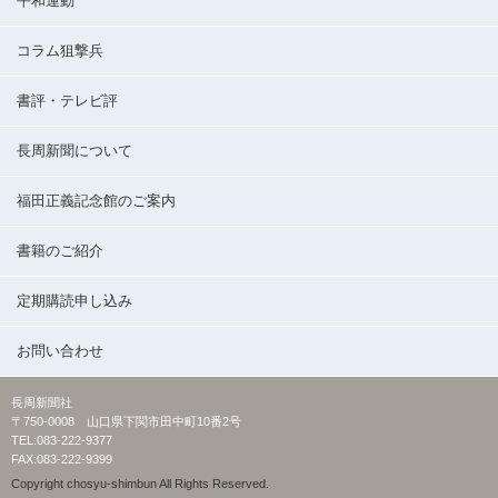
平和運動
コラム狙撃兵
書評・テレビ評
長周新聞について
福田正義記念館のご案内
書籍のご紹介
定期購読申し込み
お問い合わせ
長周新聞社
〒750-0008 山口県下関市田中町10番2号
TEL:083-222-9377
FAX:083-222-9399
Copyright chosyu-shimbun All Rights Reserved.