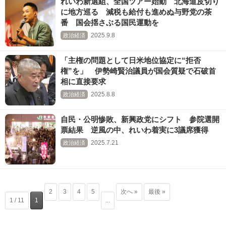
れいわ新選組、全国ツアー始動 北海道皮切り
に地方巡る 減税も給付も進めぬ与野党の茶
番 国会揺さぶる国民運動を
2025.9.8
政治経済
「主権の問題として日米地位協定に“拒否
権”を」 伊勢崎賢治議員が国会質疑で石破首
相に直接要求
2025.8.8
政治経済
自民・公明惨敗、新興政党にシフト 参院選開
票結果 逆風の中、れいわ着実に3議席獲得
2025.7.21
政治経済
2
3
4
5
次へ »
最後 »
1 / 11
1
...