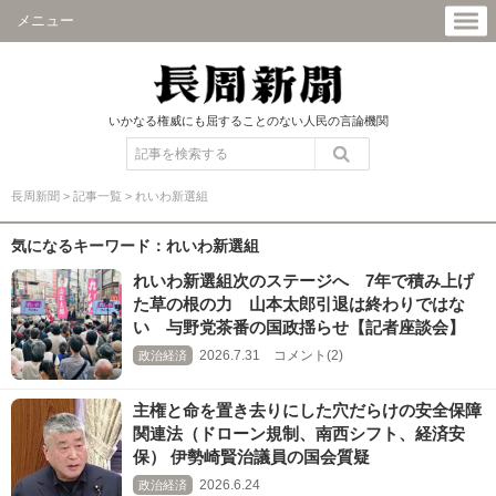
メニュー
いかなる権威にも屈することのない人民の言論機関
長周新聞
>
記事一覧
>
れいわ新選組
気になるキーワード：れいわ新選組
れいわ新選組次のステージへ 7年で積み上げ
た草の根の力 山本太郎引退は終わりではな
い 与野党茶番の国政揺らせ【記者座談会】
2026.7.31 コメント(2)
政治経済
主権と命を置き去りにした穴だらけの安全保障
関連法（ドローン規制、南西シフト、経済安
保） 伊勢崎賢治議員の国会質疑
2026.6.24
政治経済