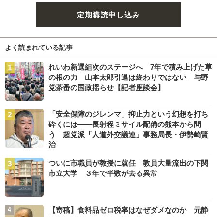
定期購読申し込み
よく読まれている記事
れいわ新選組次のステージへ 7年で積み上げた草
の根の力 山本太郎引退は終わりではない 与野
党茶番の国政揺らせ【記者座談会】
「安全保障のジレンマ」抑止力という幻想を打ち
砕くには――長射程ミサイル配備の熊本から問
う 超党派「人道外交議連」事務局長・伊勢崎賢
治
ついに市職員が教授に就任 教員大量流出の下関
市立大学 ３年で半数が去る異常
【寄稿】食料品ゼロ税率はなぜダメなのか 元静