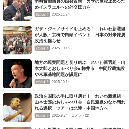
勢崎賢治議員の国会質問 ガザの虐殺止めるた
めイスラエルへの外交圧力を
2025.11.24
政治経済
ガザ・ジェノサイドを止めろ！ れいわ新選組
が大阪・京橋で街頭イベント 日本の対米隷属
政治を揺らせ
2025.10.16
政治経済
地方の現実問題と切り結ぶ れいわ新選組・山
本太郎とおしゃべり会in柳井市 中間貯蔵施設
や米軍基地問題が議題に
2025.10.14
政治経済
政治を国民の手に取り戻せ！ れいわ新選組・
山本太郎のおしゃべり会 自民衰退のなか問わ
れる選択 ツアーは北陸・中国地方へ
2025.9.24 コメント(2)
政治経済