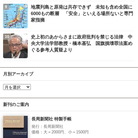
地震列島と原発は共存できず 未知も含め全国に
6000もの断層 「安全」といえる場所ないと専門
家指摘
史上初のあからさまに政府批判を禁じる法律 中
央大学法学部教授・橋本基弘 国旗損壊罪法案め
ぐる参考人質疑より
月別アーカイブ
新刊のご案内
長周新聞社 特製手帳
発行：長周新聞社
価格：大＝2000円、小＝1500円