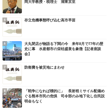
岡大学教授・税理士 湖東京至
存立危機事態呼び込む高市早苗
大丸閉店が物語る下関の今 来年8月で77年の歴
史に幕 水産都市の栄枯盛衰を象徴【記者座談
会】
防衛費を被災地にまわせ
「戦争になれば標的に」 長射程ミサイル配備め
ぐる熊本市民の危惧 司令部のみ地下化し住民説
明会もなく