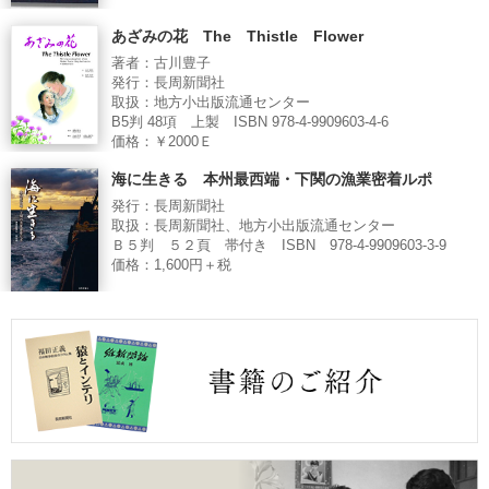
あざみの花 The Thistle Flower
著者：古川豊子
発行：長周新聞社
取扱：地方小出版流通センター
B5判 48項 上製 ISBN 978-4-9909603-4-6
価格：￥2000Ｅ
海に生きる 本州最西端・下関の漁業密着ルポ
発行：長周新聞社
取扱：長周新聞社、地方小出版流通センター
Ｂ５判 ５２頁 帯付き ISBN 978-4-9909603-3-9
価格：1,600円＋税