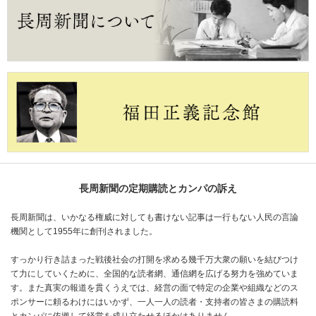
長周新聞の定期購読とカンパの訴え
長周新聞は、いかなる権威に対しても書けない記事は一行もない人民の言論
機関として1955年に創刊されました。
すっかり行き詰まった戦後社会の打開を求める幾千万大衆の願いを結びつけ
て力にしていくために、全国的な読者網、通信網を広げる努力を強めていま
す。また真実の報道を貫くうえでは、経営の面で特定の企業や組織などのス
ポンサーに頼るわけにはいかず、一人一人の読者・支持者の皆さまの購読料