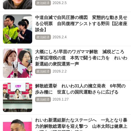
2026.2.5
政治経済
中道自滅で自民圧勝の構図 変態的な動き見せ
る公明票 自民復権アシストする野田【記者座
談会】
2026.2.4
政治経済
大概にしろ!早苗のワガママ解散 減税どころ
か軍拡増税の道 本気で闘う者に力を れいわ
新選組の衆院選第一声
2026.2.2
政治経済
解散総選挙 れいわ31人の擁立発表 6年間の
歩み糧に 世直しの国民運動さらに広げる
2026.1.27
政治経済
れいわ新選組新たなステージへ 一丸となり暴
力的解散総選挙を迎え撃つ 山本太郎は健康上