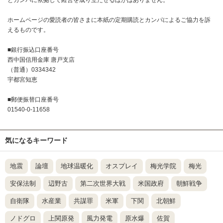
とカンパに依拠して経営を成り立たせるほかはありません。
ホームページの愛読者の皆さまに本紙の定期購読とカンパによるご協力を訴
えるものです。
■銀行振込口座番号
西中国信用金庫 唐戸支店
（普通）0334342
宇都宮知恵
■郵便振替口座番号
01540-0-11658
気になるキーワード
地震
論壇
地球温暖化
オスプレイ
梅光学院
梅光
安保法制
辺野古
第二次世界大戦
米国政府
朝鮮戦争
自衛隊
水産業
共謀罪
米軍
下関
北朝鮮
ノドグロ
上関原発
風力発電
原水爆
佐賀