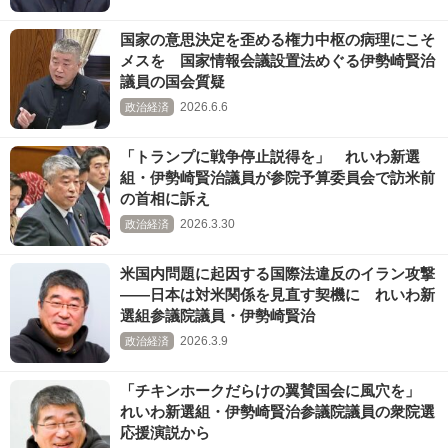
国家の意思決定を歪める権力中枢の病理にこそ
メスを 国家情報会議設置法めぐる伊勢崎賢治
議員の国会質疑
2026.6.6
政治経済
「トランプに戦争停止説得を」 れいわ新選
組・伊勢崎賢治議員が参院予算委員会で訪米前
の首相に訴え
2026.3.30
政治経済
米国内問題に起因する国際法違反のイラン攻撃
――日本は対米関係を見直す契機に れいわ新
選組参議院議員・伊勢崎賢治
2026.3.9
政治経済
「チキンホークだらけの翼賛国会に風穴を」
れいわ新選組・伊勢崎賢治参議院議員の衆院選
応援演説から