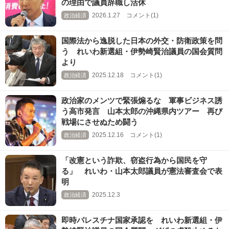
の理由で議員辞職し活休
2026.1.27 コメント(1)
政治経済
国際法から逸脱した日本の外交・防衛政策を問
う れいわ新選組・伊勢崎賢治議員の国会質問
より
2025.12.18 コメント(1)
政治経済
政治家のメンツで緊張煽るな 軍事ビジネス誘
う高市発言 山本太郎の沖縄県内ツアー 再び
戦場にさせぬため闘う
2025.12.16 コメント(1)
政治経済
「改憲という詐欺、窃盗行為から国民を守
る」 れいわ・山本太郎議員が憲法審査会で表
明
2025.12.3
政治経済
即時パレスチナ国家承認を れいわ新選組・伊