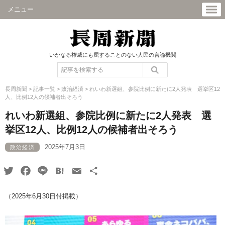
メニュー
いかなる権威にも屈することのない人民の言論機関
長周新聞
>
記事一覧
>
政治経済
>
れいわ新選組、参院比例に新たに2人発表 選挙区12
人、比例12人の候補者出そろう
れいわ新選組、参院比例に新たに2人発表 選
挙区12人、比例12人の候補者出そろう
2025年7月3日
政治経済
Twitter
Facebook
Line
Hatena
Email
共
有
（2025年6月30日付掲載）