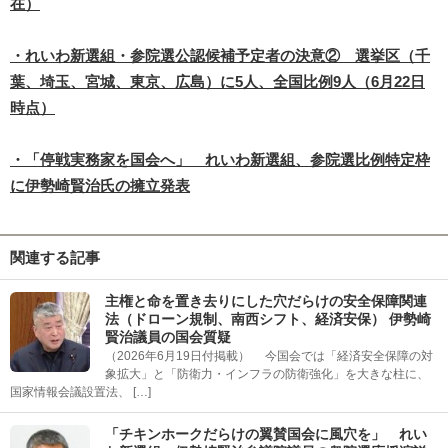
在）
・れいわ新選組・参院選公認候補予定者の決意② 選挙区（千
葉、埼玉、宮城、東京、広島）に5人、全国比例9人（6月22日
時点）
・「停戦実務家を国会へ」 れいわ新選組、参院選比例特定枠
に伊勢崎賢治氏の擁立発表
関連する記事
主権と命を置き去りにした穴だらけの安全保障関連
法（ドローン規制、南西シフト、経済安保） 伊勢崎
賢治議員の国会質疑
（2026年6月19日付掲載） 今国会では「経済安全保障の対
象拡大」と「防衛力・インフラの防衛強化」を大きな柱に、
国家情報会議設置法、 […]
「チキンホークだらけの翼賛国会に風穴を」 れい