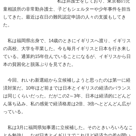
私は弁護士をしており、東京都の児
童相談所の非常勤弁護士、子どもシェルターや少年事件を担当
してきた。最近は在日の難民認定申請の人々の支援もしてき
た。
私は福岡県出身で、14歳のときにイギリスへ渡り、イギリス
の高校、大学を卒業した。今も毎月イギリスと日本を行き来し
ている。通算約15年住んでいることになるが、イギリスから日
本の貧困化と脱落ぶりを見てきた。
今回、れいわ新選組から立候補しようと思ったのは第一に経
済対策だ。10年ほど前までは日本とイギリスの経済のバランス
は同じくらいだった。だがこの2～3年、日本は経済的にどんど
ん落ち込み、私の感覚で経済格差は2倍、3倍へとどんどん広が
っている。
私は3月に福岡県知事選に立候補した。そのときいろいろなこ
とを勉強し、なぜ日本とイギリスでこれほど経済力の差が開い