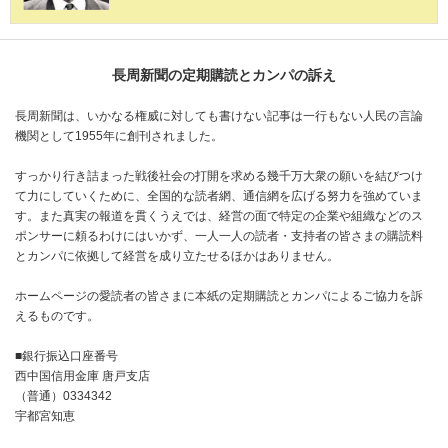
長周新聞の定期購読とカンパの訴え
長周新聞は、いかなる権威に対しても書けない記事は一行もない人民の言論
機関として1955年に創刊されました。
すっかり行き詰まった戦後社会の打開を求める幾千万大衆の願いを結びつけ
て力にしていくために、全国的な読者網、通信網を広げる努力を強めていま
す。また真実の報道を貫くうえでは、経営の面で特定の企業や組織などのス
ポンサーに頼るわけにはいかず、一人一人の読者・支持者の皆さまの購読料
とカンパに依拠して経営を成り立たせるほかはありません。
ホームページの愛読者の皆さまに本紙の定期購読とカンパによるご協力を訴
えるものです。
■銀行振込口座番号
西中国信用金庫 唐戸支店
（普通）0334342
宇都宮知恵