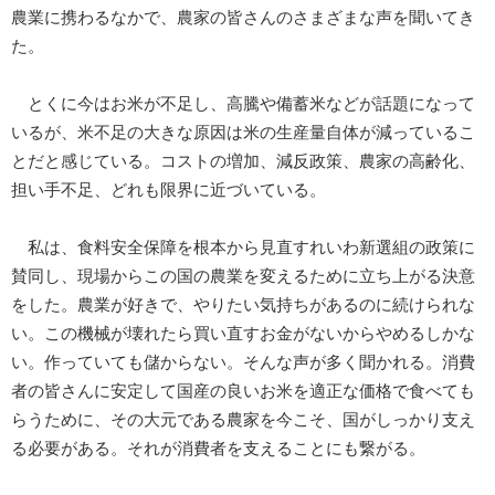
農業に携わるなかで、農家の皆さんのさまざまな声を聞いてき
た。
とくに今はお米が不足し、高騰や備蓄米などが話題になって
いるが、米不足の大きな原因は米の生産量自体が減っているこ
とだと感じている。コストの増加、減反政策、農家の高齢化、
担い手不足、どれも限界に近づいている。
私は、食料安全保障を根本から見直すれいわ新選組の政策に
賛同し、現場からこの国の農業を変えるために立ち上がる決意
をした。農業が好きで、やりたい気持ちがあるのに続けられな
い。この機械が壊れたら買い直すお金がないからやめるしかな
い。作っていても儲からない。そんな声が多く聞かれる。消費
者の皆さんに安定して国産の良いお米を適正な価格で食べても
らうために、その大元である農家を今こそ、国がしっかり支え
る必要がある。それが消費者を支えることにも繋がる。