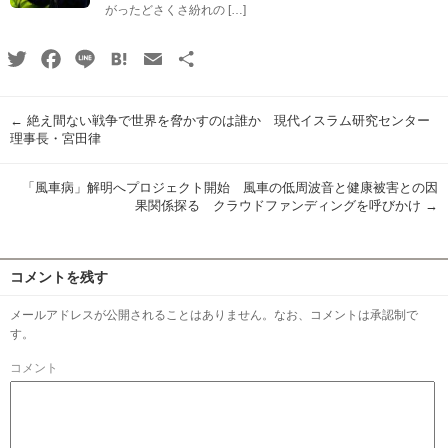
がったどさくさ紛れの […]
Twitter
Facebook
Line
Hatena
Email
共
有
←
絶え間ない戦争で世界を脅かすのは誰か 現代イスラム研究センター
理事長・宮田律
「風車病」解明へプロジェクト開始 風車の低周波音と健康被害との因
果関係探る クラウドファンディングを呼びかけ
→
コメントを残す
メールアドレスが公開されることはありません。なお、コメントは承認制で
す。
コメント