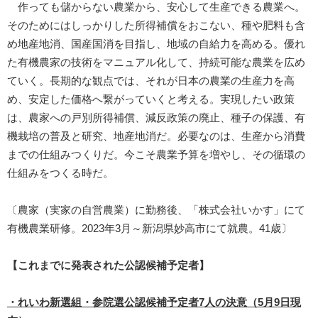
作っても儲からない農業から、安心して生産できる農業へ。
そのためにはしっかりした所得補償をおこない、種や肥料も含
め地産地消、国産国消を目指し、地域の自給力を高める。優れ
た有機農家の技術をマニュアル化して、持続可能な農業を広め
ていく。長期的な観点では、それが日本の農業の生産力を高
め、安定した価格へ繋がっていくと考える。実現したい政策
は、農家への戸別所得補償、減反政策の廃止、種子の保護、有
機栽培の普及と研究、地産地消だ。必要なのは、生産から消費
までの仕組みつくりだ。今こそ農業予算を増やし、その循環の
仕組みをつくる時だ。
〔農家（実家の自営農業）に勤務後、「株式会社いかす」にて
有機農業研修。2023年3月～新潟県妙高市にて就農。41歳〕
【これまでに発表された公認候補予定者】
・れいわ新選組・参院選公認候補予定者7人の決意（5月9日現