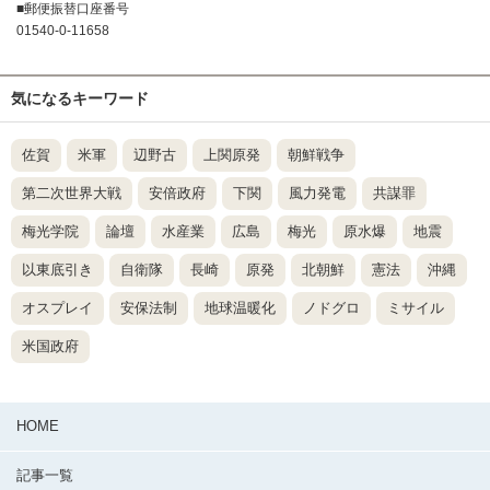
■郵便振替口座番号
01540-0-11658
気になるキーワード
佐賀
米軍
辺野古
上関原発
朝鮮戦争
第二次世界大戦
安倍政府
下関
風力発電
共謀罪
梅光学院
論壇
水産業
広島
梅光
原水爆
地震
以東底引き
自衛隊
長崎
原発
北朝鮮
憲法
沖縄
オスプレイ
安保法制
地球温暖化
ノドグロ
ミサイル
米国政府
HOME
記事一覧