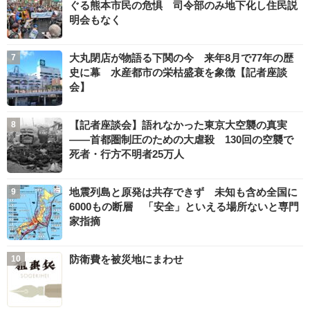
ぐる熊本市民の危惧 司令部のみ地下化し住民説
明会もなく
大丸閉店が物語る下関の今 来年8月で77年の歴
史に幕 水産都市の栄枯盛衰を象徴【記者座談
会】
【記者座談会】語れなかった東京大空襲の真実
――首都圏制圧のための大虐殺 130回の空襲で
死者・行方不明者25万人
地震列島と原発は共存できず 未知も含め全国に
6000もの断層 「安全」といえる場所ないと専門
家指摘
防衛費を被災地にまわせ