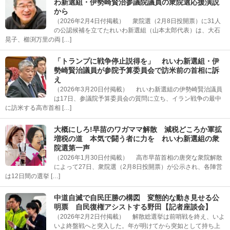
わ新選組・伊勢崎賢治参議院議員の衆院選応援演説
から
（2026年2月4日付掲載） 衆院選（2月8日投開票）に31人
の公認候補を立てたれいわ新選組（山本太郎代表）は、大石
晃子、櫛渕万里の両 […]
「トランプに戦争停止説得を」 れいわ新選組・伊
勢崎賢治議員が参院予算委員会で訪米前の首相に訴
え
（2026年3月20日付掲載） れいわ新選組の伊勢崎賢治議員
は17日、参議院予算委員会の質問に立ち、イラン戦争の最中
に訪米する高市首相 […]
大概にしろ!早苗のワガママ解散 減税どころか軍拡
増税の道 本気で闘う者に力を れいわ新選組の衆
院選第一声
（2026年1月30日付掲載） 高市早苗首相の唐突な衆院解散
によって27日、衆院選（2月8日投開票）が公示され、各陣営
は12日間の選挙 […]
中道自滅で自民圧勝の構図 変態的な動き見せる公
明票 自民復権アシストする野田【記者座談会】
（2026年2月2日付掲載） 解散総選挙は前哨戦を終え、いよ
いよ終盤戦へと突入した。年が明けてから突如として持ち上