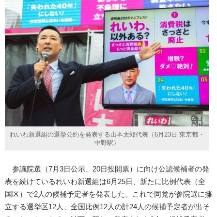
れいわ新選組の選挙公約を発表する山本太郎代表（6月23日 東京都・
中野駅）
参議院選（7月3日公示、20日投開票）に向け公認候補者の発
表を続けているれいわ新選組は6月25日、新たに比例代表（全
国区）で2人の候補予定者を発表した。これで同党が参院選に擁
立する選挙区12人、全国比例12人の計24人の候補予定者が出そ