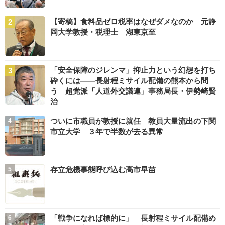
【寄稿】食料品ゼロ税率はなぜダメなのか 元静
岡大学教授・税理士 湖東京至
「安全保障のジレンマ」抑止力という幻想を打ち
砕くには――長射程ミサイル配備の熊本から問
う 超党派「人道外交議連」事務局長・伊勢崎賢
治
ついに市職員が教授に就任 教員大量流出の下関
市立大学 ３年で半数が去る異常
存立危機事態呼び込む高市早苗
「戦争になれば標的に」 長射程ミサイル配備め