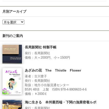
月別アーカイブ
新刊のご案内
長周新聞社 特製手帳
発行：長周新聞社
価格：大＝2000円、小＝1500円
あざみの花 The Thistle Flower
著者：古川豊子
発行：長周新聞社
取扱：地方小出版流通センター
B5判 48項 上製 ISBN 978-4-9909603-4-6
価格：￥2000Ｅ
海に生きる 本州最西端・下関の漁業密着ルポ
発行：長周新聞社