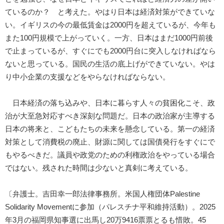
ているのか？ と考えた。やはり日本は経済対策ができていな
い。イギリスの今の最低賃金は2000円を超えているが、今年も
また100円規模で上がっていく。一方、日本はまだ1000円前後
で止まっているが、すぐにでも2000円台に突入しなければなら
ないと思っている。国民の生活の底上げができていない。やは
り中小企業の支援などをやらなければならない。
日本経済の落ち込みや、日本に暮らす人々の貧困化こそ、政
治が大至急対応すべき深刻な問題だ。日本の政治家が主導する
日本の将来と、こどもたちの未来を懸念している。第一の経済
対策として消費税の廃止、財源に関しては国債発行をすぐにで
もやるべきだ。議員や政党のための利権政治をやっている場合
ではない。残された時間は少ないと真剣に考えている。
〔弁護士。吉田幸一郎法律事務所。米国人権団体Palestine
Solidarity Movementに参加（パレスチナ平和維持活動）。2025
年3月の福岡県知事選に出馬し20万9416票票とるも惜敗。45