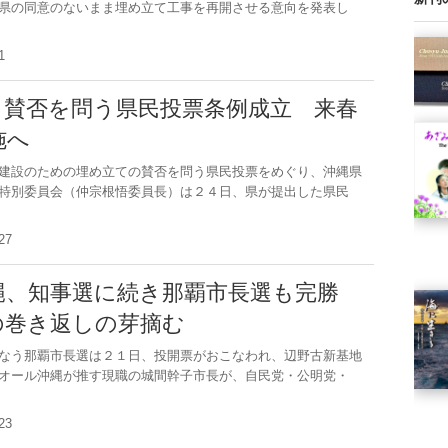
県の同意のないまま埋め立て工事を再開させる意向を発表し
1.1
」賛否を問う県民投票条例成立 来春
施へ
建設のための埋め立ての賛否を問う県民投票をめぐり、沖縄県
特別委員会（仲宗根悟委員長）は２４日、県が提出した県民
0.27
縄、知事選に続き那覇市長選も完勝
の巻き返しの芽摘む
なう那覇市長選は２１日、投開票がおこなわれ、辺野古新基地
オール沖縄が推す現職の城間幹子市長が、自民党・公明党・
0.23