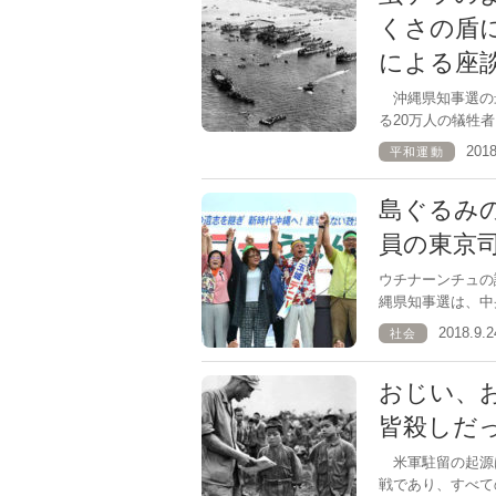
くさの盾
による座
沖縄県知事選の最
る20万人の犠牲
201
平和運動
島ぐるみ
員の東京
ウチナーンチュ
縄県知事選は、中
2018.9
社会
おじい、
皆殺しだ
米軍駐留の起源
戦であり、すべて