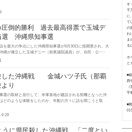
す
千
0.9
に
て
の圧倒的勝利 過去最高得票で玉城デ
の
わ
当選 沖縄県知事選
ま
る
を最大の争点にした沖縄県知事選が9月30日に投開票され、大
沖縄が擁立した玉城デニー（前衆議院議員）が、自民・公･･･
ホ
0.1
と
験した沖縄戦 金城ハツ子氏（那覇
■
西
験より
（普
宇
事選の取材と並行して、米軍基地が建設される契機となった沖
はどのような体験をしたのか、年配の方々に話を聞こうと取
■
01
8.9.29
ように県民殺した沖縄戦 「二度とい