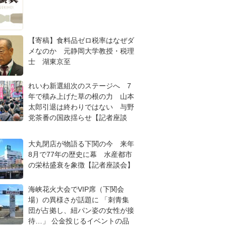
【寄稿】食料品ゼロ税率はなぜダ
メなのか 元静岡大学教授・税理
士 湖東京至
れいわ新選組次のステージへ 7
年で積み上げた草の根の力 山本
太郎引退は終わりではない 与野
党茶番の国政揺らせ【記者座談
大丸閉店が物語る下関の今 来年
8月で77年の歴史に幕 水産都市
の栄枯盛衰を象徴【記者座談会】
海峡花火大会でVIP席（下関会
場）の異様さが話題に 「刺青集
団が占拠し、紐パン姿の女性が接
待…」 公金投じるイベントの品