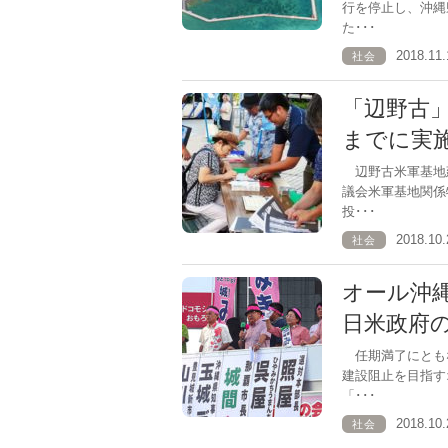
行を停止し、沖縄
た･･･
2018.1
社会
「辺野古
までに実
辺野古米軍基地
議会米軍基地関係
投･･･
2018.1
社会
オール沖
日米政府
任期満了にとも
建設阻止を目指す
「･･･
2018.1
社会