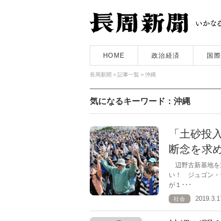
HOME
政治経済
国際
長周新聞
>
記事一覧
>
沖縄
気になるキーワード：沖縄
「土砂投
断念を求
辺野古新基地を
い！ ジュゴン・
が１･･･
2019.3
社会