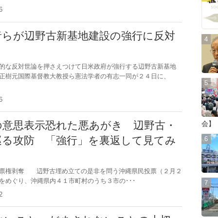
.26
者らが辺野古新基地建設の強行に反対
的な反対世論を押さえつけて日米政府が強行する辺野古新基地
正樹元国際基督教大教授ら憲法学者の有志一同が２４日に、
.26
の意思表示恐れた悪あがき 辺野古・
会】
巡る攻防 「強行」を裏返して見てみ
投票権剥奪 辺野古埋め立ての是非を問う沖縄県民投票（２月２
をめぐり、沖縄県内４１市町村のうち３市の･･･
.12