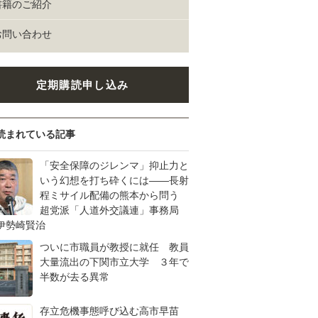
書籍のご紹介
お問い合わせ
定期購読申し込み
読まれている記事
「安全保障のジレンマ」抑止力と
いう幻想を打ち砕くには――長射
程ミサイル配備の熊本から問う
超党派「人道外交議連」事務局
伊勢崎賢治
ついに市職員が教授に就任 教員
大量流出の下関市立大学 ３年で
半数が去る異常
存立危機事態呼び込む高市早苗