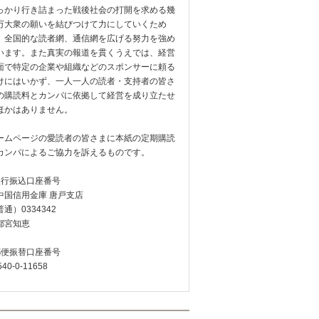
っかり行き詰まった戦後社会の打開を求める幾
万大衆の願いを結びつけて力にしていくため
、全国的な読者網、通信網を広げる努力を強め
います。また真実の報道を貫くうえでは、経営
面で特定の企業や組織などのスポンサーに頼る
けにはいかず、一人一人の読者・支持者の皆さ
の購読料とカンパに依拠して経営を成り立たせ
ほかはありません。
ームページの愛読者の皆さまに本紙の定期購読
カンパによるご協力を訴えるものです。
銀行振込口座番号
中国信用金庫 唐戸支店
通）0334342
都宮知恵
郵便振替口座番号
540-0-11658