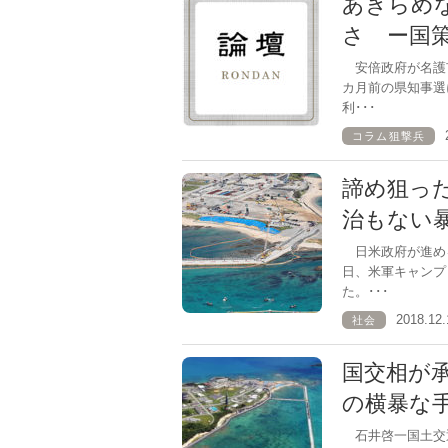
あきらめ
さ ー国
安倍政府が名護
カ月前の県知事選
利･･･
コラム狙撃兵
諦め狙っ
治もない
日米政府が進め
日、米軍キャンプ
た。･･･
2018.1
社会
国交相が
の横暴な
石井啓一国土交