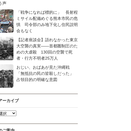
う声
「戦争になれば標的に」 長射程
ミサイル配備めぐる熊本市民の危
惧 司令部のみ地下化し住民説明
会もなく
【記者座談会】語れなかった東京
大空襲の真実――首都圏制圧のた
めの大虐殺 130回の空襲で死
者・行方不明者25万人
おじい、おばあが見た沖縄戦
「無抵抗の民の皆殺しだった」
占領目的の明確な意図
アーカイブ
のご案内