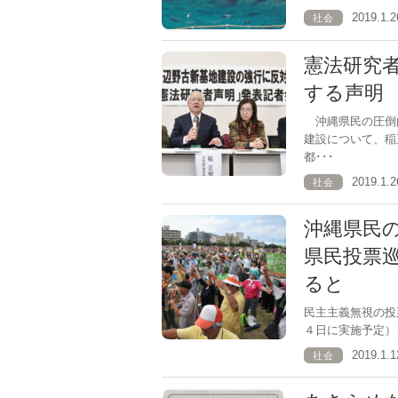
2019.1
社会
憲法研究
する声明
沖縄県民の圧倒
建設について、稲
都･･･
2019.1
社会
沖縄県民
県民投票
ると
民主主義無視の
４日に実施予定）
2019.1
社会