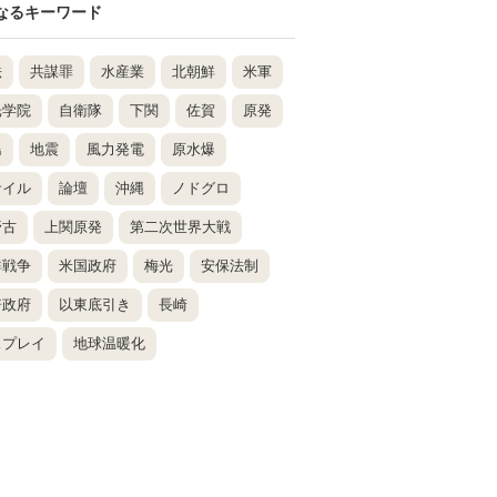
なるキーワード
法
共謀罪
水産業
北朝鮮
米軍
光学院
自衛隊
下関
佐賀
原発
島
地震
風力発電
原水爆
サイル
論壇
沖縄
ノドグロ
野古
上関原発
第二次世界大戦
鮮戦争
米国政府
梅光
安保法制
倍政府
以東底引き
長崎
スプレイ
地球温暖化