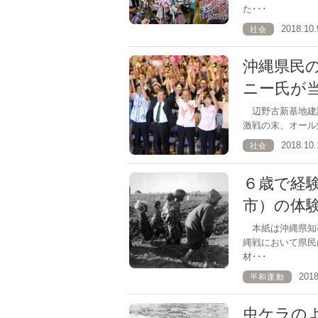
た･･･
2018.1
社会
沖縄県民
ニー氏が
辺野古新基地建設
激戦の末、オール
2018.1
社会
６歳で経
市）の体
本紙は沖縄県知
縄戦において県民
材･･･
201
平和運動
虫ケラの