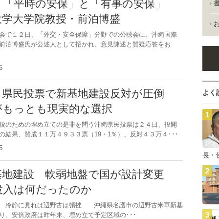
う「平時の安保」と「有事の安保」
大学大学院教授・前泊博盛
会で１２日、「外交・安全保障」分野での公聴会に、沖縄国際
前泊博盛氏が公述人として招かれ、意見陳述と質疑応答をお
.16
」県民投票で新基地建設反対が圧倒
よく
がもっとも現実的な選択
設のための埋め立ての是非を問う沖縄県民投票は２４日、投開
の結果、賛成１１万４９３３票（19・1％）、反対４３万４･･･
.25
長・
基地建設 軟弱地盤で国が設計変更
投入は何だったのか
に 冷静に見れば辺野古は頓挫 沖縄県名護市の辺野古米軍新基
り、安倍政府は昨年末、埋め立て予定区域の･･･