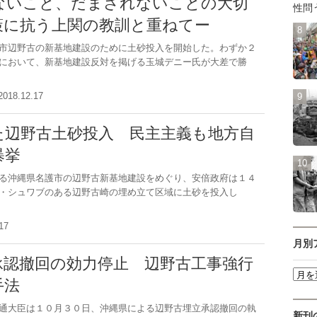
ないこと、だまされないことの大切
性問
策に抗う上関の教訓と重ねてー
市辺野古の新基地建設のために土砂投入を開始した。わずか２
において、新基地建設反対を掲げる玉城デニー氏が大差で勝
2018.12.17
た辺野古土砂投入 民主主義も地方自
暴挙
る沖縄県名護市の辺野古新基地建設をめぐり、安倍政府は１４
・シュワブのある辺野古崎の埋め立て区域に土砂を投入し
2.17
月別
承認撤回の効力停止 辺野古工事強行
手法
通大臣は１０月３０日、沖縄県による辺野古埋立承認撤回の執
新刊