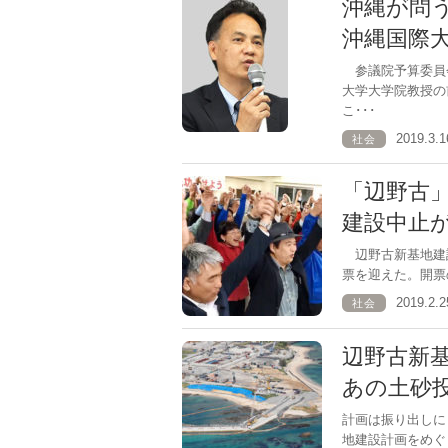
沖縄が問
沖縄国際
参議院予算委員
大学大学院教授の
こ･･･
2019.3
社会
「辺野古
建設中止
辺野古新基地建
票を迎えた。開票
2019.2
社会
辺野古新
あの土砂
計画は振り出し
地建設計画をめぐ