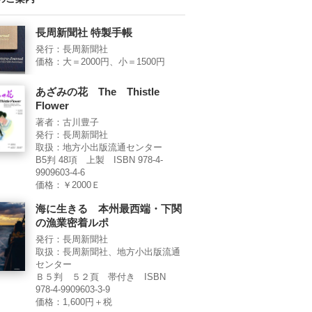
長周新聞社 特製手帳
発行：長周新聞社
価格：大＝2000円、小＝1500円
あざみの花 The Thistle
Flower
著者：古川豊子
発行：長周新聞社
取扱：地方小出版流通センター
B5判 48項 上製 ISBN 978-4-
9909603-4-6
価格：￥2000Ｅ
海に生きる 本州最西端・下関
の漁業密着ルポ
発行：長周新聞社
取扱：長周新聞社、地方小出版流通
センター
Ｂ５判 ５２頁 帯付き ISBN
978-4-9909603-3-9
価格：1,600円＋税