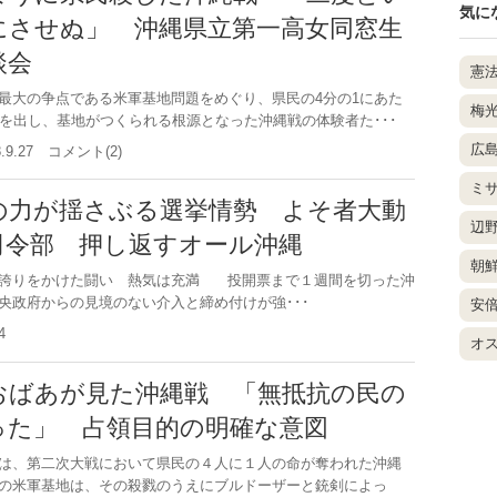
気に
にさせぬ」 沖縄県立第一高女同窓生
談会
憲
大の争点である米軍基地問題をめぐり、県民の4分の1にあた
梅
者を出し、基地がつくられる根源となった沖縄戦の体験者た･･･
広
8.9.27 コメント(2)
ミ
の力が揺さぶる選挙情勢 よそ者大動
辺
司令部 押し返すオール沖縄
朝
の誇りをかけた闘い 熱気は充満 投開票まで１週間を切った沖
央政府からの見境のない介入と締め付けが強･･･
安
.24
オ
おばあが見た沖縄戦 「無抵抗の民の
った」 占領目的の明確な意図
は、第二次大戦において県民の４人に１人の命が奪われた沖縄
の米軍基地は、その殺戮のうえにブルドーザーと銃剣によっ