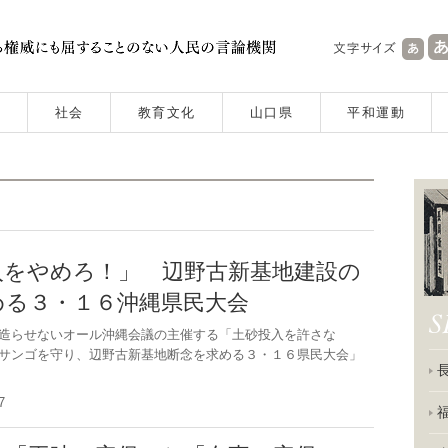
社会
教育文化
山口県
平和運動
入をやめろ！」 辺野古新基地建設の
める３・１６沖縄県民大会
造らせないオール沖縄会議の主催する「土砂投入を許さな
サンゴを守り、辺野古新基地断念を求める３・１６県民大会」
.17