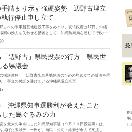
の手詰まり示す強硬姿勢 辺野古埋立
の執行停止申し立て
古への米軍新基地建設工事をめぐり、安倍政府は17日、沖縄
撤回の効力を失わせる措置として、沖縄防衛局を通じて行政･･･
0.20
る「辺野古」県民投票の行方 県民世
れる県議会
での採決濃厚 辺野古米軍基地建設のための埋め立ての賛否を問
り、審査の付託を受けている沖縄県議会米軍･･･
0.17
会 沖縄県知事選勝利が教えたこと
長
らした島ぐるみの力
事
設を最大の争点にした沖縄県知事選（９月３０日投開票）は、
刊
を掲げた玉城デニー氏が、自民・公明・維新が全力で支援し