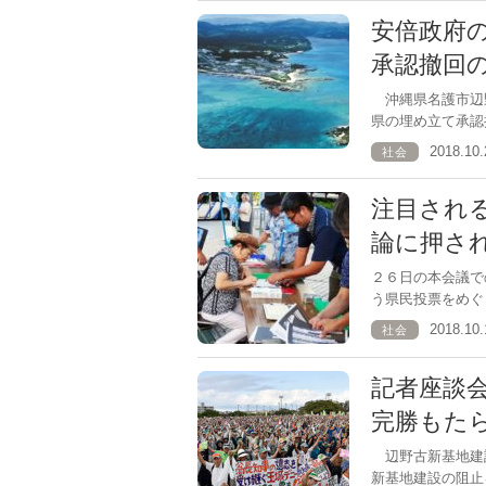
安倍政府
承認撤回
沖縄県名護市辺野
県の埋め立て承認
2018.1
社会
注目され
論に押さ
２６日の本会議
う県民投票をめぐ
2018.1
社会
記者座談
完勝もた
辺野古新基地建
新基地建設の阻止