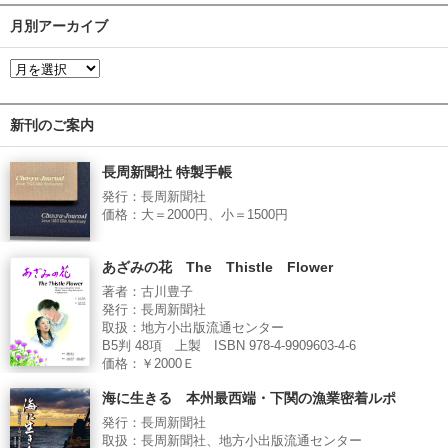
月別アーカイブ
新刊のご案内
長周新聞社 特製手帳
発行：長周新聞社
価格：大＝2000円、小＝1500円
あざみの花 The Thistle Flower
著者：古川豊子
発行：長周新聞社
取扱：地方小出版流通センター
B5判 48項 上製 ISBN 978-4-9909603-4-6
価格：￥2000Ｅ
海に生きる 本州最西端・下関の漁業密着ルポ
発行：長周新聞社
取扱：長周新聞社、地方小出版流通センター