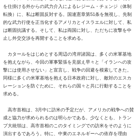
を仕掛ける外からの武力介入によるレジーム・チェンジ（体制
転換）に、私は断固反対する。国連憲章第51条を無視し、先制
的な武力行使を正当化するアメリカとイスラエルに対して、私
は断固抗議する。そして、私は両国に対し、ただちに攻撃を中
止し外交交渉を再開することを求める。
カタールをはじめとする周辺の湾岸諸国は、多くの米軍基地
を抱えながら、今回の軍事緊張を見据え早々と「イランへの攻
撃には使用させない」と宣言し、戦争の回避を模索してきた。
同様に多くの米軍基地を抱える日本政府に対し、敵対のエスカ
レーションを防ぐために、それらの国々と共に行動することを
求める。
高市首相は、3月中に訪米の予定だが、アメリカの戦争への賛
成と協力が求められるのは明らかである。少なくとも、トラン
プ大統領は、高市首相のこのタイミングでの訪米をそのように
演出するであろう。特に、中東のエネルギーへの依存を理由