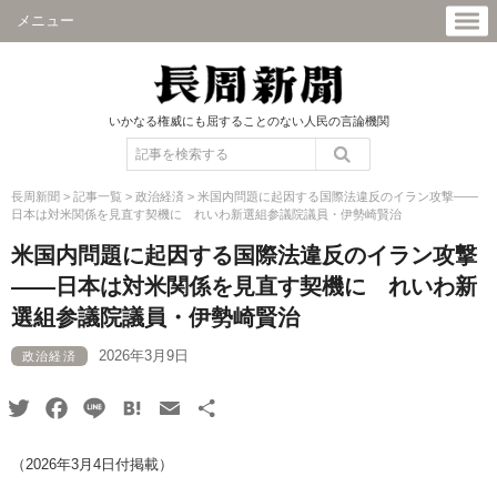
メニュー
いかなる権威にも屈することのない人民の言論機関
長周新聞
>
記事一覧
>
政治経済
>
米国内問題に起因する国際法違反のイラン攻撃――
日本は対米関係を見直す契機に れいわ新選組参議院議員・伊勢崎賢治
米国内問題に起因する国際法違反のイラン攻撃
――日本は対米関係を見直す契機に れいわ新
選組参議院議員・伊勢崎賢治
2026年3月9日
政治経済
Twitter
Facebook
Line
Hatena
Email
共
有
（2026年3月4日付掲載）