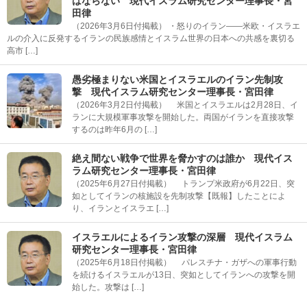
はならない 現代イスラム研究センター理事長・宮
田律
（2026年3月6日付掲載） ・怒りのイラン――米欧・イスラエ
ルの介入に反発するイランの民族感情とイスラム世界の日本への共感を裏切る
高市 […]
愚劣極まりない米国とイスラエルのイラン先制攻
撃 現代イスラム研究センター理事長・宮田律
（2026年3月2日付掲載） 米国とイスラエルは2月28日、イ
ランに大規模軍事攻撃を開始した。両国がイランを直接攻撃
するのは昨年6月の […]
絶え間ない戦争で世界を脅かすのは誰か 現代イス
ラム研究センター理事長・宮田律
（2025年6月27日付掲載） トランプ米政府が6月22日、突
如としてイランの核施設を先制攻撃【既報】したことによ
り、イランとイスラエ […]
イスラエルによるイラン攻撃の深層 現代イスラム
研究センター理事長・宮田律
（2025年6月18日付掲載） パレスチナ・ガザへの軍事行動
を続けるイスラエルが13日、突如としてイランへの攻撃を開
始した。攻撃は […]