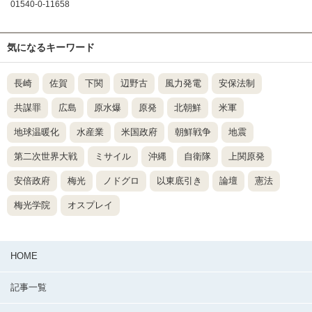
01540-0-11658
気になるキーワード
長崎
佐賀
下関
辺野古
風力発電
安保法制
共謀罪
広島
原水爆
原発
北朝鮮
米軍
地球温暖化
水産業
米国政府
朝鮮戦争
地震
第二次世界大戦
ミサイル
沖縄
自衛隊
上関原発
安倍政府
梅光
ノドグロ
以東底引き
論壇
憲法
梅光学院
オスプレイ
HOME
記事一覧