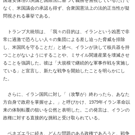
国連安保理の決議と国際法に基づく義務を無視しているだけで
なく、米国議会の承認も得ず、合衆国憲法上の法的正当性が疑
問視される暴挙である。
トランプ大統領は、「我々の目的は、イランという凶悪で非
常に過激で恐ろしい人々の集団による差し迫った脅威を排除
し、米国民を守ることだ」と述べ、イランが決して核兵器を持
つことがないようにすることや、ミサイル関連産業を壊滅させ
ることを強調した。彼は「大規模で継続的な軍事作戦を実施し
ている」と宣言し、新たな戦争を開始したことを明らかにし
た。
さらに、イラン国民に対し「（攻撃が）終わったら、あなた
方自身で政府を掌握せよ。」と呼びかけ、1979年イラン革命以
来の体制転覆の狙いを公然と表明した。この発言は、イランの
政権に対する直接的な挑戦と受け取られている。
ベネズエラに続き、どんな問題のある政権であろうと、戦争