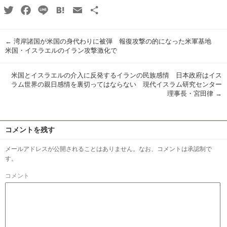
Twitter
Facebook
Line
Hatena
Email
共
有
←
湾岸諸国が米国の身代わりに被弾 報復攻撃の的になった米軍基地
米国・イスラエルのイラン攻撃激化で
米国とイスラエルの介入に反発するイランの民族感情 日本政府はイス
ラム世界の親日感情を裏切ってはならない 現代イスラム研究センター
理事長・宮田律
→
コメントを残す
メールアドレスが公開されることはありません。なお、コメントは承認制で
す。
コメント