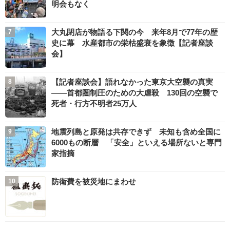
明会もなく
大丸閉店が物語る下関の今 来年8月で77年の歴
史に幕 水産都市の栄枯盛衰を象徴【記者座談
会】
【記者座談会】語れなかった東京大空襲の真実
――首都圏制圧のための大虐殺 130回の空襲で
死者・行方不明者25万人
地震列島と原発は共存できず 未知も含め全国に
6000もの断層 「安全」といえる場所ないと専門
家指摘
防衛費を被災地にまわせ