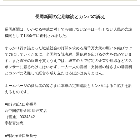
長周新聞の定期購読とカンパの訴え
長周新聞は、いかなる権威に対しても書けない記事は一行もない人民の言論
機関として1955年に創刊されました。
すっかり行き詰まった戦後社会の打開を求める幾千万大衆の願いを結びつけ
て力にしていくために、全国的な読者網、通信網を広げる努力を強めていま
す。また真実の報道を貫くうえでは、経営の面で特定の企業や組織などのス
ポンサーに頼るわけにはいかず、一人一人の読者・支持者の皆さまの購読料
とカンパに依拠して経営を成り立たせるほかはありません。
ホームページの愛読者の皆さまに本紙の定期購読とカンパによるご協力を訴
えるものです。
■銀行振込口座番号
西中国信用金庫 唐戸支店
（普通）0334342
宇都宮知恵
■郵便振替口座番号