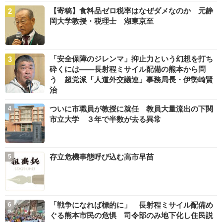
【寄稿】食料品ゼロ税率はなぜダメなのか 元静
岡大学教授・税理士 湖東京至
「安全保障のジレンマ」抑止力という幻想を打ち
砕くには――長射程ミサイル配備の熊本から問
う 超党派「人道外交議連」事務局長・伊勢崎賢
治
ついに市職員が教授に就任 教員大量流出の下関
市立大学 ３年で半数が去る異常
存立危機事態呼び込む高市早苗
「戦争になれば標的に」 長射程ミサイル配備め
ぐる熊本市民の危惧 司令部のみ地下化し住民説