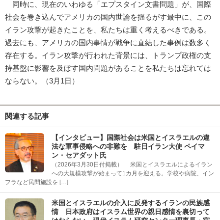
同時に、現在のいわゆる「エプスタイン文書問題」が、国際
社会を巻き込んでアメリカの国内世論を揺るがす最中に、この
イラン攻撃が起きたことを、私たちは重く考えるべきである。
過去にも、アメリカの国内事情が戦争に直結した事例は数多く
存在する。イラン攻撃が行われた背景には、トランプ政権の支
持基盤に影響を及ぼす国内問題があることを私たちは忘れては
ならない。（3月1日）
関連する記事
【インタビュー】国際社会は米国とイスラエルの違
法な軍事侵略への非難を 駐日イラン大使 ペイマ
ン・セアダット氏
（2026年3月30日付掲載） 米国とイスラエルによるイラン
への大規模攻撃が始まって1カ月を迎える。学校や病院、イン
フラなど民間施設を […]
米国とイスラエルの介入に反発するイランの民族感
情 日本政府はイスラム世界の親日感情を裏切って