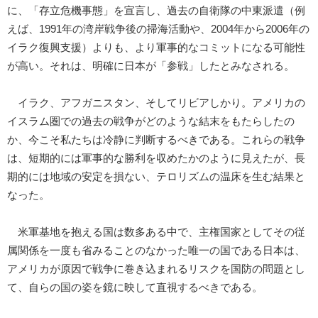
に、「存立危機事態」を宣言し、過去の自衛隊の中東派遣（例
えば、1991年の湾岸戦争後の掃海活動や、2004年から2006年の
イラク復興支援）よりも、より軍事的なコミットになる可能性
が高い。それは、明確に日本が「参戦」したとみなされる。
イラク、アフガニスタン、そしてリビアしかり。アメリカの
イスラム圏での過去の戦争がどのような結末をもたらしたの
か、今こそ私たちは冷静に判断するべきである。これらの戦争
は、短期的には軍事的な勝利を収めたかのように見えたが、長
期的には地域の安定を損ない、テロリズムの温床を生む結果と
なった。
米軍基地を抱える国は数多ある中で、主権国家としてその従
属関係を一度も省みることのなかった唯一の国である日本は、
アメリカが原因で戦争に巻き込まれるリスクを国防の問題とし
て、自らの国の姿を鏡に映して直視するべきである。