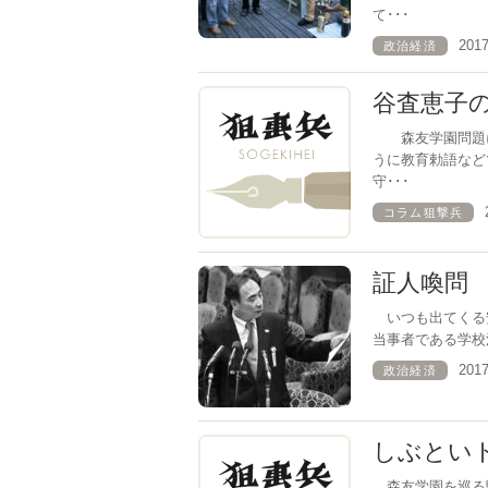
て･･･
201
政治経済
谷査恵子
森友学園問題に
うに教育勅語など
守･･･
コラム狙撃兵
証人喚問
いつも出てくる
当事者である学校
201
政治経済
しぶとい
森友学園を巡る