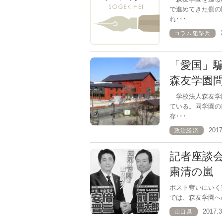
で進めてきた側の
れ･･･
コラム狙撃兵
「愛国」
森友学園
学校法人森友学
ている。同学園の
存･･･
201
政治経済
記者座談
粛清の嵐
ポスト奪いにい
では、森友学園へ
2017.
山口県