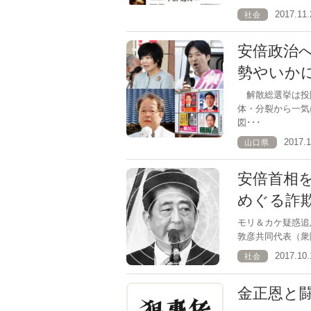
2017.1
社会
安倍政治
勢やいか
解散総選挙は投
体・分裂から一気
図･･･
2017.
山口県
安倍首相
めぐる詐
モリ＆カケ疑惑
敦彦共同代表（衆
2017.1
社会
金正恩と