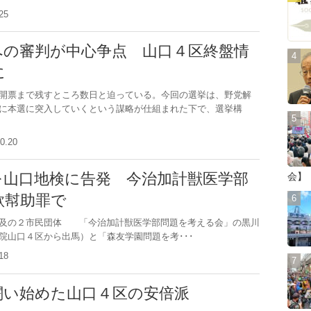
1.25
への審判が中心争点 山口４区終盤情
に
開票まで残すところ数日と迫っている。今回の選挙は、野党解
に本選に突入していくという謀略が仕組まれた下で、選挙構
10.20
を山口地検に告発 今治加計獣医学部
会】
欺幇助罪で
追及の２市民団体 「今治加計獣医学部問題を考える会」の黒川
院山口４区から出馬）と「森友学園問題を考･･･
0.18
闘い始めた山口４区の安倍派