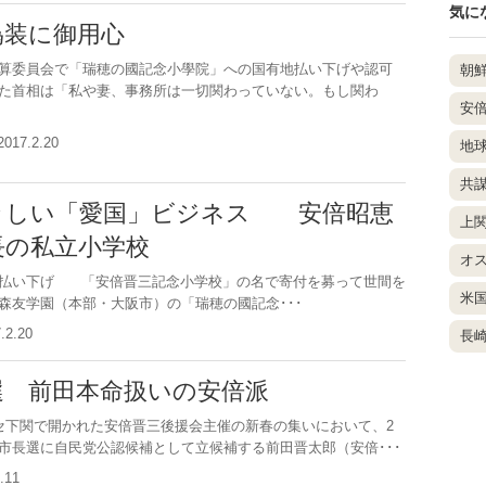
気に
偽装に御用心
算委員会で「瑞穂の國記念小學院」への国有地払い下げや認可
朝
た首相は「私や妻、事務所は一切関わっていない。もし関わ
安
2017.2.20
地
共
々しい「愛国」ビジネス 安倍昭恵
上
長の私立小学校
オ
地払い下げ 「安倍晋三記念小学校」の名で寄付を募って世間を
米
森友学園（本部・大阪市）の「瑞穂の國記念･･･
7.2.20
長
選 前田本命扱いの安倍派
下関で開かれた安倍晋三後援会主催の新春の集いにおいて、2
市長選に自民党公認候補として立候補する前田晋太郎（安倍･･･
1.11