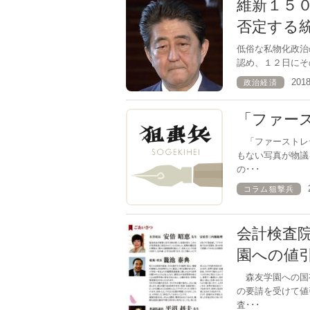
維新１５
否定する
低俗な私物化政
認め、１２日にそ
201
政治経済
「ファー
「ファーストレ
もない写真が物議
の･･･
コラム狙撃兵
会計検査
園への値
森友学園への国
の要請を受けて値
査･･･