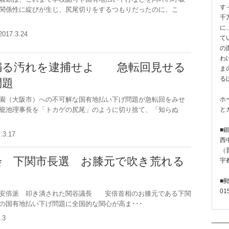
す
関係性に綻びが生じ、尻尾切りをするつもりだったのに、こ
千
に
2017.3.24
て
の
わ
騙る汚れを逮捕せよ 急転回見せる
ま
る
問題
ホ
園（大阪市）への不可解な国有地払い下げ問題が急転回をみせ
と
籠池理事長を「トカゲの尻尾」のように切り捨て、「知らぬ
■
7.3.17
西
（普
会 下関市長選 お膝元で吹き荒れる
宇
■
01
く安倍派 叩き潰された関谷議長 安倍首相のお膝元である下関
の国有地払い下げ問題に全国的な関心が高ま･･･
3.3