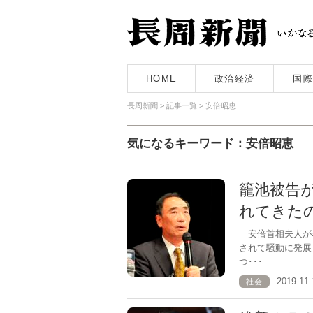
HOME
政治経済
国際
長周新聞
>
記事一覧
>
安倍昭恵
気になるキーワード：安倍昭恵
籠池被告
れてきた
安倍首相夫人が
されて騒動に発展
つ･･･
2019.1
社会