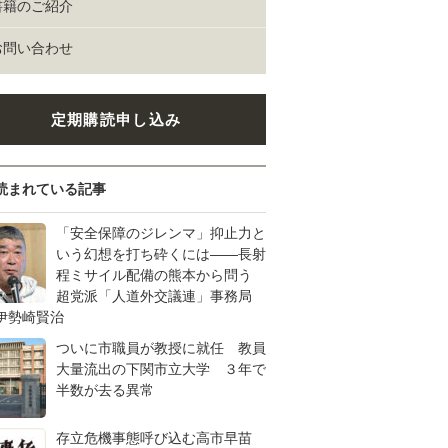
書籍のご紹介
お問い合わせ
定期購読申し込み
読まれている記事
「安全保障のジレンマ」抑止力と
いう幻想を打ち砕くには――長射
程ミサイル配備の熊本から問う
超党派「人道外交議連」事務局
伊勢崎賢治
ついに市職員が教授に就任 教員
大量流出の下関市立大学 ３年で
半数が去る異常
存立危機事態呼び込む高市早苗