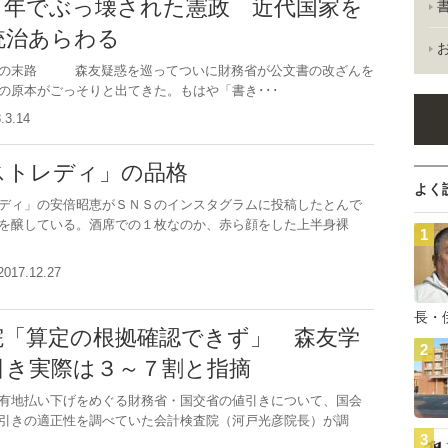
０年でぶっ壊された憲政 近代国家を
統治あらわる
治の末路 森友疑惑を巡ってついに財務省が公文書の改ざんを
の原本がごっそりと出てきた。もはや「書き･･･
8.3.14
ストレディ」の品格
よく
ディ」の安倍昭恵がＳＮＳのインスタグラムに投稿したとんで
を醸している。酒席での１枚なのか、赤ら顔をした上半身裸
2017.12.27
長・
院「算定の根拠確認できず」 森友学
引き実際は３～７割と指摘
有地払い下げをめぐる財務省・国交省の値引きについて、国会
引きの適正性を調べていた会計検査院（河戸光彦院長）が調