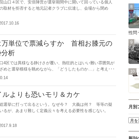
院山口４区で、安倍陣営が選挙期間中に開いて回っている個人
の取材を拒否すると地元記者クラブに伝達し、会場から閉め
2017.10.16
性問
は万単位で票減らすか 首相お膝元の
勢分析
4区では異様なる静けさが覆い、熱狂的とはいい難い雰囲気が
ざめと選挙模様を眺めながら、「どうしたものか…」と考え･･･
10.14
イルよりも恐いモリ＆カケ
総選挙に打って出るという。なぜ今？ 大義は何？ 等等の疑
月別
いるが、あまり難しく定義云々を考える必要性を感じない。
2017.9.18
新刊