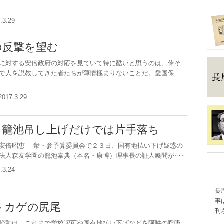
7.3.29
の反撃を望む
対する安倍政府の対応を見ていて特に酷いと思うのは、偉そ
で人を説教してきた者たちが薄情極まりないことだ。愛国保
2017.3.29
 籠池吊し上げだけでは片手落ち
安倍昭恵 衆・参予算委員会で２３日、国有地払い下げ疑惑の
法人森友学園の籠池泰典（本名・康博）理事長の証人喚問が･･･
7.3.24
長
事
トカゲの尻尾
刊
騒動は、これまで学校認可や国有地払い下げなどを阿吽の呼吸