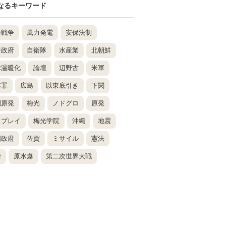
なるキーワード
鮮戦争
風力発電
安保法制
倍政府
自衛隊
水産業
北朝鮮
球温暖化
論壇
辺野古
米軍
謀罪
広島
以東底引き
下関
関原発
梅光
ノドグロ
原発
スプレイ
梅光学院
沖縄
地震
国政府
佐賀
ミサイル
憲法
崎
原水爆
第二次世界大戦