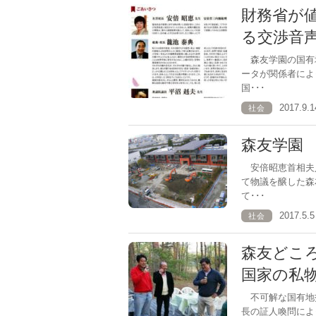
財務省が
る交渉音
森友学園の国有
ータが関係者によ
国･･･
2017.9
社会
森友学園
安倍昭恵首相夫
て物議を醸した森
て･･･
2017.5
社会
森友どこ
国家の私
不可解な国有地
長の証人喚問によ