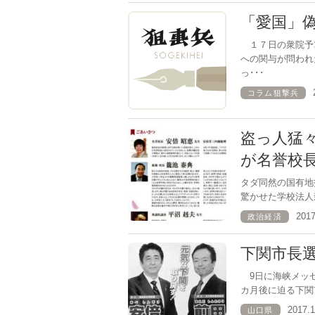
「愛国」
１７日の衆院予
への関与が問われ
っ･･･
コラム狙撃兵
盗っ人猛
が名誉校
タダ同然の国有
驚かせた学校法人
201
政治経済
下関市長
9日に海峡メッセ
カ月後に迫る下関
2017.
山口県