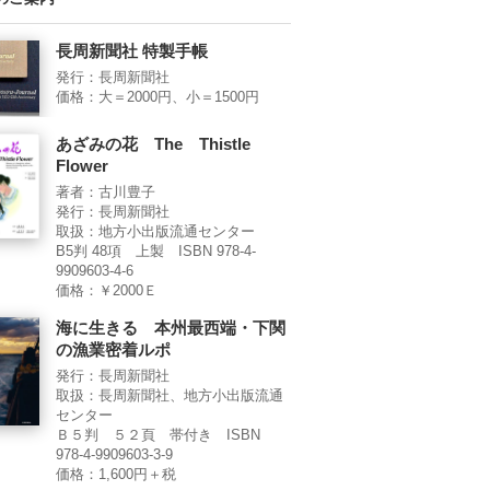
長周新聞社 特製手帳
発行：長周新聞社
価格：大＝2000円、小＝1500円
あざみの花 The Thistle
Flower
著者：古川豊子
発行：長周新聞社
取扱：地方小出版流通センター
B5判 48項 上製 ISBN 978-4-
9909603-4-6
価格：￥2000Ｅ
海に生きる 本州最西端・下関
の漁業密着ルポ
発行：長周新聞社
取扱：長周新聞社、地方小出版流通
センター
Ｂ５判 ５２頁 帯付き ISBN
978-4-9909603-3-9
価格：1,600円＋税