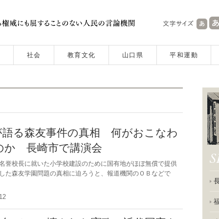
社会
教育文化
山口県
平和運動
が語る森友事件の真相 何がおこなわ
のか 長崎市で講演会
名誉校長に就いた小学校建設のために国有地がほぼ無償で提供
した森友学園問題の真相に迫ろうと、報道機関のＯＢなどで
1.12