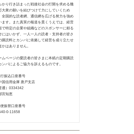
っかり行き詰まった戦後社会の打開を求める幾
万大衆の願いを結びつけて力にしていくため
、全国的な読者網、通信網を広げる努力を強め
います。また真実の報道を貫くうえでは、経営
面で特定の企業や組織などのスポンサーに頼る
けにはいかず、一人一人の読者・支持者の皆さ
の購読料とカンパに依拠して経営を成り立たせ
ほかはありません。
ームページの愛読者の皆さまに本紙の定期購読
カンパによるご協力を訴えるものです。
銀行振込口座番号
中国信用金庫 唐戸支店
通）0334342
都宮知恵
郵便振替口座番号
540-0-11658