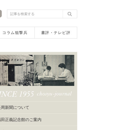
コラム狙撃兵
書評・テレビ評
長周新聞について
福田正義記念館のご案内