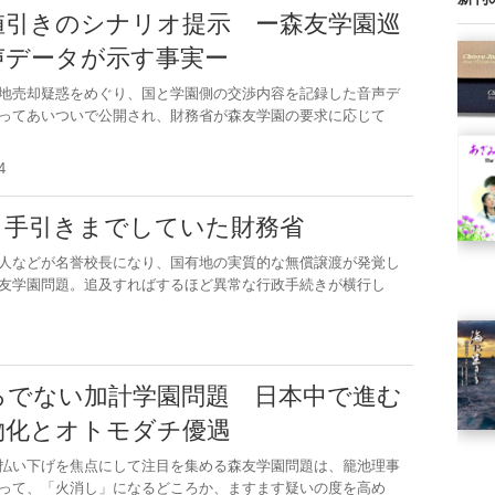
値引きのシナリオ提示 ー森友学園巡
声データが示す事実ー
地売却疑惑をめぐり、国と学園側の交渉内容を記録した音声デ
ってあいついで公開され、財務省が森友学園の要求に応じて
.14
 手引きまでしていた財務省
人などが名誉校長になり、国有地の実質的な無償譲渡が発覚し
友学園問題。追及すればするほど異常な行政手続きが横行し
.5
ろでない加計学園問題 日本中で進む
物化とオトモダチ優遇
払い下げを焦点にして注目を集める森友学園問題は、籠池理事
って、「火消し」になるどころか、ますます疑いの度を高め