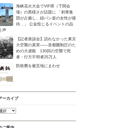
海峡花火大会でVIP席（下関会
場）の異様さが話題に 「刺青集
団が占拠し、紐パン姿の女性が接
待…」 公金投じるイベントの品
う声
【記者座談会】語れなかった東京
大空襲の真実――首都圏制圧のた
めの大虐殺 130回の空襲で死
者・行方不明者25万人
防衛費を被災地にまわせ
アーカイブ
のご案内