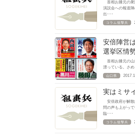
首相お膝元の衆
演説会への報道陣
出･･･
コラム狙撃兵
安倍陣営
選挙区情
首相お膝元の山口
漂っている。さめ
2017.
山口県
実はミサ
安倍政府が解散
問の声も上がって
臨･･･
コラム狙撃兵