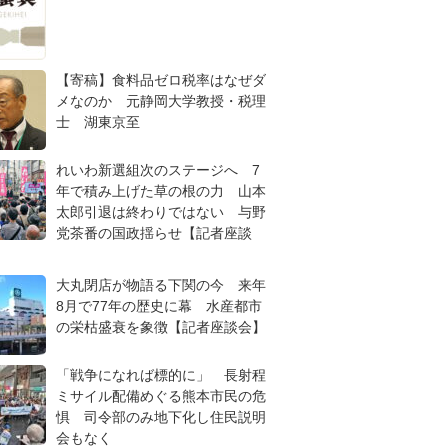
【寄稿】食料品ゼロ税率はなぜダ
メなのか 元静岡大学教授・税理
士 湖東京至
れいわ新選組次のステージへ 7
年で積み上げた草の根の力 山本
太郎引退は終わりではない 与野
党茶番の国政揺らせ【記者座談
大丸閉店が物語る下関の今 来年
8月で77年の歴史に幕 水産都市
の栄枯盛衰を象徴【記者座談会】
「戦争になれば標的に」 長射程
ミサイル配備めぐる熊本市民の危
惧 司令部のみ地下化し住民説明
会もなく