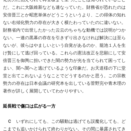
だ。これに大阪維新なども連なっていた。財務省が恐れたのは
安倍晋三とか昭恵単体がどうこうというより、この得体の知れ
ない右傾化勢力の存在が大きく横たわっていたのに違いない。
財務省内で出世したかった云云のちゃちな動機では説明がつか
ない。一連の黒幕の存在を引きずり出さなければ解決には至ら
ないが、彼らはやましいという自覚があるのか、籠池１人を生
け贄にして逃げ回っている。これらの憲法改正を悲願にして安
倍晋三を御輿に担いできた闇の勢力が光を当てられて困ってし
まい、闇へ闇へと逃げているような印象だ。お天道様の下に堂
堂と出てこれないようなことでどうするのかと思う。この宗教
勢力の存在は日本会議の研究本を出している菅野完や青木理の
著作が詳しく展開していてわかりやすい。
延長戦で傷口は広がる一方
Ｃ
いずれにしても、この騒動は逃げても誤魔化しても、ど
こまでも追いかけられて終わりがない。その間に暴露されてき