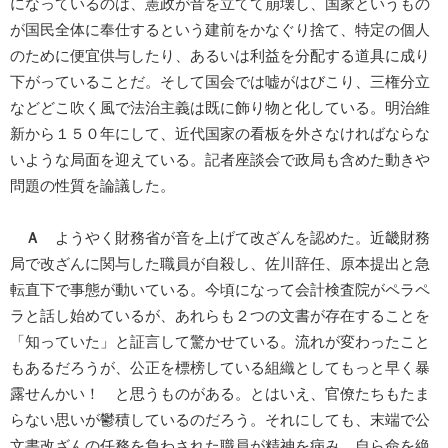
になっているのは、憲政が音を立てて崩壊し、国家というもの
が国民全体に奉仕するという建前をかなぐり捨て、特定の個人
のために便宜供与したり、あるいは利益を分配する道具に成り
下がっていることだ。そして国会では嘘がはびこり、三権分立
などどこ吹く風で法治主義は既に飾り物と化している。明治維
新から１５０年にして、近代国家の看板を外さなければならな
いような局面を迎えている。記者座談会で政局も含めた動きや
問題の性質を論議した。
Ａ
ようやく財務省が音を上げて改ざんを認めた。近畿財務
局で改ざんに関与した職員が自殺し、佐川辞任、原本提出と急
転直下で事態が動いている。今頃になって会計検査院がペラペ
ラと話し始めているが、あれらも２つの文書が存在することを
「知っていた」と証言して驚かせている。流れが変わったこと
もあるだろうが、公正を標榜している組織としてもっと早く暴
露せんかい！ と思うものがある。とはいえ、官僚たちもたま
らない思いが鬱積しているのだろう。それにしても、末端で公
文書改ざんの任務を負わされた職員が精神を病み、自ら命を絶