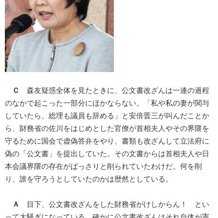
Ｃ
森友疑惑全体を見たときに、公文書改ざんは一連の過程
のなかで起こった一部分にほかならない。「私や私の妻が関与
していたら、総理も議員も辞める」と安倍晋三が叫んだことか
ら、財務省の佐川をはじめとした官僚が首相夫人やその界隈を
守るために国会で虚偽答弁をやり、書類も改ざんして立法府に
偽の「公文書」を提出していた。その文書からは首相夫人や日
本会議界隈の存在がばっさりと削られていたわけだ。何を削
り、誰を守ろうとしていたのかは歴然としている。
Ａ
目下、公文書改ざんをした財務省がけしからん！ とい
って大騒ぎになっている。確かに公文書改ざんはそれ自体が憲