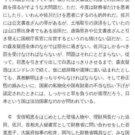
政を揺るがすような大問題だ。ただ、今度は財務省だけを悪者
にしたり、いわんや佐川だけを悪者にするのも的外れだ。佐川
には公文書改ざんの罪があるが、土地取引の決済をしていたの
は山口県出身者でもある迫田だ。虚偽答弁や公文書改ざんと引
き替えに国税庁長官に出世するというのも情けない話だが、こ
の森友疑惑全体のなかでは部分に過ぎない。佐川はしかるべき
罰を受けなければならないが、問題はそれにとどまらない。従
って、巨悪を引きずり出して白黒はっきりさせるまで、森友疑
惑はエンドレスで続く。仮に総辞職や退陣に追い込まれたとし
ても、真相解明はきっちりやらなければならない。そして朴正
煕の娘みたいに、国家の私物化や国有財産の不当な払い下げが
認定されたときには、しっかりと罪を負うのが道理だろう。日
本という国は法治国家なのかが問われている。
Ｃ
安倍昭恵をはじめとした登場人物や、理財局長だった迫
田、佐川、首相夫人秘書官として財務省に問い合わせをした谷
査恵子、大阪府知事の松井、関与した財務省職員など、みな国