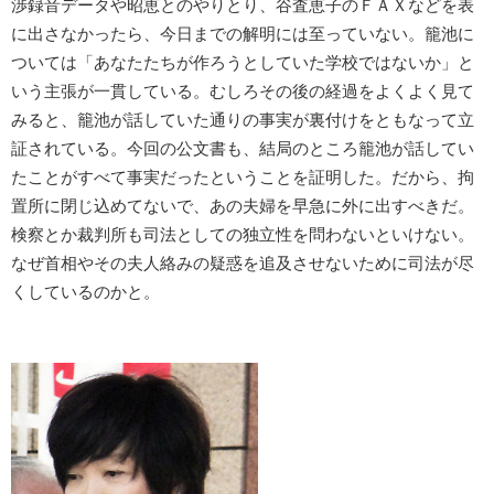
渉録音データや昭恵とのやりとり、谷査恵子のＦＡＸなどを表
に出さなかったら、今日までの解明には至っていない。籠池に
ついては「あなたたちが作ろうとしていた学校ではないか」と
いう主張が一貫している。むしろその後の経過をよくよく見て
みると、籠池が話していた通りの事実が裏付けをともなって立
証されている。今回の公文書も、結局のところ籠池が話してい
たことがすべて事実だったということを証明した。だから、拘
置所に閉じ込めてないで、あの夫婦を早急に外に出すべきだ。
検察とか裁判所も司法としての独立性を問わないといけない。
なぜ首相やその夫人絡みの疑惑を追及させないために司法が尽
くしているのかと。