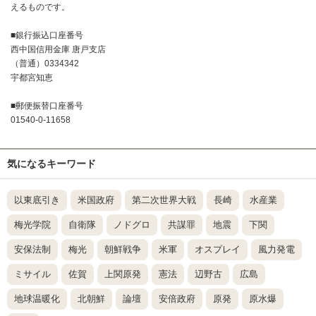
えるものです。
■銀行振込口座番号
西中国信用金庫 唐戸支店
（普通）0334342
宇都宮知恵
■郵便振替口座番号
01540-0-11658
気になるキーワード
以東底引き
米国政府
第二次世界大戦
長崎
水産業
梅光学院
自衛隊
ノドグロ
共謀罪
地震
下関
安保法制
梅光
朝鮮戦争
米軍
オスプレイ
風力発電
ミサイル
佐賀
上関原発
憲法
辺野古
広島
地球温暖化
北朝鮮
論壇
安倍政府
原発
原水爆