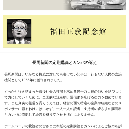
長周新聞の定期購読とカンパの訴え
長周新聞は、いかなる権威に対しても書けない記事は一行もない人民の言論
機関として1955年に創刊されました。
すっかり行き詰まった戦後社会の打開を求める幾千万大衆の願いを結びつけ
て力にしていくために、全国的な読者網、通信網を広げる努力を強めていま
す。また真実の報道を貫くうえでは、経営の面で特定の企業や組織などのス
ポンサーに頼るわけにはいかず、一人一人の読者・支持者の皆さまの購読料
とカンパに依拠して経営を成り立たせるほかはありません。
ホームページの愛読者の皆さまに本紙の定期購読とカンパによるご協力を訴