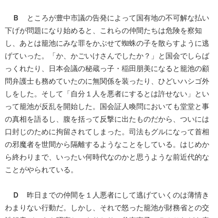
Ｂ
ところが豊中市議の告発によって国有地の不可解な払い
下げが問題になり始めると、これらの仲間たちは危険を察知
し、あとは籠池にみな罪をかぶせて蜘蛛の子を散らすように逃
げていった。「か、かごいけさんでしたか？」と国会でしらば
っくれたり、日本会議の秘蔵っ子・稲田朋美になると籠池の顧
問弁護士も務めていたのに無関係を装ったり、ひどいハシゴ外
しをした。そして「自分１人を悪者にするとは許せない」とい
って籠池が反乱を開始した。国会証人喚問においても堂堂と事
の真相を語るし、腹を括って反撃に出たものだから、ついには
口封じのために拘留されてしまった。司法もグルになって首相
の邪魔者を世間から隔離するようなことをしている。はじめか
ら終わりまで、いったい何時代なのかと思うような前近代的な
ことがやられている。
Ｄ
昨日までの仲間を１人悪者にして逃げていくのは薄情き
わまりない行動だ。しかし、それで怒った籠池が財務省との交