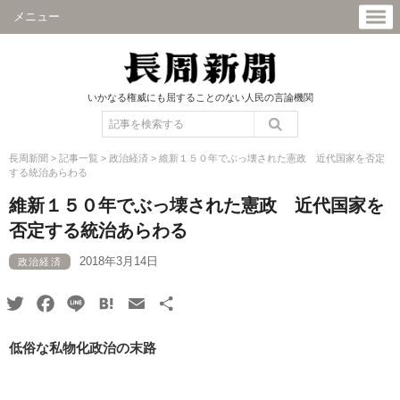
メニュー
いかなる権威にも屈することのない人民の言論機関
長周新聞
>
記事一覧
>
政治経済
>
維新１５０年でぶっ壊された憲政 近代国家を否定
する統治あらわる
維新１５０年でぶっ壊された憲政 近代国家を
否定する統治あらわる
2018年3月14日
政治経済
Twitter
Facebook
Line
Hatena
Email
共
有
低俗な私物化政治の末路