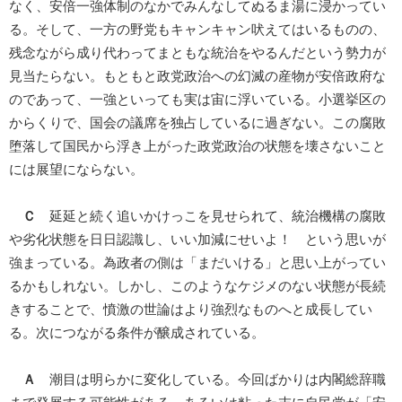
なく、安倍一強体制のなかでみんなしてぬるま湯に浸かってい
る。そして、一方の野党もキャンキャン吠えてはいるものの、
残念ながら成り代わってまともな統治をやるんだという勢力が
見当たらない。もともと政党政治への幻滅の産物が安倍政府な
のであって、一強といっても実は宙に浮いている。小選挙区の
からくりで、国会の議席を独占しているに過ぎない。この腐敗
堕落して国民から浮き上がった政党政治の状態を壊さないこと
には展望にならない。
Ｃ
延延と続く追いかけっこを見せられて、統治機構の腐敗
や劣化状態を日日認識し、いい加減にせいよ！ という思いが
強まっている。為政者の側は「まだいける」と思い上がってい
るかもしれない。しかし、このようなケジメのない状態が長続
きすることで、憤激の世論はより強烈なものへと成長してい
る。次につながる条件が醸成されている。
Ａ
潮目は明らかに変化している。今回ばかりは内閣総辞職