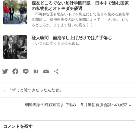
森友どころでない加計学園問題 日本中で進む国家
の私物化とオトモダチ優遇
不可解な国有地払い下げを焦点にして注目を集める森友学
園問題は、籠池理事長の証人喚問によって、「火消し」にな
るどころか、ますます疑いの度を […]
証人喚問 籠池吊し上げだけでは片手落ち
いつも出てくる安倍昭恵 […]
Twitter
Facebook
Line
Hatena
Email
共
有
←
「ずっと嘘つきだったんだぜ」
朝鮮戦争の終戦宣言まで進め ５月米朝首脳会談への展望
→
コメントを残す