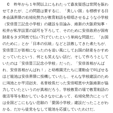
Ｃ
昨年から１年間以上にもわたって森友疑惑は世間を賑わ
せてきたが、この問題は要するに、「美しい国」を標榜する日
本会議界隈の右傾化勢力が教育勅語を暗唱させるような小学校
（安倍晋三記念小学校）の建設を目論み、維新の大阪府知事・
松井が私学設置の認可を下ろして、そのために安倍政府が国有
財産をタダ同然で払い下げていたという単純な問題だ。「お国
のために」とか「日本の伝統」などと説教してきた者たちが、
安倍晋三が首相になったのを追い風にしてお国の財産をかすめ
とっていたという、何とも笑えない話だ。そして作ろうとして
いたのは「安倍晋三記念小学校」だった。「安倍首相がんば
れ、安倍首相がんばれ！」と幼稚園児たちに運動会で叫ばせる
ほど籠池は安倍界隈に投機していたし、そんな学校建設のため
に鴻池とか平沼赳夫、名誉校長だった安倍昭恵や大阪維新が協
力していたというのが真相だろう。学校教育の場で教育勅語の
復活等等を動かしているさなかにあって、右傾化勢力にとって
は全国どこにもない悲願の「愛国小学校」建設だったことがわ
かる。だから徒党をなして籠池を応援していたわけだ。