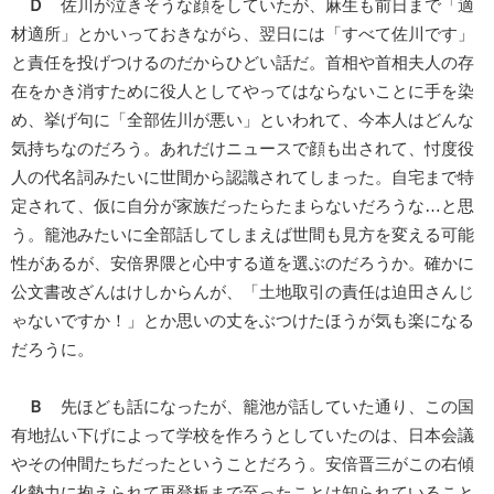
Ｄ
佐川が泣きそうな顔をしていたが、麻生も前日まで「適
材適所」とかいっておきながら、翌日には「すべて佐川です」
と責任を投げつけるのだからひどい話だ。首相や首相夫人の存
在をかき消すために役人としてやってはならないことに手を染
め、挙げ句に「全部佐川が悪い」といわれて、今本人はどんな
気持ちなのだろう。あれだけニュースで顔も出されて、忖度役
人の代名詞みたいに世間から認識されてしまった。自宅まで特
定されて、仮に自分が家族だったらたまらないだろうな…と思
う。籠池みたいに全部話してしまえば世間も見方を変える可能
性があるが、安倍界隈と心中する道を選ぶのだろうか。確かに
公文書改ざんはけしからんが、「土地取引の責任は迫田さんじ
ゃないですか！」とか思いの丈をぶつけたほうが気も楽になる
だろうに。
Ｂ
先ほども話になったが、籠池が話していた通り、この国
有地払い下げによって学校を作ろうとしていたのは、日本会議
やその仲間たちだったということだろう。安倍晋三がこの右傾
化勢力に抱えられて再登板まで至ったことは知られていること