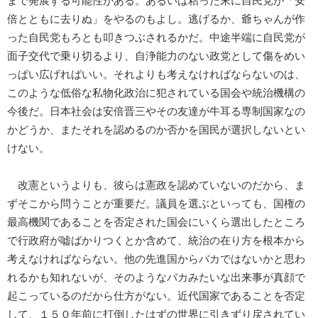
まで発展する可能性がある。あるいは粘った末に自民党が「安
倍とともに去りぬ」をやるのもよし。逃げるか、爺ちゃんが作
った自民党もろとも叩きつぶされるかだ。中途半端に自民党が
面子交代で乗り切るより、自浄能力のない政党として傷をめい
っぱい広げればいい。それよりも考えなければならないのは、
このような低俗な私物化政治に犯されている国会や統治機構の
今後だ。日本社会は安倍晋三やその友達が牛耳る専制国家なの
かどうか、またそれを認めるのか否かを国民が選択しないとい
けない。
改憲というよりも、彼らは憲政を認めていないのだから、ま
ずそこから問うことが重要だ。議員を選ぶといっても、国権の
最高機関であることを否定された国会にいくら選出したところ
で行政府が嘘ばかりつくとか含めて、統治の在り方を根本から
考えなければならない。他の先進国からバカではないかと思わ
れるかも知れないが、そのようなバカみたいな出来事が真顔で
起こっているのだから仕方がない。近代国家であることを否定
して、１５０年前に打倒したはずの世界に引きずり戻されてい