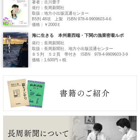
著者：古川豊子
発行：長周新聞社
取扱：地方小出版流通センター
B5判 48項 上製 ISBN 978-4-9909603-4-6
価格：￥2000Ｅ
海に生きる 本州最西端・下関の漁業密着ルポ
発行：長周新聞社
取扱：長周新聞社、地方小出版流通センター
Ｂ５判 ５２頁 帯付き ISBN 978-4-9909603-3-9
価格：1,600円＋税