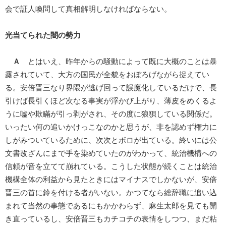
会で証人喚問して真相解明しなければならない。
光当てられた闇の勢力
Ａ
とはいえ、昨年からの騒動によって既に大概のことは暴
露されていて、大方の国民が全貌をおぼろげながら捉えてい
る。安倍晋三なり界隈が逃げ回って誤魔化しているだけで、長
引けば長引くほど次なる事実が浮かび上がり、薄皮をめくるよ
うに嘘や欺瞞が引っ剥がされ、その度に狼狽している関係だ。
いったい何の追いかけっこなのかと思うが、非を認めず権力に
しがみついているために、次次とボロが出ている。終いには公
文書改ざんにまで手を染めていたのがわかって、統治機構への
信頼が音を立てて崩れている。こうした状態が続くことは統治
機構全体の利益から見たときにはマイナスでしかないが、安倍
晋三の首に鈴を付ける者がいない。かつてなら総辞職に追い込
まれて当然の事態であるにもかかわらず、麻生太郎を見ても開
き直っているし、安倍晋三もカチコチの表情をしつつ、まだ粘