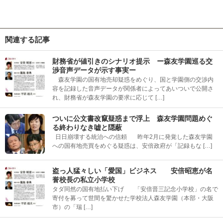
関連する記事
財務省が値引きのシナリオ提示 ー森友学園巡る交
渉音声データが示す事実ー
森友学園の国有地売却疑惑をめぐり、国と学園側の交渉内
容を記録した音声データが関係者によってあいついで公開さ
れ、財務省が森友学園の要求に応じて […]
ついに公文書改竄疑惑まで浮上 森友学園問題めぐ
る終わりなき嘘と隠蔽
日日崩壊する統治への信頼 昨年2月に発覚した森友学園
への国有地売買をめぐる疑惑は、安倍政府が「記録もな […]
盗っ人猛々しい「愛国」ビジネス 安倍昭恵が名
誉校長の私立小学校
タダ同然の国有地払い下げ 「安倍晋三記念小学校」の名で
寄付を募って世間を驚かせた学校法人森友学園（本部・大阪
市）の「瑞 […]