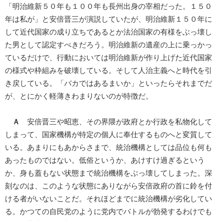
「明治維新５０年も１００年も長州出身の宰相だった。１５０
年は私が」と安倍晋三が演説していたが、明治維新１５０年に
して近代国家の成り立ちであるとか法治国家の有様をぶっ壊し
た男として認定すべきだろう。明治維新の遺産の上に乗っかっ
ているだけで、行動においては明治維新が作り上げた近代国家
の様式や枠組みを破壊している。そして人治主義へと時代を引
き戻している。「バカではあるまいか」といったらそれまでだ
が、とにかく軽薄きわまりないのが特徴だ。
Ａ
安倍晋三や昭恵、その界隈が政府とか行政を私物化して
しまって、国家機構が特定の個人に奉仕するものへと変質して
いる。あまりにもあからさまで、統治機構としては品位も何も
あったものではない。低俗というか、あけすけ過ぎるという
か、身も蓋もない状態まで統治機構をぶっ壊してしまった。深
刻なのは、このような状態にありながら安倍政府の首に鈴を付
ける者がいないことだ。それほどまでに統治機構が劣化してい
る。かつての自民党のように党内でバトルが勃発するわけでも