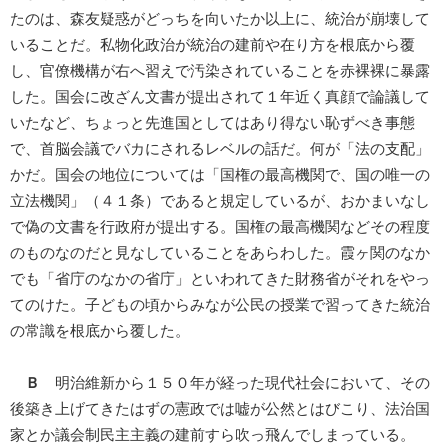
たのは、森友疑惑がどっちを向いたか以上に、統治が崩壊して
いることだ。私物化政治が統治の建前や在り方を根底から覆
し、官僚機構が右へ習えで汚染されていることを赤裸裸に暴露
した。国会に改ざん文書が提出されて１年近く真顔で論議して
いたなど、ちょっと先進国としてはあり得ない恥ずべき事態
で、首脳会議でバカにされるレベルの話だ。何が「法の支配」
かだ。国会の地位については「国権の最高機関で、国の唯一の
立法機関」（４１条）であると規定しているが、おかまいなし
で偽の文書を行政府が提出する。国権の最高機関などその程度
のものなのだと見なしていることをあらわした。霞ヶ関のなか
でも「省庁のなかの省庁」といわれてきた財務省がそれをやっ
てのけた。子どもの頃からみなが公民の授業で習ってきた統治
の常識を根底から覆した。
Ｂ
明治維新から１５０年が経った現代社会において、その
後築き上げてきたはずの憲政では嘘が公然とはびこり、法治国
家とか議会制民主主義の建前すら吹っ飛んでしまっている。