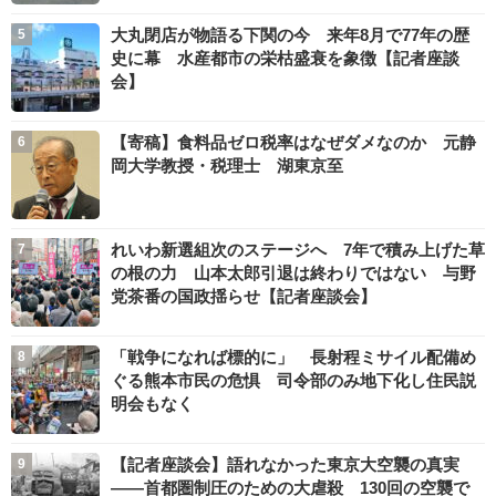
大丸閉店が物語る下関の今 来年8月で77年の歴
史に幕 水産都市の栄枯盛衰を象徴【記者座談
会】
【寄稿】食料品ゼロ税率はなぜダメなのか 元静
岡大学教授・税理士 湖東京至
れいわ新選組次のステージへ 7年で積み上げた草
の根の力 山本太郎引退は終わりではない 与野
党茶番の国政揺らせ【記者座談会】
「戦争になれば標的に」 長射程ミサイル配備め
ぐる熊本市民の危惧 司令部のみ地下化し住民説
明会もなく
【記者座談会】語れなかった東京大空襲の真実
――首都圏制圧のための大虐殺 130回の空襲で