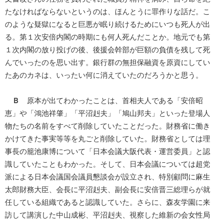
たなければならないというのは、ほんとうに罪作りな話だ。こ
のような疑獄になると巨悪が眠り続けるためにいつも死人が出
る。第１次安倍内閣の時期にも何人死んだことか。地元でも第
１次内閣の放り投げの後、後援会幹部が巨額の負債を残して死
んでいったのを思い出す。銀行群の無担保融資を原資にしてい
たあのカネは、いったい何に消えていたのだろうかと思う。
Ｂ
原本が出てわかったことは、首相夫人である「安倍昭
恵」や「鴻池祥肇」「平沼赳夫」「鳩山邦夫」といった登場人
物たちの名前をすべて削除していたことだった。財務省に働き
かけてきた事実等等を丸ごと削除していた。財務省としては理
事長の籠池康博について「日本会議大阪代表・運営委員」と認
識していたこともわかった。そして、日本会議については超党
派による日本会議国会議員懇談会が設立され、特別顧問に麻生
太郎財務大臣、会長に平沼赳夫、副会長に安倍晋三総理らが就
任している組織であると認識していた。さらに、森友学園に来
訪して講演した中山成彬、平沼赳夫、視察した維新の会女性局