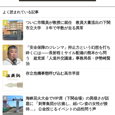
よく読まれている記事
ついに市職員が教授に就任 教員大量流出の下関
市立大学 ３年で半数が去る異常
「安全保障のジレンマ」抑止力という幻想を打ち
砕くには――長射程ミサイル配備の熊本から問
う 超党派「人道外交議連」事務局長・伊勢崎賢
治
存立危機事態呼び込む高市早苗
海峡花火大会でVIP席（下関会場）の異様さが話
題に 「刺青集団が占拠し、紐パン姿の女性が接
待…」 公金投じるイベントの品性問う声