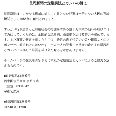
長周新聞の定期購読とカンパの訴え
長周新聞は、いかなる権威に対しても書けない記事は一行もない人民の言論
機関として1955年に創刊されました。
すっかり行き詰まった戦後社会の打開を求める幾千万大衆の願いを結びつけ
て力にしていくために、全国的な読者網、通信網を広げる努力を強めていま
す。また真実の報道を貫くうえでは、経営の面で特定の企業や組織などのス
ポンサーに頼るわけにはいかず、一人一人の読者・支持者の皆さまの購読料
とカンパに依拠して経営を成り立たせるほかはありません。
ホームページの愛読者の皆さまに本紙の定期購読とカンパによるご協力を訴
えるものです。
■銀行振込口座番号
西中国信用金庫 唐戸支店
（普通）0334342
宇都宮知恵
■郵便振替口座番号
01540-0-11658