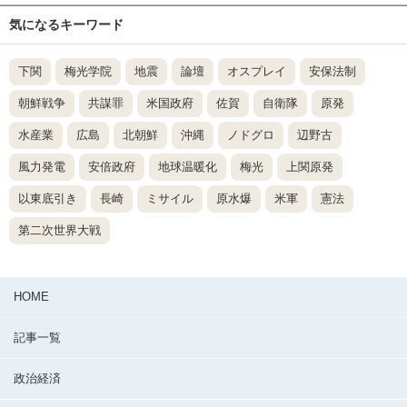
気になるキーワード
下関
梅光学院
地震
論壇
オスプレイ
安保法制
朝鮮戦争
共謀罪
米国政府
佐賀
自衛隊
原発
水産業
広島
北朝鮮
沖縄
ノドグロ
辺野古
風力発電
安倍政府
地球温暖化
梅光
上関原発
以東底引き
長崎
ミサイル
原水爆
米軍
憲法
第二次世界大戦
HOME
記事一覧
政治経済