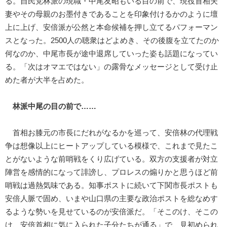
る。自民党林派の現職・中尾友昭もいる目の前で、現役首相夫
妻やその母親のお墨付きであることを印象付けるかのように壇
上に上げ、安倍派が公然と本命候補を押し立てるパフォーマン
スとなった。2500人の聴衆はどよめき、その後腹を立てたのか
何なのか、中尾市長が途中退席していった姿も話題になってい
る。「次はオマエではない」の露骨なメッセージとして受け止
めた者が大半を占めた。
林派中尾の目の前で……
首相お膝元の市長にだれがなるかを巡って、安倍林の代理戦
争は想像以上にヒートアップしている模様で、これまで見たこ
とがないような前哨戦をくり広げている。双方の支援者が対立
陣営を感情的になって誹謗し、プロレスの煽りかと思うほど前
哨戦は過熱気味である。知事ポストに続いて下関市長ポストも
安倍人脈で固め、いまや山口県の主要な政治ポストを総なめす
るような勢いを見せているのが安倍派だ。「そこのけ、そこの
け、安倍首相に気に入られた子分たちが通る」で、見初められ