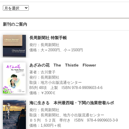
新刊のご案内
長周新聞社 特製手帳
発行：長周新聞社
価格：大＝2000円、小＝1500円
あざみの花 The Thistle Flower
著者：古川豊子
発行：長周新聞社
取扱：地方小出版流通センター
B5判 48項 上製 ISBN 978-4-9909603-4-6
価格：￥2000Ｅ
海に生きる 本州最西端・下関の漁業密着ルポ
発行：長周新聞社
取扱：長周新聞社、地方小出版流通センター
Ｂ５判 ５２頁 帯付き ISBN 978-4-9909603-3-9
価格：1,600円＋税