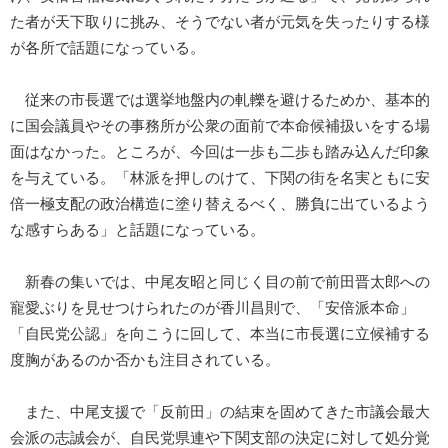
た者が天下取りに挑み、そうでない者が元気を失ったりする様
が各所で話題になっている。
従来の市長選では選挙地盤内の軋轢を避けるためか、基本的
に国会議員やその事務所が公衆の面前で本命候補扱いをする場
面はなかった。ところが、今回は一歩も二歩も踏み込んだ印象
を与えている。「林派を押しのけて、下関の街を名実ともに安
倍一極支配の政治構造に塗り替えるべく、勝負に出ているよう
な感すらある」と話題になっている。
新春の集いでは、中尾友昭と同じく目の前で前田晋太郎への
寵愛ぶりを見せつけられたのが香川昌則で、「安倍派本命」
「自民党公認」を向こうに回して、本当に市長選に立候補する
度胸があるのか否かも注目されている。
また、中尾支援で「反前田」の結束を固めてきた市議会最大
会派の志誠会が、自民党県連や下関支部の決定に対して処分覚