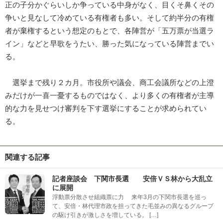
正の子分かぐらいしか争っている中身がなく、目くそ鼻くその
争いと見なして冷めている有権者も多い。そして約半分の有権
者が棄権するという想定のもとで、各陣営が「五万票が当選ラ
イン」などと早歌をうたい、勝った気になっている陣営までい
る。
選挙まで残り２カ月。市役所や議会、商工会議所などの上澄
みだけが一喜一憂するものではなく、より多くの有権者が主導
的な力を見せつけ審判を下す選挙にすることが求められてい
る。
関連する記事
記者座談会 下関市長選 安倍ＶＳ林から大乱立
に展開
浮動票分散させ組織票に力 来年3月の下関市長選を巡っ
て、安倍・林代理市政を担ってきた毛並みの異なるグループ
の駆け引きが激しさを増している。 […]