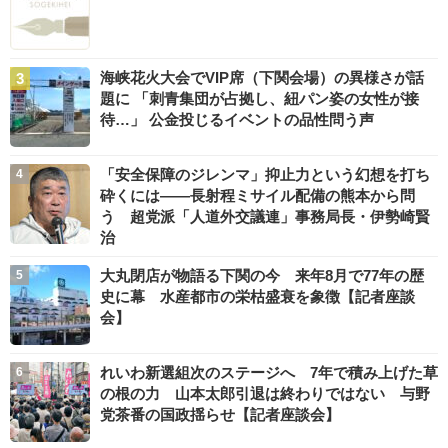
海峡花火大会でVIP席（下関会場）の異様さが話
題に 「刺青集団が占拠し、紐パン姿の女性が接
待…」 公金投じるイベントの品性問う声
「安全保障のジレンマ」抑止力という幻想を打ち
砕くには――長射程ミサイル配備の熊本から問
う 超党派「人道外交議連」事務局長・伊勢崎賢
治
大丸閉店が物語る下関の今 来年8月で77年の歴
史に幕 水産都市の栄枯盛衰を象徴【記者座談
会】
れいわ新選組次のステージへ 7年で積み上げた草
の根の力 山本太郎引退は終わりではない 与野
党茶番の国政揺らせ【記者座談会】