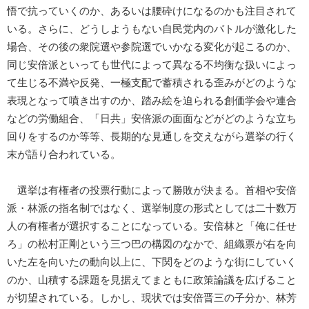
悟で抗っていくのか、あるいは腰砕けになるのかも注目されて
いる。さらに、どうしようもない自民党内のバトルが激化した
場合、その後の衆院選や参院選でいかなる変化が起こるのか、
同じ安倍派といっても世代によって異なる不均衡な扱いによっ
て生じる不満や反発、一極支配で蓄積される歪みがどのような
表現となって噴き出すのか、踏み絵を迫られる創価学会や連合
などの労働組合、「日共」安倍派の面面などがどのような立ち
回りをするのか等等、長期的な見通しを交えながら選挙の行く
末が語り合われている。
選挙は有権者の投票行動によって勝敗が決まる。首相や安倍
派・林派の指名制ではなく、選挙制度の形式としては二十数万
人の有権者が選択することになっている。安倍林と「俺に任せ
ろ」の松村正剛という三つ巴の構図のなかで、組織票が右を向
いた左を向いたの動向以上に、下関をどのような街にしていく
のか、山積する課題を見据えてまともに政策論議を広げること
が切望されている。しかし、現状では安倍晋三の子分か、林芳