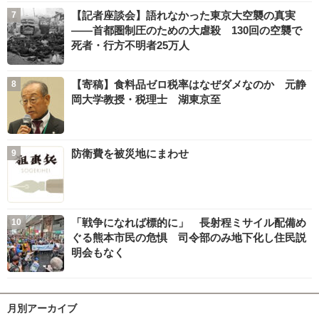
【記者座談会】語れなかった東京大空襲の真実
――首都圏制圧のための大虐殺 130回の空襲で
死者・行方不明者25万人
【寄稿】食料品ゼロ税率はなぜダメなのか 元静
岡大学教授・税理士 湖東京至
防衛費を被災地にまわせ
「戦争になれば標的に」 長射程ミサイル配備め
ぐる熊本市民の危惧 司令部のみ地下化し住民説
明会もなく
月別アーカイブ