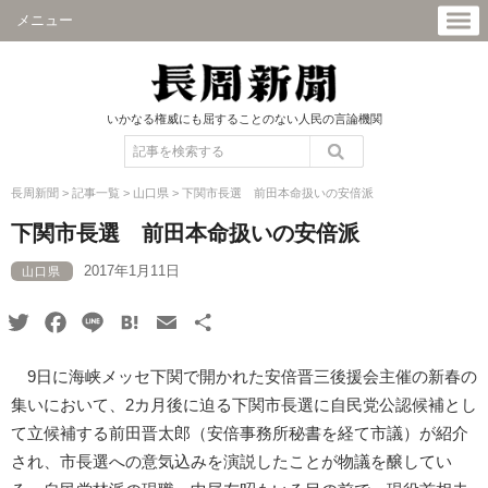
メニュー
いかなる権威にも屈することのない人民の言論機関
長周新聞
>
記事一覧
>
山口県
>
下関市長選 前田本命扱いの安倍派
下関市長選 前田本命扱いの安倍派
2017年1月11日
山口県
Twitter
Facebook
Line
Hatena
Email
共
有
9日に海峡メッセ下関で開かれた安倍晋三後援会主催の新春の
集いにおいて、2カ月後に迫る下関市長選に自民党公認候補とし
て立候補する前田晋太郎（安倍事務所秘書を経て市議）が紹介
され、市長選への意気込みを演説したことが物議を醸してい