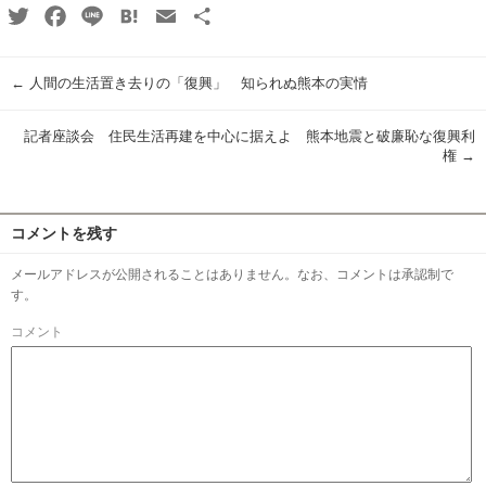
Twitter
Facebook
Line
Hatena
Email
共
有
←
人間の生活置き去りの「復興」 知られぬ熊本の実情
記者座談会 住民生活再建を中心に据えよ 熊本地震と破廉恥な復興利
権
→
コメントを残す
メールアドレスが公開されることはありません。なお、コメントは承認制で
す。
コメント