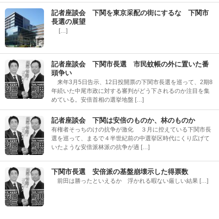
記者座談会 下関を東京采配の街にするな 下関市
長選の展望
[…]
記者座談会 下関市長選 市民蚊帳の外に置いた番
頭争い
来年3月5日告示、12日投開票の下関市長選を巡って、2期8
年続いた中尾市政に対する審判がどう下されるのか注目を集
めている。安倍首相の選挙地盤 […]
記者座談会 下関は安倍のものか、林のものか
有権者そっちのけの抗争が激化 ３月に控えている下関市長
選を巡って、まるで４半世紀前の中選挙区時代にくり広げて
いたような安倍派林派の抗争が過 […]
下関市長選 安倍派の基盤崩壊示した得票数
前田は勝ったといえるか 浮かれる暇ない厳しい結果 […]