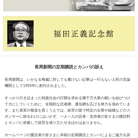
長周新聞の定期購読とカンパの訴え
長周新聞は、いかなる権威に対しても書けない記事は一行もない人民の言論
機関として1955年に創刊されました。
すっかり行き詰まった戦後社会の打開を求める幾千万大衆の願いを結びつけ
て力にしていくために、全国的な読者網、通信網を広げる努力を強めていま
す。また真実の報道を貫くうえでは、経営の面で特定の企業や組織などのス
ポンサーに頼るわけにはいかず、一人一人の読者・支持者の皆さまの購読料
とカンパに依拠して経営を成り立たせるほかはありません。
ホームページの愛読者の皆さまに本紙の定期購読とカンパによるご協力を訴