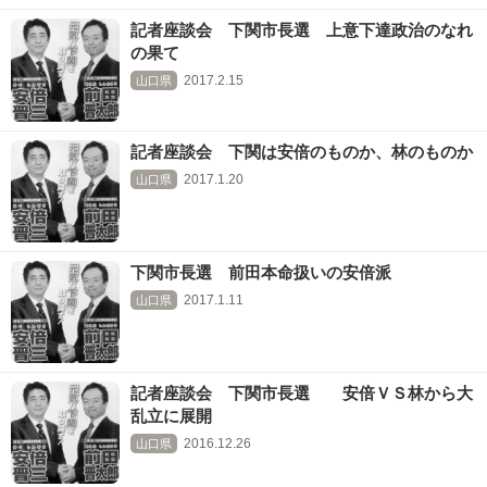
記者座談会 下関市長選 上意下達政治のなれ
の果て
2017.2.15
山口県
記者座談会 下関は安倍のものか、林のものか
2017.1.20
山口県
下関市長選 前田本命扱いの安倍派
2017.1.11
山口県
記者座談会 下関市長選 安倍ＶＳ林から大
乱立に展開
2016.12.26
山口県