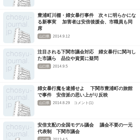
豊浦町川棚・婦女暴行事件 次々に明らかにな
る新事実 加害者は安倍後援会、市職員も同
席
2014.9.12
山口県
注目される下関市議会対応 婦女暴行に関与し
た市議ら 品位や資質に疑問
2014.9.5
山口県
婦女暴行魔を逮捕せよ 下関市豊浦町の旅館
で事件 安倍派の思い上がり反映
2014.8.29 コメント(1)
山口県
安倍支配の全国モデル議会 議会不要の一元
代表制 下関市議会
2013.4.5
山口県