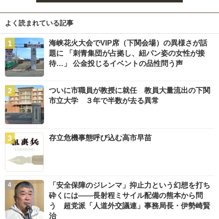
よく読まれている記事
海峡花火大会でVIP席（下関会場）の異様さが話
題に 「刺青集団が占拠し、紐パン姿の女性が接
待…」 公金投じるイベントの品性問う声
ついに市職員が教授に就任 教員大量流出の下関
市立大学 ３年で半数が去る異常
存立危機事態呼び込む高市早苗
「安全保障のジレンマ」抑止力という幻想を打ち
砕くには――長射程ミサイル配備の熊本から問
う 超党派「人道外交議連」事務局長・伊勢崎賢
治