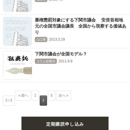
棄権懲罰対象にする下関市議会 安倍首相地
元の全国市議会議長 全国から視察する価値あ
り
2013.3.29
山口県
下関市議会が全国モデル？
2011.6.8
コラム狙撃兵
« 前へ
1
3
次へ »
2 / 3
2
定期購読申し込み