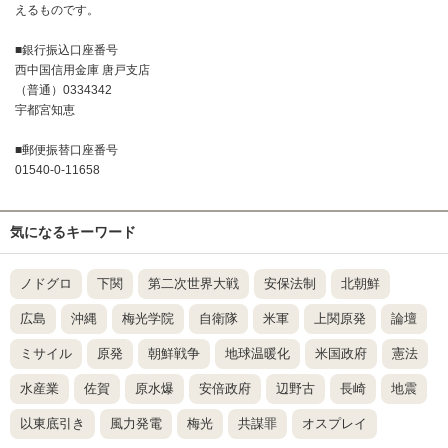
えるものです。
■銀行振込口座番号
西中国信用金庫 唐戸支店
（普通）0334342
宇都宮知恵
■郵便振替口座番号
01540-0-11658
気になるキーワード
ノドグロ
下関
第二次世界大戦
安保法制
北朝鮮
広島
沖縄
梅光学院
自衛隊
米軍
上関原発
論壇
ミサイル
原発
朝鮮戦争
地球温暖化
米国政府
憲法
水産業
佐賀
原水爆
安倍政府
辺野古
長崎
地震
以東底引き
風力発電
梅光
共謀罪
オスプレイ