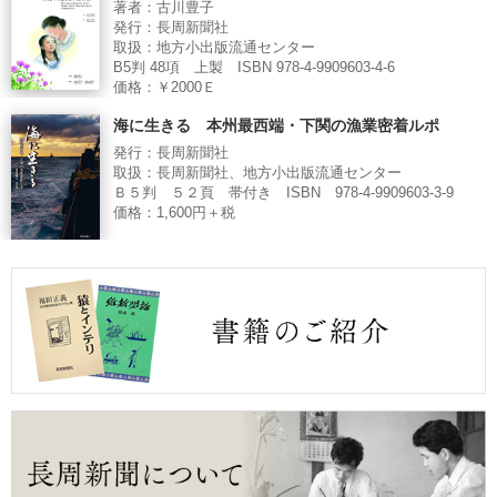
著者：古川豊子
発行：長周新聞社
取扱：地方小出版流通センター
B5判 48項 上製 ISBN 978-4-9909603-4-6
価格：￥2000Ｅ
海に生きる 本州最西端・下関の漁業密着ルポ
発行：長周新聞社
取扱：長周新聞社、地方小出版流通センター
Ｂ５判 ５２頁 帯付き ISBN 978-4-9909603-3-9
価格：1,600円＋税