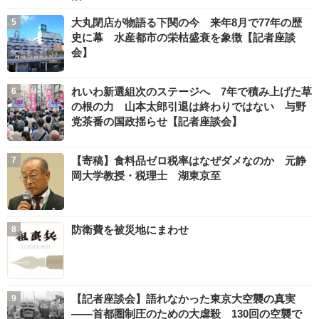
大丸閉店が物語る下関の今 来年8月で77年の歴
史に幕 水産都市の栄枯盛衰を象徴【記者座談
会】
れいわ新選組次のステージへ 7年で積み上げた草
の根の力 山本太郎引退は終わりではない 与野
党茶番の国政揺らせ【記者座談会】
【寄稿】食料品ゼロ税率はなぜダメなのか 元静
岡大学教授・税理士 湖東京至
防衛費を被災地にまわせ
【記者座談会】語れなかった東京大空襲の真実
――首都圏制圧のための大虐殺 130回の空襲で