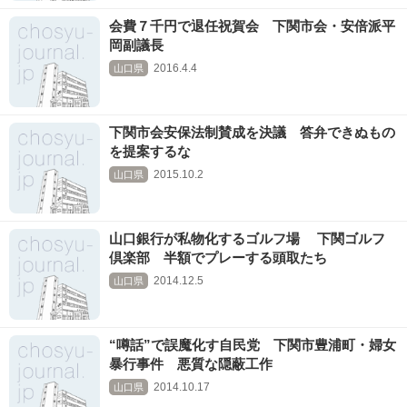
会費７千円で退任祝賀会 下関市会・安倍派平
岡副議長
2016.4.4
山口県
下関市会安保法制賛成を決議 答弁できぬもの
を提案するな
2015.10.2
山口県
山口銀行が私物化するゴルフ場 下関ゴルフ
倶楽部 半額でプレーする頭取たち
2014.12.5
山口県
“噂話”で誤魔化す自民党 下関市豊浦町・婦女
暴行事件 悪質な隠蔽工作
2014.10.17
山口県