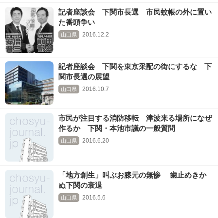
記者座談会 下関市長選 市民蚊帳の外に置い
た番頭争い
2016.12.2
山口県
記者座談会 下関を東京采配の街にするな 下
関市長選の展望
2016.10.7
山口県
市民が注目する消防移転 津波来る場所になぜ
作るか 下関・本池市議の一般質問
2016.6.20
山口県
「地方創生」叫ぶお膝元の無惨 歯止めきか
ぬ下関の衰退
2016.5.6
山口県