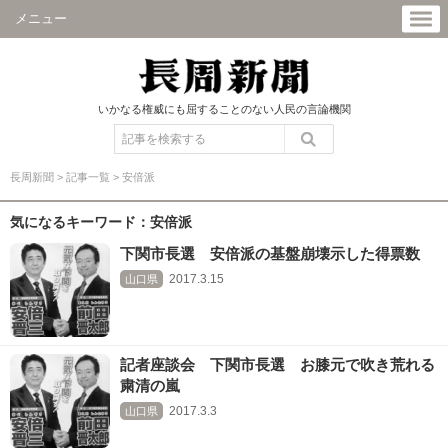
メニュー
いかなる権威にも屈することのない人民の言論機関
長周新聞
>
記事一覧
>
安倍派
気になるキーワード：安倍派
下関市長選 安倍派の基盤崩壊示した得票数
2017.3.15
山口県
記者座談会 下関市長選 お膝元で吹き荒れる
粛清の嵐
2017.3.3
山口県