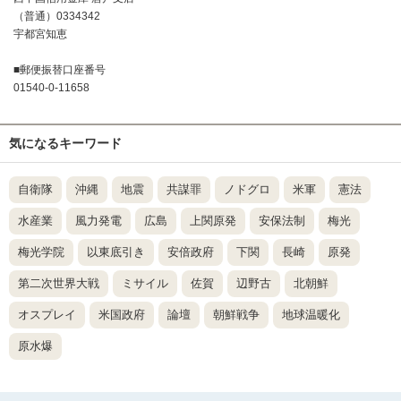
（普通）0334342
宇都宮知恵
■郵便振替口座番号
01540-0-11658
気になるキーワード
自衛隊
沖縄
地震
共謀罪
ノドグロ
米軍
憲法
水産業
風力発電
広島
上関原発
安保法制
梅光
梅光学院
以東底引き
安倍政府
下関
長崎
原発
第二次世界大戦
ミサイル
佐賀
辺野古
北朝鮮
オスプレイ
米国政府
論壇
朝鮮戦争
地球温暖化
原水爆