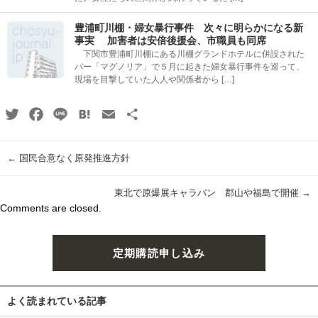
豊浦町川棚・婦女暴行事件 次々に明らかになる新
事実 加害者は安倍後援会、市職員も同席
下関市豊浦町川棚にある川棚グランドホテルに併設された
バー「マグノリア」で５月に起きた婦女暴行事件を巡って、
現場を目撃していた人人や関係者から […]
Twitter
Facebook
Line
Hatena
Email
共
有
←
国民合意なく原発推進方針
東北で原爆展キャラバン 郡山や福島で開催
→
Comments are closed.
定期購読申し込み
よく読まれている記事