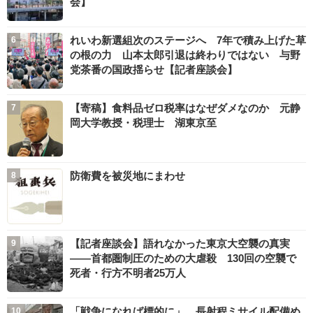
会】
れいわ新選組次のステージへ 7年で積み上げた草
の根の力 山本太郎引退は終わりではない 与野
党茶番の国政揺らせ【記者座談会】
【寄稿】食料品ゼロ税率はなぜダメなのか 元静
岡大学教授・税理士 湖東京至
防衛費を被災地にまわせ
【記者座談会】語れなかった東京大空襲の真実
――首都圏制圧のための大虐殺 130回の空襲で
死者・行方不明者25万人
「戦争になれば標的に」 長射程ミサイル配備め