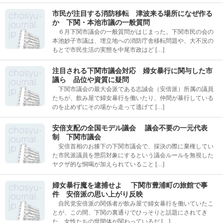
市民が注目する消防移転 津波来る場所になぜ作る
か 下関・本池市議の一般質問
６月下関市議会の一般質問がはじまった。下関市民の会の
本池妙子市議は、埋立地への消防庁舎移転問題や、大不況の
もとで市民生活の実態を中尾市政はど […]
注目される下関市議会対応 婦女暴行に関与した市
議ら 品位や資質に疑問
下関市議会の最大会派である志誠会（安倍派）所属の議員
たちが、飲み屋で婦女暴行を働いたり、仲間が暴行している
のを止めずにその場から走って逃げて […]
安倍支配の全国モデル議会 議会不要の一元代表
制 下関市議会
安倍首相のお膝下の下関市議会で、採決の際に棄権してい
た市民派議員を懲罰対象にするという議会ルールを無視した
ヤクザ的な恫喝が加えられていること […]
婦女暴行魔を逮捕せよ 下関市豊浦町の旅館で事
件 安倍派の思い上がり反映
自民党安倍派の関係者が飲み屋で婦女暴行を働いていたこ
とが、この間、下関の裏通りでひっそりと話題にされてき
た。女性たちの世間体が関わっているだ […]