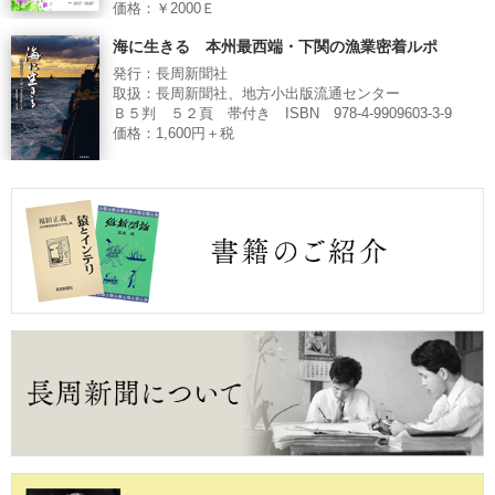
価格：￥2000Ｅ
海に生きる 本州最西端・下関の漁業密着ルポ
発行：長周新聞社
取扱：長周新聞社、地方小出版流通センター
Ｂ５判 ５２頁 帯付き ISBN 978-4-9909603-3-9
価格：1,600円＋税