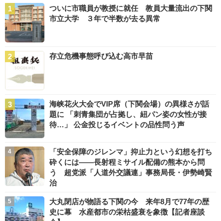
ついに市職員が教授に就任 教員大量流出の下関
市立大学 ３年で半数が去る異常
存立危機事態呼び込む高市早苗
海峡花火大会でVIP席（下関会場）の異様さが話
題に 「刺青集団が占拠し、紐パン姿の女性が接
待…」 公金投じるイベントの品性問う声
「安全保障のジレンマ」抑止力という幻想を打ち
砕くには――長射程ミサイル配備の熊本から問
う 超党派「人道外交議連」事務局長・伊勢崎賢
治
大丸閉店が物語る下関の今 来年8月で77年の歴
史に幕 水産都市の栄枯盛衰を象徴【記者座談