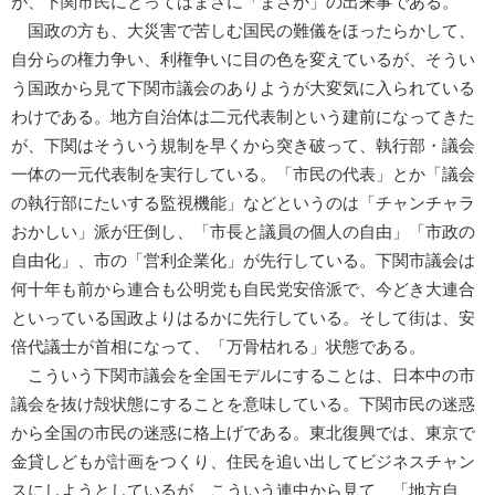
が、下関市民にとってはまさに「まさか」の出来事である。
国政の方も、大災害で苦しむ国民の難儀をほったらかして、
自分らの権力争い、利権争いに目の色を変えているが、そうい
う国政から見て下関市議会のありようが大変気に入られている
わけである。地方自治体は二元代表制という建前になってきた
が、下関はそういう規制を早くから突き破って、執行部・議会
一体の一元代表制を実行している。「市民の代表」とか「議会
の執行部にたいする監視機能」などというのは「チャンチャラ
おかしい」派が圧倒し、「市長と議員の個人の自由」「市政の
自由化」、市の「営利企業化」が先行している。下関市議会は
何十年も前から連合も公明党も自民党安倍派で、今どき大連合
といっている国政よりはるかに先行している。そして街は、安
倍代議士が首相になって、「万骨枯れる」状態である。
こういう下関市議会を全国モデルにすることは、日本中の市
議会を抜け殻状態にすることを意味している。下関市民の迷惑
から全国の市民の迷惑に格上げである。東北復興では、東京で
金貸しどもが計画をつくり、住民を追い出してビジネスチャン
スにしようとしているが、こういう連中から見て、「地方自