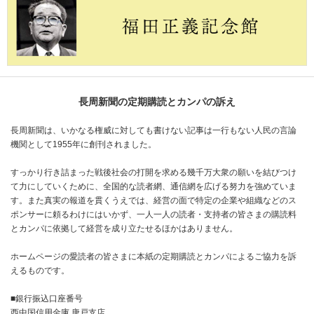
長周新聞の定期購読とカンパの訴え
長周新聞は、いかなる権威に対しても書けない記事は一行もない人民の言論
機関として1955年に創刊されました。
すっかり行き詰まった戦後社会の打開を求める幾千万大衆の願いを結びつけ
て力にしていくために、全国的な読者網、通信網を広げる努力を強めていま
す。また真実の報道を貫くうえでは、経営の面で特定の企業や組織などのス
ポンサーに頼るわけにはいかず、一人一人の読者・支持者の皆さまの購読料
とカンパに依拠して経営を成り立たせるほかはありません。
ホームページの愛読者の皆さまに本紙の定期購読とカンパによるご協力を訴
えるものです。
■銀行振込口座番号
西中国信用金庫 唐戸支店