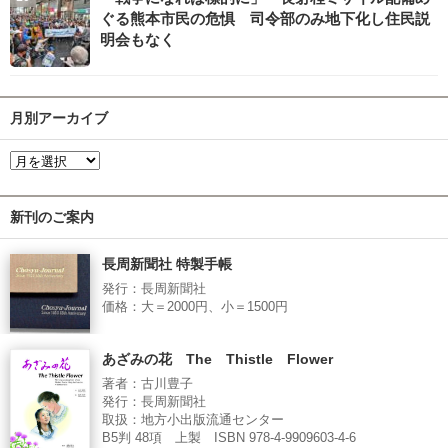
ぐる熊本市民の危惧 司令部のみ地下化し住民説
明会もなく
月別アーカイブ
新刊のご案内
長周新聞社 特製手帳
発行：長周新聞社
価格：大＝2000円、小＝1500円
あざみの花 The Thistle Flower
著者：古川豊子
発行：長周新聞社
取扱：地方小出版流通センター
B5判 48項 上製 ISBN 978-4-9909603-4-6