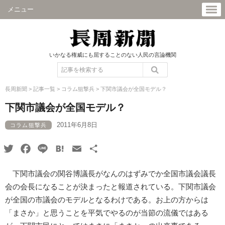
メニュー
いかなる権威にも屈することのない人民の言論機関
長周新聞
>
記事一覧
>
コラム狙撃兵
>
下関市議会が全国モデル？
下関市議会が全国モデル？
2011年6月8日
コラム狙撃兵
Twitter
Facebook
Line
Hatena
Email
共
有
下関市議会の関谷博議長がなんのはずみでか全国市議会議長
会の会長になることが決まったと報道されている。下関市議会
が全国の市議会のモデルとなるわけである。お上の方からは
「まさか」と思うことを平気でやるのが当節の流儀ではある