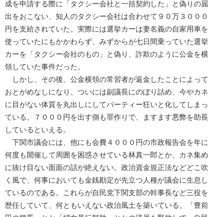
成を申請する際に「タクシー会社と一括契約した」と偽りの届
出をおこない、知人のタクシー会社は合わせて９０万３０００
円を支給されていた。実際には選挙カーは妻名義の自家用車を
使っていたにもかかわらず、みずからが七日間乗っていた選挙
カーを「タクシー会社のもの」と偽り、詐欺のように公金を横
領していた事件だった。
しかし、その後、公金横領の常習者が返金したことによって
おとがめなしになり、ついには副議長にのぼり詰め、今やカネ
に目がない体質を丸出しにしてパーティー狂いと化してしまっ
ている。７０００円を出す側も罪作りで、ますます悪弊を助長
しているといえる。
下関市議会には、他にも会費４０００円の市政報告会を年に
何度も開催して周囲を困惑させている林真一郎とか、カネ集め
に抜け目ない面面の話が絶えない。政治資金規正法などどこ吹
く風で、何事においても金銭勘定が先立つ人種が議会に生息し
ているのである。これらが自民党下関支部の幹事長など三役を
歴任していて、何ともいえない政治風土を築いている。「豊前