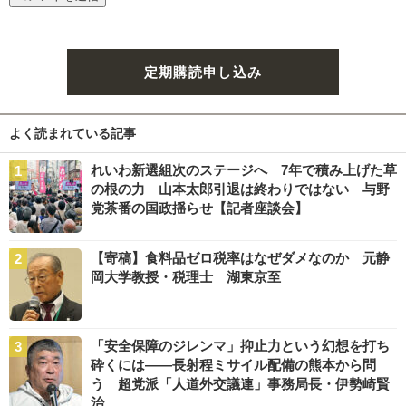
定期購読申し込み
よく読まれている記事
れいわ新選組次のステージへ 7年で積み上げた草
の根の力 山本太郎引退は終わりではない 与野
党茶番の国政揺らせ【記者座談会】
【寄稿】食料品ゼロ税率はなぜダメなのか 元静
岡大学教授・税理士 湖東京至
「安全保障のジレンマ」抑止力という幻想を打ち
砕くには――長射程ミサイル配備の熊本から問
う 超党派「人道外交議連」事務局長・伊勢崎賢
治