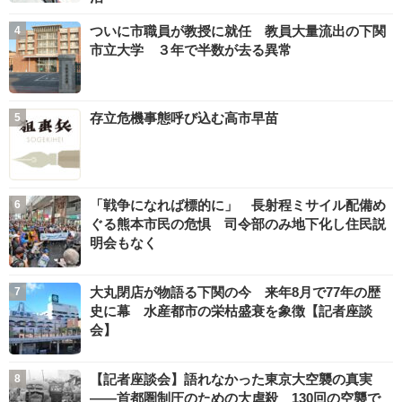
ついに市職員が教授に就任 教員大量流出の下関
市立大学 ３年で半数が去る異常
存立危機事態呼び込む高市早苗
「戦争になれば標的に」 長射程ミサイル配備め
ぐる熊本市民の危惧 司令部のみ地下化し住民説
明会もなく
大丸閉店が物語る下関の今 来年8月で77年の歴
史に幕 水産都市の栄枯盛衰を象徴【記者座談
会】
【記者座談会】語れなかった東京大空襲の真実
――首都圏制圧のための大虐殺 130回の空襲で