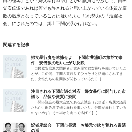
田の種馬」とか「婦女暴行幇助」とかの議員も野放しで、自民
党安倍派であれば何でも許されると思い上がっている体質が腐
敗の温床となっていることは疑いない。汚れ勢力の「活躍社
会」にされたのでは、郷土下関が浮かばれない。
関連する記事
婦女暴行魔を逮捕せよ 下関市豊浦町の旅館で事
件 安倍派の思い上がり反映
自民党安倍派の関係者が飲み屋で婦女暴行を働いていたこ
とが、この間、下関の裏通りでひっそりと話題にされてき
た。女性たちの世間体が関わっているだ […]
注目される下関市議会対応 婦女暴行に関与した市
議ら 品位や資質に疑問
下関市議会の最大会派である志誠会（安倍派）所属の議員
たちが、飲み屋で婦女暴行を働いたり、仲間が暴行している
のを止めずにその場から走って逃げて […]
記者座談会 下関市長選 お膝元で吹き荒れる粛清
の嵐