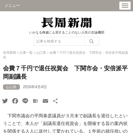
メニュー
いかなる権威にも屈することのない人民の言論機関
長周新聞
>
記事一覧
>
山口県
>
会費７千円で退任祝賀会 下関市会・安倍派平岡副議
長
会費７千円で退任祝賀会 下関市会・安倍派平
岡副議長
2016年4月4日
山口県
Twitter
Facebook
Line
Hatena
Email
共
有
下関市議会の平岡泰彦議員が３月末で副議長を退任したとい
うことで、本人が「副議長退任祝賀会」を開催する旨の案内状
を関係する人人に送付して驚かれている。１年前の就任祝いの