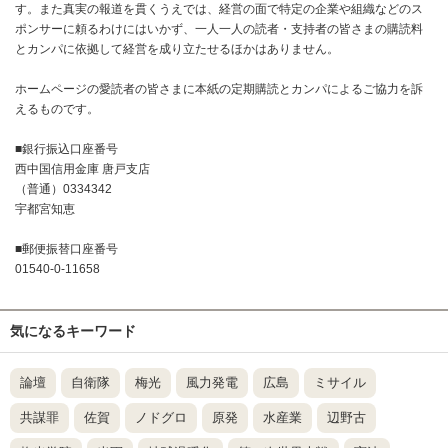
す。また真実の報道を貫くうえでは、経営の面で特定の企業や組織などのス
ポンサーに頼るわけにはいかず、一人一人の読者・支持者の皆さまの購読料
とカンパに依拠して経営を成り立たせるほかはありません。
ホームページの愛読者の皆さまに本紙の定期購読とカンパによるご協力を訴
えるものです。
■銀行振込口座番号
西中国信用金庫 唐戸支店
（普通）0334342
宇都宮知恵
■郵便振替口座番号
01540-0-11658
気になるキーワード
論壇
自衛隊
梅光
風力発電
広島
ミサイル
共謀罪
佐賀
ノドグロ
原発
水産業
辺野古