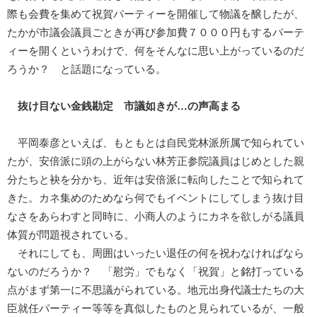
際も会費を集めて祝賀パーティーを開催して物議を醸したが、
たかが市議会議員ごときが再び参加費７０００円もするパーテ
ィーを開くというわけで、何をそんなに思い上がっているのだ
ろうか？ と話題になっている。
抜け目ない金銭勘定 市議如きが…の声高まる
平岡泰彦といえば、もともとは自民党林派所属で知られてい
たが、安倍派に頭の上がらない林芳正参院議員はじめとした親
分たちと袂を分かち、近年は安倍派に転向したことで知られて
きた。カネ集めのためなら何でもイベントにしてしまう抜け目
なさをあらわすと同時に、小商人のようにカネを欲しがる議員
体質が問題視されている。
それにしても、周囲はいったい退任の何を祝わなければなら
ないのだろうか？ 「慰労」でもなく「祝賀」と銘打っている
点がまず第一に不思議がられている。地元出身代議士たちの大
臣就任パーティー等等を真似したものと見られているが、一般