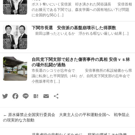
ポスト奪いにいく安倍派 叩き潰された関谷議長 安倍首相
のお膝元である下関では、森友学園への国有地払い下げ問題
に全国的な関心 […]
下関市長選 安倍派の基盤崩壊示した得票数
前田は勝ったといえるか 浮かれる暇ない厳しい結果 […]
自民党下関支部で起きた傷害事件の真相 安倍ｖｓ林
の場外乱闘が過熱
市長選のシコリが忘年会で 安倍事務所の私設秘書から県
議に転身した平岡望氏（44）が、自民党下関支部の忘年会で
小熊坂孝司市 […]
Twitter
Facebook
Line
Hatena
Email
共
有
←
原水爆禁止全国実行委員会 大衆主人公の平和運動全国へ 戦争阻止
の現実的な力胎動
児童虐待の悲劇なくすために 貧困の撲滅こそが急務
→