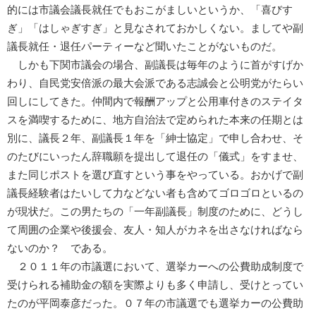
的には市議会議長就任でもおこがましいというか、「喜びす
ぎ」「はしゃぎすぎ」と見なされておかしくない。ましてや副
議長就任・退任パーティーなど聞いたことがないものだ。
しかも下関市議会の場合、副議長は毎年のように首がすげか
わり、自民党安倍派の最大会派である志誠会と公明党がたらい
回しにしてきた。仲間内で報酬アップと公用車付きのステイタ
スを満喫するために、地方自治法で定められた本来の任期とは
別に、議長２年、副議長１年を「紳士協定」で申し合わせ、そ
のたびにいったん辞職願を提出して退任の「儀式」をすませ、
また同じポストを選び直すという事をやっている。おかげで副
議長経験者はたいして力などない者も含めてゴロゴロといるの
が現状だ。この男たちの「一年副議長」制度のために、どうし
て周囲の企業や後援会、友人・知人がカネを出さなければなら
ないのか？ である。
２０１１年の市議選において、選挙カーへの公費助成制度で
受けられる補助金の額を実際よりも多く申請し、受けとってい
たのが平岡泰彦だった。０７年の市議選でも選挙カーの公費助