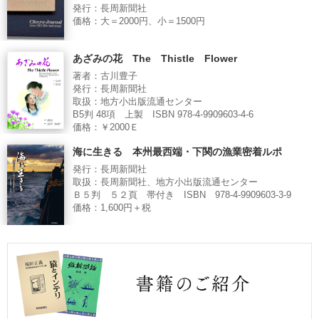
発行：長周新聞社
価格：大＝2000円、小＝1500円
あざみの花 The Thistle Flower
著者：古川豊子
発行：長周新聞社
取扱：地方小出版流通センター
B5判 48項 上製 ISBN 978-4-9909603-4-6
価格：￥2000Ｅ
海に生きる 本州最西端・下関の漁業密着ルポ
発行：長周新聞社
取扱：長周新聞社、地方小出版流通センター
Ｂ５判 ５２頁 帯付き ISBN 978-4-9909603-3-9
価格：1,600円＋税