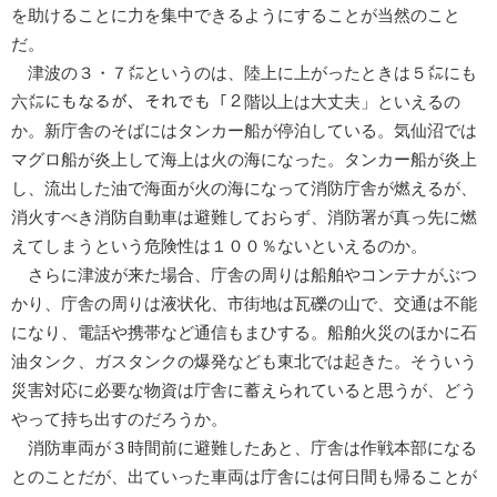
を助けることに力を集中できるようにすることが当然のこと
だ。
津波の３・７㍍というのは、陸上に上がったときは５㍍にも
六㍍にもなるが、それでも「２階以上は大丈夫」といえるの
か。新庁舎のそばにはタンカー船が停泊している。気仙沼では
マグロ船が炎上して海上は火の海になった。タンカー船が炎上
し、流出した油で海面が火の海になって消防庁舎が燃えるが、
消火すべき消防自動車は避難しておらず、消防署が真っ先に燃
えてしまうという危険性は１００％ないといえるのか。
さらに津波が来た場合、庁舎の周りは船舶やコンテナがぶつ
かり、庁舎の周りは液状化、市街地は瓦礫の山で、交通は不能
になり、電話や携帯など通信もまひする。船舶火災のほかに石
油タンク、ガスタンクの爆発なども東北では起きた。そういう
災害対応に必要な物資は庁舎に蓄えられていると思うが、どう
やって持ち出すのだろうか。
消防車両が３時間前に避難したあと、庁舎は作戦本部になる
とのことだが、出ていった車両は庁舎には何日間も帰ることが