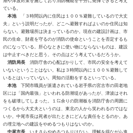
潮や津波対策を施しており消防機能を十分に発揮できると考え
ている。
本池
「３時間以内に住民は１００％避難しているので大丈
夫」という説明だったが、どこへ避難すればよいのか住民は知
らない。避難場所は決まっているのか。現在の建設計画は、市
民の生命、財産を守るのが消防の使命ということを否定するも
のになっている。肝心なときに使い物にならないものは、建設
は中止すべきだと思う。その点はどう考えているだろうか。
消防局長
消防庁舎の心配ばかりして、市民の安全を考えて
いないということはない。私は３時間以内に１００％避難して
いるとはいっていない。周知の活動をするといっている。
本池
下関市職員が派遣されている岩手県の宮古市の田老地
区には「国内最強」といわれる防潮堤があったが、津波はそれ
をも破壊してしまった。１㍍余りの防潮板を消防庁舎の周囲に
つくるから大丈夫というのは、東北の人から笑われるのではな
いか。中尾市長は死者が出たときにどんな責任をとるのか。あ
の埋立地への建設をやめるつもりはないのか。
中尾市長
いまさらやめるつもりはない。理解を得ながら進