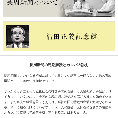
長周新聞の定期購読とカンパの訴え
長周新聞は、いかなる権威に対しても書けない記事は一行もない人民の言論
機関として1955年に創刊されました。
すっかり行き詰まった戦後社会の打開を求める幾千万大衆の願いを結びつけ
て力にしていくために、全国的な読者網、通信網を広げる努力を強めていま
す。また真実の報道を貫くうえでは、経営の面で特定の企業や組織などのス
ポンサーに頼るわけにはいかず、一人一人の読者・支持者の皆さまの購読料
とカンパに依拠して経営を成り立たせるほかはありません。