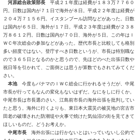
河原総合政策部長
平成２１年度は経費が１８３万７７６０
円。日数は国内が７１日で海外が８日。平成２２年度は経費が
２０４万７１５６円。イスタンブール訪問などがあった。日数
は国内が６５日、海外が１７日。平成２３年度は経費が２３８
万８６１２円。日数は国内が７０日、海外が５日。この年はＩ
ＷＣ年次総会の参加などがあった。歴代市長と比較しても格別
多い頻度ではない。登庁すべき日数というが、市長は特別職な
ので３６５日となるのかと思うので、先ほどのべた出張日数や
祝日等を引かれて、ご面倒とは思うが算数でもされてみてくだ
さい。
本池
今度もパナマのＩＷＣ総会に行かれるそうだが、中尾
市長が行ってもなんの変化もないはずだ。なにをしに行くか。
中尾市長は市長選のさい、江島前市長の海外出張を批判してい
たと思う。海外に行くよりも、東日本大震災の被災地の宮古市
田老の破壊された防潮堤や火事で焼けた気仙沼の街を見てきて
ほしいものだ。どうお考えか。
中尾市長
海外出張には行かないとはいっていないし公約で