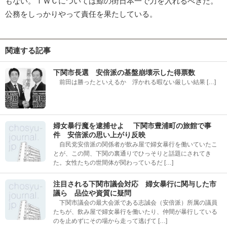
もない。ＩＷＣについては鯨の街日本一で力を入れるべきだ。
公務をしっかりやって責任を果たしている。
関連する記事
下関市長選 安倍派の基盤崩壊示した得票数
前田は勝ったといえるか 浮かれる暇ない厳しい結果 […]
婦女暴行魔を逮捕せよ 下関市豊浦町の旅館で事
件 安倍派の思い上がり反映
自民党安倍派の関係者が飲み屋で婦女暴行を働いていたこ
とが、この間、下関の裏通りでひっそりと話題にされてき
た。女性たちの世間体が関わっているだ […]
注目される下関市議会対応 婦女暴行に関与した市
議ら 品位や資質に疑問
下関市議会の最大会派である志誠会（安倍派）所属の議員
たちが、飲み屋で婦女暴行を働いたり、仲間が暴行している
のを止めずにその場から走って逃げて […]