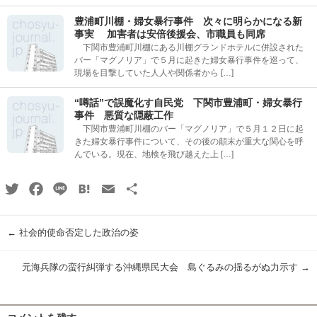
豊浦町川棚・婦女暴行事件 次々に明らかになる新
事実 加害者は安倍後援会、市職員も同席
下関市豊浦町川棚にある川棚グランドホテルに併設された
バー「マグノリア」で５月に起きた婦女暴行事件を巡って、
現場を目撃していた人人や関係者から […]
“噂話”で誤魔化す自民党 下関市豊浦町・婦女暴行
事件 悪質な隠蔽工作
下関市豊浦町川棚のバー「マグノリア」で５月１２日に起
きた婦女暴行事件について、その後の顛末が重大な関心を呼
んでいる。現在、地検を飛び越えた上 […]
Twitter
Facebook
Line
Hatena
Email
共
有
←
社会的使命否定した政治の姿
元海兵隊の蛮行糾弾する沖縄県民大会 島ぐるみの揺るがぬ力示す
→