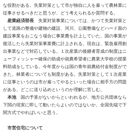
な役割がある。失業対策として市が独自に人を雇って農林業に
従事させるべきだと思うが、どう考えられるか質問する。
産業経済部長
失業対策事業については、かつて失業対策と
して道路の整備や建物の建設、河川、公園整備などハード面の
建設事業をおこなう場合に事業費を計上していた。国の事業が
復活したら失業対策事業費に計上される。現在は、緊急雇用創
出事業などで対応している。１次産業の後継者育成の制度はニ
ューフィッシャー確保の助成や就農希望者に農業大学校の授業
料助成をしている。今年度からは国の青年就農給付金制度がで
きた。林業者についても制度がある。失業対策として１次産業
に従事というのは市が雇ってやるといった場合に相手方の問題
がある。どこに送り込めというのか理解に苦しむ。
本池
国の予算がないからといわれるが、地方公共団体なら
下関の現実に即して動いたらよいのではないか。全国先端で下
関方式でやればいいと思う。
市営住宅について