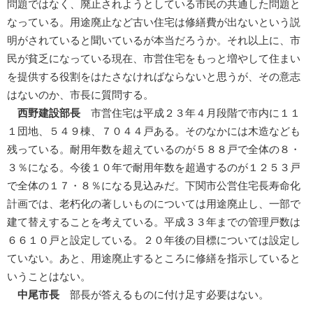
問題ではなく、廃止されようとしている市民の共通した問題と
なっている。用途廃止など古い住宅は修繕費が出ないという説
明がされていると聞いているが本当だろうか。それ以上に、市
民が貧乏になっている現在、市営住宅をもっと増やして住まい
を提供する役割をはたさなければならないと思うが、その意志
はないのか、市長に質問する。
西野建設部長
市営住宅は平成２３年４月段階で市内に１１
１団地、５４９棟、７０４４戸ある。そのなかには木造なども
残っている。耐用年数を超えているのが５８８戸で全体の８・
３％になる。今後１０年で耐用年数を超過するのが１２５３戸
で全体の１７・８％になる見込みだ。下関市公営住宅長寿命化
計画では、老朽化の著しいものについては用途廃止し、一部で
建て替えすることを考えている。平成３３年までの管理戸数は
６６１０戸と設定している。２０年後の目標については設定し
ていない。あと、用途廃止するところに修繕を指示していると
いうことはない。
中尾市長
部長が答えるものに付け足す必要はない。