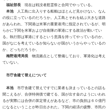
福祉部長
現在は戦没者慰霊祭と合同でやっている。
本池
人工島に出入りする船舶はほとんど見かけない。なん
の役に立っているのだろうか。人工島とそれを結ぶ大きな道路
があらわれ、下関港は米軍の重要港湾に指定されているが、明
らかに下関を米軍および自衛隊の軍港にする政治が動いてい
る。執行部は軍港にするという意識を持ってやっているのか、
国がなにを考えているか知らないが国がいうからやっているの
か、どっちだろうか。
梅野港湾局長
物流拠点として整備しており、軍港化は考え
ていない。
市庁舎建て替えについて
本池
市庁舎建て替えですでに業者も決まっているとの話も
聞こえるが、合併特例債で建てる、国が出す金のようにいわれ
るが実際には合併の算定替えがあるなど、市の負担は６０億円
になるということが昨日出された。下関の経済の疲弊、市民の