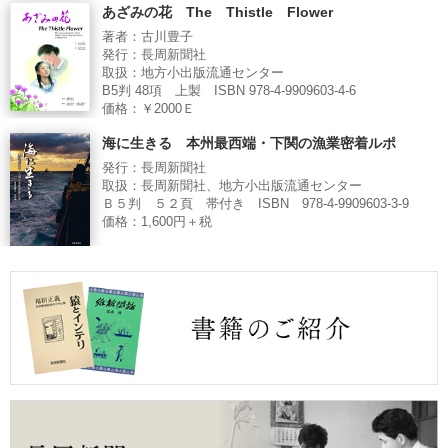
あざみの花 The Thistle Flower
著者：古川豊子
発行：長周新聞社
取扱：地方小出版流通センター
B5判 48項 上製 ISBN 978-4-9909603-4-6
価格：￥2000Ｅ
海に生きる 本州最西端・下関の漁業密着ルポ
発行：長周新聞社
取扱：長周新聞社、地方小出版流通センター
Ｂ５判 ５２頁 帯付き ISBN 978-4-9909603-3-9
価格：1,600円＋税