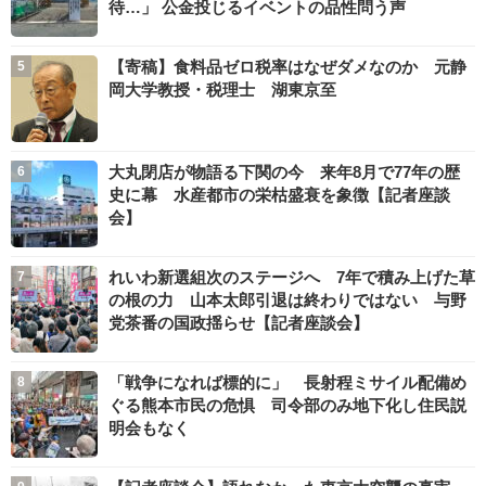
待…」 公金投じるイベントの品性問う声
【寄稿】食料品ゼロ税率はなぜダメなのか 元静
岡大学教授・税理士 湖東京至
大丸閉店が物語る下関の今 来年8月で77年の歴
史に幕 水産都市の栄枯盛衰を象徴【記者座談
会】
れいわ新選組次のステージへ 7年で積み上げた草
の根の力 山本太郎引退は終わりではない 与野
党茶番の国政揺らせ【記者座談会】
「戦争になれば標的に」 長射程ミサイル配備め
ぐる熊本市民の危惧 司令部のみ地下化し住民説
明会もなく