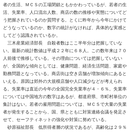
者の生活、ＭＣＳの工場閉鎖ともかかわっているが、若者の生
活、失業率、人口流出人数、商店の数の推移や実態についてど
う把握されているのか質問する。とくに昨年から今年にかけて
どうなっているのか、数字の統計がなければ、具体的な実感と
してどう認識されているか。
三木産業経済部長 自殺者数はここ半年分は把握していな
い。最新の統計数値は平成２２年に６８人。この数年来は７０
人前後で推移している。その理由については把握していない
が、全国的な傾向としては、健康問題、経済生活問題、家庭や
勤務問題となっている。商店街は空き店舗が増加傾向にあると
いえる。原因は郊外の大規模店舗や人口減少などが考えられ
る。失業率は直近の今年の全国完全失業率が４・６％。失業率
については中国地方の数字はあるが、都道府県、市町村単位の
集計はない。若者の雇用問題については、ＭＣＳで大量の失業
者が発生することから、国、県とともに対策連絡会議を発足さ
せて、セーフティネットの強化や対策に努めている。
砂原福祉部長 低所得者層の状況であるが、高齢化は２９％