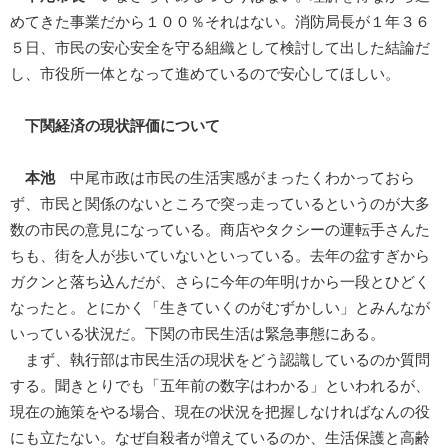
めてきた事業だから１００％それはない。消防局長が１年３６
５日、市民の安心安全を守る組織として検討して出した結論だ
し、市役所一体となって進めているので安心してほしい。
下関経済の現状評価について
本池
中尾市政は市民の生活実感がまったくわかっておら
ず、市民と関係のないところで突っ走っているというのが大多
数の市民の意見になっている。商店やタクシーの運転手さんた
ちも、街を人が歩いていないといっている。去年の盆すぎから
ガクンと落ち込んだが、さらに今年の年明けから一段とひどく
なったと。とにかく「生きていくのがむずかしい」とみんなが
いっている状況だ。下関の市民生活は緊急事態にある。
まず、執行部は市民生活の現状をどう認識しているのか質問
する。聞きとりでも「五年前の数字はわかる」といわれるが、
現在の施策をやる場合、現在の状況を把握しなければなんの役
にも立たない。なぜ自殺者が増えているのか、生活保護と高齢