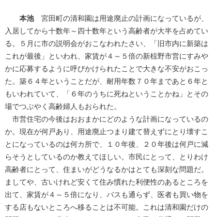
本池
宮田町の清和園は用途廃止の計画になっているが、
入居してから十数年～四十数年という高齢者が大半を占めてい
る。５月に市の説明会がおこなわれたさい、「旧市内に新築は
これが最後」といわれ、家賃が４～５倍の新椋野市営にすみや
かに応募するように呼びかけられたことで大きな不安がおこっ
た。築６４年ということだが、耐用年数７０年まであと６年と
もいわれていて、「６年のうちに死ねということかね」とその
場でつぶやく高齢婦人もおられた。
市営住宅の今後はおおまかにどのような計画になっているの
か。現在が何戸あり、用途廃止つまり建て替えずにとり壊すこ
とになっているのは何カ所で、１０年後、２０年後は何戸に減
らそうとしているのか教えてほしい。市民にとって、とりわけ
高齢者にとって、住まいがどうなるかはとても深刻な問題だ。
ましてや、古いけれど安くて住み慣れた利便性のあるところを
出て、家賃が４～５倍になり、バスも通らず、医者も買い物を
する店もないところへ移ることは不可能。これは清和園だけの