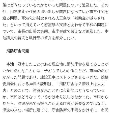
策はどうなっているのかといった問題について追及した。その
他、用途廃止や住民の追い出しが問題になっていた市営住宅を
巡る問題、軍港化が懸念される人工島や「補助金が減らされ
た」といって消えていく慰霊祭の実情とあわせて平和の問題に
ついて、市長の出張の実態、市庁舎建て替えなど追及した。本
池議員の質問と執行部の答弁を紹介したい。
消防庁舎問題
本池
冠水したことのある埋立地に消防庁舎を建てることが
いかに愚かなことかは、子どもでもわかることだ。市民の命が
かかった問題であり、建設工事はストップさせるべきだ。総務
委員会における局長の説明は、「消防庁舎は２階以上は大丈
夫」とのことで、津波が来たときに市街地はどうなっている
か、市民はどうなっているかは余り説明はなかった。市民から
見たら、津波が来ても持ちこたえる庁舎が必要なのではなく、
津波の来ない場所に建てて、庁舎防衛の手間をかけずに、市民