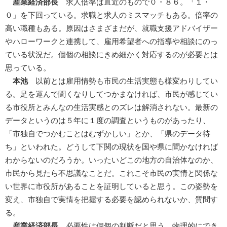
産業経済部長
求人倍率は直近のもので０・８６。「１・
０」を下回っている。求職と求人のミスマッチもある。倍率の
高い職種もある。原因はさまざまだが、就職支援アドバイザー
やハローワークと連携して、雇用希望者への指導や相談にのっ
ている状況だ。個個の相談にきめ細かく対応するのが必要とは
思っている。
本池
以前とは雇用情勢も市民の生活実態も様変わりしてい
る。足を運んで聞くなりしてつかまなければ、市民が感じてい
る市役所とみんなの生活実感とのズレは解消されない。最新の
データというのは５年に１度の調査というものがあったり、
「市独自でつかむことはむずかしい」とか、「県のデータ待
ち」といわれた。どうして下関の現状を国や県に聞かなければ
わからないのだろうか。いったいどこの地方の自治体なのか、
市民から見たら不思議なことだ。これこそ市民の実情と関係な
い世界に市役所があることを証明していると思う。この姿勢を
変え、市独自で実情を把握する必要を認められないか、質問す
る。
産業経済部長
必要性は個個の判断だと思う。物理的にでき