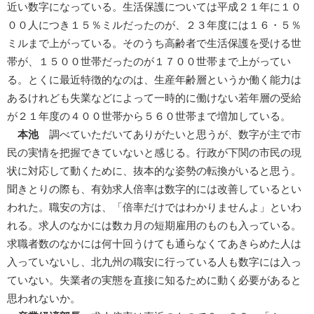
近い数字になっている。生活保護については平成２１年に１０
００人につき１５％ミルだったのが、２３年度には１６・５％
ミルまで上がっている。そのうち高齢者で生活保護を受ける世
帯が、１５００世帯だったのが１７００世帯まで上がってい
る。とくに最近特徴的なのは、生産年齢層というか働く能力は
あるけれども失業などによって一時的に働けない若年層の受給
が２１年度の４００世帯から５６０世帯まで増加している。
本池
調べていただいてありがたいと思うが、数字が主で市
民の実情を把握できていないと感じる。行政が下関の市民の現
状に対応して動くために、抜本的な姿勢の転換がいると思う。
聞きとりの際も、有効求人倍率は数字的には改善しているとい
われた。職安の方は、「倍率だけではわかりませんよ」といわ
れる。求人のなかには数カ月の短期雇用のものも入っている。
求職者数のなかには何十回うけても通らなくてあきらめた人は
入っていないし、北九州の職安に行っている人も数字には入っ
ていない。失業者の実態を直接に知るために動く必要があると
思われないか。