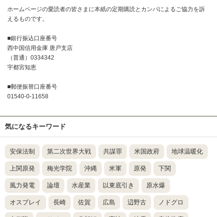
ホームページの愛読者の皆さまに本紙の定期購読とカンパによるご協力を訴
えるものです。
■銀行振込口座番号
西中国信用金庫 唐戸支店
（普通）0334342
宇都宮知恵
■郵便振替口座番号
01540-0-11658
気になるキーワード
安保法制
第二次世界大戦
共謀罪
米国政府
地球温暖化
上関原発
梅光学院
沖縄
米軍
原発
下関
風力発電
論壇
水産業
以東底引き
原水爆
オスプレイ
長崎
佐賀
広島
辺野古
ノドグロ