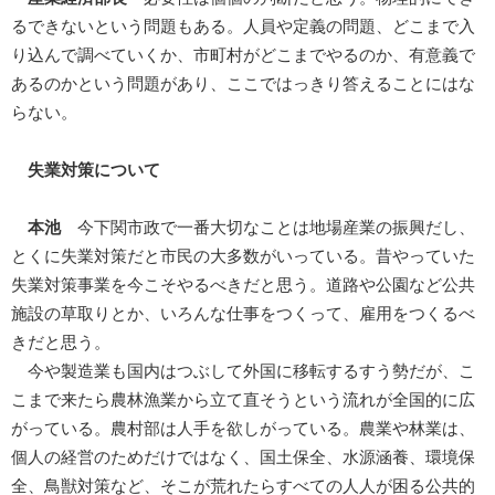
るできないという問題もある。人員や定義の問題、どこまで入
り込んで調べていくか、市町村がどこまでやるのか、有意義で
あるのかという問題があり、ここではっきり答えることにはな
らない。
失業対策について
本池
今下関市政で一番大切なことは地場産業の振興だし、
とくに失業対策だと市民の大多数がいっている。昔やっていた
失業対策事業を今こそやるべきだと思う。道路や公園など公共
施設の草取りとか、いろんな仕事をつくって、雇用をつくるべ
きだと思う。
今や製造業も国内はつぶして外国に移転するすう勢だが、こ
こまで来たら農林漁業から立て直そうという流れが全国的に広
がっている。農村部は人手を欲しがっている。農業や林業は、
個人の経営のためだけではなく、国土保全、水源涵養、環境保
全、鳥獣対策など、そこが荒れたらすべての人人が困る公共的