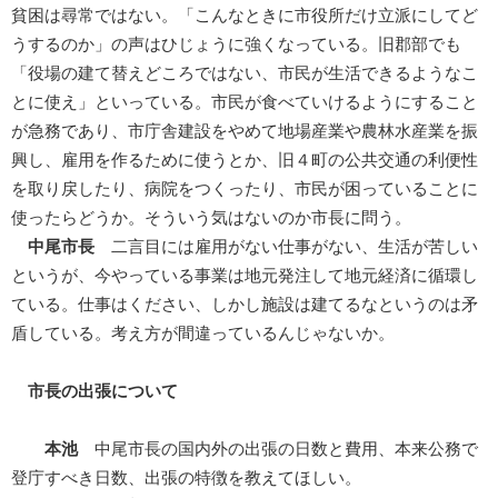
貧困は尋常ではない。「こんなときに市役所だけ立派にしてど
うするのか」の声はひじょうに強くなっている。旧郡部でも
「役場の建て替えどころではない、市民が生活できるようなこ
とに使え」といっている。市民が食べていけるようにすること
が急務であり、市庁舎建設をやめて地場産業や農林水産業を振
興し、雇用を作るために使うとか、旧４町の公共交通の利便性
を取り戻したり、病院をつくったり、市民が困っていることに
使ったらどうか。そういう気はないのか市長に問う。
中尾市長
二言目には雇用がない仕事がない、生活が苦しい
というが、今やっている事業は地元発注して地元経済に循環し
ている。仕事はください、しかし施設は建てるなというのは矛
盾している。考え方が間違っているんじゃないか。
市長の出張について
本池
中尾市長の国内外の出張の日数と費用、本来公務で
登庁すべき日数、出張の特徴を教えてほしい。