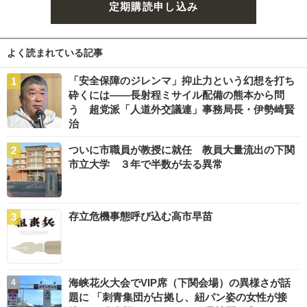
定期購読申し込み
よく読まれている記事
「安全保障のジレンマ」抑止力という幻想を打ち
砕くには――長射程ミサイル配備の熊本から問
う 超党派「人道外交議連」事務局長・伊勢崎賢
治
ついに市職員が教授に就任 教員大量流出の下関
市立大学 ３年で半数が去る異常
存立危機事態呼び込む高市早苗
海峡花火大会でVIP席（下関会場）の異様さが話
題に 「刺青集団が占拠し、紐パン姿の女性が接