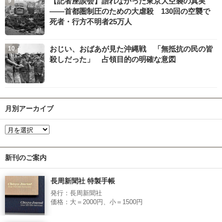
【記者座談会】語れなかった東京大空襲の真実
――首都圏制圧のための大虐殺 130回の空襲で
死者・行方不明者25万人
おじい、おばあが見た沖縄戦 「無抵抗の民の皆
殺しだった」 占領目的の明確な意図
月別アーカイブ
新刊のご案内
長周新聞社 特製手帳
発行：長周新聞社
価格：大＝2000円、小＝1500円