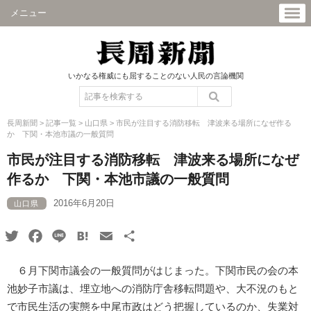
メニュー
いかなる権威にも屈することのない人民の言論機関
長周新聞
>
記事一覧
>
山口県
>
市民が注目する消防移転 津波来る場所になぜ作る
か 下関・本池市議の一般質問
市民が注目する消防移転 津波来る場所になぜ
作るか 下関・本池市議の一般質問
2016年6月20日
山口県
Twitter
Facebook
Line
Hatena
Email
共
有
６月下関市議会の一般質問がはじまった。下関市民の会の本
池妙子市議は、埋立地への消防庁舎移転問題や、大不況のもと
で市民生活の実態を中尾市政はどう把握しているのか、失業対