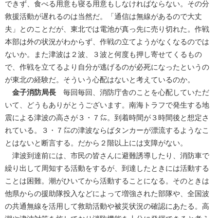
できず、食べる用意も寝る用意もしなければならない。その分
救援活動が遅れるのは当然だ。「通信は無線があるので大丈
夫」とのことだが、東北では電池が真っ先に売り切れた。作戦
本部は外の状況がわからず、作戦の立てようがなくなるのでは
ないか。また津波は２波、３波と何度も押し寄せてくるもの
で、作戦を立てるより自分が逃げるのが必死になったというの
が東北の経験だ。そういう心配はないと考えているのか。
金子消防局長
毎回毎回、消防庁舎のことを心配していただ
いて、どうもありがとうございます。南海トラフで発生する地
震による津波の高さが３・７㍍。到着時間が３時間後と想定さ
れている。３・７㍍の津波ならばタンカーが漂流するようなこ
とはないと断言する。だから２階以上には支障がない。
津波到達前には、市民の皆さんに避難誘導したり、消防車で
繰り出して周知する活動をするが、到達したときには活動する
ことは困難。潮がひいてから活動することになる。そのときは
他県からの援助隊投入などによって増強された部隊や、全国波
の共通無線を活用して救助活動や被災状況の確認にあたる。高