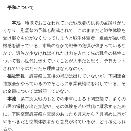
平和について
本池
地域でおこなわれていた戦没者の供養の盆踊りがな
くなり、慰霊祭の予算も削減されて、このままだと戦争体験を
受け継ぐものがなくなってしまうと戦争体験者、遺族が強い危
機感を語っている。市民のなかで戦争の危惧が強まっているな
かで、遺族が少なければそれだけ力を入れて先の戦争の犠牲に
ついて若い世代に伝えていくことが大事だと思う。予算カット
されているのだったら理由はなんなのか。
福祉部長
慰霊祭に直接の補助は出していないが、下関連合
遺族会がやっているのでそちらに事業費補助を出している。そ
の金額については減額していない。
本池
第二次大戦のもとでの米軍による下関空襲で、多くの
市民の犠牲が出た実態や、その体験を若い世代に継承するため
に、下関空襲慰霊祭を空襲のあった６月末から７月初めに市が
やるべきだと空襲体験者から意見が出ているが、どう考えられ
るか。