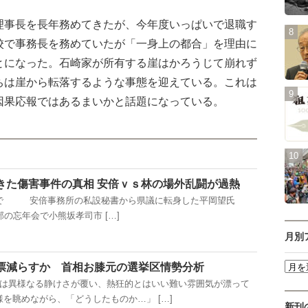
事長を長年務めてきたが、今年度いっぱいで退職す
校で事務長を務めていたが「一身上の都合」を理由に
とになった。石崎家が所有する崖はかろうじて崩れず
ちは崖から転落するような事態を迎えている。これは
因果応報ではあるまいかと話題になっている。
きた傷害事件の真相 安倍ｖｓ林の場外乱闘が過熱
で 安倍事務所の私設秘書から県議に転身した平岡望氏
の忘年会で小熊坂孝司市 […]
月別
票減らすか 首相お膝元の選挙区情勢分析
は異様なる静けさが覆い、熱狂的とはいい難い雰囲気が漂って
を眺めながら、「どうしたものか…」 […]
新刊