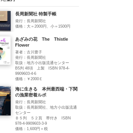
長周新聞社 特製手帳
発行：長周新聞社
価格：大＝2000円、小＝1500円
あざみの花 The Thistle
Flower
著者：古川豊子
発行：長周新聞社
取扱：地方小出版流通センター
B5判 48項 上製 ISBN 978-4-
9909603-4-6
価格：￥2000Ｅ
海に生きる 本州最西端・下関
の漁業密着ルポ
発行：長周新聞社
取扱：長周新聞社、地方小出版流通
センター
Ｂ５判 ５２頁 帯付き ISBN
978-4-9909603-3-9
価格：1,600円＋税