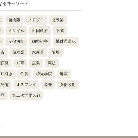
なるキーワード
縄
自衛隊
ノドグロ
北朝鮮
崎
ミサイル
米国政府
下関
光
安保法制
朝鮮戦争
地球温暖化
野古
原水爆
水産業
論壇
関原発
米軍
広島
憲法
東底引き
佐賀
梅光学院
地震
力発電
オスプレイ
原発
安倍政府
謀罪
第二次世界大戦
|