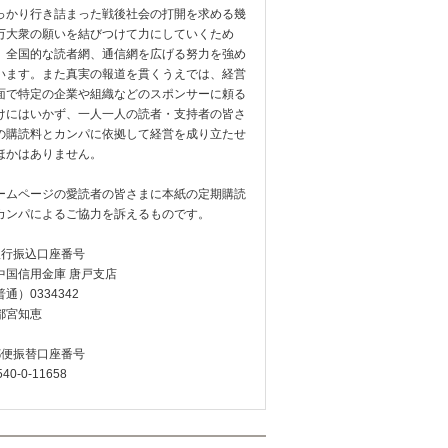
っかり行き詰まった戦後社会の打開を求める幾
万大衆の願いを結びつけて力にしていくため
、全国的な読者網、通信網を広げる努力を強め
います。また真実の報道を貫くうえでは、経営
面で特定の企業や組織などのスポンサーに頼る
けにはいかず、一人一人の読者・支持者の皆さ
の購読料とカンパに依拠して経営を成り立たせ
ほかはありません。
ームページの愛読者の皆さまに本紙の定期購読
カンパによるご協力を訴えるものです。
銀行振込口座番号
中国信用金庫 唐戸支店
通）0334342
都宮知恵
郵便振替口座番号
540-0-11658