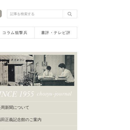
コラム狙撃兵
書評・テレビ評
長周新聞について
福田正義記念館のご案内