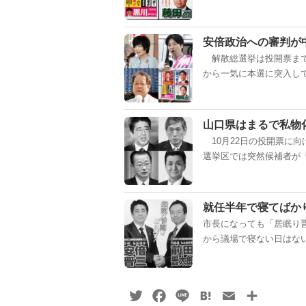
安倍政治への審判が
解散総選挙は投開票まで
から一気に本選に突入して
山口県はまるで私物
10月22日の投開票に
選挙区では突然候補者が「
就任半年で寝てばか
市長になっても「居眠り
から議場で寝ない日はない
Twitter
Facebook
Line
Hatena
Email
共