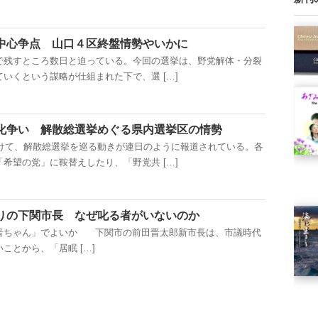
中心争点 山口４区終盤情勢やいかに
残すところ数日と迫っている。今回の選挙は、野党解体・分裂
いくという謀略が仕組まれた下で、選 […]
化争い 解散総選挙めぐる県内選挙区の情勢
向けて、解散総選挙を巡る動きが連日のように報道されている。各
希望の党」に鞍替えしたり、「野党共 […]
りの下関市長 なぜ叱る者がいないのか
晋ちゃん」でよいか 下関市の前田晋太郎新市長は、市議時代
ことから、「居眠 […]