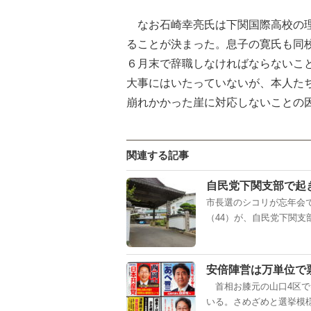
なお石崎幸亮氏は下関国際高校の理
ることが決まった。息子の寛氏も同
６月末で辞職しなければならないこ
大事にはいたっていないが、本人た
崩れかかった崖に対応しないことの
関連する記事
自民党下関支部で起
市長選のシコリが忘年会
（44）が、自民党下関支部
安倍陣営は万単位で
首相お膝元の山口4区で
いる。さめざめと選挙模様