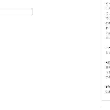
す
千
に
て
の
わ
ま
る
ホ
と
■
西
（普
宇
■
01