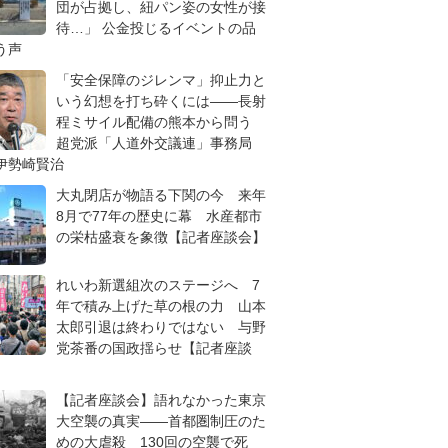
団が占拠し、紐パン姿の女性が接
待…」 公金投じるイベントの品
う声
「安全保障のジレンマ」抑止力と
いう幻想を打ち砕くには――長射
程ミサイル配備の熊本から問う
超党派「人道外交議連」事務局
伊勢崎賢治
大丸閉店が物語る下関の今 来年
8月で77年の歴史に幕 水産都市
の栄枯盛衰を象徴【記者座談会】
れいわ新選組次のステージへ 7
年で積み上げた草の根の力 山本
太郎引退は終わりではない 与野
党茶番の国政揺らせ【記者座談
【記者座談会】語れなかった東京
大空襲の真実――首都圏制圧のた
めの大虐殺 130回の空襲で死