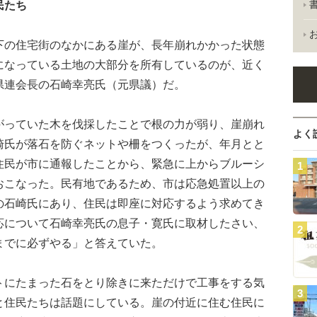
民たち
の住宅街のなかにある崖が、長年崩れかかった状態
になっている土地の大部分を所有しているのが、近く
県連会長の石崎幸亮氏（元県議）だ。
っていた木を伐採したことで根の力が弱り、崖崩れ
よく
崎氏が落石を防ぐネットや柵をつくったが、年月とと
住民が市に通報したことから、緊急に上からブルーシ
おこなった。民有地であるため、市は応急処置以上の
の石崎氏にあり、住民は即座に対応するよう求めてき
応について石崎幸亮氏の息子・寛氏に取材したさい、
までに必ずやる」と答えていた。
にたまった石をとり除きに来ただけで工事をする気
と住民たちは話題にしている。崖の付近に住む住民に