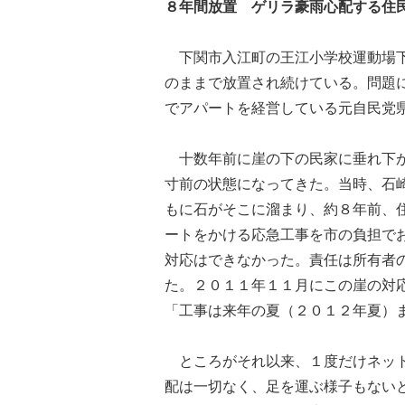
８年間放置 ゲリラ豪雨心配する住
下関市入江町の王江小学校運動場下
のままで放置され続けている。問題
でアパートを経営している元自民党
十数年前に崖の下の民家に垂れ下が
寸前の状態になってきた。当時、石
もに石がそこに溜まり、約８年前、
ートをかける応急工事を市の負担で
対応はできなかった。責任は所有者
た。２０１１年１１月にこの崖の対
「工事は来年の夏（２０１２年夏）
ところがそれ以来、１度だけネット
配は一切なく、足を運ぶ様子もない