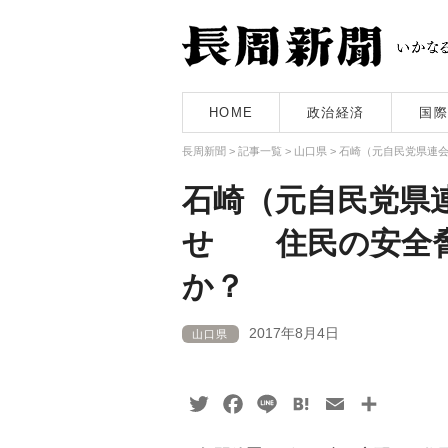
HOME
政治経済
国際
長周新聞
>
記事一覧
>
山口県
>
石崎（元自民党県連
石崎（元自民党県
せ 住民の安全脅
か？
2017年8月4日
山口県
Twitter
Facebook
Line
Hatena
Email
共
有