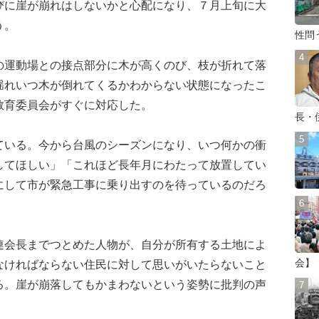
びに崖が崩れはしないかと心配になり、７月上旬に大
う。
性問
運動場との接点部分に木が高くのび、枝が折れて落
揺れいつ木が倒れてくるかわからない状態になったこ
教育委員会がすぐに対応した。
長・
いる。今から台風のシーズンになり、いつ何かの衝
してほしい」「これほど長年月にわたって放置してい
にして市が緊急工事に乗り出すのを待っているのだろ
会長までつとめた人物が、自分が所有する土地によ
会】
なければならない住民に対して思いがいたらないこと
る。崖が崩落してもかまわないという姿勢に批判の声