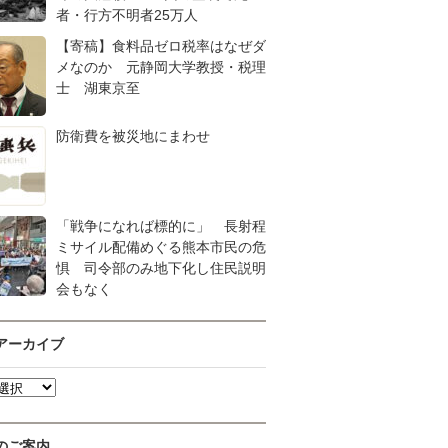
者・行方不明者25万人
【寄稿】食料品ゼロ税率はなぜダ
メなのか 元静岡大学教授・税理
士 湖東京至
防衛費を被災地にまわせ
「戦争になれば標的に」 長射程
ミサイル配備めぐる熊本市民の危
惧 司令部のみ地下化し住民説明
会もなく
アーカイブ
のご案内