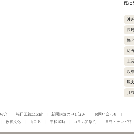
気に
沖
長
梅
辺
上
以
風
共
紹介
|
福田正義記念館
|
新聞購読の申し込み
|
お問い合わせ
|
|
教育文化
|
山口県
|
平和運動
|
コラム狙撃兵
|
書評・テレビ評