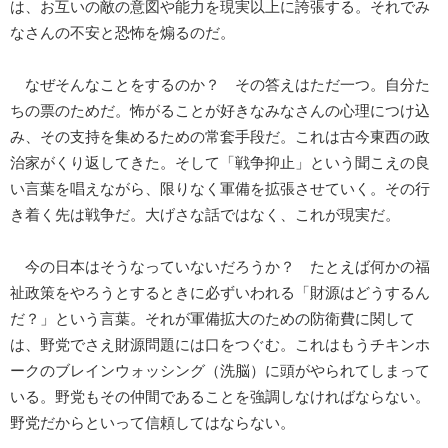
は、お互いの敵の意図や能力を現実以上に誇張する。それでみ
なさんの不安と恐怖を煽るのだ。
なぜそんなことをするのか？ その答えはただ一つ。自分た
ちの票のためだ。怖がることが好きなみなさんの心理につけ込
み、その支持を集めるための常套手段だ。これは古今東西の政
治家がくり返してきた。そして「戦争抑止」という聞こえの良
い言葉を唱えながら、限りなく軍備を拡張させていく。その行
き着く先は戦争だ。大げさな話ではなく、これが現実だ。
今の日本はそうなっていないだろうか？ たとえば何かの福
祉政策をやろうとするときに必ずいわれる「財源はどうするん
だ？」という言葉。それが軍備拡大のための防衛費に関して
は、野党でさえ財源問題には口をつぐむ。これはもうチキンホ
ークのブレインウォッシング（洗脳）に頭がやられてしまって
いる。野党もその仲間であることを強調しなければならない。
野党だからといって信頼してはならない。