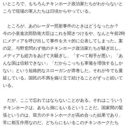
いところで、もちろんチキンホーク政治家たちがわからないと
ころで現場の軍人たちは日頃からやっている。
ところが、あのレーダー照射事件のときはどうなったか？
今の小泉進次郎防衛大臣はこれを聞きつけるや、なんと午前2時
にメディアを呼び出して事件を大々的に公表してしまった。案
の定、与野党問わず他のチキンホーク政治家たちが騒ぎ出し、
メディアも総力をあげて大騒ぎし、「すべて相手が悪い」「あ
んな国は信頼できない」「だからこっちも軍備を増強するしか
ない」という短絡的なスローガンが席巻した。それが今でも蔓
延している。国民の不満を煽り立て続けることがずっと続いて
いる。
だが、ここで忘れてはならないことがある。それはこういう
チキンホークは、あちら側にもいるということだ。国家間の緊
張というのは、双方のチキンホークが高め合った結果であり、
常に相互作用なのだ。どちらにもいるこのチキンホークたち