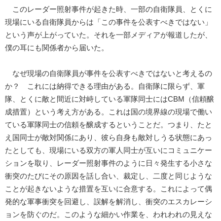
このレーダー照射事件が起きた時、一部の自衛隊員、とくに
現場にいる自衛隊員からは「この事件を公表すべきではない」
という声が上がっていた。それを一部メディアが報道したが、
僕の耳にも関係者から届いた。
なぜ現場の自衛隊員が事件を公表すべきではないと考えるの
か？ これには納得できる理由がある。自衛隊に限らず、軍
隊、とくに敵と間近に対峙している軍隊同士にはCBM（信頼醸
成措置）という考え方がある。これは国の境界線の現場で働い
ている軍隊同士の信頼を醸成するということだ。つまり、たと
え国同士が敵対関係にあり、彼ら自身も敵対しうる状態にあっ
たとしても、現場にいる双方の軍人同士が互いにコミュニケー
ションを取り、レーダー照射事件のように日々発生する小さな
衝突のたびにその原因を話し合い、裁定し、二度と同じような
ことが起きないような措置を互いに合意する。これによって偶
発的な軍事衝突を回避し、誤解を解消し、衝突のエスカレーシ
ョンを防ぐのだ。このような細かい作業を、われわれの見えな