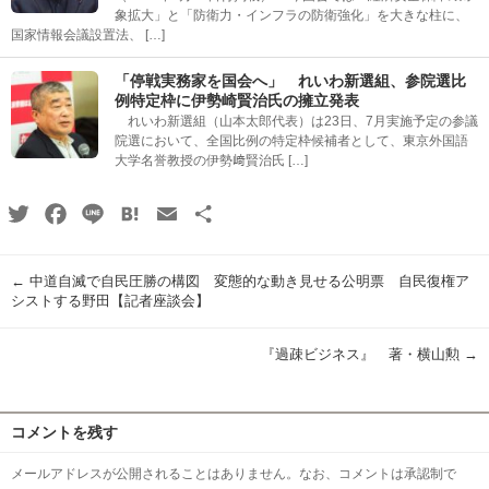
象拡大」と「防衛力・インフラの防衛強化」を大きな柱に、
国家情報会議設置法、 […]
「停戦実務家を国会へ」 れいわ新選組、参院選比
例特定枠に伊勢崎賢治氏の擁立発表
れいわ新選組（山本太郎代表）は23日、7月実施予定の参議
院選において、全国比例の特定枠候補者として、東京外国語
大学名誉教授の伊勢﨑賢治氏 […]
Twitter
Facebook
Line
Hatena
Email
共
有
←
中道自滅で自民圧勝の構図 変態的な動き見せる公明票 自民復権ア
シストする野田【記者座談会】
『過疎ビジネス』 著・横山勲
→
コメントを残す
メールアドレスが公開されることはありません。なお、コメントは承認制で