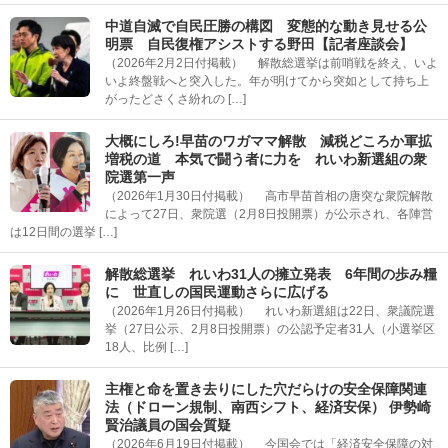
中道自滅で自民圧勝の構図 変態的な動き見せる公
明票 自民復権アシストする野田【記者座談会】
（2026年2月2日付掲載） 解散総選挙は前哨戦を終え、いよ
いよ終盤戦へと突入した。年が明けてから突如として持ち上
がったどさくさ紛れの […]
大概にしろ!早苗のワガママ解散 減税どころか軍拡
増税の道 本気で闘う者に力を れいわ新選組の衆
院選第一声
（2026年1月30日付掲載） 高市早苗首相の唐突な衆院解散
によって27日、衆院選（2月8日投開票）が公示され、各陣営
は12日間の選挙 […]
解散総選挙 れいわ31人の擁立発表 6年間の歩み糧
に 世直しの国民運動さらに広げる
（2026年1月26日付掲載） れいわ新選組は22日、衆議院選
挙（27日公示、2月8日投開票）の公認予定者31人（小選挙区
18人、比例 […]
主権と命を置き去りにした穴だらけの安全保障関連
法（ドローン規制、南西シフト、経済安保） 伊勢崎
賢治議員の国会質疑
（2026年6月19日付掲載） 今国会では「経済安全保障の対