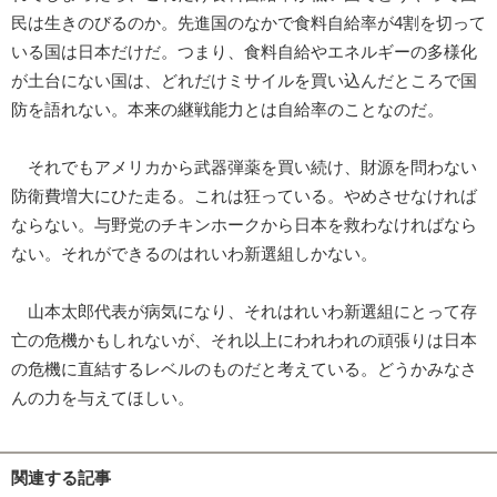
民は生きのびるのか。先進国のなかで食料自給率が4割を切って
いる国は日本だけだ。つまり、食料自給やエネルギーの多様化
が土台にない国は、どれだけミサイルを買い込んだところで国
防を語れない。本来の継戦能力とは自給率のことなのだ。
それでもアメリカから武器弾薬を買い続け、財源を問わない
防衛費増大にひた走る。これは狂っている。やめさせなければ
ならない。与野党のチキンホークから日本を救わなければなら
ない。それができるのはれいわ新選組しかない。
山本太郎代表が病気になり、それはれいわ新選組にとって存
亡の危機かもしれないが、それ以上にわれわれの頑張りは日本
の危機に直結するレベルのものだと考えている。どうかみなさ
んの力を与えてほしい。
関連する記事