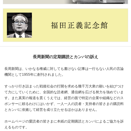
長周新聞の定期購読とカンパの訴え
長周新聞は、いかなる権威に対しても書けない記事は一行もない人民の言論
機関として1955年に創刊されました。
すっかり行き詰まった戦後社会の打開を求める幾千万大衆の願いを結びつけ
て力にしていくために、全国的な読者網、通信網を広げる努力を強めていま
す。また真実の報道を貫くうえでは、経営の面で特定の企業や組織などのス
ポンサーに頼るわけにはいかず、一人一人の読者・支持者の皆さまの購読料
とカンパに依拠して経営を成り立たせるほかはありません。
ホームページの愛読者の皆さまに本紙の定期購読とカンパによるご協力を訴
えるものです。