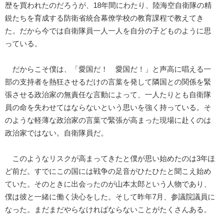
歴を買われたのだろうが、18年間にわたり、陸海空自衛隊の精
鋭たちを育成する防衛省統合幕僚学校の教育課程で教えてき
た。だから今では自衛隊員一人一人を自分の子どものように思
っている。
だからこそ僕は、「愛国だ！ 愛国だ！」と声高に唱える一
部の支持者を熱狂させるだけの言葉を発して隣国との関係を緊
張させる政治家の無責任な言動によって、一人たりとも自衛隊
員の命を失わせてはならないという思いを強く持っている。そ
のような軽薄な政治家の言葉で緊張が高まった現場に赴くのは
政治家ではない。自衛隊員だ。
このようなリスクが高まってきたと僕が思い始めたのは3年ほ
ど前だ。すでにこの国には戦争の足音がひたひたと聞こえ始め
ていた。そのときに出会ったのが山本太郎という人物であり、
僕は彼と一緒に働く決心をした。そして昨年7月、参議院議員に
なった。まだまだやらなければならないことがたくさんある。