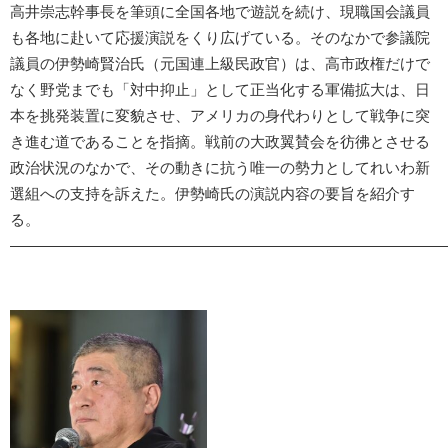
高井崇志幹事長を筆頭に全国各地で遊説を続け、現職国会議員
も各地に赴いて応援演説をくり広げている。そのなかで参議院
議員の伊勢崎賢治氏（元国連上級民政官）は、高市政権だけで
なく野党までも「対中抑止」として正当化する軍備拡大は、日
本を挑発装置に変貌させ、アメリカの身代わりとして戦争に突
き進む道であることを指摘。戦前の大政翼賛会を彷彿とさせる
政治状況のなかで、その動きに抗う唯一の勢力としてれいわ新
選組への支持を訴えた。伊勢崎氏の演説内容の要旨を紹介す
る。
―――――――――――――――――――――――――――――