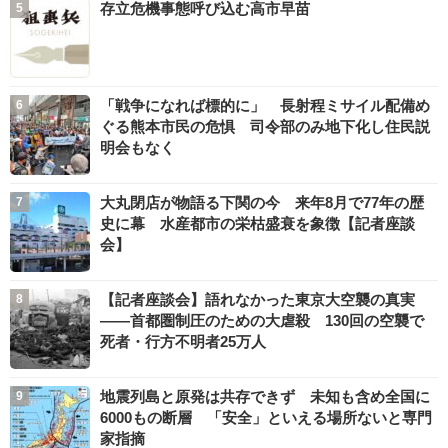
存立危機事態呼び込む高市早苗
「戦争になれば標的に」 長射程ミサイル配備め
ぐる熊本市民の危惧 司令部のみ地下化し住民説
明会もなく
大丸閉店が物語る下関の今 来年8月で77年の歴
史に幕 水産都市の栄枯盛衰を象徴【記者座談
会】
【記者座談会】語れなかった東京大空襲の真実
――首都圏制圧のための大虐殺 130回の空襲で
死者・行方不明者25万人
地震列島と原発は共存できず 未知も含め全国に
6000もの断層 「安全」といえる場所ないと専門
家指摘