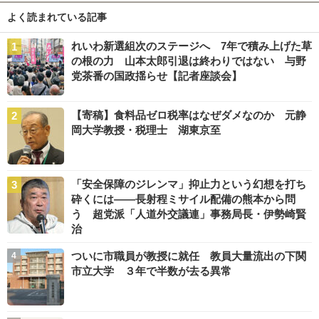
よく読まれている記事
れいわ新選組次のステージへ 7年で積み上げた草
の根の力 山本太郎引退は終わりではない 与野
党茶番の国政揺らせ【記者座談会】
【寄稿】食料品ゼロ税率はなぜダメなのか 元静
岡大学教授・税理士 湖東京至
「安全保障のジレンマ」抑止力という幻想を打ち
砕くには――長射程ミサイル配備の熊本から問
う 超党派「人道外交議連」事務局長・伊勢崎賢
治
ついに市職員が教授に就任 教員大量流出の下関
市立大学 ３年で半数が去る異常