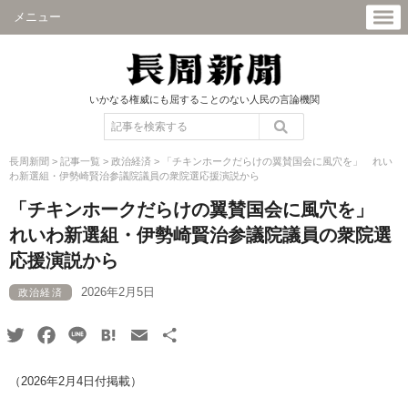
メニュー
いかなる権威にも屈することのない人民の言論機関
長周新聞
>
記事一覧
>
政治経済
>
「チキンホークだらけの翼賛国会に風穴を」 れい
わ新選組・伊勢崎賢治参議院議員の衆院選応援演説から
「チキンホークだらけの翼賛国会に風穴を」
れいわ新選組・伊勢崎賢治参議院議員の衆院選
応援演説から
2026年2月5日
政治経済
Twitter
Facebook
Line
Hatena
Email
共
有
（2026年2月4日付掲載）