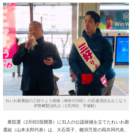
れいわ新選組の三好りょう候補（神奈川15区）の応援演説をおこなう
伊勢﨑賢治氏㊧（1月29日、平塚駅）
衆院選（2月8日投開票）に31人の公認候補を立てたれいわ新
選組（山本太郎代表）は、大石晃子、櫛渕万里の両共同代表、