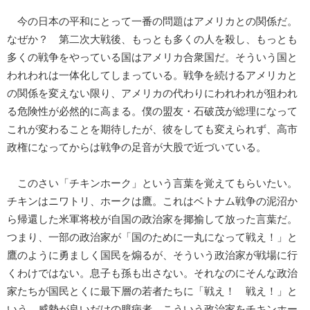
今の日本の平和にとって一番の問題はアメリカとの関係だ。
なぜか？ 第二次大戦後、もっとも多くの人を殺し、もっとも
多くの戦争をやっている国はアメリカ合衆国だ。そういう国と
われわれは一体化してしまっている。戦争を続けるアメリカと
の関係を変えない限り、アメリカの代わりにわれわれが狙われ
る危険性が必然的に高まる。僕の盟友・石破茂が総理になって
これが変わることを期待したが、彼をしても変えられず、高市
政権になってからは戦争の足音が大股で近づいている。
このさい「チキンホーク」という言葉を覚えてもらいたい。
チキンはニワトリ、ホークは鷹。これはベトナム戦争の泥沼か
ら帰還した米軍将校が自国の政治家を揶揄して放った言葉だ。
つまり、一部の政治家が「国のために一丸になって戦え！」と
鷹のように勇ましく国民を煽るが、そういう政治家が戦場に行
くわけではない。息子も孫も出さない。それなのにそんな政治
家たちが国民とくに最下層の若者たちに「戦え！ 戦え！」と
いう。威勢が良いだけの臆病者。こういう政治家をチキンホー