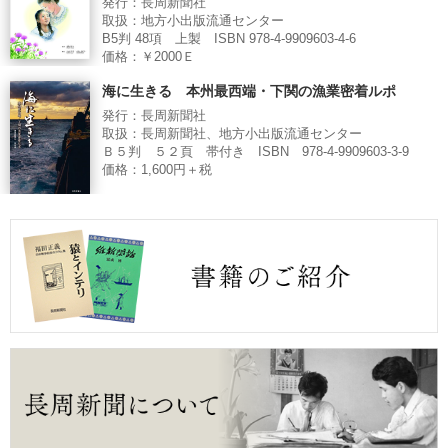
発行：長周新聞社
取扱：地方小出版流通センター
B5判 48項 上製 ISBN 978-4-9909603-4-6
価格：￥2000Ｅ
海に生きる 本州最西端・下関の漁業密着ルポ
発行：長周新聞社
取扱：長周新聞社、地方小出版流通センター
Ｂ５判 ５２頁 帯付き ISBN 978-4-9909603-3-9
価格：1,600円＋税