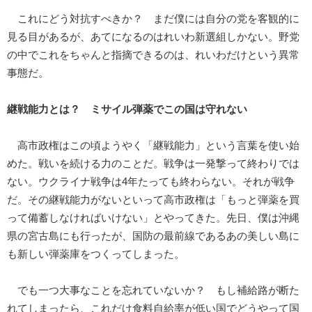
これにどう対抗すべきか？ まだ僕には自分の党を客観的に
見る目があるが、あてになるのはれいわ新選組しかない。野党
の中でこれをちゃんと指摘できるのは、れいわだけという異常
事態だ。
継戦能力とは？ ミサイル弾薬でこの国は守れない
高市政権はこの頃ようやく「継戦能力」という言葉を使い始
めた。戦いを続ける力のことだ。戦争は一発撃って終わりでは
ない。ウクライナ戦争は4年たっても終わらない。それが戦争
だ。その継戦能力がないといって高市政権は「もっと弾薬を買
って備蓄しなければいけない」とやってきた。先日、僕は沖縄
県の宮古島にも行ったが、国防の最前線であるあの美しい島に
も新しい弾薬庫をつくってしまった。
でも一つ大事なことを忘れていないか？ もし補給路が断た
れてしまったら、これだけ食料自給率が低い国でどうやって国