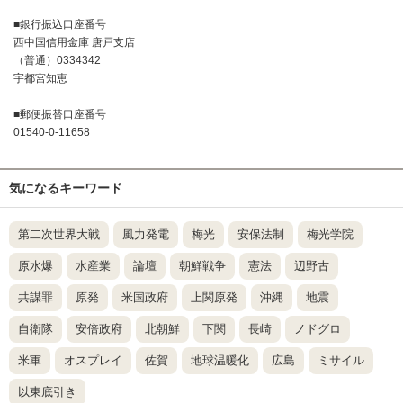
■銀行振込口座番号
西中国信用金庫 唐戸支店
（普通）0334342
宇都宮知恵
■郵便振替口座番号
01540-0-11658
気になるキーワード
第二次世界大戦
風力発電
梅光
安保法制
梅光学院
原水爆
水産業
論壇
朝鮮戦争
憲法
辺野古
共謀罪
原発
米国政府
上関原発
沖縄
地震
自衛隊
安倍政府
北朝鮮
下関
長崎
ノドグロ
米軍
オスプレイ
佐賀
地球温暖化
広島
ミサイル
以東底引き