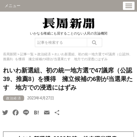
メニュー
いかなる権威にも屈することのない人民の言論機関
長周新聞
>
記事一覧
>
政治経済
>
れいわ新選組、初の統一地方選で47議席（公認39、
推薦8）を獲得 擁立候補の6割が当選果たす 地方での浸透にはずみ
れいわ新選組、初の統一地方選で47議席（公認
39、推薦8）を獲得 擁立候補の6割が当選果た
す 地方での浸透にはずみ
2023年4月27日
政治経済
Twitter
Facebook
Line
Hatena
Email
共
有