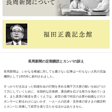
長周新聞の定期購読とカンパの訴え
長周新聞は、いかなる権威に対しても書けない記事は一行もない人民の言論
機関として1955年に創刊されました。
すっかり行き詰まった戦後社会の打開を求める幾千万大衆の願いを結びつけ
て力にしていくために、全国的な読者網、通信網を広げる努力を強めていま
す。また真実の報道を貫くうえでは、経営の面で特定の企業や組織などのス
ポンサーに頼るわけにはいかず、一人一人の読者・支持者の皆さまの購読料
とカンパに依拠して経営を成り立たせるほかはありません。