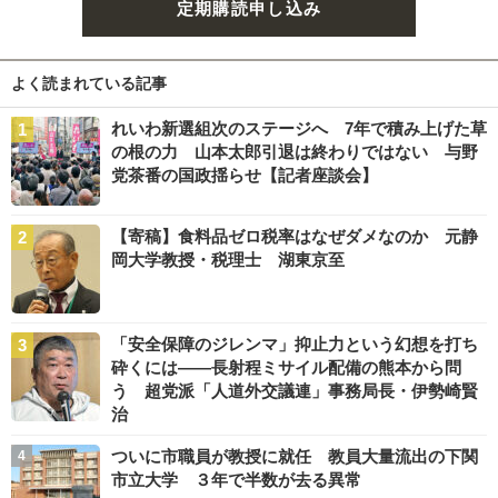
定期購読申し込み
よく読まれている記事
れいわ新選組次のステージへ 7年で積み上げた草
の根の力 山本太郎引退は終わりではない 与野
党茶番の国政揺らせ【記者座談会】
【寄稿】食料品ゼロ税率はなぜダメなのか 元静
岡大学教授・税理士 湖東京至
「安全保障のジレンマ」抑止力という幻想を打ち
砕くには――長射程ミサイル配備の熊本から問
う 超党派「人道外交議連」事務局長・伊勢崎賢
治
ついに市職員が教授に就任 教員大量流出の下関
市立大学 ３年で半数が去る異常