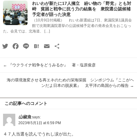
れいわが新たに17人擁立 紛い物の「野党」とも対
峙 貧困と戦争に抗う力の結集を 衆院選公認候補
予定者が語った決意
（10月9日付掲載） れいわ新選組は7日、衆議院第1議員会
館で次期衆議院選挙の公認候補予定者の発表会見をおこなっ
た。会見では、北海道、 […]
Twitter
Facebook
Line
Hatena
Email
共
有
←
『ウクライナ戦争をどうみるか』 著・塩原俊彦
海の環境激変させる再エネのための深海採掘 シンポジウム『ここがヘ
ンだよ日本の脱炭素』 太平洋の島国からの報告
→
この記事へのコメント
山椒魚
says:
2023年5月1日 at 6:59 PM
４７人当選を読んでうれし涙が出た。