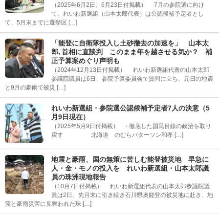
（2025年6月2日、6月23日付掲載） 7月の参院選に向け
て、れいわ新選組（山本太郎代表）は公認候補予定者とし
て、5月末までに選挙区 […]
「能登に自衛隊投入し土砂撤去の加速を」 山本太
郎､首相に直談判 このまま年を越させる気か？ 補
正予算案めぐり声明も
（2024年12月13日付掲載） れいわ新選組代表の山本太郎
参議院議員は6日、参院予算委員会で質問に立ち、元日の地震
と9月の豪雨で被災 […]
れいわ新選組・参院選公認候補予定者7人の決意（5
月9日現在）
（2025年5月9日付掲載） ・徹底した国民目線の政治を取り
戻す 北海道 のむらパターソン和孝 […]
地震と豪雨、国の無策に苦しむ能登被災地 早急に
人・金・モノの投入を れいわ新選組・山本太郎議
員の珠洲現地報告
（10月7日付掲載） れいわ新選組代表の山本太郎参議院議
員は2日、先月末に引き続き石川県奥能登の被災地に赴き、地
震と豪雨災害に見舞われた珠 […]