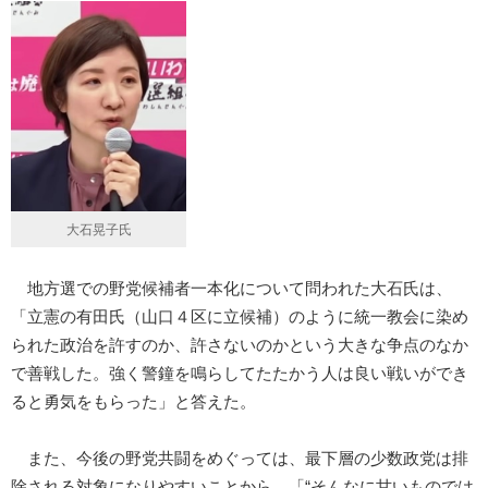
大石晃子氏
地方選での野党候補者一本化について問われた大石氏は、
「立憲の有田氏（山口４区に立候補）のように統一教会に染め
られた政治を許すのか、許さないのかという大きな争点のなか
で善戦した。強く警鐘を鳴らしてたたかう人は良い戦いができ
ると勇気をもらった」と答えた。
また、今後の野党共闘をめぐっては、最下層の少数政党は排
除される対象になりやすいことから、「“そんなに甘いものでは