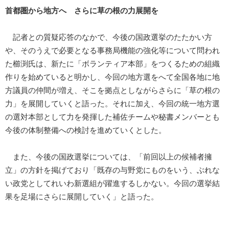
首都圏から地方へ さらに草の根の力展開を
記者との質疑応答のなかで、今後の国政選挙のたたかい方
や、そのうえで必要となる事務局機能の強化等について問われ
た櫛渕氏は、新たに「ボランティア本部」をつくるための組織
作りを始めていると明かし、今回の地方選をへて全国各地に地
方議員の仲間が増え、そこを拠点としながらさらに「草の根の
力」を展開していくと語った。それに加え、今回の統一地方選
の選対本部として力を発揮した補佐チームや秘書メンバーとも
今後の体制整備への検討を進めていくとした。
また、今後の国政選挙については、「前回以上の候補者擁
立」の方針を掲げており「既存の与野党にものをいう、ぶれな
い政党としてれいわ新選組が躍進するしかない。今回の選挙結
果を足場にさらに展開していく」と語った。