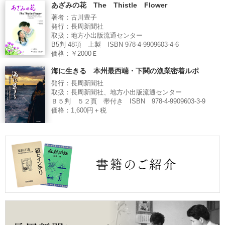
あざみの花 The Thistle Flower
著者：古川豊子
発行：長周新聞社
取扱：地方小出版流通センター
B5判 48項 上製 ISBN 978-4-9909603-4-6
価格：￥2000Ｅ
海に生きる 本州最西端・下関の漁業密着ルポ
発行：長周新聞社
取扱：長周新聞社、地方小出版流通センター
Ｂ５判 ５２頁 帯付き ISBN 978-4-9909603-3-9
価格：1,600円＋税