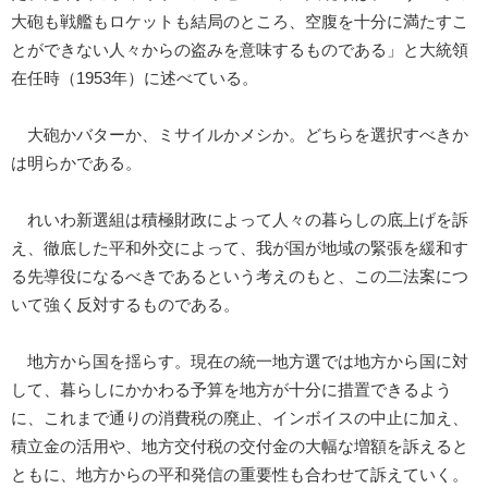
大砲も戦艦もロケットも結局のところ、空腹を十分に満たすこ
とができない人々からの盗みを意味するものである」と大統領
在任時（1953年）に述べている。
大砲かバターか、ミサイルかメシか。どちらを選択すべきか
は明らかである。
れいわ新選組は積極財政によって人々の暮らしの底上げを訴
え、徹底した平和外交によって、我が国が地域の緊張を緩和す
る先導役になるべきであるという考えのもと、この二法案につ
いて強く反対するものである。
地方から国を揺らす。現在の統一地方選では地方から国に対
して、暮らしにかかわる予算を地方が十分に措置できるよう
に、これまで通りの消費税の廃止、インボイスの中止に加え、
積立金の活用や、地方交付税の交付金の大幅な増額を訴えると
ともに、地方からの平和発信の重要性も合わせて訴えていく。