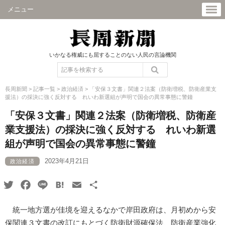
メニュー
いかなる権威にも屈することのない人民の言論機関
長周新聞
>
記事一覧
>
政治経済
>
「安保３文書」関連２法案（防衛増税、防衛産業支
援法）の採決に強く反対する れいわ新選組が声明で国会の異常事態に警鐘
「安保３文書」関連２法案（防衛増税、防衛産
業支援法）の採決に強く反対する れいわ新選
組が声明で国会の異常事態に警鐘
2023年4月21日
政治経済
Twitter
Facebook
Line
Hatena
Email
共
有
統一地方選が佳境を迎えるなかで岸田政府は、月初めから安
保関連３文書の改訂にもとづく防衛財源確保法、防衛産業強化