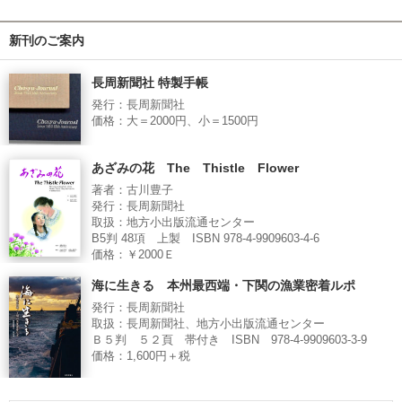
新刊のご案内
長周新聞社 特製手帳
発行：長周新聞社
価格：大＝2000円、小＝1500円
あざみの花 The Thistle Flower
著者：古川豊子
発行：長周新聞社
取扱：地方小出版流通センター
B5判 48項 上製 ISBN 978-4-9909603-4-6
価格：￥2000Ｅ
海に生きる 本州最西端・下関の漁業密着ルポ
発行：長周新聞社
取扱：長周新聞社、地方小出版流通センター
Ｂ５判 ５２頁 帯付き ISBN 978-4-9909603-3-9
価格：1,600円＋税