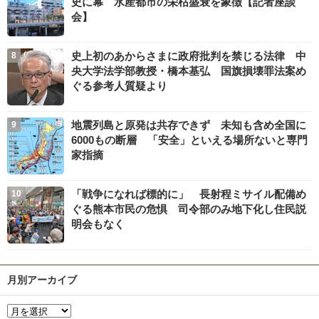
史に幕 水産都市の栄枯盛衰を象徴【記者座談
会】
史上初のあからさまに政府批判を禁じる法律 中
央大学法学部教授・橋本基弘 国旗損壊罪法案め
ぐる参考人質疑より
地震列島と原発は共存できず 未知も含め全国に
6000もの断層 「安全」といえる場所ないと専門
家指摘
「戦争になれば標的に」 長射程ミサイル配備め
ぐる熊本市民の危惧 司令部のみ地下化し住民説
明会もなく
月別アーカイブ