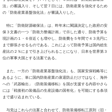
法」の審議入り、そして翌７日には、防衛産業を強化するため
の「防衛産業基盤強化法」が審議入りした。
特に「防衛財源確保法」は、昨年末に閣議決定した政府の安
保３文書の一つ「防衛力整備計画」で示した通り、防衛予算を
現計画の１・６倍近くも増やし、防衛費を５年間で４３兆円に
まで膨張させるものである。これによって防衛予算は国内総生
産比の２％にまで引き上げられることになり、日本を世界第３
位の軍事大国とする法案である。
また、一方の「防衛産業基盤強化法」も、国家安保戦略等に
あるように、単に国内防衛産業の衰退防止だけではなく、海外
への「武器輸出」（防衛装備移転）を国が支援する内容やさら
には「戦後初の装備品の生産設備の国有化」を可能にする条項
まで盛り込まれている。
与党はこれらの法案と合わせて、防衛装備移転三原則（旧・