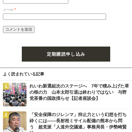
メール
*
定期購読申し込み
よく読まれている記事
れいわ新選組次のステージへ 7年で積み上げた草
の根の力 山本太郎引退は終わりではない 与野
党茶番の国政揺らせ【記者座談会】
「安全保障のジレンマ」抑止力という幻想を打ち
砕くには――長射程ミサイル配備の熊本から問
う 超党派「人道外交議連」事務局長・伊勢崎賢