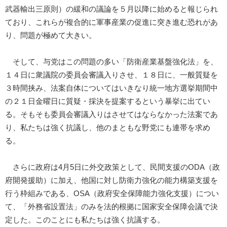
武器輸出三原則）の緩和の議論を５月以降に始めると報じられ
ており、これらが複合的に軍事産業の促進に突き進む恐れがあ
り、問題が極めて大きい。
そして、与党はこの問題の多い「防衛産業基盤強化法」を、
１４日に衆議院の委員会審議入りさせ、１８日に、一般質疑を
３時間挟み、法案自体についてはいきなり統一地方選挙期間中
の２１日金曜日に質疑・採決を提案するという暴挙に出てい
る。そもそも委員会審議入りはさせてはならなかった法案であ
り、私たちは強く抗議し、他のまともな野党にも連帯を求め
る。
さらに政府は4月5日に外交政策として、民間支援のODA（政
府開発援助）に加え、他国に対し防衛力強化の能力構築支援を
行う枠組みである、OSA（政府安全保障能力強化支援）につい
て、「外務省設置法」のみを法的根拠に国家安全保障会議で決
定した。このことにも私たちは強く抗議する。