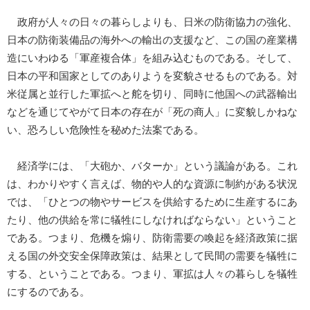
政府が人々の日々の暮らしよりも、日米の防衛協力の強化、
日本の防衛装備品の海外への輸出の支援など、この国の産業構
造にいわゆる「軍産複合体」を組み込むものである。そして、
日本の平和国家としてのありようを変貌させるものである。対
米従属と並行した軍拡へと舵を切り、同時に他国への武器輸出
などを通じてやがて日本の存在が「死の商人」に変貌しかねな
い、恐ろしい危険性を秘めた法案である。
経済学には、「大砲か、バターか」という議論がある。これ
は、わかりやすく言えば、物的や人的な資源に制約がある状況
では、「ひとつの物やサービスを供給するために生産するにあ
たり、他の供給を常に犠牲にしなければならない」ということ
である。つまり、危機を煽り、防衛需要の喚起を経済政策に据
える国の外交安全保障政策は、結果として民間の需要を犠牲に
する、ということである。つまり、軍拡は人々の暮らしを犠牲
にするのである。