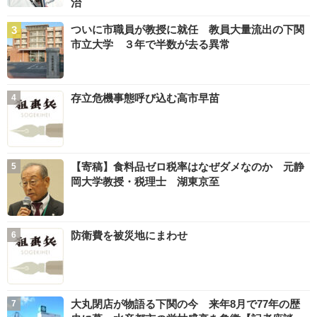
治
ついに市職員が教授に就任 教員大量流出の下関
市立大学 ３年で半数が去る異常
存立危機事態呼び込む高市早苗
【寄稿】食料品ゼロ税率はなぜダメなのか 元静
岡大学教授・税理士 湖東京至
防衛費を被災地にまわせ
大丸閉店が物語る下関の今 来年8月で77年の歴