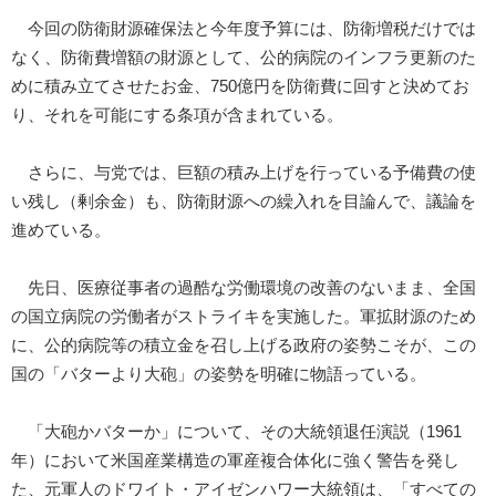
今回の防衛財源確保法と今年度予算には、防衛増税だけでは
なく、防衛費増額の財源として、公的病院のインフラ更新のた
めに積み立てさせたお金、750億円を防衛費に回すと決めてお
り、それを可能にする条項が含まれている。
さらに、与党では、巨額の積み上げを行っている予備費の使
い残し（剰余金）も、防衛財源への繰入れを目論んで、議論を
進めている。
先日、医療従事者の過酷な労働環境の改善のないまま、全国
の国立病院の労働者がストライキを実施した。軍拡財源のため
に、公的病院等の積立金を召し上げる政府の姿勢こそが、この
国の「バターより大砲」の姿勢を明確に物語っている。
「大砲かバターか」について、その大統領退任演説（1961
年）において米国産業構造の軍産複合体化に強く警告を発し
た、元軍人のドワイト・アイゼンハワー大統領は、「すべての