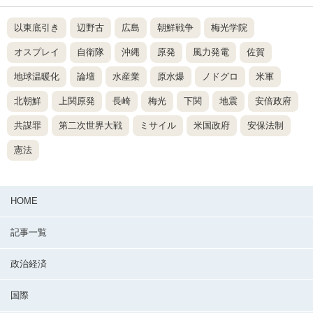
以東底引き
辺野古
広島
朝鮮戦争
梅光学院
オスプレイ
自衛隊
沖縄
原発
風力発電
佐賀
地球温暖化
論壇
水産業
原水爆
ノドグロ
米軍
北朝鮮
上関原発
長崎
梅光
下関
地震
安倍政府
共謀罪
第二次世界大戦
ミサイル
米国政府
安保法制
憲法
HOME
記事一覧
政治経済
国際