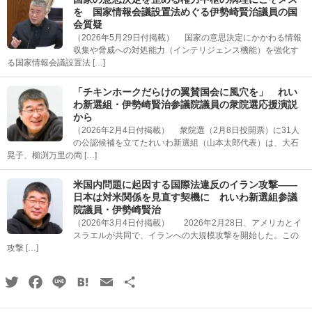
を 国家情報会議設置法めぐる伊勢崎賢治議員の国
会質疑
（2026年5月29日付掲載） 国家の意思決定にかかわる情報
収集や脅威への対処能力（インテリジェンス機能）を強化す
る国家情報会議設置法 […]
「チキンホークだらけの翼賛国会に風穴を」 れい
わ新選組・伊勢崎賢治参議院議員の衆院選応援演説
から
（2026年2月4日付掲載） 衆院選（2月8日投開票）に31人
の公認候補を立てたれいわ新選組（山本太郎代表）は、大石
晃子、櫛渕万里の両 […]
米国内問題に起因する国際法違反のイラン攻撃――
日本は対米関係を見直す契機に れいわ新選組参議
院議員・伊勢崎賢治
（2026年3月4日付掲載） 2026年2月28日、アメリカとイ
スラエルが共同で、イランへの大規模攻撃を開始した。この
攻撃 […]
Twitter
Facebook
Line
Hatena
Email
共
有