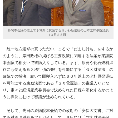
参院本会議の壇上で予算案に抗議するれいわ新選組の山本太郎参院議員
（３月２８日）
統一地方選挙の真っただ中、まるで「だまし討ち」をするか
のように、岸田政権の掲げる主要政策に関連する法案が衆議院
本会議で相次いで審議入りしている。まず、原発や化石燃料温
存にも使えるＧＸ移行債の発行を可能にする「ＧＸ財源法」の
衆院での採決、続いて間髪入れずに６０年以上の老朽原発運転
を可能にする束ね法案である「ＧＸ電源法」の審議入りとな
り、粛々と経済産業委員会で決められた日程を消化するかのよ
うに採決にむけて審議が進められている。
そして、先日の衆議院本会議での政府の「安保３文書」に対
する対総理質疑をアリバイとして、６日には「防衛財源確保