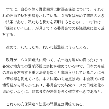
すでに、自公を除く野党四党は財源確保法について、それぞ
れの理由で反対姿勢を示している。２法案は極めて問題の大き
い法案であり、私たちも反対を表明するとともに、いずれは
「採決という出口」が見えてくる委員会での審議継続に強く反
対する。
改めて、わたしたち、れいわ新選組はうったえる。
政府が、ＧＸ関連法に続いて、統一地方選挙の真っただ中に
各党が地方での選挙応援に多忙を極めている中で、日本の今後
の運命を左右する重大法案を次々と審議入りしていることに強
い警戒感を覚えている。本２法案の問題点は既に本会議での登
壇質疑から明らかであり、委員会での与党ペースの日程消化を
進めないように、野党各党が連帯を強く確立すべきであると。
これらの安保関連２法案の問題点は明瞭である。