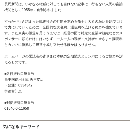
長周新聞は、いかなる権威に対しても書けない記事は一行もない人民の言論
機関として1955年に創刊されました。
すっかり行き詰まった戦後社会の打開を求める幾千万大衆の願いを結びつけ
て力にしていくために、全国的な読者網、通信網を広げる努力を強めていま
す。また真実の報道を貫くうえでは、経営の面で特定の企業や組織などのス
ポンサーに頼るわけにはいかず、一人一人の読者・支持者の皆さまの購読料
とカンパに依拠して経営を成り立たせるほかはありません。
ホームページの愛読者の皆さまに本紙の定期購読とカンパによるご協力を訴
えるものです。
■銀行振込口座番号
西中国信用金庫 唐戸支店
（普通）0334342
宇都宮知恵
■郵便振替口座番号
01540-0-11658
気になるキーワード