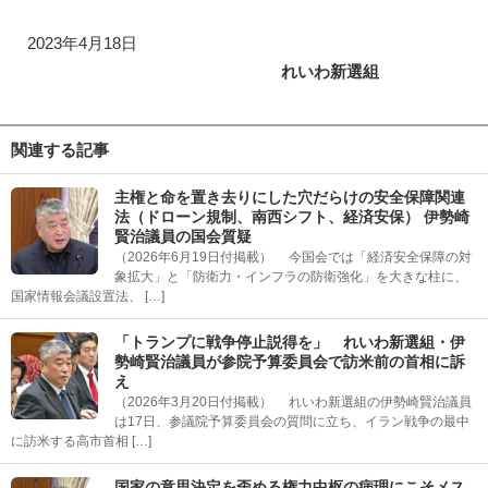
2023年4月18日
れいわ新選組
関連する記事
主権と命を置き去りにした穴だらけの安全保障関連
法（ドローン規制、南西シフト、経済安保） 伊勢崎
賢治議員の国会質疑
（2026年6月19日付掲載） 今国会では「経済安全保障の対
象拡大」と「防衛力・インフラの防衛強化」を大きな柱に、
国家情報会議設置法、 […]
「トランプに戦争停止説得を」 れいわ新選組・伊
勢崎賢治議員が参院予算委員会で訪米前の首相に訴
え
（2026年3月20日付掲載） れいわ新選組の伊勢崎賢治議員
は17日、参議院予算委員会の質問に立ち、イラン戦争の最中
に訪米する高市首相 […]
国家の意思決定を歪める権力中枢の病理にこそメス