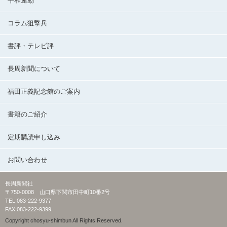
平和運動
コラム狙撃兵
書評・テレビ評
長周新聞について
福田正義記念館のご案内
書籍のご紹介
定期購読申し込み
お問い合わせ
長周新聞社
〒750-0008 山口県下関市田中町10番2号
TEL:083-222-9377
FAX:083-222-9399
Copyright chosyu-shimbun All Rights Reserved.