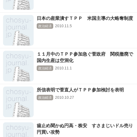
日本の産業潰すＴＰＰ 米国主導の大略奪制度
2010.11.5
政治経済
１１月中のＴＰＰ参加急ぐ菅政府 関税撤廃で
国内生産は空洞化
2010.11.1
政治経済
所信表明で菅直人がＴＰＰ参加検討を表明
2010.10.27
政治経済
歯止め聞かぬ円高・株安 すさまじいドル売り
円買い攻勢