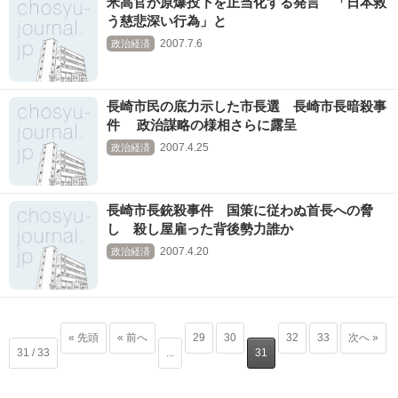
米高官が原爆投下を正当化する発言 「日本救
う慈悲深い行為」と
2007.7.6
政治経済
長崎市民の底力示した市長選 長崎市長暗殺事
件 政治謀略の様相さらに露呈
2007.4.25
政治経済
長崎市長銃殺事件 国策に従わぬ首長への脅
し 殺し屋雇った背後勢力誰か
2007.4.20
政治経済
« 先頭
« 前へ
29
30
32
33
次へ »
31 / 33
...
31