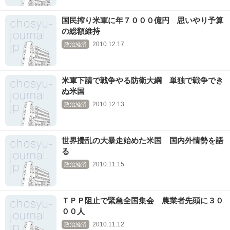
国民搾り米軍に年７０００億円 思いやり予算
の総額維持
2010.12.17
政治経済
米軍下請で戦争やる防衛大綱 単独で戦争でき
ぬ米国
2010.12.13
政治経済
世界攪乱の大暴走始めた米国 国内外情勢を語
る
2010.11.15
政治経済
ＴＰＰ阻止で緊急全国集会 農業者先頭に３０
００人
2010.11.12
政治経済