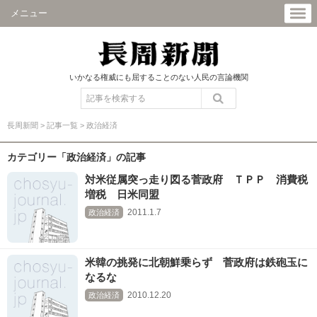
メニュー
いかなる権威にも屈することのない人民の言論機関
長周新聞
>
記事一覧
>
政治経済
カテゴリー「政治経済」の記事
対米従属突っ走り図る菅政府 ＴＰＰ 消費税
増税 日米同盟
2011.1.7
政治経済
米韓の挑発に北朝鮮乗らず 菅政府は鉄砲玉に
なるな
2010.12.20
政治経済