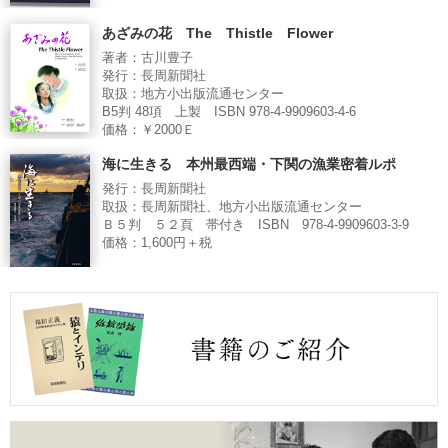
あざみの花 The Thistle Flower
著者：古川豊子
発行：長周新聞社
取扱：地方小出版流通センター
B5判 48項 上製 ISBN 978-4-9909603-4-6
価格：￥2000Ｅ
海に生きる 本州最西端・下関の漁業密着ルポ
発行：長周新聞社
取扱：長周新聞社、地方小出版流通センター
Ｂ５判 ５２頁 帯付き ISBN 978-4-9909603-3-9
価格：1,600円＋税