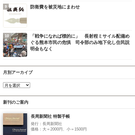
防衛費を被災地にまわせ
「戦争になれば標的に」 長射程ミサイル配備め
ぐる熊本市民の危惧 司令部のみ地下化し住民説
明会もなく
月別アーカイブ
新刊のご案内
長周新聞社 特製手帳
発行：長周新聞社
価格：大＝2000円、小＝1500円