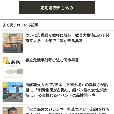
定期購読申し込み
よく読まれている記事
ついに市職員が教授に就任 教員大量流出の下関
市立大学 ３年で半数が去る異常
存立危機事態呼び込む高市早苗
海峡花火大会でVIP席（下関会場）の異様さが話
題に 「刺青集団が占拠し、紐パン姿の女性が接
待…」 公金投じるイベントの品性問う声
「安全保障のジレンマ」抑止力という幻想を打ち