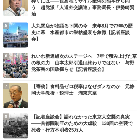
砕くには――長射程ミサイル配備の熊本から問
う 超党派「人道外交議連」事務局長・伊勢崎賢
治
大丸閉店が物語る下関の今 来年8月で77年の歴
史に幕 水産都市の栄枯盛衰を象徴【記者座談
会】
れいわ新選組次のステージへ 7年で積み上げた草
の根の力 山本太郎引退は終わりではない 与野
党茶番の国政揺らせ【記者座談会】
【寄稿】食料品ゼロ税率はなぜダメなのか 元静
岡大学教授・税理士 湖東京至
【記者座談会】語れなかった東京大空襲の真実
――首都圏制圧のための大虐殺 130回の空襲で
死者・行方不明者25万人