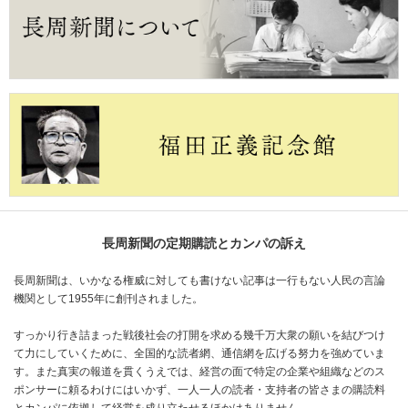
長周新聞の定期購読とカンパの訴え
長周新聞は、いかなる権威に対しても書けない記事は一行もない人民の言論
機関として1955年に創刊されました。
すっかり行き詰まった戦後社会の打開を求める幾千万大衆の願いを結びつけ
て力にしていくために、全国的な読者網、通信網を広げる努力を強めていま
す。また真実の報道を貫くうえでは、経営の面で特定の企業や組織などのス
ポンサーに頼るわけにはいかず、一人一人の読者・支持者の皆さまの購読料