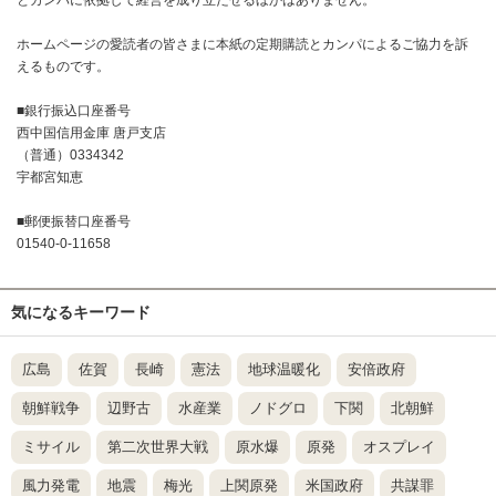
とカンパに依拠して経営を成り立たせるほかはありません。
ホームページの愛読者の皆さまに本紙の定期購読とカンパによるご協力を訴
えるものです。
■銀行振込口座番号
西中国信用金庫 唐戸支店
（普通）0334342
宇都宮知恵
■郵便振替口座番号
01540-0-11658
気になるキーワード
広島
佐賀
長崎
憲法
地球温暖化
安倍政府
朝鮮戦争
辺野古
水産業
ノドグロ
下関
北朝鮮
ミサイル
第二次世界大戦
原水爆
原発
オスプレイ
風力発電
地震
梅光
上関原発
米国政府
共謀罪