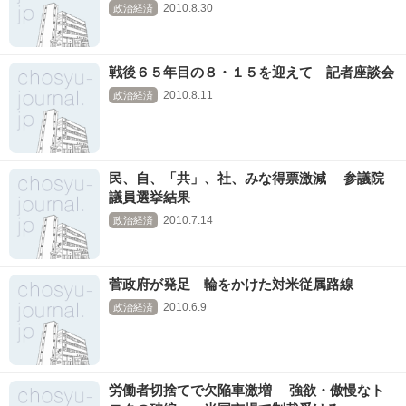
2010.8.30
政治経済
戦後６５年目の８・１５を迎えて 記者座談会
2010.8.11
政治経済
民、自、「共」、社、みな得票激減 参議院
議員選挙結果
2010.7.14
政治経済
菅政府が発足 輪をかけた対米従属路線
2010.6.9
政治経済
労働者切捨てで欠陥車激増 強欲・傲慢なト