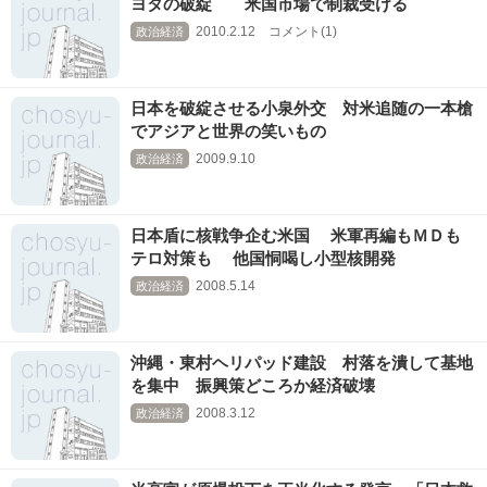
ヨタの破綻 米国市場で制裁受ける
2010.2.12 コメント(1)
政治経済
日本を破綻させる小泉外交 対米追随の一本槍
でアジアと世界の笑いもの
2009.9.10
政治経済
日本盾に核戦争企む米国 米軍再編もＭＤも
テロ対策も 他国恫喝し小型核開発
2008.5.14
政治経済
沖縄・東村ヘリパッド建設 村落を潰して基地
を集中 振興策どころか経済破壊
2008.3.12
政治経済