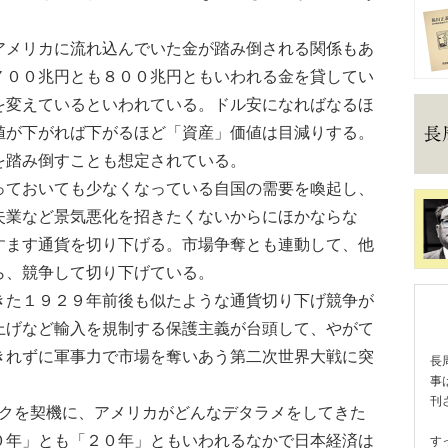
メリカに流れ込んでいた金が踏み倒される関係もあ
７００兆円とも８００兆円ともいわれる金を貸してい
を変えているといわれている。ドル安になればなるほ
値が下がれば下がるほど「資産」価値は目減りする。
を踏み倒すことも想定されている。
ておいても少なくなっている自国の需要を喚起し、
失業など景気悪化を招きたくないからにほかならな
すます通貨を切り下げる。市場争奪とも連動して、他
ら、競争して切り下げている。
た１９２９年前後も似たような通貨切り下げ競争が
上げなど輸入を規制する保護主義が台頭して、やがて
きれずに軍事力で市場を奪いあう第二次世界大戦に突
長
事
刊
クを契機に、アメリカがどんなデタラメをしてきた
０年」とも「２０年」ともいわれるなかで日本経済は
す