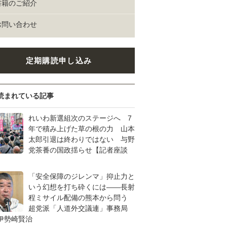
書籍のご紹介
お問い合わせ
定期購読申し込み
読まれている記事
れいわ新選組次のステージへ 7
年で積み上げた草の根の力 山本
太郎引退は終わりではない 与野
党茶番の国政揺らせ【記者座談
「安全保障のジレンマ」抑止力と
いう幻想を打ち砕くには――長射
程ミサイル配備の熊本から問う
超党派「人道外交議連」事務局
伊勢崎賢治