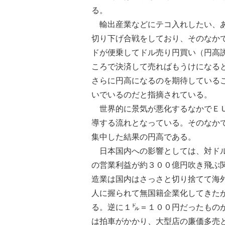
る。
輸出産業などにテコ入れしたい、あ
切り下げ合戦をしており、そのなか
ドが便乗してドル売り円買い（円高
ころで決済して売ればもうけになる
さらに円高になるのを期待している
いでいるのだと指摘されている。
世界的に景気が悪化するなかでＥＵ
導する流れとなっている。そのなか
集中した結果の円高である。
日本国内への影響としては、対ドル
の営業利益が約３００億円吹き飛ぶ
造業は国内はさっさと切り捨てて海
人に握られて無国籍企業化してきた
る。逆に１㌦＝１００円だったもの
は拍車がかかり、大型店の廉価多売