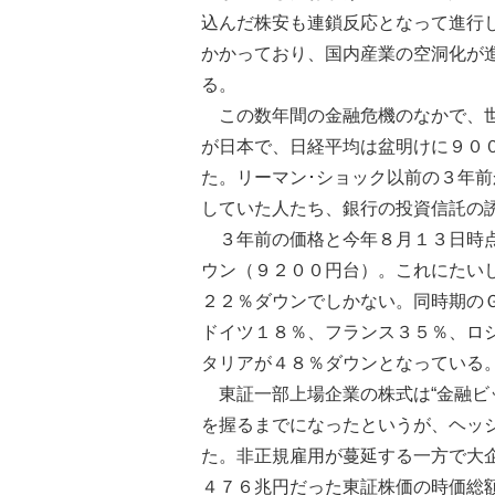
込んだ株安も連鎖反応となって進行
かかっており、国内産業の空洞化が
る。
この数年間の金融危機のなかで、世
が日本で、日経平均は盆明けに９０
た。リーマン･ショック以前の３年
していた人たち、銀行の投資信託の
３年前の価格と今年８月１３日時点
ウン（９２００円台）。これにたい
２２％ダウンでしかない。同時期の
ドイツ１８％、フランス３５％、ロ
タリアが４８％ダウンとなっている
東証一部上場企業の株式は“金融ビ
を握るまでになったというが、ヘッ
た。非正規雇用が蔓延する一方で大
４７６兆円だった東証株価の時価総