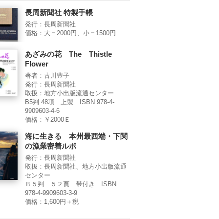
長周新聞社 特製手帳
発行：長周新聞社
価格：大＝2000円、小＝1500円
あざみの花 The Thistle
Flower
著者：古川豊子
発行：長周新聞社
取扱：地方小出版流通センター
B5判 48項 上製 ISBN 978-4-
9909603-4-6
価格：￥2000Ｅ
海に生きる 本州最西端・下関
の漁業密着ルポ
発行：長周新聞社
取扱：長周新聞社、地方小出版流通
センター
Ｂ５判 ５２頁 帯付き ISBN
978-4-9909603-3-9
価格：1,600円＋税