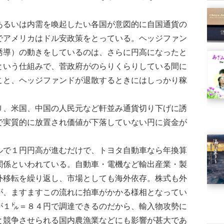
るいは内需を喚起したい各国が意図的に自国通貨の
でアメリカはドル安政策をとっている。ヘッジファン
誘導）の動きをしているのは、さらに円高になったと
という仕組みで、菅政府がのらりくらりしている間に
こと、ヘッジファンドが退散するときにはしっかり稼
、米国、中国の人民元など軒並み通貨切り下げに誘
で実質的に放置され価値が下落していない円に資金が
で１円円高が進むだけで、トヨタ自動車なら年換算
関係といわれている。自動車・電機など輸出産業・製
外移転を繰り返し、市場としても海外依存。株式も外
が、ますますこの流れに拍車がかかる様相となってい
が１㌦＝８４円で調達できるのだから、輸入物攻勢に
と競争させられる国内農漁業などにも影響が甚大であ