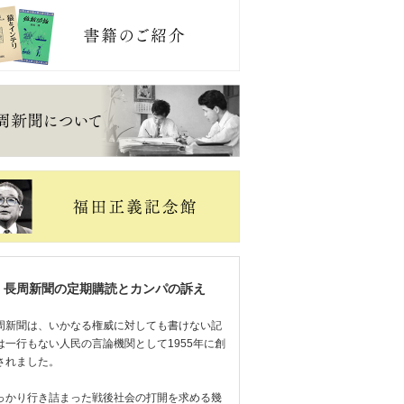
長周新聞の定期購読とカンパの訴え
周新聞は、いかなる権威に対しても書けない記
は一行もない人民の言論機関として1955年に創
されました。
っかり行き詰まった戦後社会の打開を求める幾