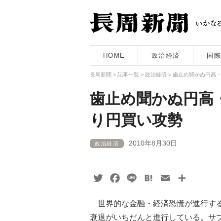
HOME
政治経済
国際
長周新聞
>
記事一覧
>
政治経済
>
歯止め聞かぬ円高
歯止め聞かぬ円高
り円買い攻勢
2010年8月30日
政治経済
Twitter
Facebook
Line
Hatena
Email
共
有
世界的な金融・経済恐慌が進行する
衰退がいちだんと進行している。サ