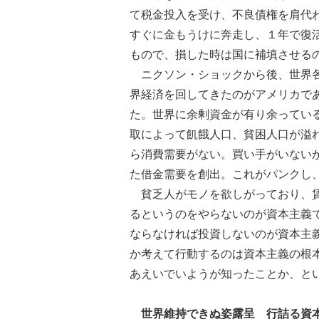
て税金投入を受け、不良債権を肩代
すぐに金もうけに奔走し、１年で復
もので、損した時は国に補填させる
ニクソン・ショックから後、世界各
界経済を回してきたのがアメリカで
た。世界に余剰資金が有り余ってい
取によって飢餓人口、貧困人口が溢
ら消費需要がない。買い手がいない
た借金需要を創出。これがパンクし
貧乏人がモノを欲しがっており、賃
るというのをやらないのが資本主義
ならなければ投資しないのが資本主
か考えて行動するのは資本主義の根
あえいでいようが知ったことか、と
世界維持できぬ姿露呈 行詰る資