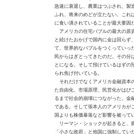
急速に衰退し、農業はつぶされ、製
ふれ、将来のめどが立たない。これ
に食い潰されていることが最大要因
アメリカの住宅バブルの最大の原資
と続けたおかげで国内に金は回らず
て、世界的なバブルをつくっていっ
民からはぎとってきたのだ。その分
とになる。そして預けているはずの
られ焦げ付いている。
それだけでなくアメリカ金融資本の
た自由化、市場原理、民営化がはび
るまで社会的崩壊につながった。金
である。そして張本人のアメリカが
国よりも株価暴落など影響を被って
リーマン・ショックが起きると、膨
「小さな政府」と他国に強制してい