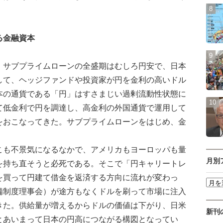
る金融資本
サブプライムローンの全盛期はむしろ円安で、日本
して、ヘッジファンドや投資家が円を金利の高いドル
本の通貨である「円」はすさまじい過剰流動性状態に
て低金利で円を調達し、高金利の外国通貨で運用して
をおこなってきた。サブプライムローンをはじめ、金
も不景気になるなかで、アメリカもヨーロッパも量
月別
を持ち直そうと必死である。そこで「円キャリートレ
を買って円建て借金を返済する方向に流れが変わっ
備制度理事会）が途方もなくドルを刷って市場に注入
きた。供給量が増えるからドルの価値は下がり、日米
新刊
とあいまって日本の円高につながる構図となってい