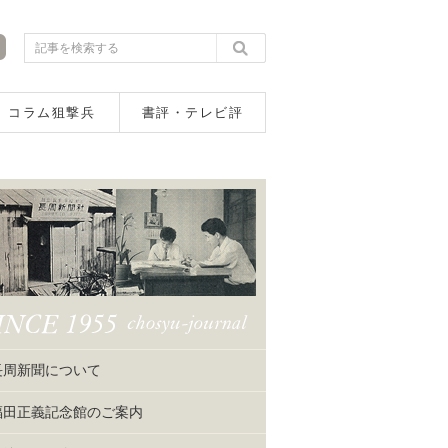
コラム狙撃兵
書評・テレビ評
長周新聞について
福田正義記念館のご案内