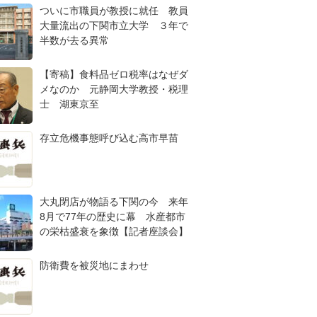
ついに市職員が教授に就任 教員
大量流出の下関市立大学 ３年で
半数が去る異常
【寄稿】食料品ゼロ税率はなぜダ
メなのか 元静岡大学教授・税理
士 湖東京至
存立危機事態呼び込む高市早苗
大丸閉店が物語る下関の今 来年
8月で77年の歴史に幕 水産都市
の栄枯盛衰を象徴【記者座談会】
防衛費を被災地にまわせ