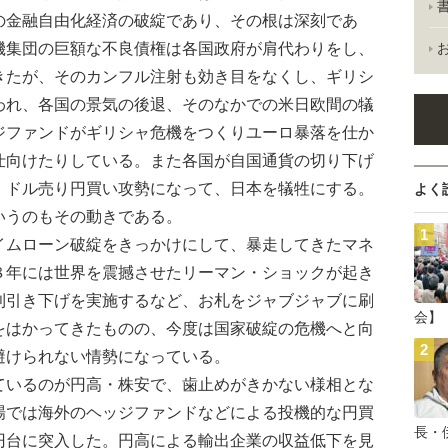
の金融自由化経済の破綻であり、その根は深刻であ
機集団の巨額な不良債権は各国政府が肩代わりをし、
きたが、そのカンフル注射も効き目をなくし、ギリシ
われ、各国の景気の後退、そのなかでの米日欧間の犠
ジファンドがギリシャ危機をつくりユーロ暴落を仕か
仕向けたりしている。また各国が自国通貨の切り下げ
、ドル売り円買い攻勢になって、日本を犠牲にする。
よく
いうのもその動きである。
ムローン破綻をきっかけにして、暴走してきたマネ
８年には世界を震撼させたリーマン・ショックが起き
利引き下げを実施するなど、お札をジャブジャブに刷
会】
をはかってきたものの、今度は国家破綻の危機へと向
避けられない情勢になっている。
いるのが円高・株安で、歯止めがきかない様相とな
場では海外のヘッジファンドなどによる投機的な円買
長・
円台に突入した。円高による輸出企業の収益低下を見