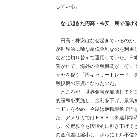
している。
なぜ起きた円高・株安 裏で儲け
円高・株安はなぜ起きているのか。
が世界的に稀な超低金利なのを利用
などに切り替えて運用していた。日
置かれて、海外の金融機関がこぞっ
サヤを稼ぐ「円キャリートレード」
融投機の原資になったのだ。
ところが、世界金融が崩壊してどこ
的緩和を実施し、金利を下げ、景気
ード」をやめ、今度は逆転現象で円
た。アメリカではＦＲＢ（米連邦準
し、公定歩合を段階的に引き下げて
の金利差は縮小し、さらにドル不信