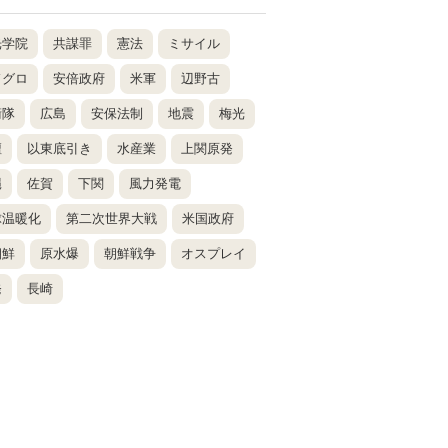
光学院
共謀罪
憲法
ミサイル
ドグロ
安倍政府
米軍
辺野古
衛隊
広島
安保法制
地震
梅光
壇
以東底引き
水産業
上関原発
縄
佐賀
下関
風力発電
球温暖化
第二次世界大戦
米国政府
朝鮮
原水爆
朝鮮戦争
オスプレイ
発
長崎