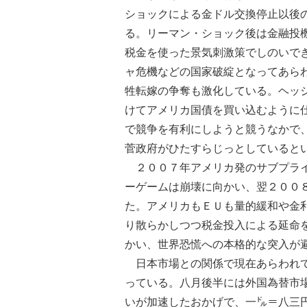
ショックによる金ドル交換停止以後
る。リーマン・ショック後は金融投
税金を使った景気刺激策でしのいで
ャ危機などの国家破綻となってあら
牲転嫁の争奪も激化している。ヘッ
けてアメリカ国債を買い込むように
で競争を有利にしようと競うなかで
菅政府がひたすらじっとしていると
２００７年アメリカ発のサブプライ
ーゲームは崩壊に向かい、翌２００
た。アメリカもＥＵも量的緩和や金
り散らかしつつ税金投入による延命
かい、世界恐慌への本格的な突入が
日本市場との関係で現在あらわれて
っている。八月後半には外国為替市
いが加速したおかげで、一㌦＝八三