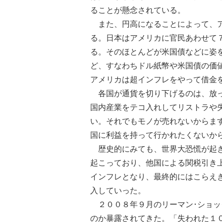
ることが懸念されている。
また、円高になることによって、ア
る。日本はアメリカに官民あわせて
る。そのほとんどが米国債などに姿
ど、すなわちドル紙幣や米国債の価
アメリカは超インフレをやって借金
各国が通貨を切り下げるのは、放っ
国内産業をテコ入れしてリストラや
い。それでもモノが売れないからま
国に利益を持って行かれたくないか
歴史的にみても、世界大恐慌が起き
起こっており、他国による関税引き
インフレとなり、最終的にはこらえ
入していった。
２００８年９月のリーマン･ショッ
のか暴露されてきた。「失われた１