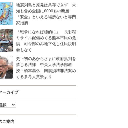
地震列島と原発は共存できず 未
知も含め全国に6000もの断層
「安全」といえる場所ないと専門
家指摘
「戦争になれば標的に」 長射程
ミサイル配備めぐる熊本市民の危
惧 司令部のみ地下化し住民説明
会もなく
史上初のあからさまに政府批判を
禁じる法律 中央大学法学部教
授・橋本基弘 国旗損壊罪法案め
ぐる参考人質疑より
アーカイブ
のご案内