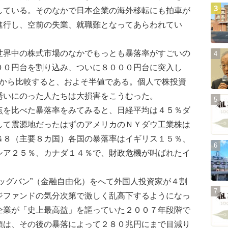
している。そのなかで日本企業の海外移転にも拍車が
進行し、空前の失業、就職難となってあらわれてい
界中の株式市場のなかでもっとも暴落率がすごいの
００円台を割り込み、ついに８０００円台に突入し
前から比較すると、およそ半値である。個人で株投資
誘いにのった人たちは大損害をこうむった。
を比べた暴落率をみてみると、日経平均は４５％ダ
して震源地だったはずのアメリカのＮＹダウ工業株は
Ｇ８（主要８カ国）各国の暴落率はイギリス１５％、
シア２５％、カナダ１４％で、財政危機が叫ばれたイ
。
ッグバン”（金融自由化）をへて外国人投資家が４割
ジファンドの気分次第で激しく乱高下するようになっ
企業が「史上最高益」を謳っていた２００７年段階で
額は、その後の暴落によって２８０兆円にまで目減り