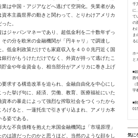
千
造業は中国・アジアなどへ逃げて空洞化。失業者があ
に
は資本主義世界の動きと関わって、とりわけアメリカ
て
の
だった。
わ
はジャパンマネーであり、超低金利を二十数年ずっ
ま
、その分を欧米の金融機関が「円キャリ」で調達し
る
た。低金利政策だけでも家庭収入を４００兆円近く国
ホ
は銀行がもうけただけでなく、外資が持って逃げたこ
と
預貯金や年金資金も、相当部分がアメリカに巻き上げ
■
西
要求する構造改革を迫られ、金融自由化を中心にし
（普
宇
こった挙げ句に、経済、労働、教育、医療福祉にいた
融資本の暴走によって強烈な搾取社会をつくったから
■
01
ころげると、一蓮托生で引きずり込まれ、アメリカ本
いる姿である。
大な不良債権を抱えた米国金融機関は「市場原理」
気に
たのは誰だったのかと思うほど、当然のような顔をし