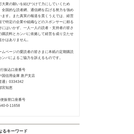
万大衆の願いを結びつけて力にしていくため
、全国的な読者網、通信網を広げる努力を強め
います。また真実の報道を貫くうえでは、経営
面で特定の企業や組織などのスポンサーに頼る
けにはいかず、一人一人の読者・支持者の皆さ
の購読料とカンパに依拠して経営を成り立たせ
ほかはありません。
ームページの愛読者の皆さまに本紙の定期購読
カンパによるご協力を訴えるものです。
銀行振込口座番号
中国信用金庫 唐戸支店
通）0334342
都宮知恵
郵便振替口座番号
540-0-11658
なるキーワード