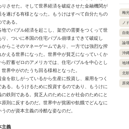
わりさせた。そして世界経済を破綻させた金融機関が
梅
活を遂げる有様となった。もうけはすべて自分たちの
のである。
ノ
地でバブル経済を起こし、架空の需要をつくって世
自
あり、ついに本国の住宅バブル崩壊まできて破綻し
論
るからこそのマネーゲームであり、一方では強烈な搾
沖
れかえる世界になった。世界中が貧乏になっていくか
から貯蓄ゼロのアメリカでは、住宅バブルを中心とし
地
、世界中がのたうち回る様相となった。
北
金を欲しがっているから生産に投資し、雇用をつく
原
である。もうけるために投資するのであり、もうけに
義の鉄則である。貧乏人のためにとか社会のためにと
本原則に反するのだ。世界中が貧困や飢餓でどんなに
いうのが資本主義の冷酷な姿なのだ。
本主義