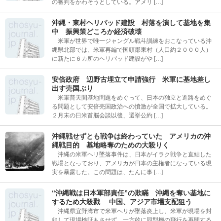
の審判をかわそうとしている。アメリ […]
沖縄・東村ヘリパッド建設 村落を潰して基地を集
中 振興策どころか経済破壊
米軍が世界で唯一ジャングル戦斗訓練をおこなっている沖
縄県北部では、米軍再編で国頭郡東村（人口約２０００人）
に新たに６カ所のヘリパッド建設がや […]
安倍政府 辺野古埋立て申請強行 米軍に基地差し
出す売国ぶり
米軍普天間基地問題をめぐって、日本の独立と進路をめぐ
る問題として安倍売国政治への憤激が全国で拡大している。
２月末の日米首脳会談以後、選挙公約 […]
沖縄戦せずとも戦争は終わっていた アメリカの沖
縄戦目的 基地略奪のための大殺りく
沖縄の米軍ヘリ墜落事件は、日本がイラク戦争と直結した
戦場となっており、アメリカが日本の主権者になっている現
実を暴露した。この問題は、たんに事 […]
“沖縄戦は日本軍部責任”の欺瞞 沖縄を奪い基地に
するため大殺戮 中国、アジア市場支配狙う
沖縄県宜野湾市で米軍ヘリが墜落炎上し、米軍が現場を封
鎖して現場検証もさせず、一方的に同型機の飛行を再開する