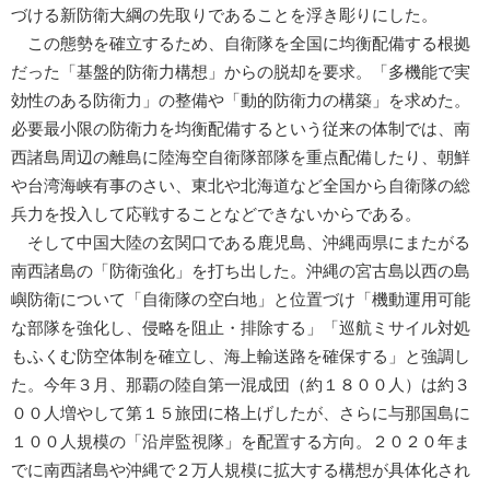
づける新防衛大綱の先取りであることを浮き彫りにした。
この態勢を確立するため、自衛隊を全国に均衡配備する根拠
だった「基盤的防衛力構想」からの脱却を要求。「多機能で実
効性のある防衛力」の整備や「動的防衛力の構築」を求めた。
必要最小限の防衛力を均衡配備するという従来の体制では、南
西諸島周辺の離島に陸海空自衛隊部隊を重点配備したり、朝鮮
や台湾海峡有事のさい、東北や北海道など全国から自衛隊の総
兵力を投入して応戦することなどできないからである。
そして中国大陸の玄関口である鹿児島、沖縄両県にまたがる
南西諸島の「防衛強化」を打ち出した。沖縄の宮古島以西の島
嶼防衛について「自衛隊の空白地」と位置づけ「機動運用可能
な部隊を強化し、侵略を阻止・排除する」「巡航ミサイル対処
もふくむ防空体制を確立し、海上輸送路を確保する」と強調し
た。今年３月、那覇の陸自第一混成団（約１８００人）は約３
００人増やして第１５旅団に格上げしたが、さらに与那国島に
１００人規模の「沿岸監視隊」を配置する方向。２０２０年ま
でに南西諸島や沖縄で２万人規模に拡大する構想が具体化され