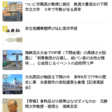
ついに市職員が教授に就任 教員大量流出の下関
市立大学 ３年で半数が去る異常
存立危機事態呼び込む高市早苗
海峡花火大会でVIP席（下関会場）の異様さが話
題に 「刺青集団が占拠し、紐パン姿の女性が接
待…」 公金投じるイベントの品性問う声
大丸閉店が物語る下関の今 来年8月で77年の歴
史に幕 水産都市の栄枯盛衰を象徴【記者座談
会】
【寄稿】食料品ゼロ税率はなぜダメなのか 元静
岡大学教授・税理士 湖東京至