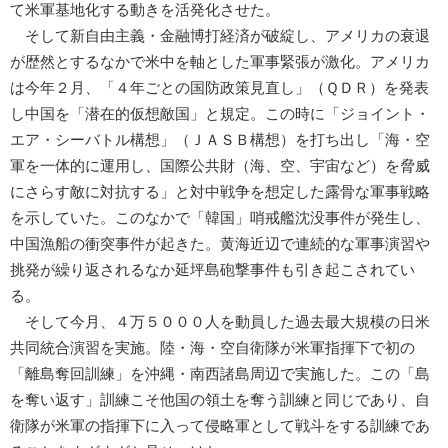
て米軍基地化する動きを活発化させた。
そして新自由主義・金融博打経済が破綻し、アメリカの衰退
が歴然とするなかで米中を軸とした軍事緊張が激化。アメリカ
は今年２月、「４年ごとの国防政策見直し」（ＱＤＲ）を発表
し中国を「潜在的仮想敵国」と規定。この時に「ジョイント・
エア・シーバトル構想」（ＪＡＳＢ構想）を打ち出し「海・空
軍を一体的に運用し、国際公共財（海、空、宇宙など）を脅威
にさらす敵に対抗する」と対中戦争を想定した露骨な軍事戦略
を示していた。このなかで「韓国」哨戒艦沈没事件が発生し、
中国漁船の衝突事件が起きた。黄海近辺で連続的な軍事演習や
挑発が繰り返されるなか延坪島砲撃事件も引き起こされてい
る。
そして今月、４万５０００人を動員した過去最大規模の日米
共同統合演習を実施。陸・海・空自衛隊が米軍指揮下で初の
「離島奪回訓練」を沖縄・南西諸島周辺で実施した。この「島
を奪い返す」訓練こそ他国の領土を奪う訓練と同じであり、自
衛隊が米軍の指揮下に入って侵略軍として戦斗をする訓練であ