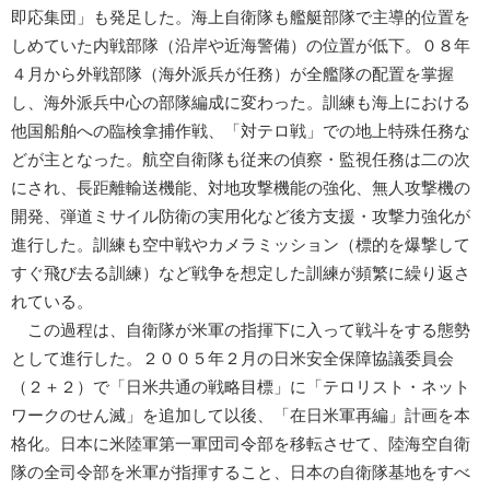
即応集団」も発足した。海上自衛隊も艦艇部隊で主導的位置を
しめていた内戦部隊（沿岸や近海警備）の位置が低下。０８年
４月から外戦部隊（海外派兵が任務）が全艦隊の配置を掌握
し、海外派兵中心の部隊編成に変わった。訓練も海上における
他国船舶への臨検拿捕作戦、「対テロ戦」での地上特殊任務な
どが主となった。航空自衛隊も従来の偵察・監視任務は二の次
にされ、長距離輸送機能、対地攻撃機能の強化、無人攻撃機の
開発、弾道ミサイル防衛の実用化など後方支援・攻撃力強化が
進行した。訓練も空中戦やカメラミッション（標的を爆撃して
すぐ飛び去る訓練）など戦争を想定した訓練が頻繁に繰り返さ
れている。
この過程は、自衛隊が米軍の指揮下に入って戦斗をする態勢
として進行した。２００５年２月の日米安全保障協議委員会
（２＋２）で「日米共通の戦略目標」に「テロリスト・ネット
ワークのせん滅」を追加して以後、「在日米軍再編」計画を本
格化。日本に米陸軍第一軍団司令部を移転させて、陸海空自衛
隊の全司令部を米軍が指揮すること、日本の自衛隊基地をすべ