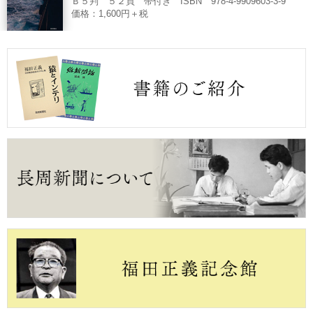
Ｂ５判 ５２頁 帯付き ISBN 978-4-9909603-3-9
価格：1,600円＋税