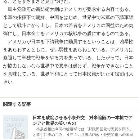
ることをまざまざと見せつけた。
民主党政府の新防衛大綱はアメリカが要求する内容である。
米軍の指揮下で朝鮮、中国をはじめ、世界中で米軍の下請軍隊
として戦斗にかり出し、日本の若者をアメリカの国益のため肉
弾にし、日本全土をアメリカの核戦争の盾にするものである。
アメリカが日本を下請戦争に動員するということは、凶暴性
をあらわすとともに、ぜい弱性をあらわしている。アメリカは
衰退して単独で戦争をやる力を失っている。したがって、日本
が協力しないなら世界中で悪事は働けず、戦争ができないこと
を意味している。世界平和にとって日本民族がはたす役割は大
きい。
関連する記事
日本を破綻させる小泉外交 対米追随の一本槍でア
ジアと世界の笑いもの
小泉首相は今回の総選挙では「郵政民営化で民意を問う」
と勝手に決めこみ、４年４カ月来の内政・外交問題への国民