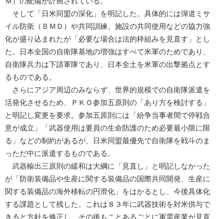
Ｍ）の配備が計画されている。
そして「日米同盟の深化」を明記した。具体的には弾道ミサ
イル防衛（ＢＭＤ）や共同訓練、施設の共同使用などの協力強
化が盛り込まれたが「必要な場合は法的枠組みを見直す」とし
た。日本全国の自衛隊基地の増強はすべて米軍のためであり、
自衛隊兵力は下請軍隊であり、日本全土を米軍の出撃拠点とす
るものである。
さらにアジア周辺のみならず、世界的規模での自衛隊派遣を
活発化させるため、ＰＫＯ参加五原則の「あり方を検討する」
と明記し変更を要求。参加五原則には「紛争当事者間で停戦合
意が成立」「武器使用は要員の生命防護のため必要最小限に限
る」などの制約があるが、日米同盟最優先で自衛隊を戦斗のま
っただ中に派遣するものである。
武器輸出三原則の緩和は大綱に「見直し」と明記しなかった
が「防衛装備品や生産に関する装備品の国際共同開発、生産に
関する装備品の海外移転の円滑化」をはかるとし、今後具体化
する課題として残した。これは８３年に武器技術を対米供与で
きると方針を修正し、その後もことあるごとに軍需産業が見直