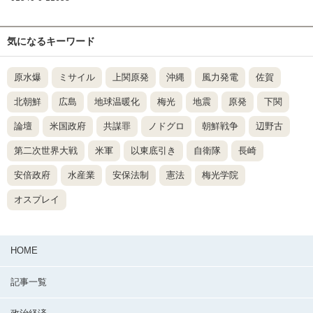
気になるキーワード
原水爆
ミサイル
上関原発
沖縄
風力発電
佐賀
北朝鮮
広島
地球温暖化
梅光
地震
原発
下関
論壇
米国政府
共謀罪
ノドグロ
朝鮮戦争
辺野古
第二次世界大戦
米軍
以東底引き
自衛隊
長崎
安倍政府
水産業
安保法制
憲法
梅光学院
オスプレイ
HOME
記事一覧