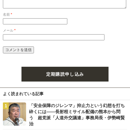
名前
*
メール
*
定期購読申し込み
よく読まれている記事
「安全保障のジレンマ」抑止力という幻想を打ち
砕くには――長射程ミサイル配備の熊本から問
う 超党派「人道外交議連」事務局長・伊勢崎賢
治