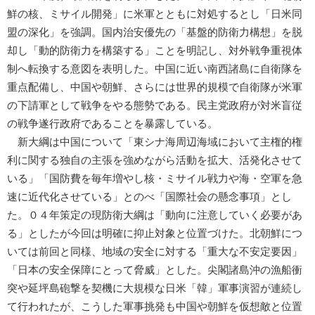
鮮の核、ミサイル開発」に米軍とともに対処するとし「日米同
盟の深化」を強調。国内治安優先の「基盤的防衛力構想」を脱
却し「動的防衛力を構築する」ことを明記し、対外戦争重視体
制へ転換する意図を表明した。中国に近い南西諸島に自衛隊を
重点配備し、中国や朝鮮、さらには世界的規模で自衛隊が米軍
の下請軍として戦争をやる態勢である。民主党政府が対米盲従
の戦争遂行政府であることを暴露している。
新大綱は中国について「東シナ海周辺海域において主権的権
利に関する独自の主張を強めながら活動を拡大、活発化させて
いる」「国防費を毎年増やし核・ミサイル戦力や海・空軍を急
速に近代化させている」とのべ「国際社会の懸念事項」とし
た。０４年策定の現防衛大綱は「動向に注意していく必要があ
る」としたが今回は明確に抑止対象と位置づけた。北朝鮮につ
いては前回と同様、地域の安全に対する「重大な不安定要因」
「日本の安全保障にとって脅威」とした。尖閣諸島沖の漁船衝
突や延坪島砲撃を契機に大規模な日米「韓」軍事演習が連続し
て行われたが、こうした軍事挑発も中国や朝鮮を仮想敵と位置