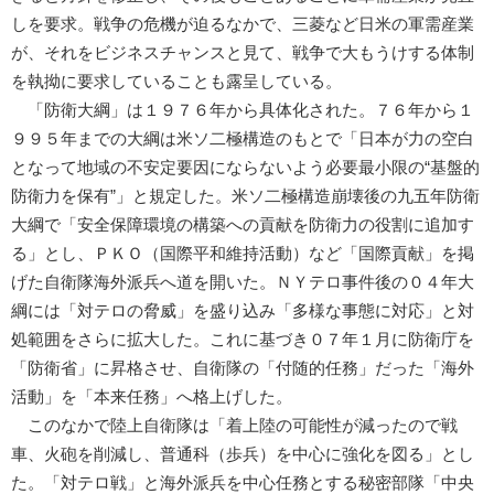
しを要求。戦争の危機が迫るなかで、三菱など日米の軍需産業
が、それをビジネスチャンスと見て、戦争で大もうけする体制
を執拗に要求していることも露呈している。
「防衛大綱」は１９７６年から具体化された。７６年から１
９９５年までの大綱は米ソ二極構造のもとで「日本が力の空白
となって地域の不安定要因にならないよう必要最小限の“基盤的
防衛力を保有”」と規定した。米ソ二極構造崩壊後の九五年防衛
大綱で「安全保障環境の構築への貢献を防衛力の役割に追加す
る」とし、ＰＫＯ（国際平和維持活動）など「国際貢献」を掲
げた自衛隊海外派兵へ道を開いた。ＮＹテロ事件後の０４年大
綱には「対テロの脅威」を盛り込み「多様な事態に対応」と対
処範囲をさらに拡大した。これに基づき０７年１月に防衛庁を
「防衛省」に昇格させ、自衛隊の「付随的任務」だった「海外
活動」を「本来任務」へ格上げした。
このなかで陸上自衛隊は「着上陸の可能性が減ったので戦
車、火砲を削減し、普通科（歩兵）を中心に強化を図る」とし
た。「対テロ戦」と海外派兵を中心任務とする秘密部隊「中央