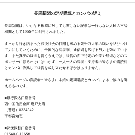
長周新聞の定期購読とカンパの訴え
長周新聞は、いかなる権威に対しても書けない記事は一行もない人民の言論
機関として1955年に創刊されました。
すっかり行き詰まった戦後社会の打開を求める幾千万大衆の願いを結びつけ
て力にしていくために、全国的な読者網、通信網を広げる努力を強めていま
す。また真実の報道を貫くうえでは、経営の面で特定の企業や組織などのス
ポンサーに頼るわけにはいかず、一人一人の読者・支持者の皆さまの購読料
とカンパに依拠して経営を成り立たせるほかはありません。
ホームページの愛読者の皆さまに本紙の定期購読とカンパによるご協力を訴
えるものです。
■銀行振込口座番号
西中国信用金庫 唐戸支店
（普通）0334342
宇都宮知恵
■郵便振替口座番号
01540-0-11658