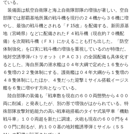
ている。
装備面は航空自衛隊と海上自衛隊部隊の増強が著しい。空自
部隊では那覇基地所属の戦斗機を現行の２４機から３６機に増
やし、最強の戦斗機とされる「Ｆ15改」を配備する。新田原基
地（宮崎県）などに配備されたＦ４戦斗機（現在約７０機配
備）を次期戦斗機（ＦＸ）にかえることも打ち出した。「防空
体制強化」を口実に戦斗機の増強を重視しているのが特徴だ。
地対空誘導弾パトリオット（ＰＡＣ３）の全国配備も具体化す
るとした。海自所属の潜水艦は０４年大綱で定めた１６隻から
６隻増の２２隻体制にする。護衛艦は０４年大綱から１隻増の
４８隻体制にしたほか、４隻だった迎撃ミサイル搭載イージス
艦を６隻に増やす方向となっている。
陸自部隊の装備も「戦車数を現在の６００両態勢から４００
両に削減」と発表したが、別の形で増強がはかられている。特
殊部隊攻撃対処能力の高い戦車砲搭載のタイヤ式装甲車「機動
戦斗車」１００両超を新たに調達。火砲も現在の６００門を４
００門に削るが、約１００基の地対艦誘導弾ミサイル（ＳＳ