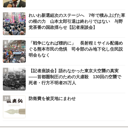
れいわ新選組次のステージへ 7年で積み上げた草
の根の力 山本太郎引退は終わりではない 与野
党茶番の国政揺らせ【記者座談会】
「戦争になれば標的に」 長射程ミサイル配備め
ぐる熊本市民の危惧 司令部のみ地下化し住民説
明会もなく
【記者座談会】語れなかった東京大空襲の真実
――首都圏制圧のための大虐殺 130回の空襲で
死者・行方不明者25万人
防衛費を被災地にまわせ