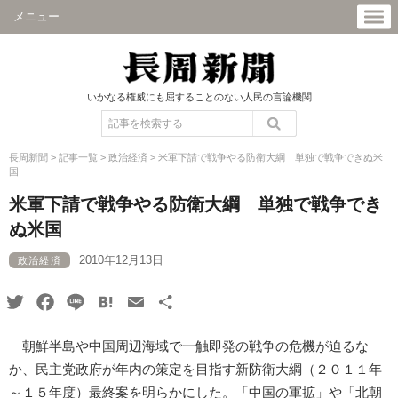
メニュー
いかなる権威にも屈することのない人民の言論機関
長周新聞
>
記事一覧
>
政治経済
>
米軍下請で戦争やる防衛大綱 単独で戦争できぬ米
国
米軍下請で戦争やる防衛大綱 単独で戦争でき
ぬ米国
2010年12月13日
政治経済
Twitter
Facebook
Line
Hatena
Email
共
有
朝鮮半島や中国周辺海域で一触即発の戦争の危機が迫るな
か、民主党政府が年内の策定を目指す新防衛大綱（２０１１年
～１５年度）最終案を明らかにした。「中国の軍拡」や「北朝