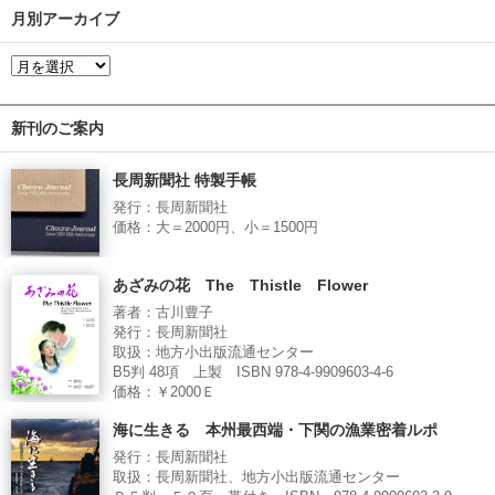
月別アーカイブ
新刊のご案内
長周新聞社 特製手帳
発行：長周新聞社
価格：大＝2000円、小＝1500円
あざみの花 The Thistle Flower
著者：古川豊子
発行：長周新聞社
取扱：地方小出版流通センター
B5判 48項 上製 ISBN 978-4-9909603-4-6
価格：￥2000Ｅ
海に生きる 本州最西端・下関の漁業密着ルポ
発行：長周新聞社
取扱：長周新聞社、地方小出版流通センター