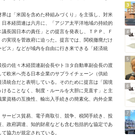
界は「米国を含めた枠組みづくり」を主張し、対米
。日本経団連は六月に、「アジア太平洋地域の持続的
Ｃ議長国日本の責任」との提言を発表し、ＴＰＰ、Ｆ
）の実現を菅政府に迫った。提言では、関税撤廃だけ
ービス」などが域内を自由に行き来できる「経済統
役の佐々木経団連副会長やトヨタ自動車副会長の渡
して欧米へ売る日本企業のサプライチェーン（供給
経済統合だと表明している。そのために提言は「国境
うけることなく、制度・ルールを大胆に見直す」と主
職業資格の互換性、輸出入手続きの簡素化、内外企業
サービス貿易、電子商取引、競争、税関手続き、投
疫、政府調達、知的財産なども含む包括的な協定であ
して協力が規定されている。