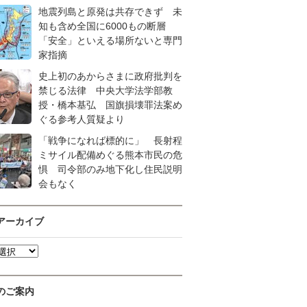
地震列島と原発は共存できず 未
知も含め全国に6000もの断層
「安全」といえる場所ないと専門
家指摘
史上初のあからさまに政府批判を
禁じる法律 中央大学法学部教
授・橋本基弘 国旗損壊罪法案め
ぐる参考人質疑より
「戦争になれば標的に」 長射程
ミサイル配備めぐる熊本市民の危
惧 司令部のみ地下化し住民説明
会もなく
アーカイブ
のご案内