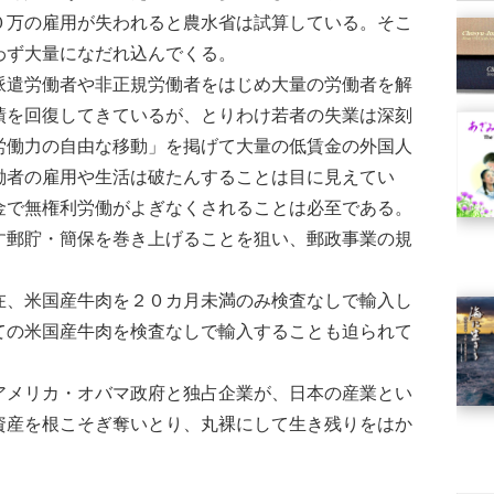
０万の雇用が失われると農水省は試算している。そこ
わず大量になだれ込んでくる。
遣労働者や非正規労働者をはじめ大量の労働者を解
績を回復してきているが、とりわけ若者の失業は深刻
労働力の自由な移動」を掲げて大量の低賃金の外国人
働者の雇用や生活は破たんすることは目に見えてい
金で無権利労働がよぎなくされることは必至である。
郵貯・簡保を巻き上げることを狙い、郵政事業の規
、米国産牛肉を２０カ月未満のみ検査なしで輸入し
ての米国産牛肉を検査なしで輸入することも迫られて
メリカ・オバマ政府と独占企業が、日本の産業とい
資産を根こそぎ奪いとり、丸裸にして生き残りをはか