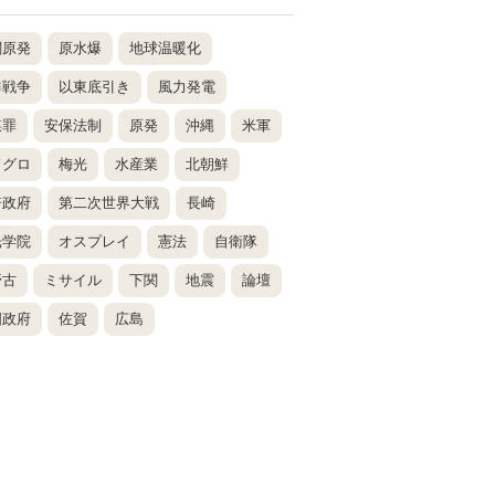
関原発
原水爆
地球温暖化
鮮戦争
以東底引き
風力発電
謀罪
安保法制
原発
沖縄
米軍
ドグロ
梅光
水産業
北朝鮮
倍政府
第二次世界大戦
長崎
光学院
オスプレイ
憲法
自衛隊
野古
ミサイル
下関
地震
論壇
国政府
佐賀
広島