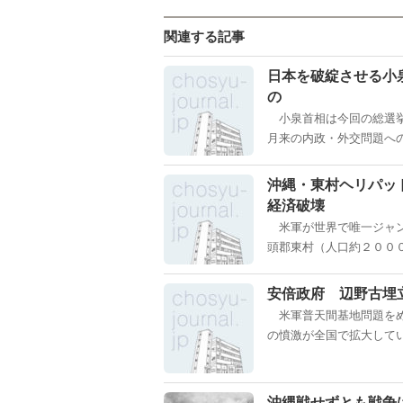
関連する記事
日本を破綻させる小
の
小泉首相は今回の総選挙
月来の内政・外交問題への
沖縄・東村ヘリパッ
経済破壊
米軍が世界で唯一ジャン
頭郡東村（人口約２０００
安倍政府 辺野古埋
米軍普天間基地問題をめ
の憤激が全国で拡大してい
沖縄戦せずとも戦争