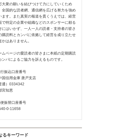
万大衆の願いを結びつけて力にしていくため
、全国的な読者網、通信網を広げる努力を強め
います。また真実の報道を貫くうえでは、経営
面で特定の企業や組織などのスポンサーに頼る
けにはいかず、一人一人の読者・支持者の皆さ
の購読料とカンパに依拠して経営を成り立たせ
ほかはありません。
ームページの愛読者の皆さまに本紙の定期購読
カンパによるご協力を訴えるものです。
銀行振込口座番号
中国信用金庫 唐戸支店
通）0334342
都宮知恵
郵便振替口座番号
540-0-11658
なるキーワード