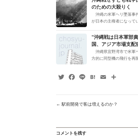
のための大殺りく
沖縄の米軍ヘリ墜落事件
が日本の主権者になってい
“沖縄戦は日本軍部
国、アジア市場支配
沖縄県宜野湾市で米軍ヘ
方的に同型機の飛行を再開
Twitter
Facebook
Line
Hatena
Email
共
有
←
駅前開発で客は増えるのか？
コメントを残す