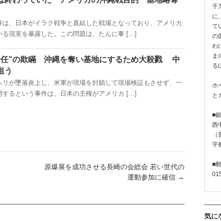
千
に
は、日本がイラク戦争と直結した戦場となっており、アメリカ
て
る現実を暴露した。この問題は、たんに事 […]
の
わ
ま
責任”の欺瞞 沖縄を奪い基地にするため大殺戮 中
る
狙う
リが墜落炎上し、米軍が現場を封鎖して現場検証もさせず、一
ホ
するという事件は、日本の主権がアメリカ […]
と
■
西
（普
宇
■
原爆展を成功させる長崎の会総会 若い世代の
01
運動参加に確信
→
気に