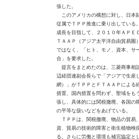
張した。
このアメリカの構想に対し、日本財
従属でＴＰＰ推進に乗り出している
成長を目指して、２０１０年ＡＰＥ
ＴＡＡＰ（アジア太平洋自由貿易圏
ではなく、「ヒト、モノ、資本、サ
合」を要求した。
提言をまとめたのは、三菱商事相談
辺経団連副会長らで「アジアで生産
網）」がＴＰＰとＦＴＡＡＰによる
措置、国内措置を問わず、聖域をも
張し、具体的には関税撤廃、各国の
の平等な扱いなどをあげている。
ＴＰＰは、関税撤廃、物品の貿易、
資、貿易の技術的障害と衛生植物検
る。さらに労働と環境も補完協定と