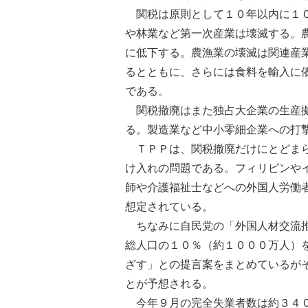
関税は原則として１０年以内に１０
や林業など第一次産業は壊滅する。
に低下する。農漁業の壊滅は関連産
るとともに、さらには食料を輸入に
である。
関税撤廃はまた独占大企業の生産拠
る。製造業など中小零細企業への打
ＴＰＰは、関税撤廃だけにとどまら
け入れの問題である。フィリピンや
師や介護福祉士などへの外国人労働
想定されている。
ちなみに自民党の「外国人材交流推
総人口の１０％（約１０００万人）を
ざす」との提言案をまとめているが
とが予想される。
今年９月の完全失業者数は約３４０