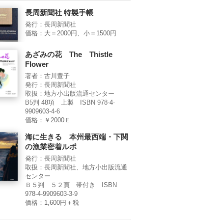
長周新聞社 特製手帳
発行：長周新聞社
価格：大＝2000円、小＝1500円
あざみの花 The Thistle
Flower
著者：古川豊子
発行：長周新聞社
取扱：地方小出版流通センター
B5判 48項 上製 ISBN 978-4-
9909603-4-6
価格：￥2000Ｅ
海に生きる 本州最西端・下関
の漁業密着ルポ
発行：長周新聞社
取扱：長周新聞社、地方小出版流通
センター
Ｂ５判 ５２頁 帯付き ISBN
978-4-9909603-3-9
価格：1,600円＋税