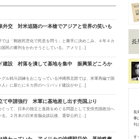
泉外交 対米追随の一本槍でアジアと世界の笑いも
では「郵政民営化で民意を問う」と勝手に決めこみ、４年４カ
国民の審判をかわそうとしている。アメリ […]
ド建設 村落を潰して基地を集中 振興策どころか
グル戦斗訓練をおこなっている沖縄県北部では、米軍再編で国
人）に新たに６カ所のヘリパッド建設がや […]
立て申請強行 米軍に基地差し出す売国ぶり
ぐって、日本の独立と進路をめぐる問題として安倍売国政治へ
長
る。２月末の日米首脳会談以後、選挙公約 […]
事
刊
す
は終わっていた アメリカの沖縄戦目的 基地略奪