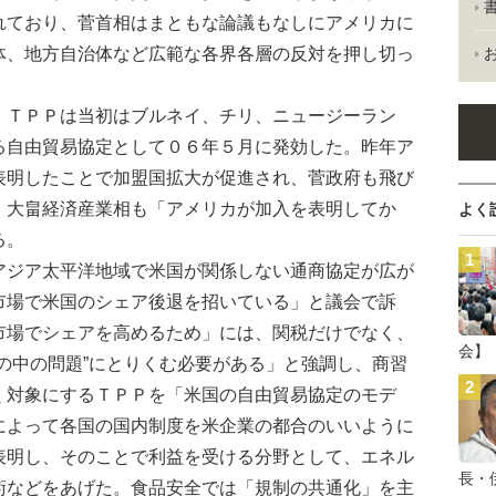
れており、菅首相はまともな論議もなしにアメリカに
体、地方自治体など広範な各界各層の反対を押し切っ
ＴＰＰは当初はブルネイ、チリ、ニュージーラン
る自由貿易協定として０６年５月に発効した。昨年ア
表明したことで加盟国拡大が促進され、菅政府も飛び
。大畠経済産業相も「アメリカが加入を表明してか
よく
る。
ジア太平洋地域で米国が関係しない通商協定が広が
市場で米国のシェア後退を招いている」と議会で訴
市場でシェアを高めるため」には、関税だけでなく、
会】
の中の問題”にとりくむ必要がある」と強調し、商習
く対象にするＴＰＰを「米国の自由貿易協定のモデ
によって各国の国内制度を米企業の都合のいいように
表明し、そのことで利益を受ける分野として、エネル
長・
術などをあげた。食品安全では「規制の共通化」を主