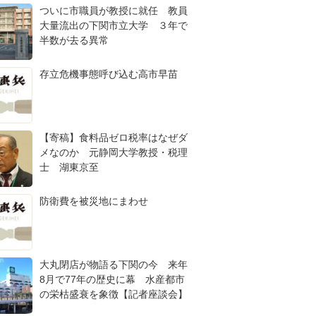
ついに市職員が教授に就任 教員
大量流出の下関市立大学 ３年で
半数が去る異常
存立危機事態呼び込む高市早苗
【寄稿】食料品ゼロ税率はなぜダ
メなのか 元静岡大学教授・税理
士 湖東京至
防衛費を被災地にまわせ
大丸閉店が物語る下関の今 来年
8月で77年の歴史に幕 水産都市
の栄枯盛衰を象徴【記者座談会】