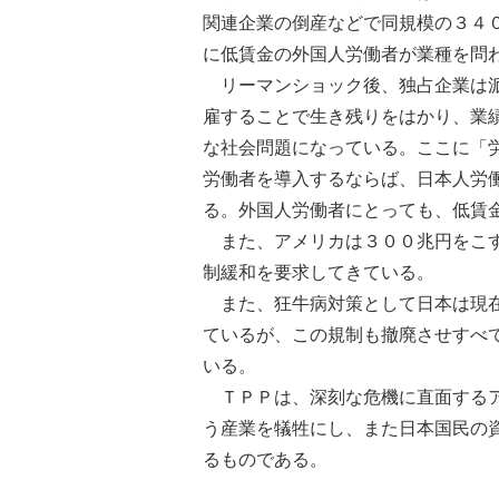
関連企業の倒産などで同規模の３４
に低賃金の外国人労働者が業種を問
リーマンショック後、独占企業は派
雇することで生き残りをはかり、業
な社会問題になっている。ここに「
労働者を導入するならば、日本人労
る。外国人労働者にとっても、低賃
また、アメリカは３００兆円をこす
制緩和を要求してきている。
また、狂牛病対策として日本は現在
ているが、この規制も撤廃させすべ
いる。
ＴＰＰは、深刻な危機に直面するア
う産業を犠牲にし、また日本国民の
るものである。