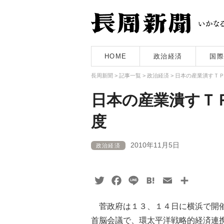
HOME
政治経済
国際
長周新聞
>
記事一覧
>
政治経済
>
日本の産業潰すＴ
日本の産業潰すＴ
度
2010年11月5日
政治経済
Twitter
Facebook
Line
Hatena
Email
共
有
菅政府は１３、１４日に横浜で開催
首脳会議で、環太平洋戦略的経済連