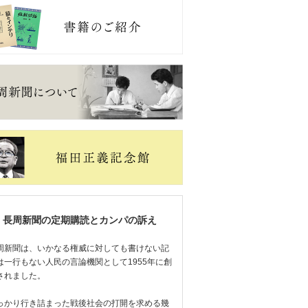
長周新聞の定期購読とカンパの訴え
周新聞は、いかなる権威に対しても書けない記
は一行もない人民の言論機関として1955年に創
されました。
っかり行き詰まった戦後社会の打開を求める幾