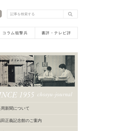
コラム狙撃兵
書評・テレビ評
長周新聞について
福田正義記念館のご案内