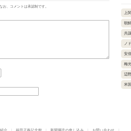
なお、コメントは承認制です。
上
朝
共
ノ
安
梅
辺
米
紹介
|
福田正義記念館
|
新聞購読の申し込み
|
お問い合わせ
|