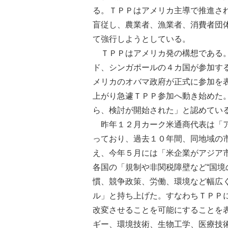
る。ＴＰＰはアメリカ主導で推進さ
盲従し、農業者、漁業者、消費者団
て強行しようとしている。
ＴＰＰはアメリカ発の構想である。
ド、シンガポールの４カ国が参加す
メリカのオバマ政府が正式に参加を
上がり急遽ＴＰＰ参加へ動き始めた
ら、検討が開始された」と認めてい
昨年１２月カーク米通商代表は「ア
っており、過去１０年間、同地域の
え、今年５月には「米企業がアジア
各国の「規制や非関税障壁など“国境
慣、競争政策、労働、環境など幅広
ル」と持ち上げた。すなわちＴＰＰ
改変させることを可能にすることを
ギー、環境技術、生物工学、医療技