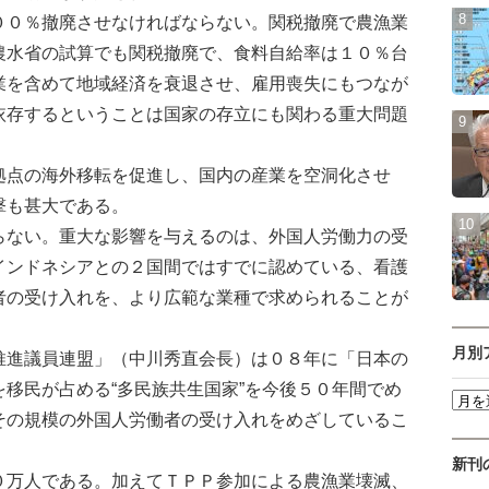
０％撤廃させなければならない。関税撤廃で農漁業
農水省の試算でも関税撤廃で、食料自給率は１０％台
業を含めて地域経済を衰退させ、雇用喪失にもつなが
依存するということは国家の存立にも関わる重大問題
点の海外移転を促進し、国内の産業を空洞化させ
撃も甚大である。
ない。重大な影響を与えるのは、外国人労働力の受
インドネシアとの２国間ではすでに認めている、看護
者の受け入れを、より広範な業種で求められることが
月別
進議員連盟」（中川秀直会長）は０８年に「日本の
移民が占める“多民族共生国家”を今後５０年間でめ
その規模の外国人労働者の受け入れをめざしているこ
新刊
万人である。加えてＴＰＰ参加による農漁業壊滅、