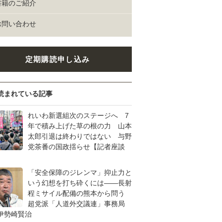
書籍のご紹介
お問い合わせ
定期購読申し込み
読まれている記事
れいわ新選組次のステージへ 7
年で積み上げた草の根の力 山本
太郎引退は終わりではない 与野
党茶番の国政揺らせ【記者座談
「安全保障のジレンマ」抑止力と
いう幻想を打ち砕くには――長射
程ミサイル配備の熊本から問う
超党派「人道外交議連」事務局
伊勢崎賢治