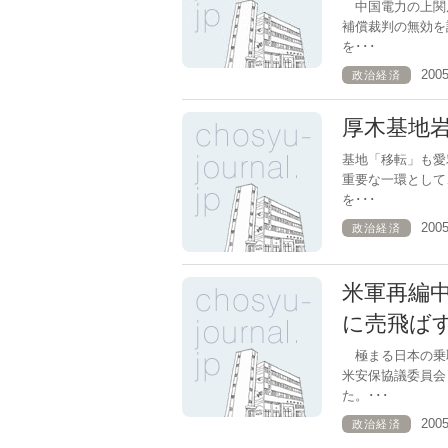
中国電力の上関
補償裁判の無効を
を･･･
200
政治経済
厚木基地
基地「移転」も愛
重要な一環として
を･･･
200
政治経済
米軍再編
に売飛ば
極まる日本の乗
米安保協議委員会
た。･･･
200
政治経済