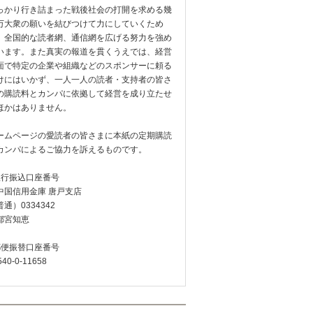
っかり行き詰まった戦後社会の打開を求める幾
万大衆の願いを結びつけて力にしていくため
、全国的な読者網、通信網を広げる努力を強め
います。また真実の報道を貫くうえでは、経営
面で特定の企業や組織などのスポンサーに頼る
けにはいかず、一人一人の読者・支持者の皆さ
の購読料とカンパに依拠して経営を成り立たせ
ほかはありません。
ームページの愛読者の皆さまに本紙の定期購読
カンパによるご協力を訴えるものです。
銀行振込口座番号
中国信用金庫 唐戸支店
通）0334342
都宮知恵
郵便振替口座番号
540-0-11658