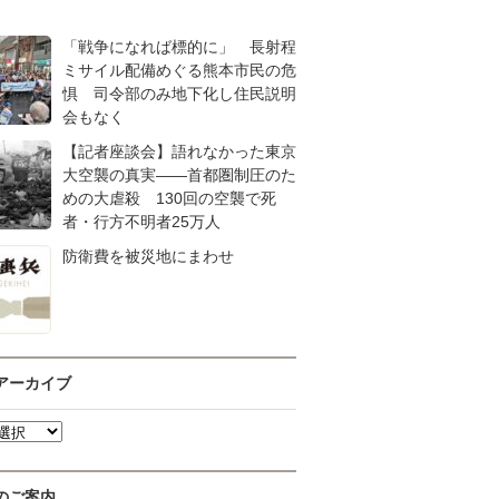
「戦争になれば標的に」 長射程
ミサイル配備めぐる熊本市民の危
惧 司令部のみ地下化し住民説明
会もなく
【記者座談会】語れなかった東京
大空襲の真実――首都圏制圧のた
めの大虐殺 130回の空襲で死
者・行方不明者25万人
防衛費を被災地にまわせ
アーカイブ
のご案内