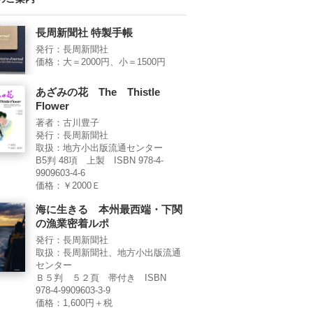
長周新聞社 特製手帳
発行：長周新聞社
価格：大＝2000円、小＝1500円
あざみの花 The Thistle
Flower
著者：古川豊子
発行：長周新聞社
取扱：地方小出版流通センター
B5判 48項 上製 ISBN 978-4-
9909603-4-6
価格：￥2000Ｅ
海に生きる 本州最西端・下関
の漁業密着ルポ
発行：長周新聞社
取扱：長周新聞社、地方小出版流通
センター
Ｂ５判 ５２頁 帯付き ISBN
978-4-9909603-3-9
価格：1,600円＋税