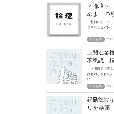
＜論壇＞
めよ」の
北朝鮮がミサイ
と軍事的な対抗を
「･･･
200
政治経済
上関漁業
不思議 
上関原発計画を
は有効とされたの
い、･･･
200
政治経済
祝島漁協
りを暴露