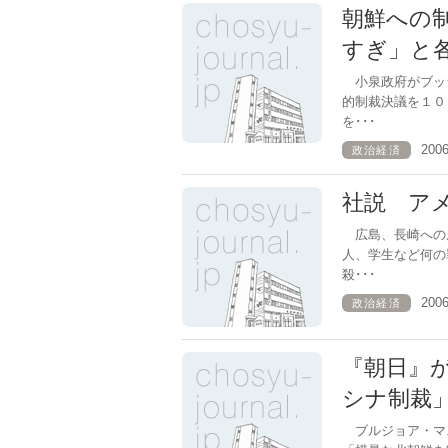
朝鮮への
すぎ」と
小泉政府がブッ
的制裁決議を１０
を･･･
200
政治経済
社説 ア
広島、長崎への
人、学生など何の
殺･･･
200
政治経済
『朝日』
シナ制裁
ブルジョア・マ