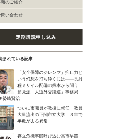
書籍のご紹介
お問い合わせ
定期購読申し込み
読まれている記事
「安全保障のジレンマ」抑止力と
いう幻想を打ち砕くには――長射
程ミサイル配備の熊本から問う
超党派「人道外交議連」事務局
伊勢崎賢治
ついに市職員が教授に就任 教員
大量流出の下関市立大学 ３年で
半数が去る異常
存立危機事態呼び込む高市早苗