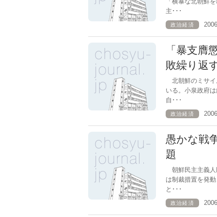
「横暴な北朝鮮を
主･･･
200
政治経済
「暴支膺
敗繰り返
北朝鮮のミサイ
いる。小泉政府は
自･･･
200
政治経済
愚かな戦
題
朝鮮民主主義人
は制裁措置を発動
と･･･
200
政治経済