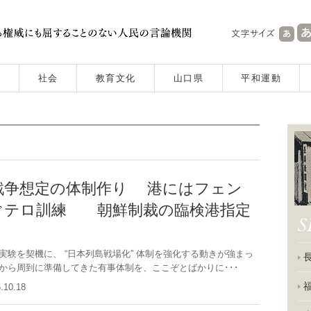
社会
教育文化
山口県
平和運動
戦争想定の体制作り 港にはフェン
ぐテロ訓練 朝鮮制裁の臨検港指定
験を契機に、 “日本列島戦場化” 体制を強化する動きが強まっ
から周到に準備してきた有事体制を、ここぞとばかりに･･･
6.10.18