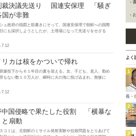
制裁決議先送り 国連安保理 「騒ぎ
各国が非難
シュ政府の指図と筋書きにそって、国連安保理で朝鮮への国際
日にも採択しようとしたが、土壇場になって先送りをせざる
6.7.12
よく
メリカは核をかついで帰れ
原爆投下から６１年目の夏を迎える。女、子ども、老人、勤め
罪もない数１０万人が、瞬時に火の海に投げ込まれ、無惨に
6.7.12
長・
が中国侵略で果たした役割 「横暴な
」と扇動
スコミは、北朝鮮のミサイル発射実験や拉致問題をとりあげて