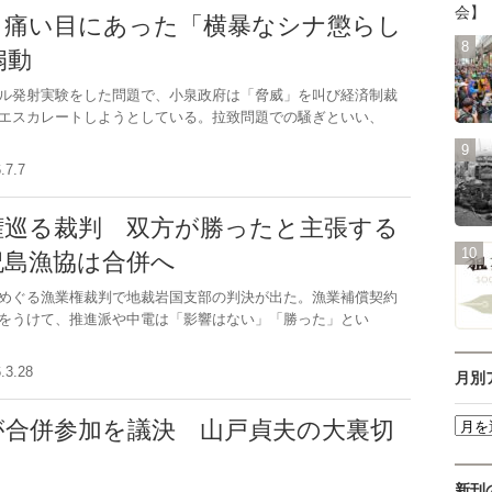
会】
 痛い目にあった「横暴なシナ懲らし
扇動
ル発射実験をした問題で、小泉政府は「脅威」を叫び経済制裁
エスカレートしようとしている。拉致問題での騒ぎといい、
6.7.7
権巡る裁判 双方が勝ったと主張する
祝島漁協は合併へ
めぐる漁業権裁判で地裁岩国支部の判決が出た。漁業補償契約
をうけて、推進派や中電は「影響はない」「勝った」とい
6.3.28
月別
が合併参加を議決 山戸貞夫の大裏切
新刊