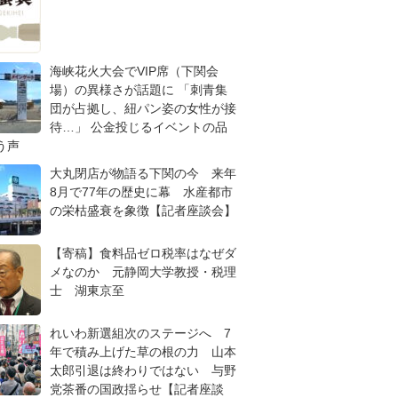
海峡花火大会でVIP席（下関会
場）の異様さが話題に 「刺青集
団が占拠し、紐パン姿の女性が接
待…」 公金投じるイベントの品
う声
大丸閉店が物語る下関の今 来年
8月で77年の歴史に幕 水産都市
の栄枯盛衰を象徴【記者座談会】
【寄稿】食料品ゼロ税率はなぜダ
メなのか 元静岡大学教授・税理
士 湖東京至
れいわ新選組次のステージへ 7
年で積み上げた草の根の力 山本
太郎引退は終わりではない 与野
党茶番の国政揺らせ【記者座談