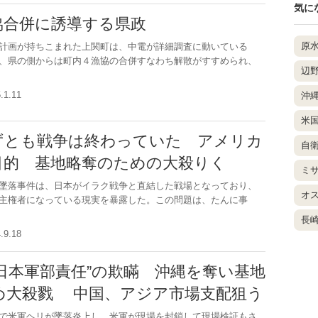
気に
協合併に誘導する県政
原
計画が持ちこまれた上関町は、中電が詳細調査に動いている
、県の側からは町内４漁協の合併すなわち解散がすすめられ、
辺
5.1.11
沖
米
ずとも戦争は終わっていた アメリカ
自
目的 基地略奪のための大殺りく
ミ
墜落事件は、日本がイラク戦争と直結した戦場となっており、
オ
主権者になっている現実を暴露した。この問題は、たんに事
長
4.9.18
日本軍部責任”の欺瞞 沖縄を奪い基地
め大殺戮 中国、アジア市場支配狙う
で米軍ヘリが墜落炎上し、米軍が現場を封鎖して現場検証もさ