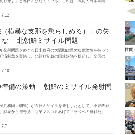
制裁せよ」と連日叫びたてている。これは、戦前の日本軍国
6.7.12
懲（横暴な支那を懲らしめる）」の失
すな 北朝鮮ミサイル問題
性問
ル発射問題をめぐる日米政府の大騒動は重大な危険性を持って
経済制裁を実施し、北朝鮮制裁の国連決議を提起し、全国の
6.7.10
争準備の策動 朝鮮のミサイル発射問
民共和国（朝鮮）が５日ミサイルを発射したとして、小泉政府
、財界から与野党、商業マスコミあげて「平和への挑戦だ」
6.7.7