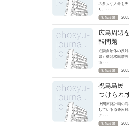
の多大な人命を失
り、･･･
200
政治経済
広島周辺
転問題
近隣自治体の反対
県）機能移転増設
市･･･
200
政治経済
祝島島民
つけられ
上関原発計画の海
している原発反対
グ･･･
200
政治経済