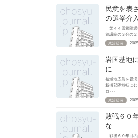
民意を表
の選挙介
第４４回衆院選
衆議院の３分の２
200
政治経済
岩国基地
に
被爆地広島を冒涜
載機部隊移転にむ
ロ･･･
200
政治経済
敗戦６０
な
戦後６０年目の