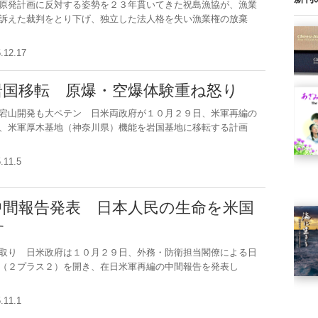
原発計画に反対する姿勢を２３年貫いてきた祝島漁協が、漁業
訴えた裁判をとり下げ、独立した法人格を失い漁業権の放棄
5.12.17
岩国移転 原爆・空爆体験重ね怒り
宕山開発も大ペテン 日米両政府が１０月２９日、米軍再編の
、米軍厚木基地（神奈川県）機能を岩国基地に移転する計画
5.11.5
中間報告発表 日本人民の生命を米国
す
取り 日米政府は１０月２９日、外務・防衛担当閣僚による日
（２プラス２）を開き、在日米軍再編の中間報告を発表し
5.11.1