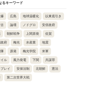
なるキーワード
水爆
広島
地球温暖化
以東底引き
野古
論壇
ノドグロ
安倍政府
縄
朝鮮戦争
上関原発
佐賀
国政府
梅光
水産業
地震
衛隊
原発
梅光学院
米軍
サイル
風力発電
下関
共謀罪
スプレイ
安保法制
北朝鮮
憲法
崎
第二次世界大戦