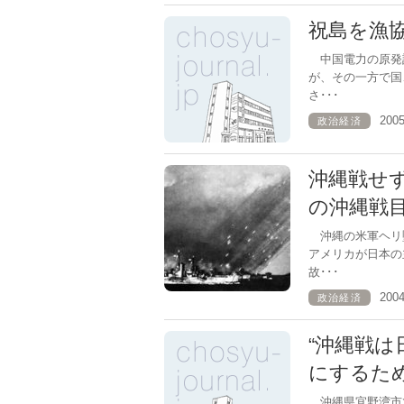
祝島を漁
中国電力の原発
が、その一方で国
さ･･･
200
政治経済
沖縄戦せ
の沖縄戦
沖縄の米軍ヘリ
アメリカが日本の
故･･･
200
政治経済
“沖縄戦は
にするた
沖縄県宜野湾市