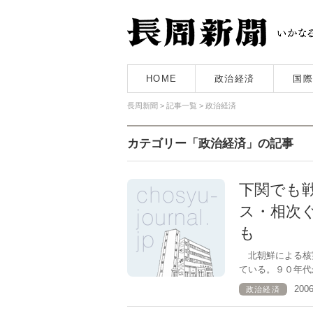
HOME
政治経済
国際
長周新聞
>
記事一覧
>
政治経済
カテゴリー「政治経済」の記事
下関でも
ス・相次
も
北朝鮮による核実
ている。９０年代
200
政治経済