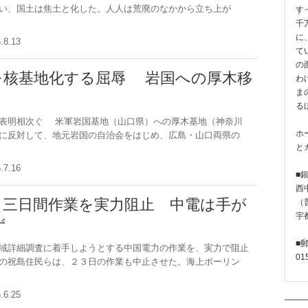
い、国土は焦土と化した。人人は荒廃のなかから立ち上が
す
千
に
5.8.13
て
の
を核基地化する屈辱 岩国への厚木移
わ
ま
る
表明相次ぐ 米軍岩国基地（山口県）への厚木基地（神奈川
ホ
に反対して、地元岩国の自治会をはじめ、広島・山口両県の
と
5.7.16
■
西
 三日間作業を実力阻止 中電は手が
（普
宇
ず
■
域詳細調査に着手しようとする中国電力の作業を、実力で阻止
01
の祝島住民らは、２３日の作業も中止させた。海上ボーリン
5.6.25