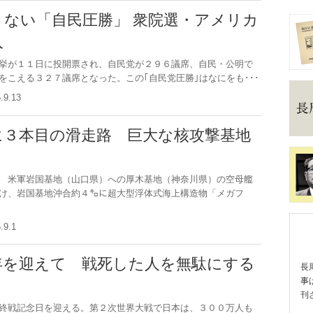
さない「自民圧勝」 衆院選・アメリカ
入
挙が１１日に投開票され、自民党が２９６議席、自民・公明で
をこえる３２７議席となった。この｢自民党圧勝｣はなにをも･･･
5.9.13
に３本目の滑走路 巨大な核攻撃基地
 米軍岩国基地（山口県）への厚木基地（神奈川県）の空母艦
け、岩国基地沖合約４㌔に超大型浮体式海上構造物「メガフ
5.9.1
年を迎えて 戦死した人を無駄にする
長
事
刊
終戦記念日を迎える。第２次世界大戦で日本は、３００万人も