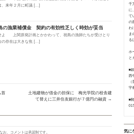
千
、来年２月に町議 […]
に
て
の
島の漁業補償金 契約の有効性乏しく時効が妥当
わ
ま
せよ 上関原発計画とかかわって、祝島の漁師たちが受けとり
る
の存在は大きな焦 […]
ホ
と
■
西
（普
宇
ム首
土地建物が借金の担保に 梅光学院の校舎建
て替えに三井住友銀行が７億円の融資
→
■
01
気に
なお、コメントは承認制です。