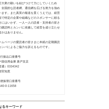
万大衆の願いを結びつけて力にしていくため
、全国的な読者網、通信網を広げる努力を強め
います。また真実の報道を貫くうえでは、経営
面で特定の企業や組織などのスポンサーに頼る
けにはいかず、一人一人の読者・支持者の皆さ
の購読料とカンパに依拠して経営を成り立たせ
ほかはありません。
ームページの愛読者の皆さまに本紙の定期購読
カンパによるご協力を訴えるものです。
銀行振込口座番号
中国信用金庫 唐戸支店
通）0334342
都宮知恵
郵便振替口座番号
540-0-11658
なるキーワード