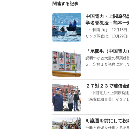
関連する記事
中国電力・上関原発
学名誉教授・熊本一
中国電力は、12月15
リング調査は、10月29日
「尾熊毛（中国電力
説明つかぬ大量の得票移
え、定数１０議席に対して
２７対２３で補償金
中国電力の上関原発建設
（森友信組合長）が２７日
町議選を前にして祝
分断と自爆を仕掛ける不