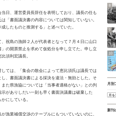
当日、運営委員長辞任を表明しており、議長の任も
氏は「書面議決書の内容については関知していない。
作成したものと推測する」と述べていた。
、祝島の漁師２人が代表者となって７月４日に山口
書」の開票禁止を求めて仮処分を申し立てた。申し立
恵比須利宏議長。
しては、「集会の散会によって恵比須氏は議長では
とし、書面議決書による採決を違法・無効とした。そ
月別
。また県漁協については「当事者適格がない」との判
指示がありしだい一刻も早く書面決議書は破棄した
らかにしている。
新刊
が漁業補償交渉のテーブルにもついていないのに、