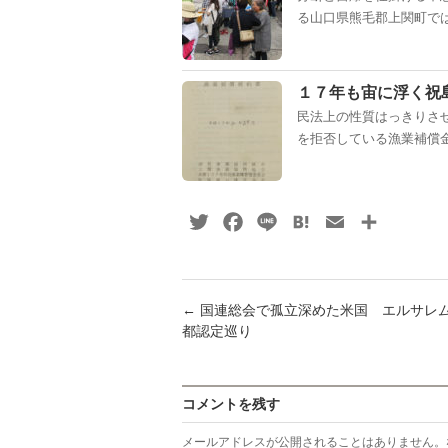
る山口県熊毛郡上関町では
１７年も宙に浮く祝
民法上の性質はっきりさ
を拒否している漁業補償金
Twitter
Facebook
Line
Hatena
Email
共
有
←
国連総会で孤立深めた米国 エルサレ
都認定巡り
コメントを残す
メールアドレスが公開されることはありません。