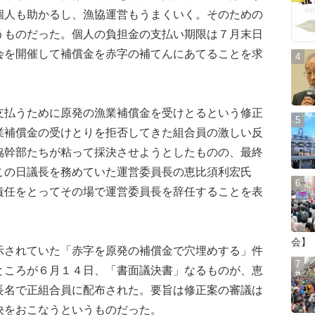
個人も助かるし、漁協運営もうまくいく。そのための
うものだった。個人の負担金の支払い期限は７月末日
会を開催して補償金を赤字の補てんにあてることを求
払うために原発の漁業補償金を受けとるという修正
業補償金の受けとりを拒否してきた組合員の激しい反
協幹部たちが粘って採決させようとしたものの、最終
この日議長を務めていた運営委員長の恵比須利宏氏
責任をとってその場で運営委員長を辞任することを表
会】
されていた「赤字を原発の補償金で穴埋めする」件
ところが６月１４日、「書面議決書」なるものが、恵
長名で正組合員に配布された。要旨は修正案の審議は
決をおこなうというものだった。