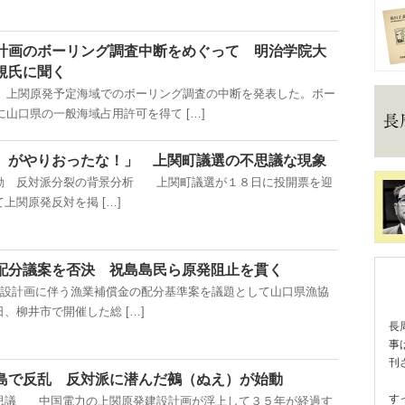
計画のボーリング調査中断をめぐって 明治学院大
規氏に聞く
日、上関原発予定海域でのボーリング調査の中断を発表した。ボー
に山口県の一般海域占用許可を得て […]
）がやりおったな！」 上関町議選の不思議な現象
動 反対派分裂の背景分析 上関町議選が１８日に投開票を迎
上関原発反対を掲 […]
配分議案を否決 祝島島民ら原発阻止を貫く
計画に伴う漁業補償金の配分基準案を議題として山口県漁協
、柳井市で開催した総 […]
長
事
刊
島で反乱 反対派に潜んだ鵺（ぬえ）が始動
す
思議 中国電力の上関原発建設計画が浮上して３５年が経過す