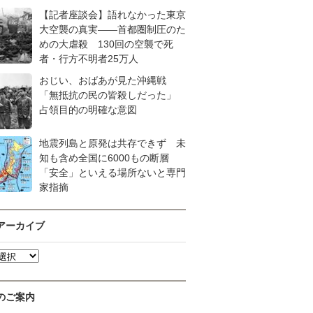
【記者座談会】語れなかった東京
大空襲の真実――首都圏制圧のた
めの大虐殺 130回の空襲で死
者・行方不明者25万人
おじい、おばあが見た沖縄戦
「無抵抗の民の皆殺しだった」
占領目的の明確な意図
地震列島と原発は共存できず 未
知も含め全国に6000もの断層
「安全」といえる場所ないと専門
家指摘
アーカイブ
のご案内