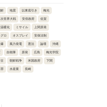
朝鮮
地震
以東底引き
梅光
二次世界大戦
安倍政府
佐賀
球温暖化
ミサイル
上関原発
ドグロ
オスプレイ
安保法制
水爆
風力発電
憲法
論壇
沖縄
軍
自衛隊
原発
広島
梅光学院
野古
朝鮮戦争
米国政府
下関
謀罪
水産業
長崎
|