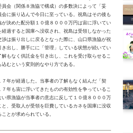
委員会（関係８漁協で構成）の多数決によって「妥
員会に振り込んで今日に至っている。祝島はその後も
協が決めた配分額１０億８０００万円は宙に浮いてい
を経過すると国庫へ没収され、祝島は受領しなかった
交渉は振り出しに戻るとなった際に、山口県漁協が祝
引き出し、勝手にに「管理」している状態が続いてい
了解もなく供託金を引き出し、これを受け取らせるこ
ち込むという変則的なやり方である。
７年が経過した。当事者の了解もなく結んだ「契
１７年も宙に浮いてきたものの有効性を争っているこ
ない県漁協が当事者の意志に反して１０億８０００万
こと、受取人が受領を巨費しているカネを国庫に没収
ることが求められている。