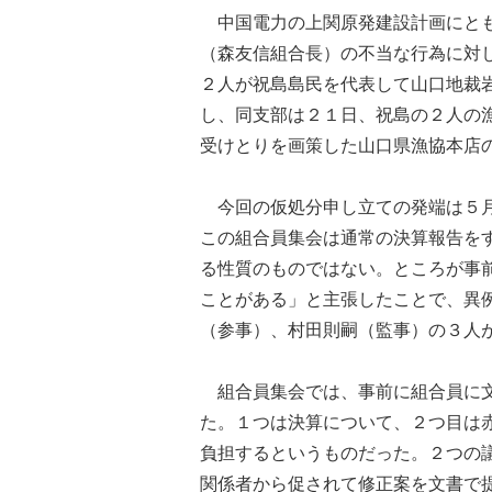
中国電力の上関原発建設計画にとも
（森友信組合長）の不当な行為に対
２人が祝島島民を代表して山口地裁
し、同支部は２１日、祝島の２人の
受けとりを画策した山口県漁協本店
今回の仮処分申し立ての発端は５月
この組合員集会は通常の決算報告を
る性質のものではない。ところが事
ことがある」と主張したことで、異
（参事）、村田則嗣（監事）の３人
組合員集会では、事前に組合員に文
た。１つは決算について、２つ目は
負担するというものだった。２つの
関係者から促されて修正案を文書で