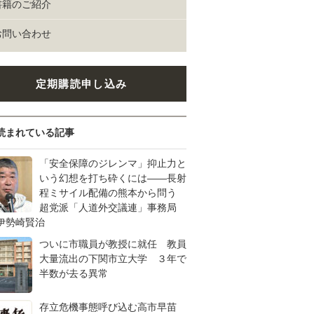
書籍のご紹介
お問い合わせ
定期購読申し込み
読まれている記事
「安全保障のジレンマ」抑止力と
いう幻想を打ち砕くには――長射
程ミサイル配備の熊本から問う
超党派「人道外交議連」事務局
伊勢崎賢治
ついに市職員が教授に就任 教員
大量流出の下関市立大学 ３年で
半数が去る異常
存立危機事態呼び込む高市早苗