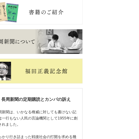
長周新聞の定期購読とカンパの訴え
周新聞は、いかなる権威に対しても書けない記
は一行もない人民の言論機関として1955年に創
されました。
っかり行き詰まった戦後社会の打開を求める幾