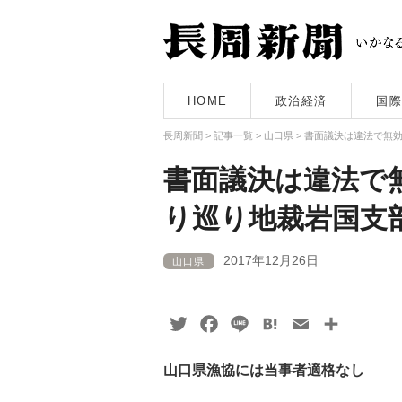
HOME
政治経済
国際
長周新聞
>
記事一覧
>
山口県
>
書面議決は違法で無
書面議決は違法で
り巡り地裁岩国支
2017年12月26日
山口県
Twitter
Facebook
Line
Hatena
Email
共
有
山口県漁協には当事者適格なし