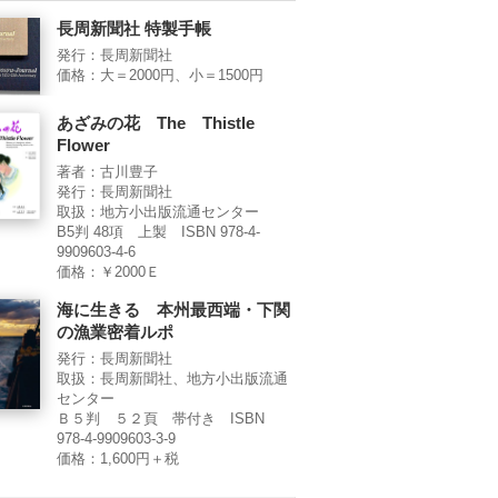
長周新聞社 特製手帳
発行：長周新聞社
価格：大＝2000円、小＝1500円
あざみの花 The Thistle
Flower
著者：古川豊子
発行：長周新聞社
取扱：地方小出版流通センター
B5判 48項 上製 ISBN 978-4-
9909603-4-6
価格：￥2000Ｅ
海に生きる 本州最西端・下関
の漁業密着ルポ
発行：長周新聞社
取扱：長周新聞社、地方小出版流通
センター
Ｂ５判 ５２頁 帯付き ISBN
978-4-9909603-3-9
価格：1,600円＋税