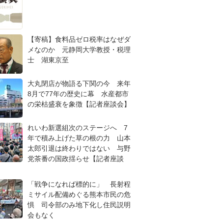
【寄稿】食料品ゼロ税率はなぜダ
メなのか 元静岡大学教授・税理
士 湖東京至
大丸閉店が物語る下関の今 来年
8月で77年の歴史に幕 水産都市
の栄枯盛衰を象徴【記者座談会】
れいわ新選組次のステージへ 7
年で積み上げた草の根の力 山本
太郎引退は終わりではない 与野
党茶番の国政揺らせ【記者座談
「戦争になれば標的に」 長射程
ミサイル配備めぐる熊本市民の危
惧 司令部のみ地下化し住民説明
会もなく