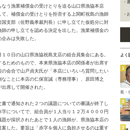
なう漁業補償金の受けとりを迫る山口県漁協本店
して、補償金の受けとりを拒否する上関町祝島の漁師
岩国支部（佐野義孝裁判長）に申し立てた仮処分に対
漁師の申し立てを認める決定を出した。漁業補償金の
の企みは失敗した。
１０日の山口県漁協祝島支店の組合員集会にある。
よく
するためのもので、本来県漁協本店の関係者が出席す
前の会合で山戸貞夫氏が「本店にいろいろ質問したい
例なことに本店の仁保宣誠（専務理事）、原田博之
が出席して開催された。
長・
書で通知された２つの議題についての審議が終了し
赤字についてで、組合員が１人当り１２万４０００円
議題が採択されたあとで１人の漁師が、県漁協本店の
提案した。要旨は「赤字を個人に負担させるのは重す