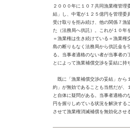
２０００年に１０７共同漁業権管理
結」し、中電が１２５億円を管理委
受け取りを拒み続け、他の関係７漁
た（法務局へ供託）。これが１０年
＝漁業権は生き続けている＝漁業権
島の断りもなく法務局から供託金を
る。当事者適格のない者が当事者の
とによって漁業補償交渉を妥結に持
既に「漁業補償交渉の妥結」から１
約」が無効であることも当然だが、
と自体に疑問がある。当事者適格の
円を握りしめている状況を解決する
させて漁業権消滅補償を無効化させ