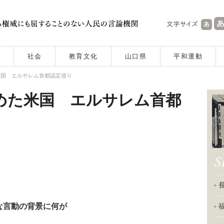
社会
教育文化
山口県
平和運動
米国 エルサレム首都認定巡り
めた米国 エルサレム首都
な言動の背景に何が