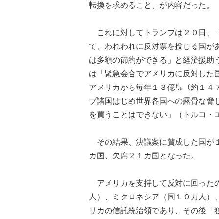
転換を求めること、が内容だった。
これに対してトランプは２０日、「
て、われわれに反対票を投じる国が
は多額の節約ができる」と経済援助
は「緊急会合でアメリカに反対した
アメリカから毎年１３億㌦（約１４
ブ諸国はじめ世界各国への露骨な脅
を買うことはできない」（トルコ・
その結果、決議案に賛成した国が１
カ国、欠席２１カ国となった。
アメリカを支持して反対に回ったの
人）、ミクロネシア（同１０万人）
リカの信託統治領であり、その後「