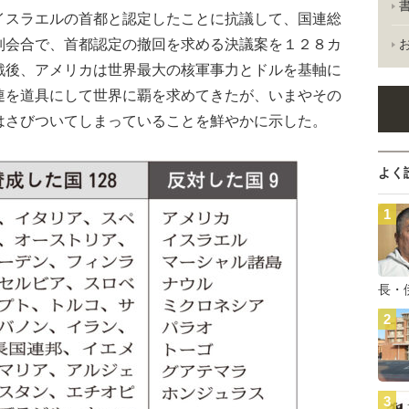
スラエルの首都と認定したことに抗議して、国連総
別会合で、首都認定の撤回を求める決議案を１２８カ
戦後、アメリカは世界最大の核軍事力とドルを基軸に
連を道具にして世界に覇を求めてきたが、いまやその
はさびついてしまっていることを鮮やかに示した。
よく
長・