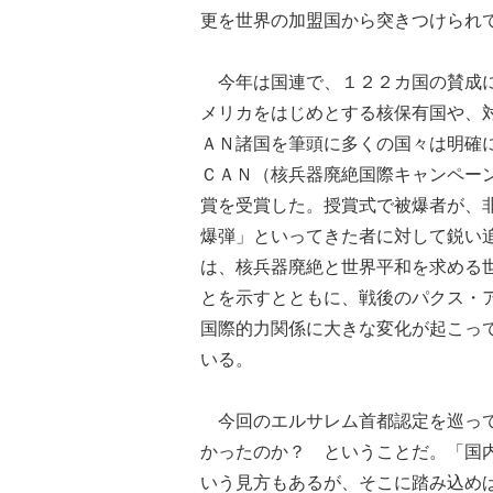
更を世界の加盟国から突きつけられ
今年は国連で、１２２カ国の賛成に
メリカをはじめとする核保有国や、
ＡＮ諸国を筆頭に多くの国々は明確
ＣＡＮ（核兵器廃絶国際キャンペー
賞を受賞した。授賞式で被爆者が、
爆弾」といってきた者に対して鋭い
は、核兵器廃絶と世界平和を求める
とを示すとともに、戦後のパクス・
国際的力関係に大きな変化が起こっ
いる。
今回のエルサレム首都認定を巡って
かったのか？ ということだ。「国
いう見方もあるが、そこに踏み込め