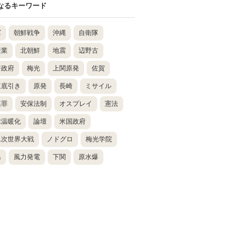
なるキーワード
軍
朝鮮戦争
沖縄
自衛隊
産業
北朝鮮
地震
辺野古
倍政府
梅光
上関原発
佐賀
東底引き
原発
長崎
ミサイル
謀罪
安保法制
オスプレイ
憲法
球温暖化
論壇
米国政府
二次世界大戦
ノドグロ
梅光学院
島
風力発電
下関
原水爆