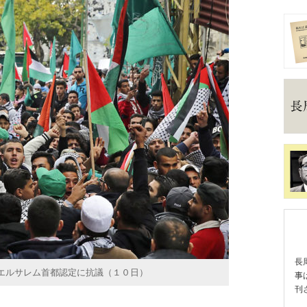
長
エルサレム首都認定に抗議（１０日）
事
刊