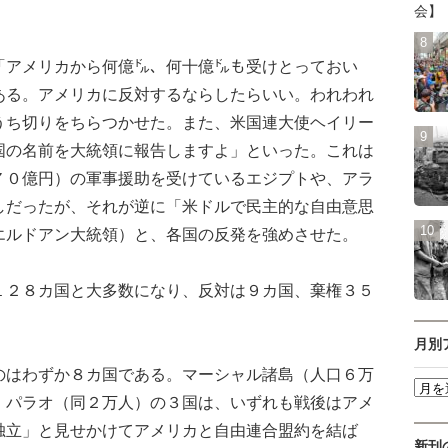
会】
アメリカから何億㌦、何十億㌦も受けとっておい
ある。アメリカに反対するならしたらいい。われわれ
うち切りをちらつかせた。また、米国連大使ヘイリー
国の名前を大統領に報告しますよ」といった。これは
７０億円）の軍事援助を受けているエジプトや、アラ
しだったが、それが逆に「米ドルで民主的な自由意思
エルドアン大統領）と、各国の反発を強めさせた。
２８カ国と大多数になり、反対は９カ国、棄権３５
月別
はわずか８カ国である。マーシャル諸島（人口６万
、パラオ（同２万人）の３国は、いずれも戦後はアメ
独立」と見せかけてアメリカと自由連合盟約を結ば
新刊