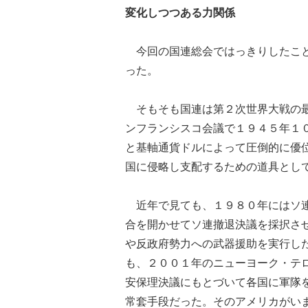
変化しつつある力関係
今回の国連総会ではっきりしたこと
った。
そもそも国連は第２次世界大戦の最
ンフランシスコ会議で１９４５年１
と基軸通貨ドルによって圧倒的に優
国に侵略し支配するための道具とし
近年で見ても、１９８０年にはソ連
合を開かせてソ連撤退決議を採択さ
や反政府勢力への武器援助を実行し
も、２００１年のニューヨーク・テ
安保理決議にもとづいて各国に軍隊
常套手段だった。そのアメリカがい