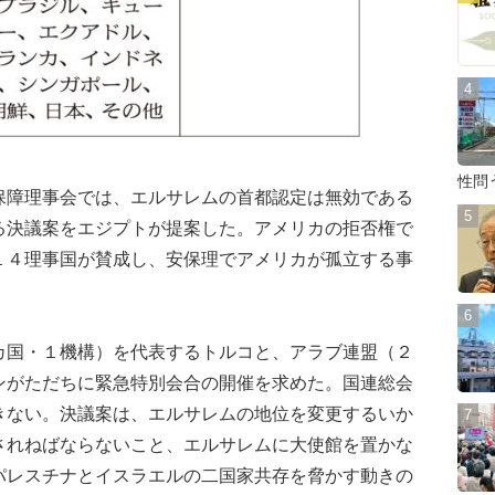
性問
障理事会では、エルサレムの首都認定は無効である
る決議案をエジプトが提案した。アメリカの拒否権で
１４理事国が賛成し、安保理でアメリカが孤立する事
国・１機構）を代表するトルコと、アラブ連盟（２
ンがただちに緊急特別会合の開催を求めた。国連総会
きない。決議案は、エルサレムの地位を変更するいか
されねばならないこと、エルサレムに大使館を置かな
パレスチナとイスラエルの二国家共存を脅かす動きの