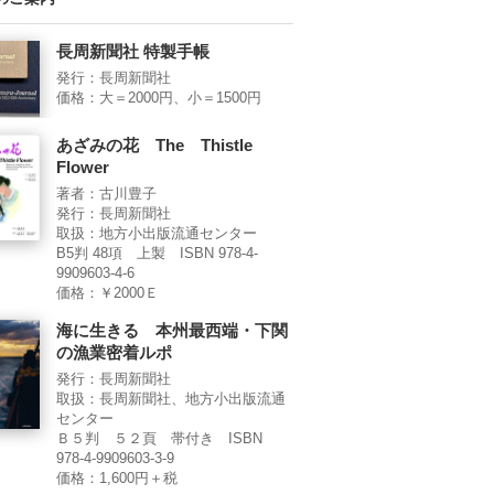
長周新聞社 特製手帳
発行：長周新聞社
価格：大＝2000円、小＝1500円
あざみの花 The Thistle
Flower
著者：古川豊子
発行：長周新聞社
取扱：地方小出版流通センター
B5判 48項 上製 ISBN 978-4-
9909603-4-6
価格：￥2000Ｅ
海に生きる 本州最西端・下関
の漁業密着ルポ
発行：長周新聞社
取扱：長周新聞社、地方小出版流通
センター
Ｂ５判 ５２頁 帯付き ISBN
978-4-9909603-3-9
価格：1,600円＋税