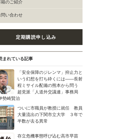
書籍のご紹介
お問い合わせ
定期購読申し込み
読まれている記事
「安全保障のジレンマ」抑止力と
いう幻想を打ち砕くには――長射
程ミサイル配備の熊本から問う
超党派「人道外交議連」事務局
伊勢崎賢治
ついに市職員が教授に就任 教員
大量流出の下関市立大学 ３年で
半数が去る異常
存立危機事態呼び込む高市早苗