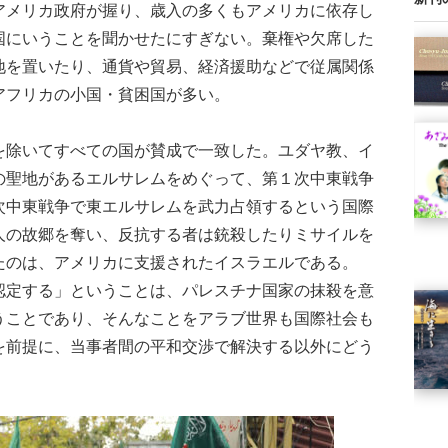
アメリカ政府が握り、歳入の多くもアメリカに依存し
国にいうことを聞かせたにすぎない。棄権や欠席した
地を置いたり、通貨や貿易、経済援助などで従属関係
アフリカの小国・貧困国が多い。
除いてすべての国が賛成で一致した。ユダヤ教、イ
の聖地があるエルサレムをめぐって、第１次中東戦争
次中東戦争で東エルサレムを武力占領するという国際
人の故郷を奪い、反抗する者は銃殺したりミサイルを
たのは、アメリカに支援されたイスラエルである。
認定する」ということは、パレスチナ国家の抹殺を意
うことであり、そんなことをアラブ世界も国際社会も
を前提に、当事者間の平和交渉で解決する以外にどう