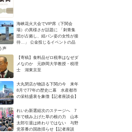
海峡花火大会でVIP席（下関会
場）の異様さが話題に 「刺青集
団が占拠し、紐パン姿の女性が接
待…」 公金投じるイベントの品
う声
【寄稿】食料品ゼロ税率はなぜダ
メなのか 元静岡大学教授・税理
士 湖東京至
大丸閉店が物語る下関の今 来年
8月で77年の歴史に幕 水産都市
の栄枯盛衰を象徴【記者座談会】
れいわ新選組次のステージへ 7
年で積み上げた草の根の力 山本
太郎引退は終わりではない 与野
党茶番の国政揺らせ【記者座談