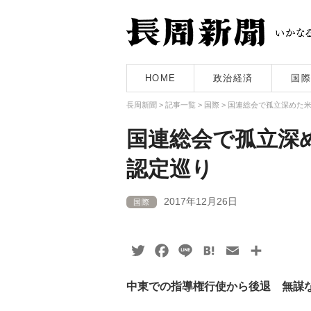
HOME
政治経済
国際
長周新聞
>
記事一覧
>
国際
>
国連総会で孤立深めた
国連総会で孤立深
認定巡り
2017年12月26日
国際
Twitter
Facebook
Line
Hatena
Email
共
有
中東での指導権行使から後退 無謀