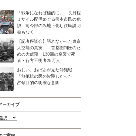
「戦争になれば標的に」 長射程
ミサイル配備めぐる熊本市民の危
惧 司令部のみ地下化し住民説明
会もなく
【記者座談会】語れなかった東京
大空襲の真実――首都圏制圧のた
めの大虐殺 130回の空襲で死
者・行方不明者25万人
おじい、おばあが見た沖縄戦
「無抵抗の民の皆殺しだった」
占領目的の明確な意図
アーカイブ
のご案内