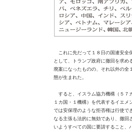
これに先だって１８日の国連安全保
として、トランプ政府に撤回を求め
廃案になったものの、それ以外の全
態が生まれた。
すると、イスラム協力機構（５７カ
１カ国・１機構）を代表するイエメ
では安保理のような拒否権は行使で
なる主張も法的に無効であり、撤回
いようすべての国に要請すること、