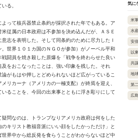
気に
ている。
米
よって核兵器禁止条約が採択された年でもある。ア
水
対米従属の日本政府は不参加を決め込んだが、ＡＳＥ
に意志を表明した。そして同条約のために尽力したＩ
安
ン。世界１０１カ国のＮＧＯが参加）がノーベル平和
以
非戦闘員を焼き殺した原爆を「戦争を終わらせた良い
共
追及をおこなったことは、強い印象を残した。それ
地
世論がもはや押しとどめられないほど広がっているこ
アメリカーナ（アメリカの一極支配）が終焉を迎え、
第
ていることを、今回の出来事とともに浮き彫りにして
広
疑問なのは、トランプなりアメリカ政府は何をした
内のキリスト教福音派にいい顔をしたかっただけ」と
ば世界中から総反発を食らうことがわからないほど中