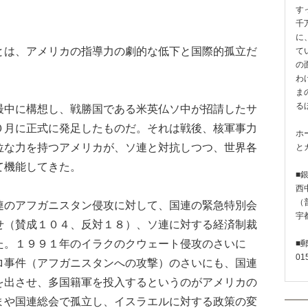
す
千
に
は、アメリカの指導力の劇的な低下と国際的孤立だ
て
の
わ
ま
る
中に構想し、戦勝国である米英仏ソ中が招請したサ
０月に正式に発足したものだ。それは戦後、核軍事力
ホ
位な力を持つアメリカが、ソ連と対抗しつつ、世界各
と
て機能してきた。
■
西
（普
のアフガニスタン侵攻に対して、国連の緊急特別会
宇
せ（賛成１０４、反対１８）、ソ連に対する経済制裁
た。１９９１年のイラクのクウェート侵攻のさいに
■
01
ロ事件（アフガニスタンへの攻撃）のさいにも、国連
を出させ、多国籍軍を投入するというのがアメリカの
まや国連総会で孤立し、イスラエルに対する政策の変