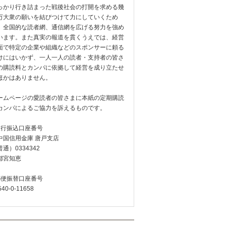
っかり行き詰まった戦後社会の打開を求める幾
万大衆の願いを結びつけて力にしていくため
、全国的な読者網、通信網を広げる努力を強め
います。また真実の報道を貫くうえでは、経営
面で特定の企業や組織などのスポンサーに頼る
けにはいかず、一人一人の読者・支持者の皆さ
の購読料とカンパに依拠して経営を成り立たせ
ほかはありません。
ームページの愛読者の皆さまに本紙の定期購読
カンパによるご協力を訴えるものです。
銀行振込口座番号
中国信用金庫 唐戸支店
通）0334342
都宮知恵
郵便振替口座番号
540-0-11658