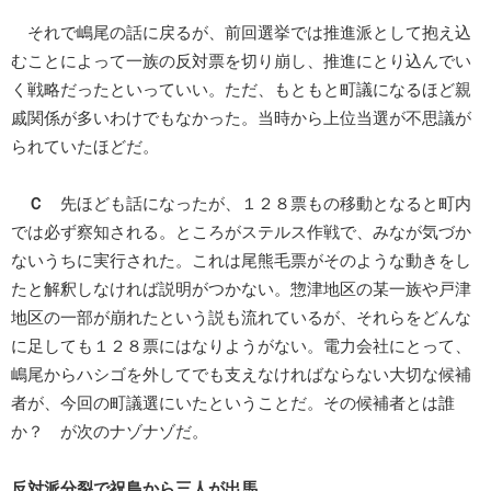
それで嶋尾の話に戻るが、前回選挙では推進派として抱え込
むことによって一族の反対票を切り崩し、推進にとり込んでい
く戦略だったといっていい。ただ、もともと町議になるほど親
戚関係が多いわけでもなかった。当時から上位当選が不思議が
られていたほどだ。
Ｃ
先ほども話になったが、１２８票もの移動となると町内
では必ず察知される。ところがステルス作戦で、みなが気づか
ないうちに実行された。これは尾熊毛票がそのような動きをし
たと解釈しなければ説明がつかない。惣津地区の某一族や戸津
地区の一部が崩れたという説も流れているが、それらをどんな
に足しても１２８票にはなりようがない。電力会社にとって、
嶋尾からハシゴを外してでも支えなければならない大切な候補
者が、今回の町議選にいたということだ。その候補者とは誰
か？ が次のナゾナゾだ。
反対派分裂で祝島から三人が出馬