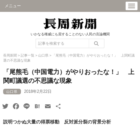
メニュー
いかなる権威にも屈することのない人民の言論機関
長周新聞
>
記事一覧
>
山口県
>
「尾熊毛（中国電力）がやりおったな！」 上関町議
選の不思議な現象
「尾熊毛（中国電力）がやりおったな！」 上
関町議選の不思議な現象
2018年2月22日
山口県
Twitter
Facebook
Line
Hatena
Email
共
有
説明つかぬ大量の得票移動 反対派分裂の背景分析