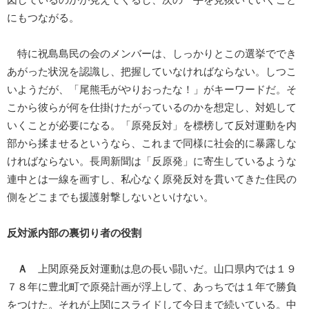
にもつながる。
特に祝島島民の会のメンバーは、しっかりとこの選挙ででき
あがった状況を認識し、把握していなければならない。しつこ
いようだが、「尾熊毛がやりおったな！」がキーワードだ。そ
こから彼らが何を仕掛けたがっているのかを想定し、対処して
いくことが必要になる。「原発反対」を標榜して反対運動を内
部から揉ませるというなら、これまで同様に社会的に暴露しな
ければならない。長周新聞は「反原発」に寄生しているような
連中とは一線を画すし、私心なく原発反対を貫いてきた住民の
側をどこまでも援護射撃しないといけない。
反対派内部の裏切り者の役割
Ａ
上関原発反対運動は息の長い闘いだ。山口県内では１９
７８年に豊北町で原発計画が浮上して、あっちでは１年で勝負
をつけた。それが上関にスライドして今日まで続いている。中