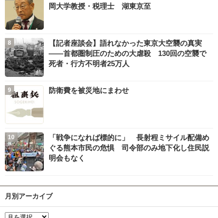
岡大学教授・税理士 湖東京至
【記者座談会】語れなかった東京大空襲の真実
――首都圏制圧のための大虐殺 130回の空襲で
死者・行方不明者25万人
防衛費を被災地にまわせ
「戦争になれば標的に」 長射程ミサイル配備め
ぐる熊本市民の危惧 司令部のみ地下化し住民説
明会もなく
月別アーカイブ