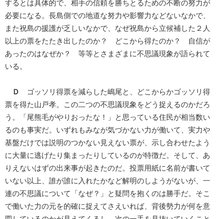
するとは具体的で、相手の信頼を勝ちとるための不断の努力が
必要になる。長島側での地道な努力や影響力などないなかで、
また祝島の援護が乏しいなかで、なぜ祝島から立候補した２人
以上の票をたたき出したのか？ どこから得たのか？ 自信が
あったのはなぜか？ 等等とさまざまに不思議現象が語られて
いる。
Ｄ
ゴッソリ得票を減らした嶋尾と、どこからかゴッソリ得
票を得た山戸孝。この二つの不思議現象をどう捉えるのかだろ
う。「尾熊毛がやりおったな！」と思っている住民が相当数い
るのも事実だ。いずれもみなが気づかない力が働いて、実力や
基盤だけでは説明のつかない見えない票が、示し合わせたよう
に大量に逃げたり集まったりしているのが特徴だ。そして、あ
りえないはずの出来事が起きたのだ。投票用紙に名前が書いて
いない以上、誰が誰に入れたかなど解明のしようがないが、一
連の不思議について「なぜ？」と疑問を抱くのは勝手だ。そこ
で働いた力の元を的確に捉えてさえいれば、背後勢力が何を意
図しているのかが見えてくるし、次の一手を見抜いていくこと