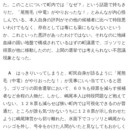
た。このことについて町内では「なぜ？」という話題で持ちき
りだ。「尾熊毛（中電）がやりおったな！」とみんなが内心怪
しんでいる。本人自身の評判がその他の候補者に比べて特段悪
いわけでもなく、存在としては毒にも薬にもならないという
か、これといった悪評があったわけではない。それなのに地縁
血縁の固い地盤で構成されているはずの町議選で、ゴッソリと
得票が他に移動したのだ。上関の選挙では考えられない不思議
現象となった。
Ａ
はっきりいってしまうと、町民自身が語るように「尾熊
毛（中電）がやりおったな！」が見事にいい当てていると思
う。ゴリゴリの田舎選挙において、６０％も得票を減らす候補
者など余程の人物だ。しかし、嶋尾本人は特段問題など抱えて
いない。１２８票も減らせば狭い町内では可視化できるのが普
通だ。ところが誰も気づかないうちに１２８票が示し合わせた
ように嶋尾陣営から切り離れた。水面下でコッソリと嶋尾から
ハシゴを外し、号令をかけた人間がいたと見なしてもおかしく