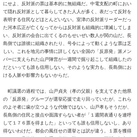
にせよ、反対派の票は基本的に無組織だ。中電支配の町におい
て隠れ反対派として暮らしてきた人人が多く、表だって反対を
表明する住民などほとんどいない。室津の反対派リーダーだっ
た河本広正が亡くなってからは反対派も組織的に壊滅してしま
い、反対派の会合に出てくるのもせいぜい数人が関の山だ。長
島側では誰彼に組織されたり、号令によって動くような票は乏
しい。これを地元の事情に詳しくない全国の「反原発」派メン
バーに支えられた山戸陣営が一週間で掘り起こして組織したの
だといっても誰も信用しない。そのような実力も、長島側にお
ける人脈や影響力もないからだ。
町議選の過程では、山戸貞夫（孝の父親）を支えてきた他県
の「反原発」グループが選挙応援で走り回っていたが、これら
のよそ者に歯が立つような代物ではない。山戸孝もそうだが、
長島側の住民と接点や面識すらない者が「１週間表通りを連呼
して１７６票を得ました」といっても誰も信用しないし、あり
得ないわけだ。都会の風任せの選挙とは訳が違う。１票を獲得