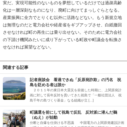
実だ。実現可能性のないものを夢想しているだけでは過疎高齢
化は一層深刻なものになり、廃町に向けてまっしぐらとなる。
産業振興に全力でとりくむ以外に活路などない。もう新規立地
は無理なのだと電力会社や経産省をギブアップさせ、白紙撤回
させなければ町の再生には乗り出せない。そのために電力会社
の下請け機関みたいに成り下がっている町政や町議会を転換さ
せなければ展望などない。
関連する記事
記者座談会 看過できぬ「反原発詐欺」の汚名 祝
島を貶める者は誰か
２０１１年の東日本大震災を前後した時期に、上関原発計
画に対して長年反対を貫いてきた祝島で「一般社団法人 祝
島千年の島づくり基金」なる組織が立 […]
町議選を前にして祝島で反乱 反対派に潜んだ鵺
（ぬえ）が始動
分断と自爆を仕掛ける不思議 中国電力の上関原発建設計画