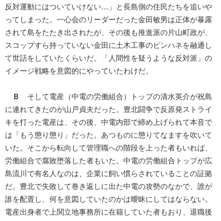
反対運動にはついていけない…」と長島側の住民たちを追いや
ってしまった。一心会のリーダーだった金田敏男は正体が暴露
されて島をたたき出されたが、その後も推進派の片山町政が、
スコップすら持っていない金田に土木工事のピンハネを融通し
て世話をしていたくらいだ。「人間性を疑うような反対派」の
イメージ戦略を意図的にやっていたわけだ。
Ｂ
そして電産（中電の労働組合）トップの清水英介が祝島
に連れてきたのが山戸貞夫だった。豊北闘争で反原発ストライ
キを打った電産は、その後、中電内部で締め上げられて本音で
は「もう懲り懲り」だった。あつものに懲りてなますを吹いて
いた。そこから転向して管理職への階段を上った者もいれば、
労働組合で腐敗堕落した者もいた。中電の労働組合トップが広
島流川で有名人なのは、企業に飼い慣らされていることの証拠
だ。豊北で失敗して巻き返しに出た中電の攻勢のなかで、誰が
誰を配置し、何を意図していたのかは曖昧にしてはならない。
電産出身者で上関立地事務所に在籍していた者もおり、退職後