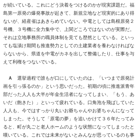
が続いている。これにどう決着をつけるのかが現実課題だ。福
島第一原発の爆発事故が起きて、新規立地など現実的にあり得
ないが、経産省はあきらめていない。中電としては島根原発２
号機、３号機に全力集中で、上関どころではないのが実際だ。
それは立地事務所の職員体制を見ても歴然としている。といっ
ても塩漬け期間も推進勢力としての土建業者を養わなければな
らないから、県道を中電がカネを出して整備したり、仕事を与
えて利権をつないでいる。
Ａ
選挙過程で誰もが口にしていたのは、「いつまで原発計
画を引っ張るのか」という思いだった。初期の頃に推進派青年
部だった人人も大半が年金生活者になってしまい、「もう、あ
いだ（飽きた）」といって疲れている。口角泡を飛ばしていた
人人も、今ではすっかり丸いお爺ちゃんやお婆ちゃんになって
しまった。そうして「原電の夢」を追いかけて３６年たってみ
ると、町が丸ごと老人ホームのような状態になってしまったと
嘆いている。これでは未来がないとみんなが思っているのも事