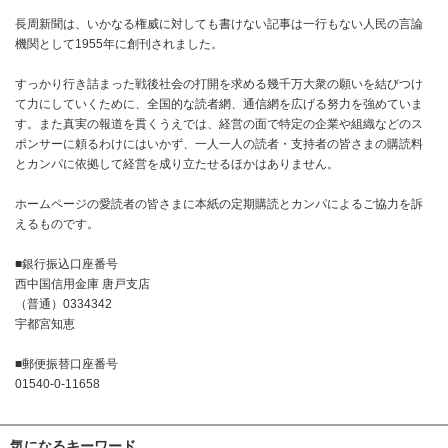
長周新聞は、いかなる権威に対しても書けない記事は一行もない人民の言論
機関として1955年に創刊されました。
すっかり行き詰まった戦後社会の打開を求める幾千万大衆の願いを結びつけ
て力にしていくために、全国的な読者網、通信網を広げる努力を強めていま
す。また真実の報道を貫くうえでは、経営の面で特定の企業や組織などのス
ポンサーに頼るわけにはいかず、一人一人の読者・支持者の皆さまの購読料
とカンパに依拠して経営を成り立たせるほかはありません。
ホームページの愛読者の皆さまに本紙の定期購読とカンパによるご協力を訴
えるものです。
■銀行振込口座番号
西中国信用金庫 唐戸支店
（普通）0334342
宇都宮知恵
■郵便振替口座番号
01540-0-11658
気になるキーワード