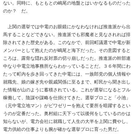
ない。同時に、もともとの嶋尾の地盤とはいかなるものだった
のか？ だ。
上関の選挙では中電のお眼鏡にかなわなければ推進派から出
馬することなどできない。推進派でも邪魔者と見なされれば排
除されてきた歴史がある。このなかで、前回町議選で中電が新
メンバーとして抱えたのが嶋尾と海下だった。その意図すると
ころは、露骨な隠れ反対票の切り崩しだった。推進派の幹部連
中なり中電立地事務所ならわかっていることだ。３６年間にわ
たって町内を歩き回ってきた中電には、一族郎党の個人情報や
就職先、娘の嫁ぎ先や親戚関係に至るまで、町民から聞き出し
た情報が山のように蓄積されている。これが選挙になるとフル
稼働して、陰謀や謀略を仕掛けてきた。選挙プロこと「小池」
（元中電立地マン）がビワゼリーを抱えて要所を暗躍するとい
うのが定番だった。奥村組に天下って以後何をしているのかは
知らないが、電力会社に就職して人生の大半を上関に費やし、
電力供給の仕事よりも腕が確かな選挙プロに育った男だ。