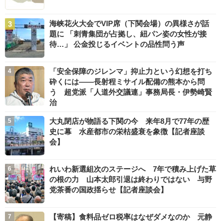
海峡花火大会でVIP席（下関会場）の異様さが話
題に 「刺青集団が占拠し、紐パン姿の女性が接
待…」 公金投じるイベントの品性問う声
「安全保障のジレンマ」抑止力という幻想を打ち
砕くには――長射程ミサイル配備の熊本から問
う 超党派「人道外交議連」事務局長・伊勢崎賢
治
大丸閉店が物語る下関の今 来年8月で77年の歴
史に幕 水産都市の栄枯盛衰を象徴【記者座談
会】
れいわ新選組次のステージへ 7年で積み上げた草
の根の力 山本太郎引退は終わりではない 与野
党茶番の国政揺らせ【記者座談会】
【寄稿】食料品ゼロ税率はなぜダメなのか 元静