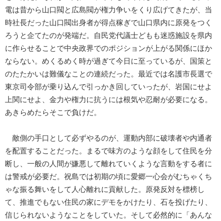
電は昔から山口閥と広島閥が権力争いをくり広げてきたが、当
時社長だった山口閥出身者が得点稼ぎで山口県内に原発をつく
ろうと企てたのが発端だ。自民党代議士どもも迷惑施設を県内
に作らせることで中央政界でのポジションが上がる関係にほか
ならない。めくるめく時が過ぎて今日に至っているが、国策と
のたたかいは難儀なことの連続だった。最近では名護市長選で
東京司令部が乗り込んで引っかき回していったが、岩国にせよ
上関にせよ、金力や権力に抗うには根気や忍耐が必要になる。
あきらめたらそこで負けだ。
敵側の手口として必ずやるのが、運動内部に破壊者や内通者
を配置することだった。まるで味方のような顔をして住民を分
断し、一般の人間が嫌悪して離れていくような言動をする者に
は警戒が必要だ。祝島では初期の頃に愛郷一心会がむちゃくち
ゃな振る舞いをして人心離れに貢献した。原発反対を標榜し
て、推進でもない住民の家にデモをかけたり、石を投げたり、
信じられないようなことをしていた。そして必然的に「あんな