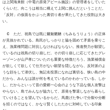
は上関海来館（中電の原発アピール施設）の管理者をしていた
くらいだ。向こうは相当に構えて上関に挑んだということだ。
「反対」の仮面をかぶった裏切り者が果たしてきた役割は大き
い。
Ｃ
ただ、祝島では既に魑魅魍魎（ちみもうりょう）の正体
が見抜かれている。島民がしっかりと脇を固めて矛盾を乗りこ
え、漁業権問題に対抗しなければならない。推進勢力が願望し
ているのは祝島の切り崩しだ。その切り崩しに応じてきたグレ
ーゾーンが山戸孝についたのも重要な特徴だろう。漁業補償金
が欲しくて欲しくて仕方がない願望を隠しながら、反対派のよ
うな顔をして潜伏し、無記名投票になれば裏切る。狭い島の中
だから、みんなは誰が何を考えているのかわかっている。しか
し、だからといって昔の愛郷一心会のような下品な個人攻撃は
やらない。島でみんなが協力して、原発を撃退しながら暮らし
ていけることを望んでいるからだ。馬鹿げた争いで分裂や分断
を招くのではなく、かなり賢くしたたかに対峙している印象