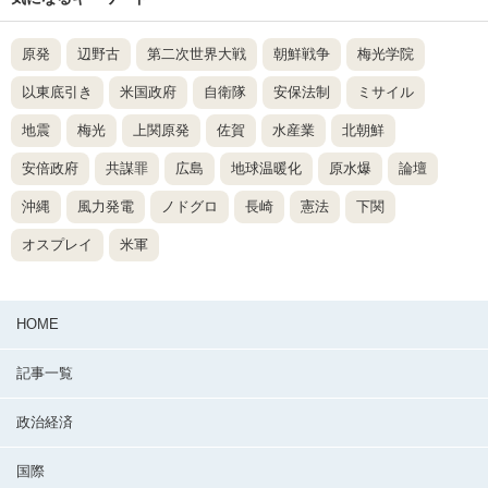
原発
辺野古
第二次世界大戦
朝鮮戦争
梅光学院
以東底引き
米国政府
自衛隊
安保法制
ミサイル
地震
梅光
上関原発
佐賀
水産業
北朝鮮
安倍政府
共謀罪
広島
地球温暖化
原水爆
論壇
沖縄
風力発電
ノドグロ
長崎
憲法
下関
オスプレイ
米軍
HOME
記事一覧
政治経済
国際