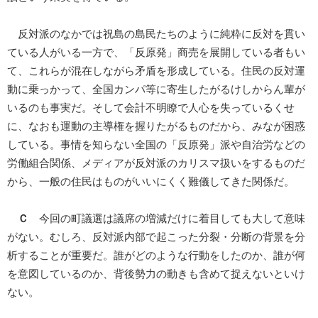
反対派のなかでは祝島の島民たちのように純粋に反対を貫い
ている人がいる一方で、「反原発」商売を展開している者もい
て、これらが混在しながら矛盾を形成している。住民の反対運
動に乗っかって、全国カンパ等に寄生したがるけしからん輩が
いるのも事実だ。そして会計不明瞭で人心を失っているくせ
に、なおも運動の主導権を握りたがるものだから、みなが困惑
している。事情を知らない全国の「反原発」派や自治労などの
労働組合関係、メディアが反対派のカリスマ扱いをするものだ
から、一般の住民はものがいいにくく難儀してきた関係だ。
Ｃ
今回の町議選は議席の増減だけに着目しても大して意味
がない。むしろ、反対派内部で起こった分裂・分断の背景を分
析することが重要だ。誰がどのような行動をしたのか、誰が何
を意図しているのか、背後勢力の動きも含めて捉えないといけ
ない。