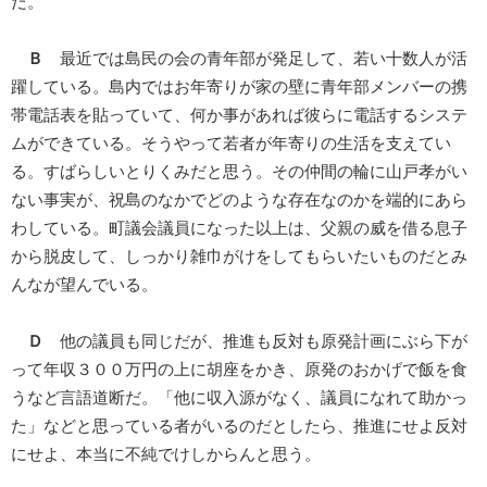
だ。
Ｂ
最近では島民の会の青年部が発足して、若い十数人が活
躍している。島内ではお年寄りが家の壁に青年部メンバーの携
帯電話表を貼っていて、何か事があれば彼らに電話するシステ
ムができている。そうやって若者が年寄りの生活を支えてい
る。すばらしいとりくみだと思う。その仲間の輪に山戸孝がい
ない事実が、祝島のなかでどのような存在なのかを端的にあら
わしている。町議会議員になった以上は、父親の威を借る息子
から脱皮して、しっかり雑巾がけをしてもらいたいものだとみ
んなが望んでいる。
Ｄ
他の議員も同じだが、推進も反対も原発計画にぶら下が
って年収３００万円の上に胡座をかき、原発のおかげで飯を食
うなど言語道断だ。「他に収入源がなく、議員になれて助かっ
た」などと思っている者がいるのだとしたら、推進にせよ反対
にせよ、本当に不純でけしからんと思う。