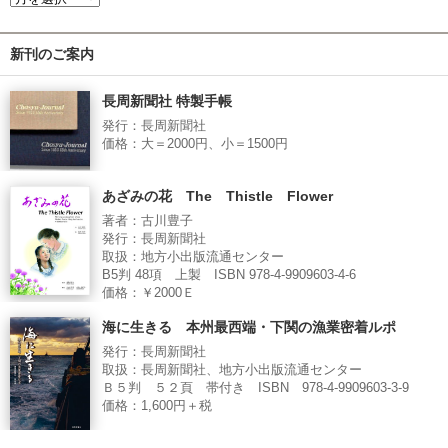
新刊のご案内
長周新聞社 特製手帳
発行：長周新聞社
価格：大＝2000円、小＝1500円
あざみの花 The Thistle Flower
著者：古川豊子
発行：長周新聞社
取扱：地方小出版流通センター
B5判 48項 上製 ISBN 978-4-9909603-4-6
価格：￥2000Ｅ
海に生きる 本州最西端・下関の漁業密着ルポ
発行：長周新聞社
取扱：長周新聞社、地方小出版流通センター
Ｂ５判 ５２頁 帯付き ISBN 978-4-9909603-3-9
価格：1,600円＋税