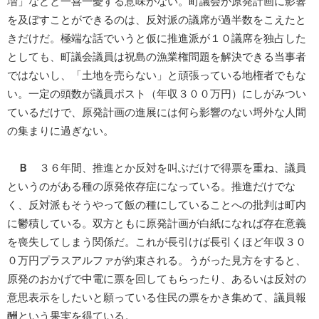
増」などと一喜一憂する意味がない。町議会が原発計画に影響
を及ぼすことができるのは、反対派の議席が過半数をこえたと
きだけだ。極端な話でいうと仮に推進派が１０議席を独占した
としても、町議会議員は祝島の漁業権問題を解決できる当事者
ではないし、「土地を売らない」と頑張っている地権者でもな
い。一定の頭数が議員ポスト（年収３００万円）にしがみつい
ているだけで、原発計画の進展には何ら影響のない埒外な人間
の集まりに過ぎない。
Ｂ
３６年間、推進とか反対を叫ぶだけで得票を重ね、議員
というのがある種の原発依存症になっている。推進だけでな
く、反対派もそうやって飯の種にしていることへの批判は町内
に鬱積している。双方ともに原発計画が白紙になれば存在意義
を喪失してしまう関係だ。これが長引けば長引くほど年収３０
０万円プラスアルファが約束される。うがった見方をすると、
原発のおかげで中電に票を回してもらったり、あるいは反対の
意思表示をしたいと願っている住民の票をかき集めて、議員報
酬という果実を得ている。