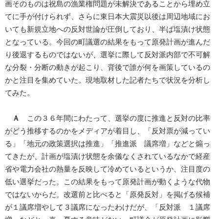
画そのものは祝島の漁業権問題が未解決であることから埋め立
てに手が付けられず、さらに東日本大震災以後は周辺地域にお
いても新規立地への反対世論が圧倒しており、半ば塩漬け状態
となっている。今回の町議選の結果をもって原発計画が進んだ
り後退するものではないが、選挙に際して反対派内部で不可解
な分裂・分断の動きが起こり、背後で誰が何を画策しているの
かと注目を集めていた。現地取材した記者たちで状況を分析し
てみた。
Ａ
この３６年間にわたって、選挙の度に推進と反対の比率
がどう推移するのかをメディアが着目し、「反対票が減ってい
る」「地元の政策選択は推進」「推進派 議席増」などと煽っ
てきたが、計画が塩漬け状態を余儀なくされているなかで経産
省や電力会社の熱量を反映して冷めているというか、注目度の
低い選挙だった。この結果をもって原発計画が動くような代物
ではないからだ。改選前と比べると「原発反対」を掲げる候補
が１議席増やして３議席になったわけだが、「反対派 １議席