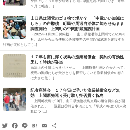
が浮上して３５年が経過する山口県熊毛郡上関町では、来年
２月に町議 […]
山口県は関電のゴミ捨て場か？ 「中電いい加減に
しろ」の声鬱積 町民や周辺自治体に知らせぬまま
調査開始 上関町の中間貯蔵施設計画
（2025年1月20日付掲載） 山口県熊毛郡上関町で2023年8
月、原発から出る使用済み核燃料の中間貯蔵施設を建設する
計画が突如として […]
１７年も宙に浮く祝島の漁業補償金 契約の有効性
乏しく時効が妥当
民法上の性質はっきりさせよ 上関原発計画とかかわって、
祝島の漁師たちが受けとりを拒否している漁業補償金の存在
は大きな焦 […]
記者座談会 １７年宙に浮いた漁業補償金など無
効 上関原発巡り受け取り拒否貫く祝島
上関町祝島で10日、山口県漁協祝島支店の組合員集会が開
催された。 議題は①報告事項として「平成28年度3月末決
算につ […]
Twitter
Facebook
Line
Hatena
Email
共