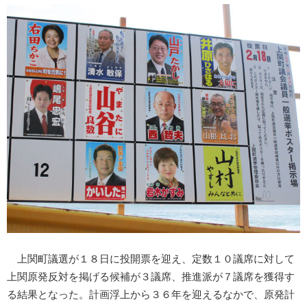
上関町議選が１８日に投開票を迎え、定数１０議席に対して
上関原発反対を掲げる候補が３議席、推進派が７議席を獲得す
る結果となった。計画浮上から３６年を迎えるなかで、原発計