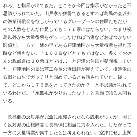
れろ」と指示が出てきた。ところが今回は指示がなかったと不
思議がられていた。山戸孝が獲得できるとすれば島民の会以外
の漁業補償金を欲しがっているグレーゾーンの住民たちだが、
その人数をどんなに足しても１７６票にはならない。つまり祝
島以外から大量得票をゲットしなければ当選などおぼつかない
関係だ。一方で、嫁の里である戸津地区から大量得票を得た形
跡など何もない。「１００票などとてもではない。多くて○○さ
んの親戚票は３０票ほどでは…」と戸津の住民が疑問視してい
た。戸津地区の票は商工会長の浜田組が抑えていて、推進派の
右田と山村でガッチリと固めているとも話されていた。従っ
て、どこから１７６票をとってきたのか？ と不思議がられて
いるわけだ。「尾熊毛がやりおったな！」と真顔で語る人間も
いる。
長島側の反対票が完全に組織されたなら説明がつくが、同じ
く反対派の山根陣営も長島側に相当に力を入れた。したがって
一方に大量得票が集中したとは考えられない。室津にせよ上関