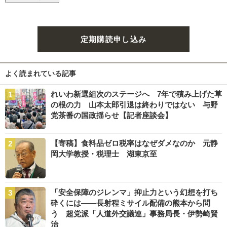
定期購読申し込み
よく読まれている記事
れいわ新選組次のステージへ 7年で積み上げた草
の根の力 山本太郎引退は終わりではない 与野
党茶番の国政揺らせ【記者座談会】
【寄稿】食料品ゼロ税率はなぜダメなのか 元静
岡大学教授・税理士 湖東京至
「安全保障のジレンマ」抑止力という幻想を打ち
砕くには――長射程ミサイル配備の熊本から問
う 超党派「人道外交議連」事務局長・伊勢崎賢
治