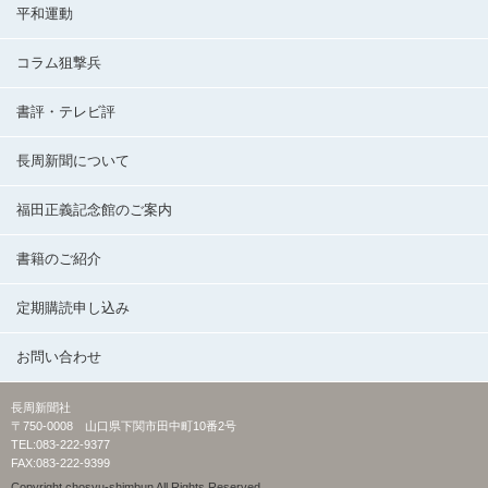
平和運動
コラム狙撃兵
書評・テレビ評
長周新聞について
福田正義記念館のご案内
書籍のご紹介
定期購読申し込み
お問い合わせ
長周新聞社
〒750-0008 山口県下関市田中町10番2号
TEL:083-222-9377
FAX:083-222-9399
Copyright chosyu-shimbun All Rights Reserved.