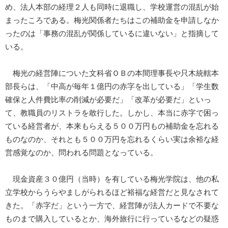
め、法人本部の経理２人も同時に退職し、学校運営の混乱が始
まったころである。梅光関係者たちはこの補助金を申請しなか
ったのは「事務の混乱が関係しているに違いない」と指摘して
いる。
梅光の経営陣についた文科省ＯＢの本間理事長や只木統轄本
部長らは、「中高が毎年１億円の赤字を出している」「学生数
確保と人件費比率の削減が必要だ」「改革が必要だ」といっ
て、教職員のリストラを敢行した。しかし、本当に赤字で困っ
ている経営者が、本来もらえる５００万円もの補助金を忘れる
ものなのか、それとも５００万円を忘れるくらい実は余裕な経
営感覚なのか、問われる問題となっている。
現金資産３０億円（当時）を有している梅光学院は、他の私
立学校からうらやましがられるほど裕福な経営だと見なされて
きた。「赤字だ」という一方で、経営陣が法人カードで不要な
ものまで購入しているとか、海外旅行に行っているなどの疑惑