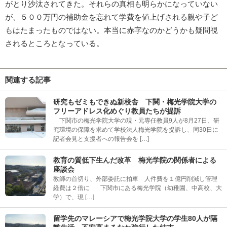
がとり沙汰されてきた。それらの真相も明らかになっていない
が、５００万円の補助金を忘れて学費を値上げされる親や子ど
もはたまったものではない。本当に赤字なのかどうかも疑問視
されるところとなっている。
関連する記事
研究もゼミもできぬ新校舎 下関・梅光学院大学の
フリーアドレス化めぐり教員たちが提訴
下関市の梅光学院大学の現・元専任教員9人が8月27日、研
究環境の保障を求めて学校法人梅光学院を提訴し、同30日に
記者会見と支援者への報告会を […]
教育の質低下生んだ改革 梅光学院の関係者による
座談会
教師の首切り、外部委託に拍車 人件費を１億円削減し管理
経費は２倍に 下関市にある梅光学院（幼稚園、中高校、大
学）で、現 […]
留学先のマレーシアで梅光学院大学の学生80人が隔