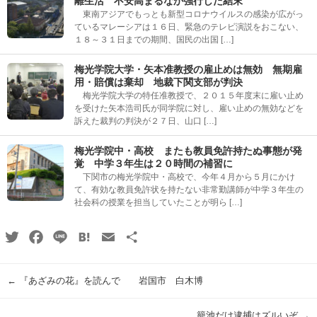
離生活 不安高まるなか強行した結末
東南アジアでもっとも新型コロナウイルスの感染が広がっ
ているマレーシアは１６日、緊急のテレビ演説をおこない、
１８～３１日までの期間、国民の出国 […]
梅光学院大学・矢本准教授の雇止めは無効 無期雇
用・賠償は棄却 地裁下関支部が判決
梅光学院大学の特任准教授で、２０１５年度末に雇い止め
を受けた矢本浩司氏が同学院に対し、雇い止めの無効などを
訴えた裁判の判決が２７日、山口 […]
梅光学院中・高校 またも教員免許持たぬ事態が発
覚 中学３年生は２０時間の補習に
下関市の梅光学院中・高校で、今年４月から５月にかけ
て、有効な教員免許状を持たない非常勤講師が中学３年生の
社会科の授業を担当していたことが明ら […]
Twitter
Facebook
Line
Hatena
Email
共
有
←
『あざみの花』を読んで 岩国市 白木博
籠池だけ逮捕はズルいぞ
→