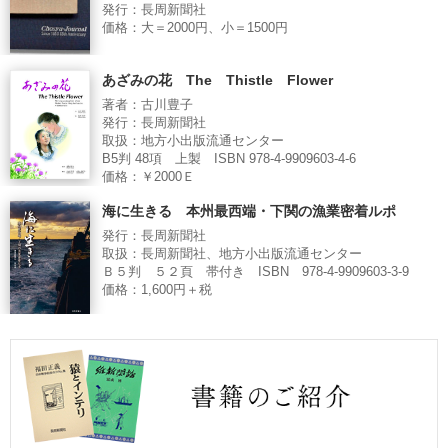
発行：長周新聞社
価格：大＝2000円、小＝1500円
あざみの花 The Thistle Flower
著者：古川豊子
発行：長周新聞社
取扱：地方小出版流通センター
B5判 48項 上製 ISBN 978-4-9909603-4-6
価格：￥2000Ｅ
海に生きる 本州最西端・下関の漁業密着ルポ
発行：長周新聞社
取扱：長周新聞社、地方小出版流通センター
Ｂ５判 ５２頁 帯付き ISBN 978-4-9909603-3-9
価格：1,600円＋税