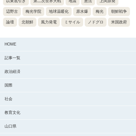
以東底引き
第二次世界大戦
地震
憲法
上関原発
辺野古
梅光学院
地球温暖化
原水爆
梅光
朝鮮戦争
論壇
北朝鮮
風力発電
ミサイル
ノドグロ
米国政府
HOME
記事一覧
政治経済
国際
社会
教育文化
山口県