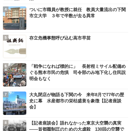
ついに市職員が教授に就任 教員大量流出の下関
市立大学 ３年で半数が去る異常
存立危機事態呼び込む高市早苗
「戦争になれば標的に」 長射程ミサイル配備め
ぐる熊本市民の危惧 司令部のみ地下化し住民説
明会もなく
大丸閉店が物語る下関の今 来年8月で77年の歴
史に幕 水産都市の栄枯盛衰を象徴【記者座談
会】
【記者座談会】語れなかった東京大空襲の真実
――首都圏制圧のための大虐殺 130回の空襲で