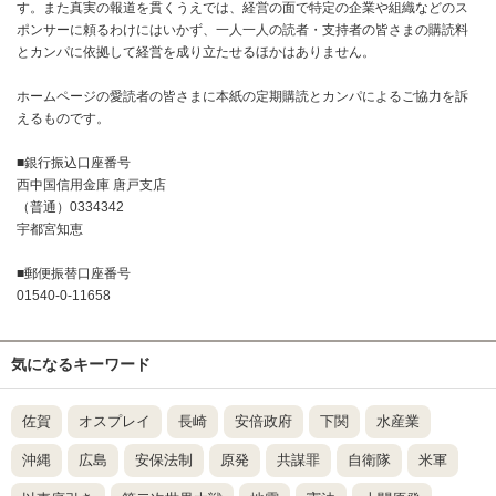
す。また真実の報道を貫くうえでは、経営の面で特定の企業や組織などのス
ポンサーに頼るわけにはいかず、一人一人の読者・支持者の皆さまの購読料
とカンパに依拠して経営を成り立たせるほかはありません。
ホームページの愛読者の皆さまに本紙の定期購読とカンパによるご協力を訴
えるものです。
■銀行振込口座番号
西中国信用金庫 唐戸支店
（普通）0334342
宇都宮知恵
■郵便振替口座番号
01540-0-11658
気になるキーワード
佐賀
オスプレイ
長崎
安倍政府
下関
水産業
沖縄
広島
安保法制
原発
共謀罪
自衛隊
米軍