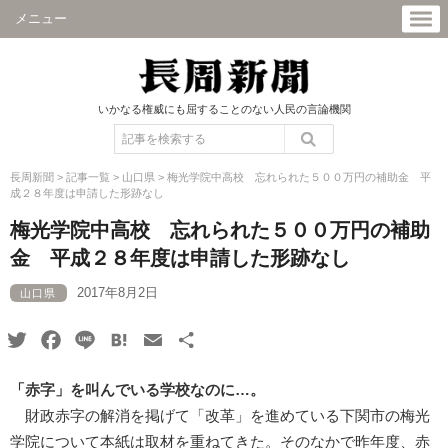
メニュー
いかなる権威にも屈することのない人民の言論機関
長周新聞
>
記事一覧
>
山口県
>
梅光学院中高校 忘れられた５００万円の補助金 平
成２８年度は申請した形跡なし
梅光学院中高校 忘れられた５００万円の補助
金 平成２８年度は申請した形跡なし
2017年8月2日
山口県
Twitter
Facebook
Line
Hatena
Email
共
有
「赤字」を叫んでいる学校なのに…。
財政赤字の解消を掲げて「改革」を進めている下関市の梅光
学院について本紙は取材を重ねてきた。そのなかで昨年度、赤