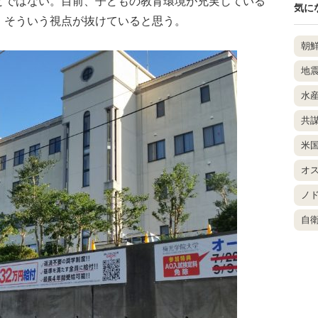
とではない。目前、子どもの教育環境が充実している
気に
、そういう視点が抜けていると思う。
朝
地
水
共
米
オ
ノ
自