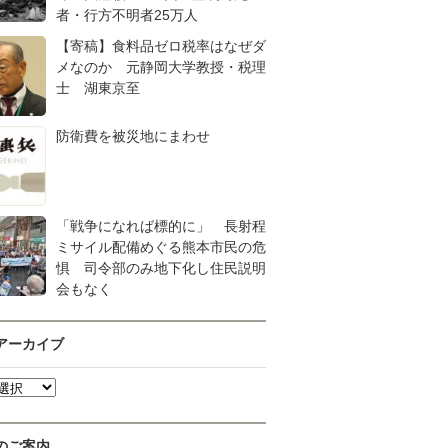
者・行方不明者25万人
【寄稿】食料品ゼロ税率はなぜダ
メなのか 元静岡大学教授・税理
士 湖東京至
防衛費を被災地にまわせ
「戦争になれば標的に」 長射程
ミサイル配備めぐる熊本市民の危
惧 司令部のみ地下化し住民説明
会もなく
アーカイブ
のご案内