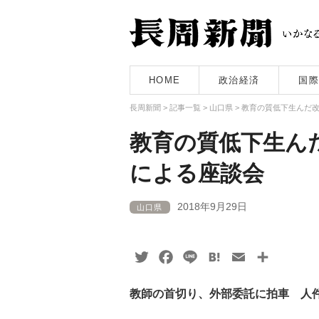
HOME
政治経済
国際
長周新聞
>
記事一覧
>
山口県
>
教育の質低下生んだ
教育の質低下生ん
による座談会
2018年9月29日
山口県
Twitter
Facebook
Line
Hatena
Email
共
有
教師の首切り、外部委託に拍車 人