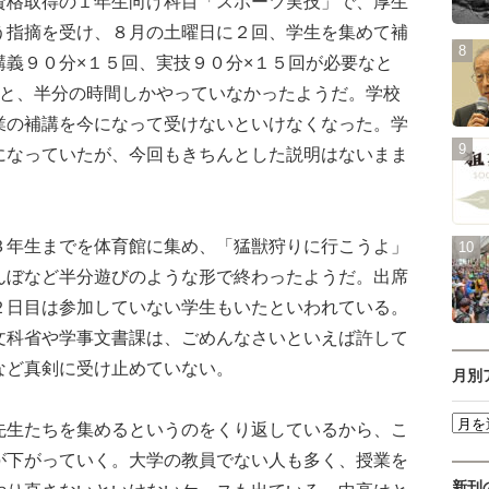
格取得の１年生向け科目「スポーツ実技」で、厚生
う指摘を受け、８月の土曜日に２回、学生を集めて補
講義９０分×１５回、実技９０分×１５回が必要なと
回と、半分の時間しかやっていなかったようだ。学校
業の補講を今になって受けないといけなくなった。学
になっていたが、今回もきちんとした説明はないまま
年生までを体育館に集め、「猛獣狩りに行こうよ」
んぼなど半分遊びのような形で終わったようだ。出席
２日目は参加していない学生もいたといわれている。
文科省や学事文書課は、ごめんなさいといえば許して
など真剣に受け止めていない。
月別
生たちを集めるというのをくり返しているから、こ
が下がっていく。大学の教員でない人も多く、授業を
新刊