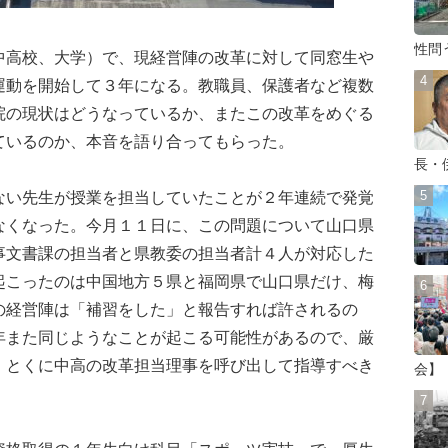
性問
高校、大学）で、現経営陣の改革に対して同窓生や
運動を開始して３年になる。教職員、保護者など複数
院の現状はどうなっているか、またこの改革をめぐる
ているのか、本音を語り合ってもらった。
長・
い先生が授業を担当していたことが２年連続で発覚
なくなった。今月１１日に、この問題について山口県
事文書課の担当者と県教委の担当者計４人が対応した
起こったのは中国地方５県と福岡県で山口県だけ、梅
の経営陣は「補習をした」と報告すれば許されるの
年また同じようなことが起こる可能性があるので、厳
。とくに中高の改革担当理事を呼び出して指導すべき
会】