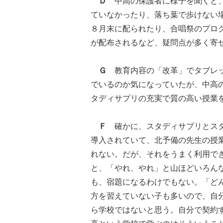
Ｄ
中高の保護者に様子を聞くと、
ていなかったり、落ち葉で歩けない
８月末に配られたり、合唱祭のプロ
が配布されるなど、疑問点が多く寄
Ｇ
教育内容の「改革」でタブレッ
でいるのか気になっていたが、中高
タディサプリの充実で質の高い授業
Ｆ
確かに、スタディサプリとスタ
導入されていて、北予備の先生の授
れない。だが、それをうまく利用で
と、「やれ、やれ」と山ほどいろん
も、宿題になるわけでもない。「ど
方を習えていない子も多いので、自
ら学校ではないと思う。自分で契約