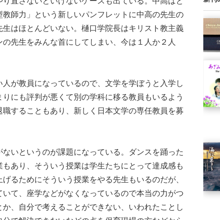
やり直さないといけないケースも出ている。中高はと
型教師力」という新しいパンフレットに中高の先生の
先生はほとんどいない。樋口学院長はキリスト教主義
ンの先生をみんな首にしてしまい、今は１人か２人
人が教員になっているので、文学を学ぼうと入学し
まりにも評判が悪くて別の学科に移る教員もいるよう
退職することもあり、新しく日本文学の専任教員を募
ないというのが課題になっている。ダンスを踊った
業もあり、そういう授業は学生たちにとって達成感も
上げるためにそういう授業をやる先生もいるのだが、
ていて、座学などがなくなっているので本当の力がつ
とか、自分で考えることができない、いわれたことし