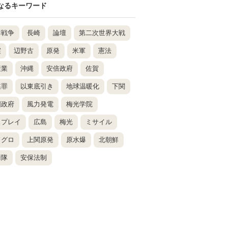
なるキーワード
鮮戦争
長崎
論壇
第二次世界大戦
震
辺野古
原発
米軍
憲法
産業
沖縄
安倍政府
佐賀
謀罪
以東底引き
地球温暖化
下関
国政府
風力発電
梅光学院
スプレイ
広島
梅光
ミサイル
ドグロ
上関原発
原水爆
北朝鮮
衛隊
安保法制