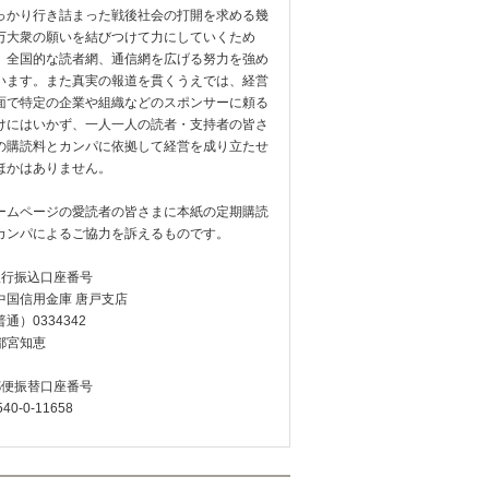
っかり行き詰まった戦後社会の打開を求める幾
万大衆の願いを結びつけて力にしていくため
、全国的な読者網、通信網を広げる努力を強め
います。また真実の報道を貫くうえでは、経営
面で特定の企業や組織などのスポンサーに頼る
けにはいかず、一人一人の読者・支持者の皆さ
の購読料とカンパに依拠して経営を成り立たせ
ほかはありません。
ームページの愛読者の皆さまに本紙の定期購読
カンパによるご協力を訴えるものです。
銀行振込口座番号
中国信用金庫 唐戸支店
通）0334342
都宮知恵
郵便振替口座番号
540-0-11658