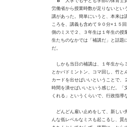
Ｂ
大学でも子ども学部の保育士資
労働省から授業時数が足りないとい
講があった。簡単にいうと、本来は
ころを、講義も含めて９０分×１５
側のミスで２、３年生は１年生の授
生たちのなかでは「補講だ」と話題
だ。
しかも当日の補講は、１年生から３
とかバドミントン、コマ回し、竹と
カードを出せばいいということで、
時間を潰せばいいという感じだ。「
くれる」というくらいで、行政指導
どんどん雇い止めをして、新しい先
んな低レベルなミスも起こるし、質