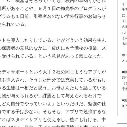
ＩＣＴ機器はそろっていても、校内の草刈りがされ
す
場所があることや、９月１日の梅光祭のプログラムが
千
に
グラムも１日前、引率者名のない学外行事のお知らせ
て
せられている。
の
わ
ま
トを導入したりしていることがどういう効果を生ん
る
の保護者の意見のなかに「皮肉にも予備校の授業、ス
ホ
を受けられている」という意見があって気になった。
と
ディサポートという大手２社の同じようなアプリが
■
西
業も導入され、そうした部分では充実しているかもし
（普
きる生徒は一桁だと思う。お母さんたちと話している
宇
な物が与えられるが、課題として与えられるわけで
■
んどん自分でやっていいよ」というだけだ。勉強の仕
01
分でする子は少ない。そもそも、アプリで勉強するな
すればスタディサプリも使えるし、塾にも行ける。中