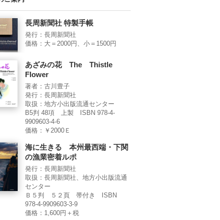
長周新聞社 特製手帳
発行：長周新聞社
価格：大＝2000円、小＝1500円
あざみの花 The Thistle
Flower
著者：古川豊子
発行：長周新聞社
取扱：地方小出版流通センター
B5判 48項 上製 ISBN 978-4-
9909603-4-6
価格：￥2000Ｅ
海に生きる 本州最西端・下関
の漁業密着ルポ
発行：長周新聞社
取扱：長周新聞社、地方小出版流通
センター
Ｂ５判 ５２頁 帯付き ISBN
978-4-9909603-3-9
価格：1,600円＋税