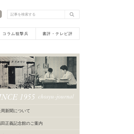
コラム狙撃兵
書評・テレビ評
長周新聞について
福田正義記念館のご案内