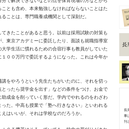
自分で解決できないなどの点を保育現場の方などから
ることも含め、本来勉強しなければならないことはた
れることは、専門職養成機関として深刻だ。
てきたことがあると思う。以前は採用試験の対策も
が、東京アカデミーに委託したり、面談も就職指導室
の大学生活に慣れるための合宿行事も教員がしていた
に１００万円で委託するようになった。これは今年か
講をやろうという先生たちがいたのに、それを切っ
点とったら奨学金を出す」などの条件をつけ、お金で
に助成金を削っていく形だ。学内でやれるのをわざわ
まった。中高も授業で「塾へ行きなさい」といわれる
長
こえはいいが、それは学校なのだろうか。
事
刊