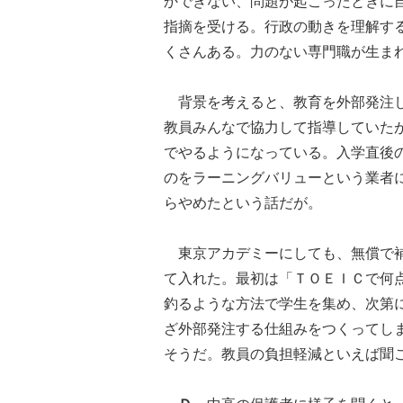
かできない、問題が起こったときに
指摘を受ける。行政の動きを理解す
くさんある。力のない専門職が生ま
背景を考えると、教育を外部発注し
教員みんなで協力して指導していた
でやるようになっている。入学直後
のをラーニングバリューという業者
らやめたという話だが。
東京アカデミーにしても、無償で補
て入れた。最初は「ＴＯＥＩＣで何
釣るような方法で学生を集め、次第
ざ外部発注する仕組みをつくってし
そうだ。教員の負担軽減といえば聞