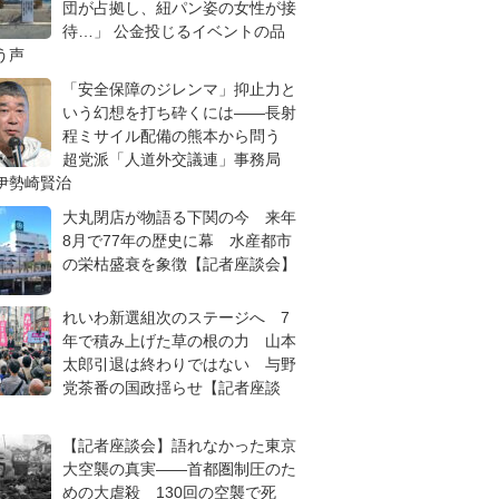
団が占拠し、紐パン姿の女性が接
待…」 公金投じるイベントの品
う声
「安全保障のジレンマ」抑止力と
いう幻想を打ち砕くには――長射
程ミサイル配備の熊本から問う
超党派「人道外交議連」事務局
伊勢崎賢治
大丸閉店が物語る下関の今 来年
8月で77年の歴史に幕 水産都市
の栄枯盛衰を象徴【記者座談会】
れいわ新選組次のステージへ 7
年で積み上げた草の根の力 山本
太郎引退は終わりではない 与野
党茶番の国政揺らせ【記者座談
【記者座談会】語れなかった東京
大空襲の真実――首都圏制圧のた
めの大虐殺 130回の空襲で死