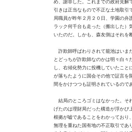
め、謝罪した。これまでの政府見解
引きは正当なもので不正な土地取引
局職員が昨年２月２０日、学園の弁
ラック何千台も走った（搬出した）
いたのだ。しかも、森友側はそれを
詐欺師呼ばわりされて籠池はいまだ
とどっちが詐欺師なのかは明々白々
し、右傾化勢力に投機していたこと
が落ちたように国会その他で証言を
間をかけつつも証明されているので
結局のところゴミはなかった。それ
げたのは理財局だった構造が浮かび
根拠が嘘であることをわかっており
無理を重ねた国有地の不正取引であ