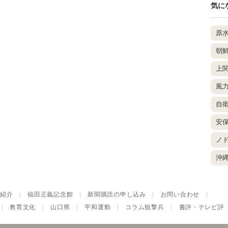
気に
原
朝
上
風
自
安
ノ
沖
紹介
|
福田正義記念館
|
新聞購読の申し込み
|
お問い合わせ
|
|
教育文化
|
山口県
|
平和運動
|
コラム狙撃兵
|
書評・テレビ評