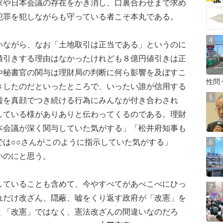
家や日本会議の存在をかき消し、口裏合わせまで求め
犯罪を犯しながらも守っている者こそ本丸である。
ながら、なお「土地取引は正当である」というのに
値引きする理由はなかったけれども８億円値引きは正
や秘書官の関与は理財局の判断に何ら影響を及ぼすこ
性問
きしたのだといったところで、いったい誰が信用する
嘘を真顔でつき続ける行為にみんなが付き合わされ
している様がありありと伝わってくるのである。理財
本会議が深く関与していた気がする」「松井府知事も
では○○さんがこのように指示していた気がする」
いのにと思う。
ていることも含めて、今やすべてがあべこべにひっ
れだけ改ざん、隠蔽、嘘をくり返す政府が「改憲」を
く「改憲」ではなく、憲法改ざんの間違いなのだろ