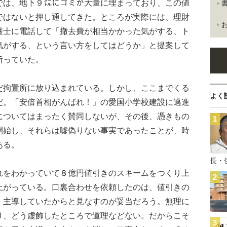
では、地下９㍍にゴミが大量に埋まっており、この値
ではないと押し通してきた。ところが実際には、理財
護士に電話して「撤去費が相当かかった気がする、ト
気がする、という言い方をしてはどうか」と提案して
断っていた。
拘置所に放り込まれている。しかし、ここまでくる
よく
だ。「安倍首相がんばれ！」の愛国小学校建設に邁進
についてはまったく賛同しないが、その後、憑きもの
開始し、それらは嘘偽りない事実であったことが、時
ある。
長・
をわかっていて８億円値引きのスキームをつくり上
上がっている。口裏合わせを依頼したのは、値引きの
、主導していたからと見なすのが妥当だろう。無理に
り、どう虚飾したところで道理などない。だからこそ