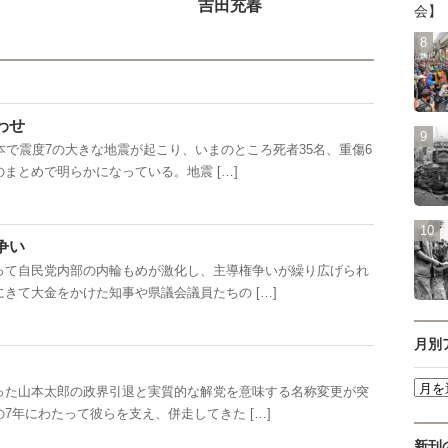
。
吉田充春
会】
わせ
で震度7の大きな地震が起こり、いまのところ死者35名、重傷6
まとめで明らかになっている。地震 […]
争い
て自民党内部の内輪もめが激化し、主導権争いが繰り広げられ
きて大金をかけた知事や県議会議員たちの […]
月別
た山本太郎の政界引退と実質的な解党を意味する名称変更が突
7年にわたって彼らを支え、併走してきた […]
新刊