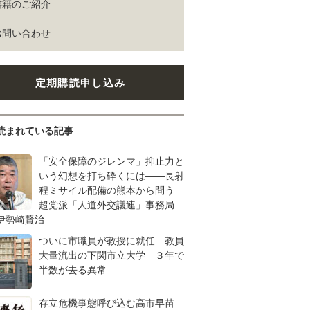
書籍のご紹介
お問い合わせ
定期購読申し込み
読まれている記事
「安全保障のジレンマ」抑止力と
いう幻想を打ち砕くには――長射
程ミサイル配備の熊本から問う
超党派「人道外交議連」事務局
伊勢崎賢治
ついに市職員が教授に就任 教員
大量流出の下関市立大学 ３年で
半数が去る異常
存立危機事態呼び込む高市早苗