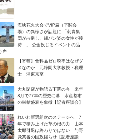
海峡花火大会でVIP席（下関会
場）の異様さが話題に 「刺青集
団が占拠し、紐パン姿の女性が接
待…」 公金投じるイベントの品
う声
【寄稿】食料品ゼロ税率はなぜダ
メなのか 元静岡大学教授・税理
士 湖東京至
大丸閉店が物語る下関の今 来年
8月で77年の歴史に幕 水産都市
の栄枯盛衰を象徴【記者座談会】
れいわ新選組次のステージへ 7
年で積み上げた草の根の力 山本
太郎引退は終わりではない 与野
党茶番の国政揺らせ【記者座談