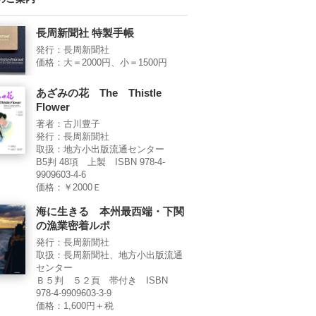
長周新聞社 特製手帳
発行：長周新聞社
価格：大＝2000円、小＝1500円
あざみの花 The Thistle
Flower
著者：古川豊子
発行：長周新聞社
取扱：地方小出版流通センター
B5判 48項 上製 ISBN 978-4-
9909603-4-6
価格：￥2000Ｅ
海に生きる 本州最西端・下関
の漁業密着ルポ
発行：長周新聞社
取扱：長周新聞社、地方小出版流通
センター
Ｂ５判 ５２頁 帯付き ISBN
978-4-9909603-3-9
価格：1,600円＋税