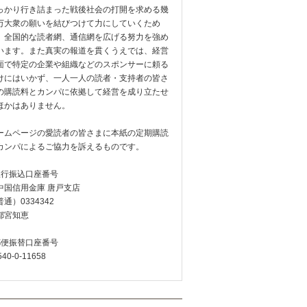
っかり行き詰まった戦後社会の打開を求める幾
万大衆の願いを結びつけて力にしていくため
、全国的な読者網、通信網を広げる努力を強め
います。また真実の報道を貫くうえでは、経営
面で特定の企業や組織などのスポンサーに頼る
けにはいかず、一人一人の読者・支持者の皆さ
の購読料とカンパに依拠して経営を成り立たせ
ほかはありません。
ームページの愛読者の皆さまに本紙の定期購読
カンパによるご協力を訴えるものです。
銀行振込口座番号
中国信用金庫 唐戸支店
通）0334342
都宮知恵
郵便振替口座番号
540-0-11658