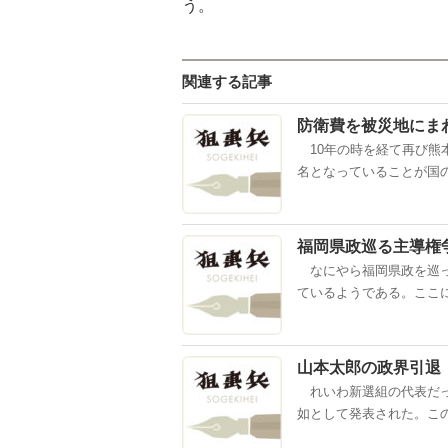
う
関連する記事
防衛費を被災地にま
10年の時を経て再び熊本
名となっていることが国の
福岡県政巡る主導権
なにやら福岡県政を巡っ
ているようである。ここに
山本太郎の政界引退
れいわ新選組の代表だっ
如として発表された。この