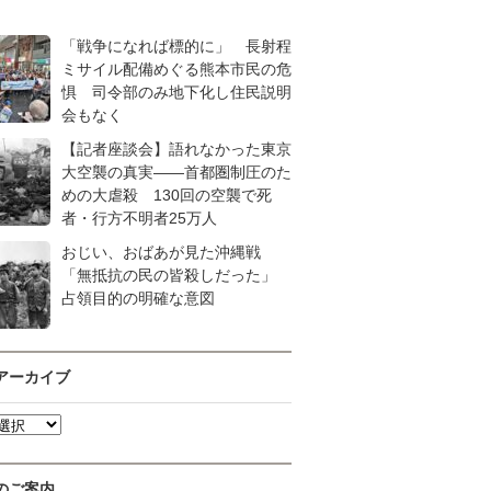
「戦争になれば標的に」 長射程
ミサイル配備めぐる熊本市民の危
惧 司令部のみ地下化し住民説明
会もなく
【記者座談会】語れなかった東京
大空襲の真実――首都圏制圧のた
めの大虐殺 130回の空襲で死
者・行方不明者25万人
おじい、おばあが見た沖縄戦
「無抵抗の民の皆殺しだった」
占領目的の明確な意図
アーカイブ
のご案内