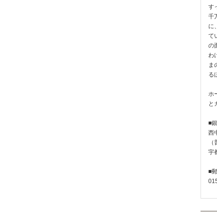
す
千
に
て
の
わ
ま
る
ホ
と
■
西
（普
宇
■
01