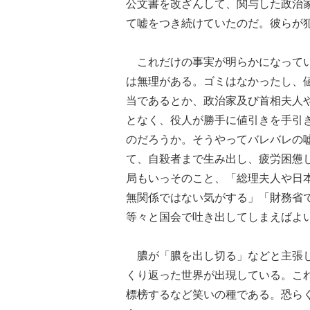
公文書を改ざんして、関与した政治
て嘘をつき続けていたのだ。彼らが
これだけの事実が明らかになってい
は無理がある。ゴミはなかったし、
当であるとか、政治家及び首相夫人
となく、役人が勝手に値引きを手引
のだろうか。そうやってバレバレの
て、自殺者まで生み出し、疲労困憊
局もいっそのこと、「総理夫人や日
無関係ではない気がする」「財務省
等々と国会で吐き出してしまえばよ
膿が「膿を出し切る」などと主張し
くり返った世界が出現している。こ
標榜するなど笑いの種である。恐ら