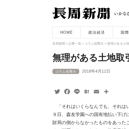
HOME
政治経済
国際
長周新聞
>
記事一覧
>
コラム狙撃兵
>
無理がある土
無理がある土地取
2018年4月11日
コラム狙撃兵
Twitter
Facebook
Line
Hatena
Email
共
有
「それはいくらなんでも、それはい
９日、森友学園への国有地払い下げ
財局の側からなかったものをあった