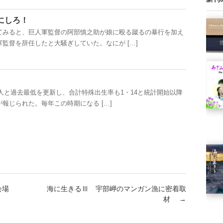
にしろ！
みると、巨人軍監督の阿部慎之助が娘に殴る蹴るの暴行を加え
監督を辞任したと大騒ぎしていた。なにが […]
万人と過去最低を更新し、合計特殊出生率も1・14と統計開始以降
報じられた。毎年この時期になる […]
会場
海に生きるⅢ 宇部岬のマンガン漁に密着取
材
→