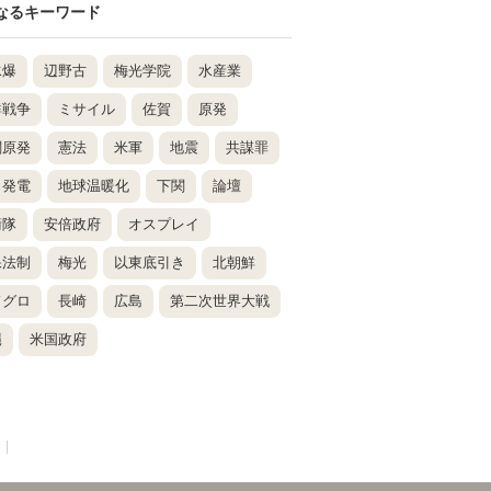
なるキーワード
水爆
辺野古
梅光学院
水産業
鮮戦争
ミサイル
佐賀
原発
関原発
憲法
米軍
地震
共謀罪
力発電
地球温暖化
下関
論壇
衛隊
安倍政府
オスプレイ
保法制
梅光
以東底引き
北朝鮮
ドグロ
長崎
広島
第二次世界大戦
縄
米国政府
|