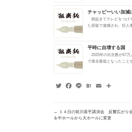
チャッピーいい加減
朝起きてテレビをつけて
た容疑で逮捕され、巨人軍
平時に自壊する国
2025年の出生数が67
で過去最低となったことが
Twitter
Facebook
Line
Hatena
Email
共
有
←
１４日の前川喜平講演会 反響広がり
を中ホールから大ホールに変更