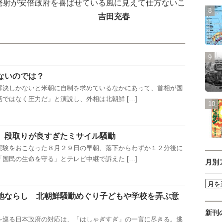
発射が安倍政府を喜ばせている風に見えて仕方ないこ
ある。
吉田充春
ないのでは？
決しかないと米朝に自制を求めているなかにあって、首相が国
ではなく圧力だ」と演説し、外相は北朝鮮 […]
 段取りが良すぎたミサイル騒動
験をおこなった８月２９日の早朝、落下からわずか１２分後に
国民の生命を守る」とテレビ中継で訴えた […]
月別
地ならし 北朝鮮騒動めぐり子どもや学校を弄ぶ意
新刊
巡る日本政府の対応は、「はしゃぎすぎ」の一言に尽きる。逃