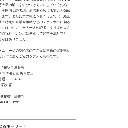
万大衆の願いを結びつけて力にしていくため
、全国的な読者網、通信網を広げる努力を強め
います。また真実の報道を貫くうえでは、経営
面で特定の企業や組織などのスポンサーに頼る
けにはいかず、一人一人の読者・支持者の皆さ
の購読料とカンパに依拠して経営を成り立たせ
ほかはありません。
ームページの愛読者の皆さまに本紙の定期購読
カンパによるご協力を訴えるものです。
銀行振込口座番号
中国信用金庫 唐戸支店
通）0334342
都宮知恵
郵便振替口座番号
540-0-11658
なるキーワード