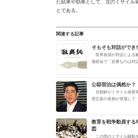
た結果や効果として、北のミサイル
とで
関連する記事
そもそも対話ができ
世界各国が対話による解
連総会で「必要なのは対話
公邸宿泊は偶然か？
北朝鮮がミサイル発射実
背広姿の首相が登場して「
教育を戦争動員する
図
この間のミサイル騒動を