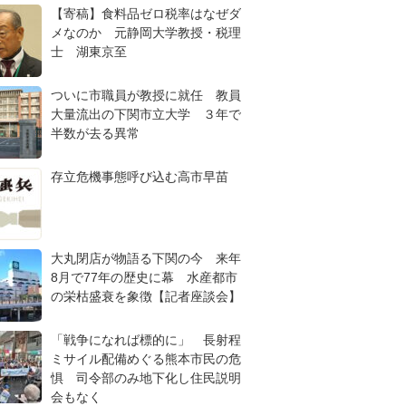
【寄稿】食料品ゼロ税率はなぜダ
メなのか 元静岡大学教授・税理
士 湖東京至
ついに市職員が教授に就任 教員
大量流出の下関市立大学 ３年で
半数が去る異常
存立危機事態呼び込む高市早苗
大丸閉店が物語る下関の今 来年
8月で77年の歴史に幕 水産都市
の栄枯盛衰を象徴【記者座談会】
「戦争になれば標的に」 長射程
ミサイル配備めぐる熊本市民の危
惧 司令部のみ地下化し住民説明
会もなく