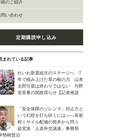
書籍のご紹介
お問い合わせ
定期購読申し込み
読まれている記事
れいわ新選組次のステージへ 7
年で積み上げた草の根の力 山本
太郎引退は終わりではない 与野
党茶番の国政揺らせ【記者座談
「安全保障のジレンマ」抑止力と
いう幻想を打ち砕くには――長射
程ミサイル配備の熊本から問う
超党派「人道外交議連」事務局
伊勢崎賢治