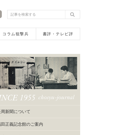
コラム狙撃兵
書評・テレビ評
長周新聞について
福田正義記念館のご案内