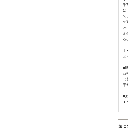
千
に
て
の
わ
ま
る
ホ
と
■
西
（普
宇
■
01
気に