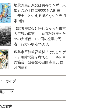
地震列島と原発は共存できず 未
知も含め全国に6000もの断層
「安全」といえる場所ないと専門
家指摘
【記者座談会】語れなかった東京
大空襲の真実――首都圏制圧のた
めの大虐殺 130回の空襲で死
者・行方不明者25万人
広島市平和教育教材『はだしのゲ
ン』削除問題を考える 日本図書
館協会・図書館の自由委員長 西
河内靖泰
アーカイブ
のご案内