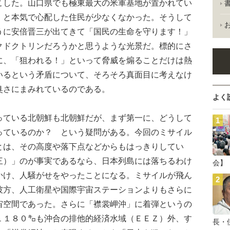
こした。山口県でも極東最大の米軍基地が置かれてい
」と本気で心配した住民が少なくなかった。そうして
うに安倍晋三が出てきて「国民の生命を守ります！」
クドクトリンだろうかと思うような光景だ。標的にさ
に、「狙われる！」といって脅威を煽ることだけは熱
いるという矛盾について、そろそろ真面目に考えなけ
臭さにまみれているのである。
よく
ている北朝鮮も北朝鮮だが、まず第一に、どうして
っているのか？ という疑問がある。今回のミサイル
とは、その高度や落下点などからもはっきりしてい
三）」のが事実であるなら、日本列島には落ちるわけ
会】
かけ、人騒がせをやったことになる。ミサイルが飛ん
彼方、人工衛星や国際宇宙ステーションよりもさらに
宙空間であった。さらに「襟裳岬沖」に着弾というの
１１８０㌔も沖合の排他的経済水域（ＥＥＺ）外、す
長・