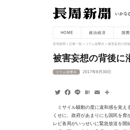
HOME
政治経済
国際
長周新聞
>
記事一覧
>
コラム狙撃兵
>
被害妄想の背
被害妄想の背後に
2017年8月30日
コラム狙撃兵
Twitter
Facebook
Line
Hatena
Email
共
有
ミサイル騒動の度に違和感を覚える
くせに、政府があまりにも国民を脅
レビ各局がいっせいに緊急放送を開