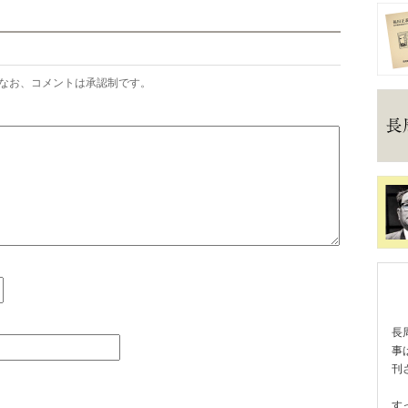
なお、コメントは承認制です。
長
事
刊
す