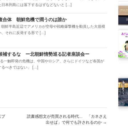
日本列島には落下するはずなどないと […]
複合体 朝鮮危機で潤うのは誰か
朝鮮半島近辺でアメリカが空母や戦略爆撃機を動員した大規模
、それに反発する形で […]
候補するな ー北朝鮮情勢巡る記者座談会ー
一触即発の危機は、中国やロシア、さらにドイツなど各国が
るべきではない」 […]
京ブ
読書感想文が売買される時代… 「カネさえ
出せば」で何でも許されるのか
→