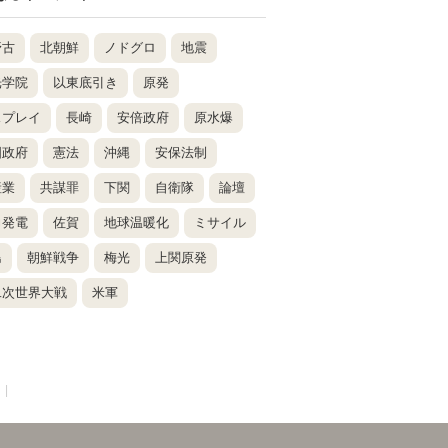
野古
北朝鮮
ノドグロ
地震
光学院
以東底引き
原発
スプレイ
長崎
安倍政府
原水爆
国政府
憲法
沖縄
安保法制
産業
共謀罪
下関
自衛隊
論壇
力発電
佐賀
地球温暖化
ミサイル
島
朝鮮戦争
梅光
上関原発
二次世界大戦
米軍
|