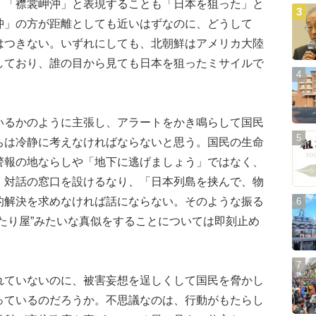
、「襟裳岬沖」と表現することも「日本を狙った」と
沖」の方が距離としても近いはずなのに、どうして
はつきない。いずれにしても、北朝鮮はアメリカ大陸
しており、誰の目から見ても日本を狙ったミサイルで
るかのように主張し、アラートをかき鳴らして国民
ちは冷静に考えなければならないと思う。国民の生命
警報の地ならしや「地下に逃げましょう」ではなく、
。対話の窓口を設けるなり、「日本列島を挟んで、物
的解決を求めなければ話にならない。そのような振る
たり屋”みたいな真似をすることについては即刻止め
ていないのに、被害妄想を逞しくして国民を脅かし
っているのだろうか。不思議なのは、行動がもたらし