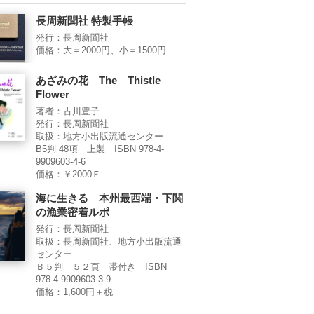
長周新聞社 特製手帳
発行：長周新聞社
価格：大＝2000円、小＝1500円
あざみの花 The Thistle
Flower
著者：古川豊子
発行：長周新聞社
取扱：地方小出版流通センター
B5判 48項 上製 ISBN 978-4-
9909603-4-6
価格：￥2000Ｅ
海に生きる 本州最西端・下関
の漁業密着ルポ
発行：長周新聞社
取扱：長周新聞社、地方小出版流通
センター
Ｂ５判 ５２頁 帯付き ISBN
978-4-9909603-3-9
価格：1,600円＋税