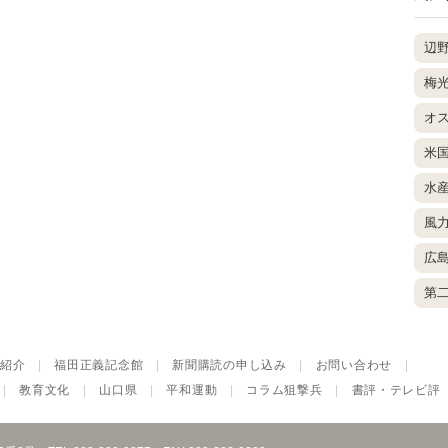
辺
梅
オ
米
水
風
広
第
紹介
|
福田正義記念館
|
新聞購読の申し込み
|
お問い合わせ
|
|
教育文化
|
山口県
|
平和運動
|
コラム狙撃兵
|
書評・テレビ評