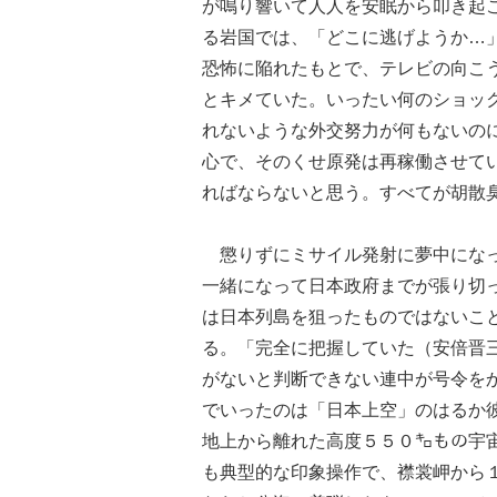
が鳴り響いて人人を安眠から叩き起
る岩国では、「どこに逃げようか…
恐怖に陥れたもとで、テレビの向こ
とキメていた。いったい何のショッ
れないような外交努力が何もないの
心で、そのくせ原発は再稼働させて
ればならないと思う。すべてが胡散
懲りずにミサイル発射に夢中になっ
一緒になって日本政府までが張り切
は日本列島を狙ったものではないこ
る。「完全に把握していた（安倍晋
がないと判断できない連中が号令を
でいったのは「日本上空」のはるか
地上から離れた高度５５０㌔もの宇
も典型的な印象操作で、襟裳岬から