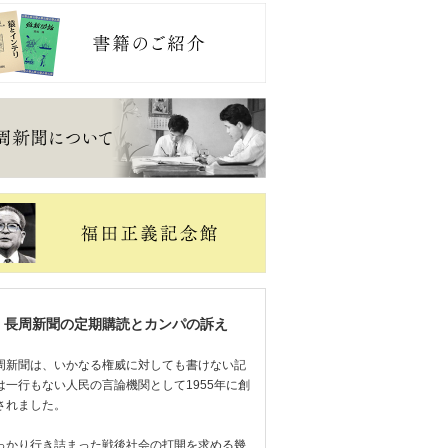
長周新聞の定期購読とカンパの訴え
周新聞は、いかなる権威に対しても書けない記
は一行もない人民の言論機関として1955年に創
されました。
っかり行き詰まった戦後社会の打開を求める幾