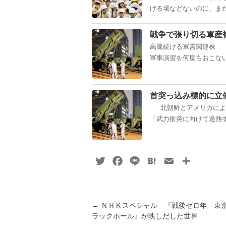
げる場などないのに、また
戦争で張り切る軍産
高騰続ける軍需関連株 
軍事演習を何度もおこない
首突っ込み標的に立
北朝鮮とアメリカによる
「武力衝突に向けて過熱す
Twitter
Facebook
Line
Hatena
Email
共
有
←
ＮＨＫスペシャル 『戦後ゼロ年 東
ラックホール』が映しだした世界