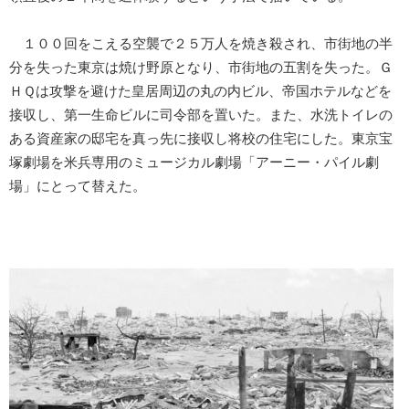
１００回をこえる空襲で２５万人を焼き殺され、市街地の半
分を失った東京は焼け野原となり、市街地の五割を失った。Ｇ
ＨＱは攻撃を避けた皇居周辺の丸の内ビル、帝国ホテルなどを
接収し、第一生命ビルに司令部を置いた。また、水洗トイレの
ある資産家の邸宅を真っ先に接収し将校の住宅にした。東京宝
塚劇場を米兵専用のミュージカル劇場「アーニー・パイル劇
場」にとって替えた。