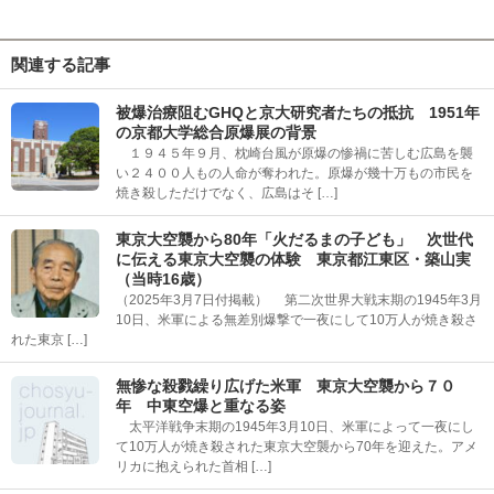
関連する記事
被爆治療阻むGHQと京大研究者たちの抵抗 1951年
の京都大学総合原爆展の背景
１９４５年９月、枕崎台風が原爆の惨禍に苦しむ広島を襲
い２４００人もの人命が奪われた。原爆が幾十万もの市民を
焼き殺しただけでなく、広島はそ […]
東京大空襲から80年「火だるまの子ども」 次世代
に伝える東京大空襲の体験 東京都江東区・築山実
（当時16歳）
（2025年3月7日付掲載） 第二次世界大戦末期の1945年3月
10日、米軍による無差別爆撃で一夜にして10万人が焼き殺さ
れた東京 […]
無惨な殺戮繰り広げた米軍 東京大空襲から７０
年 中東空爆と重なる姿
太平洋戦争末期の1945年3月10日、米軍によって一夜にし
て10万人が焼き殺された東京大空襲から70年を迎えた。アメ
リカに抱えられた首相 […]