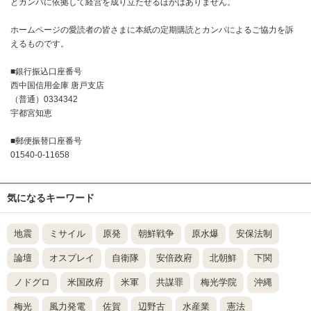
とカンパに依拠して経営を成り立たせるほかはありません。
ホームページの愛読者の皆さまに本紙の定期購読とカンパによるご協力を訴
えるものです。
■銀行振込口座番号
西中国信用金庫 唐戸支店
（普通）0334342
宇都宮知恵
■郵便振替口座番号
01540-0-11658
気になるキーワード
地震
ミサイル
原発
朝鮮戦争
原水爆
安保法制
論壇
オスプレイ
自衛隊
安倍政府
北朝鮮
下関
ノドグロ
米国政府
米軍
共謀罪
梅光学院
沖縄
梅光
風力発電
佐賀
辺野古
水産業
憲法