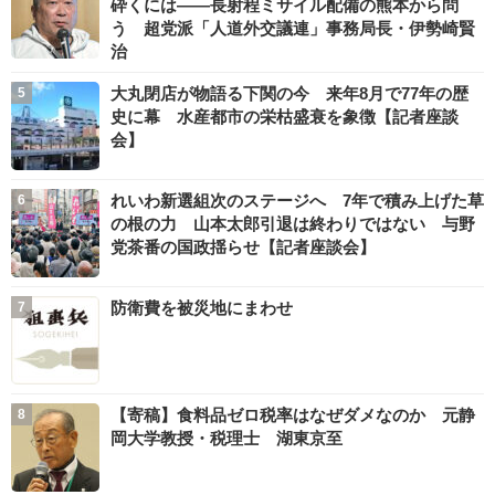
砕くには――長射程ミサイル配備の熊本から問
う 超党派「人道外交議連」事務局長・伊勢崎賢
治
大丸閉店が物語る下関の今 来年8月で77年の歴
史に幕 水産都市の栄枯盛衰を象徴【記者座談
会】
れいわ新選組次のステージへ 7年で積み上げた草
の根の力 山本太郎引退は終わりではない 与野
党茶番の国政揺らせ【記者座談会】
防衛費を被災地にまわせ
【寄稿】食料品ゼロ税率はなぜダメなのか 元静
岡大学教授・税理士 湖東京至