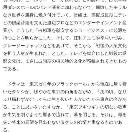
用ダンスホールのバンド演奏に加わるなかで、腐敗したモラル
なき世界を肌身に焼き付けていく。番組は、高度成長期にテレ
ビの娯楽番組を支えた渡辺プロなどのエンターテインメント産
業が、こうした「占領軍を慰安するショービジネス」に起源を
持つことを明らかにした。そして、江利チエミや幸村いづみ、
クレージーキャッツなどをあげて、そこから「戦後の大衆文化
を担う人材が生まれた」とした。テレビを媒介にした戦後の退
廃文化は、まさに占領期の植民地的文化が増幅されてきたもの
である。
ドラマは「東京ゼロ年のブラックホール」から現在に帰り着
いたタケシが、賑やかな東京の街角をながめ、「あの頃、なり
ふり構わずがむしゃらに生き抜いた人がいたから東京の今があ
る」ことに思いをいたすなか、「東京ブギウギ」の切ない歌声
が生気を削ぐような響きで流れて、幕を閉じる。それは、職を
失い将来の展望を見出せないタケシの心情と重なるものであ
る。