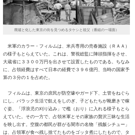
廃墟と化した東京の街を見つめるタケシと祖父（番組の一場面）
米軍のカラー・フィルムは、米兵専用の売春施設（ＲＡＡ）
の様子もとらえていた。これは、警視総監に陣頭指揮をさせ、
大蔵省に３３００万円を出させて設置したものである。ちなみ
に、占領経費はすべて日本の経費で３９６億円、当時の国家予
算の３分の１を占めた。
フィルムは、東京の庶民が防空壕やガード下、土管をねぐら
にし、バラック生活で飢えをしのぎ、子どもたちが靴磨きで稼
ぐ姿、「浮浪児の刈り込み」で檻（おり）に入れる様子もとら
えていた。その一方で、占領米軍とその家族の贅沢三昧な生活
を映し出す。空腹の都民が群がる闇市の名物「残飯シチュー」
は、占領軍が食べ残し捨てたものをゴッタ煮にしたもので、タ