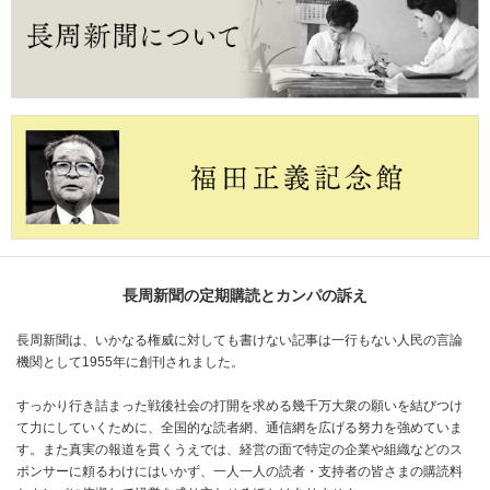
長周新聞の定期購読とカンパの訴え
長周新聞は、いかなる権威に対しても書けない記事は一行もない人民の言論
機関として1955年に創刊されました。
すっかり行き詰まった戦後社会の打開を求める幾千万大衆の願いを結びつけ
て力にしていくために、全国的な読者網、通信網を広げる努力を強めていま
す。また真実の報道を貫くうえでは、経営の面で特定の企業や組織などのス
ポンサーに頼るわけにはいかず、一人一人の読者・支持者の皆さまの購読料