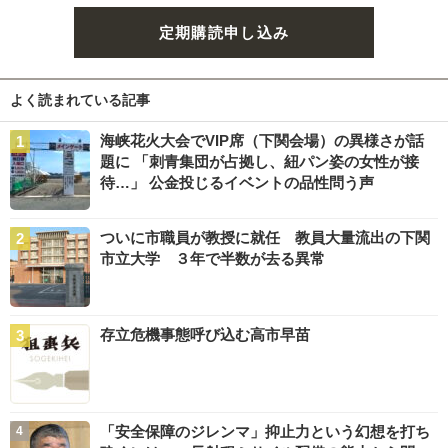
定期購読申し込み
よく読まれている記事
海峡花火大会でVIP席（下関会場）の異様さが話
題に 「刺青集団が占拠し、紐パン姿の女性が接
待…」 公金投じるイベントの品性問う声
ついに市職員が教授に就任 教員大量流出の下関
市立大学 ３年で半数が去る異常
存立危機事態呼び込む高市早苗
「安全保障のジレンマ」抑止力という幻想を打ち