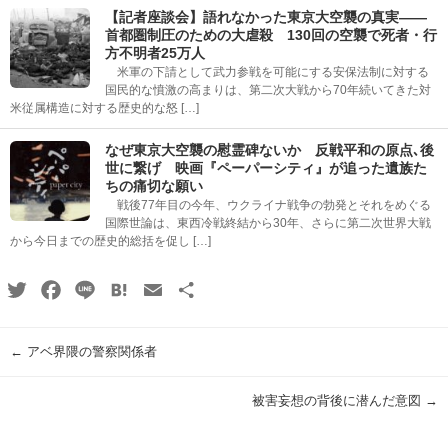
【記者座談会】語れなかった東京大空襲の真実――
首都圏制圧のための大虐殺 130回の空襲で死者・行
方不明者25万人
米軍の下請として武力参戦を可能にする安保法制に対する
国民的な憤激の高まりは、第二次大戦から70年続いてきた対
米従属構造に対する歴史的な怒 […]
なぜ東京大空襲の慰霊碑ないか 反戦平和の原点､後
世に繋げ 映画『ペーパーシティ』が追った遺族た
ちの痛切な願い
戦後77年目の今年、ウクライナ戦争の勃発とそれをめぐる
国際世論は、東西冷戦終結から30年、さらに第二次世界大戦
から今日までの歴史的総括を促し […]
Twitter
Facebook
Line
Hatena
Email
共
有
←
アベ界隈の警察関係者
被害妄想の背後に潜んだ意図
→