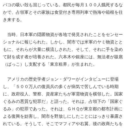
バコの吸い殻も混じっている。都民が毎月１００人餓死するな
かで、占領軍とその家族は食堂付き専用列車で熱海や箱根を往
き来する。
当時、日本軍の隠匿物資が各地で発見されたことをセンセー
ショナルに報じられた。しかし、闇市では米軍のヤミ物資とと
もに、それらが大量に横流しされた。そして、それに手を染め
て財を成す者が培養された。六本木や銀座には、無法者が跋扈
（ばっこ）し支配する「東京租界」が生まれた。
アメリカの歴史学者ジョン・ダワーがインタビューに登場
し、「５００万人の復員兵の多くが病気で苦しんでいる時期
に、政府役人、警察、資産家たちが軍需物資を横領した。国家
ぐるみの悪質な犯罪だ」と語った。それは、占領下の「国家ぐ
るみ」の犯罪であった。それは、ＧＨＱが東京都の都市計画に
よる復興を妨害し、闇市を野放しにしたことにはっきり暴露さ
れている。そうして、そこでマフィアや右翼、後の政商たちを