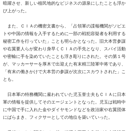
暗躍させ、新しい植民地的なビジネスの源泉にしたことも浮か
び上がった。
また、ＣＩＡの機密文書から、「占領軍の諜報機関がソビエ
トや中国の情報を入手するために一部の戦犯容疑者を利用する
秘密工作を行っていた」ことも明らかとなった。旧大本営参謀
や右翼要人らが変わり身早くＣＩＡの手先となり、スパイ活動
や密輸に手を染めていたことも浮き彫りにされた。その第１号
が、マッカーサーを厚木で出迎えた有末精三陸軍中将であり、
「有末の働きかけで大本営の参謀が次次にスカウトされた」こ
とも。
日本軍の特務機関に雇われていた児玉誉士夫もＣＩＡに日本
軍の情報を提供してそのエージェントとなった。児玉は戦時中
に中国で手に入れた金やダイヤモンドなどを政治家や右翼団体
にばらまき、フィクサーとしての地位を築いていった。