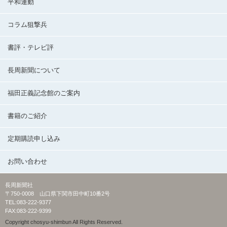
平和運動
コラム狙撃兵
書評・テレビ評
長周新聞について
福田正義記念館のご案内
書籍のご紹介
定期購読申し込み
お問い合わせ
長周新聞社
〒750-0008 山口県下関市田中町10番2号
TEL:083-222-9377
FAX:083-222-9399
Copyright chosyu-shimbun All Rights Reserved.