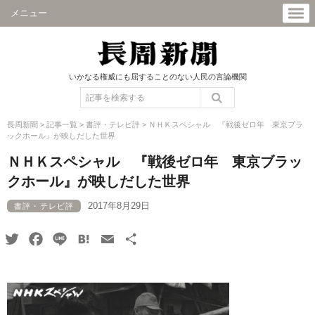
メニュー
いかなる権威にも屈することのない人民の言論機関
長周新聞
>
記事一覧
>
書評・テレビ評
>
ＮＨＫスペシャル 『戦後ゼロ年 東京ブラ
ックホール』が映しだした世界
ＮＨＫスペシャル 『戦後ゼロ年 東京ブラッ
クホール』が映しだした世界
2017年8月29日
書評・テレビ評
Twitter
Facebook
Line
Hatena
Email
共
有