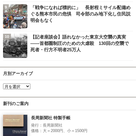
「戦争になれば標的に」 長射程ミサイル配備め
ぐる熊本市民の危惧 司令部のみ地下化し住民説
明会もなく
【記者座談会】語れなかった東京大空襲の真実
――首都圏制圧のための大虐殺 130回の空襲で
死者・行方不明者25万人
月別アーカイブ
新刊のご案内
長周新聞社 特製手帳
発行：長周新聞社
価格：大＝2000円、小＝1500円