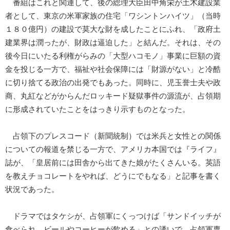
番組はこれと関連して、後の総理大臣田中角栄が土木建設業
者として、東京の米軍家族の住宅「ワシントンハイツ」（当時
１８０億円）の建設で莫大な財を成したことにふれ、「政府土
建業界は潤ったが、財政は逼迫した」と結んだ。それは、その
後今日にいたる利権がらみの「大型ハコモノ」事業に巨額の資
金を投じる一方で、福祉や社会保障には「財源がない」と冷酷
に切り捨てる政治の出発でもあった。同時に、児玉誉士夫や政
商、丸紅などがからんだロッキード疑獄事件の源流が、占領期
に形成されていたことをはっきり示すものとなった。
占領下のプレスコード（新聞統制）では米兵と女性との関係
についての報道を禁じる一方で、アメリカ本国では『ライフ』
誌が、「皇居前には田舎から出てきた娘がたくさんいる。英語
を教えチョコレートをやれば、どうにでもなる」と記事を書く
状況であった。
ドラマではタケシが、占領軍にくっつけば「サンドイッチが
食べられ、ビールやコーヒーが飲める」との誘いで、占領軍専