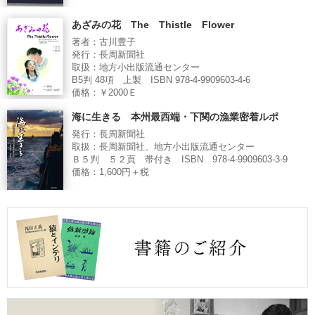
あざみの花 The Thistle Flower
著者：古川豊子
発行：長周新聞社
取扱：地方小出版流通センター
B5判 48項 上製 ISBN 978-4-9909603-4-6
価格：￥2000Ｅ
海に生きる 本州最西端・下関の漁業密着ルポ
発行：長周新聞社
取扱：長周新聞社、地方小出版流通センター
Ｂ５判 ５２頁 帯付き ISBN 978-4-9909603-3-9
価格：1,600円＋税