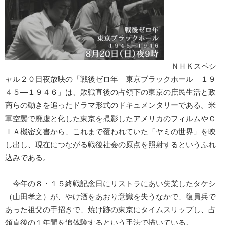
ＮＨＫスペシ
ャル２０日夜放映の「戦後ゼロ年 東京ブラックホール １９
４５―１９４６」は、敗戦直後の占領下の東京の庶民生活と政
商らの動きを追ったドラマ形式のドキュメンタリーである。米
軍空襲で廃虚と化した東京を撮影したアメリカのフィルムやＣ
ＩＡ機密文書から、これまで覆われていた「ヤミの世界」を映
し出し、現在につながる戦後社会の原点を照射するというふれ
込みである。
今年の８・１５終戦記念日にリストラにあい失業したタケシ
（山田孝之）が、やけ酒をあおり意識を失うなかで、復員兵で
あった祖父の手招きで、焼け跡の東京にタイムスリップし、占
領直後の１年間を追体験するという手法で描いている。