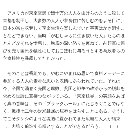
アメリカが東京空襲で幾十万の人人を虫けらのように殺して
首都を制圧し、大多数の人人が衣食住に苦しむのをよそ目に、
日本の冨を収奪して享楽生活を楽しんでいた事実はかき消すこ
となどできない。当時「がむしゃらに生き抜いた人」たちのほ
とんどがそれを憎悪し、胸底の深い怒りを束ねて、占領軍に媚
びを売り国民を犠牲にしておこぼれに与ろうとする為政者らの
乞食根性を暴露してたたかった。
そのことは番組でも、やむにやまれぬ思いで食料メーデーに
参加する人人の素朴な思いと表情にあらわれていた。それは
今、全国で渦巻く売国と腐敗、貧困と戦争の政治からの脱却を
求める世論に直接つながっている。「東京租界」の実態をあば
く真の意味は、その「ブラックホール」にたじろぐことではな
く、戦後七二年の対米隷属の屈辱をはらすことにある。そうし
てこそタケシのような境遇に置かれてきた広範な人人が結束
し、力強く前進する糧とすることができるだろう。 （一）