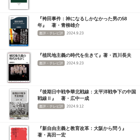
『袴田事件：神になるしかなかった男の58
年』 著・青柳雄介
2024.9.23
書評・テレビ評
『植民地主義の時代を生きて』著・西川長夫
2024.9.23
書評・テレビ評
『後期日中戦争華北戦線：太平洋戦争下の中国
戦線Ⅱ』 著・広中一成
2024.9.12
書評・テレビ評
『新自由主義と教育改革：大阪から問う』
著・高田一宏