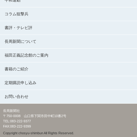
平和運動
コラム狙撃兵
書評・テレビ評
長周新聞について
福田正義記念館のご案内
書籍のご紹介
定期購読申し込み
お問い合わせ
長周新聞社
〒750-0008 山口県下関市田中町10番2号
TEL:083-222-9377
FAX:083-222-9399
Copyright chosyu-shimbun All Rights Reserved.