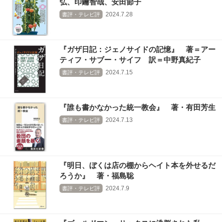
弘、印鑰智哉、安田節子
2024.7.28
書評・テレビ評
『ガザ日記：ジェノサイドの記憶』 著＝アー
ティフ・サブー・サイフ 訳＝中野真紀子
2024.7.15
書評・テレビ評
『誰も書かなかった統一教会』 著・有田芳生
2024.7.13
書評・テレビ評
『明日、ぼくは店の棚からヘイト本を外せるだ
ろうか』 著・福島聡
2024.7.9
書評・テレビ評