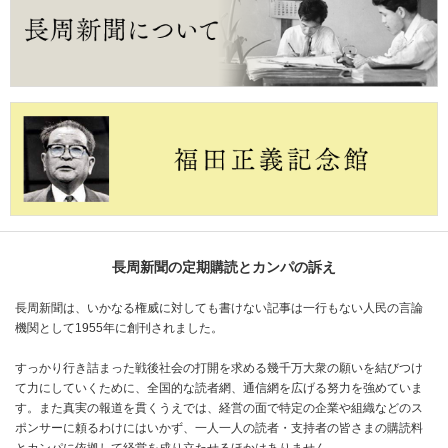
長周新聞の定期購読とカンパの訴え
長周新聞は、いかなる権威に対しても書けない記事は一行もない人民の言論
機関として1955年に創刊されました。
すっかり行き詰まった戦後社会の打開を求める幾千万大衆の願いを結びつけ
て力にしていくために、全国的な読者網、通信網を広げる努力を強めていま
す。また真実の報道を貫くうえでは、経営の面で特定の企業や組織などのス
ポンサーに頼るわけにはいかず、一人一人の読者・支持者の皆さまの購読料