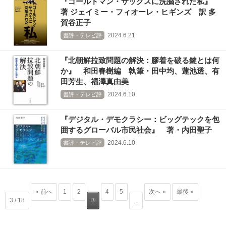
『ゴールドマン・サックスに洗脳された私』
著 ジェイミー・フィオーレ・ヒギンズ 訳 多
賀谷正子
2024.6.21
書評・テレビ評
『北朝鮮拉致問題の解決：膠着を破る鍵とは何
か』 和田春樹編 執筆・田中均、蓮池透、有
田芳生、福澤真由美
2024.6.10
書評・テレビ評
『デジタル・デモクラシー：ビッグテックを包
囲するグローバル市民社会』 著・内田聖子
2024.6.10
書評・テレビ評
« 前へ
1
2
4
5
次へ »
最後 »
3 / 18
3
...