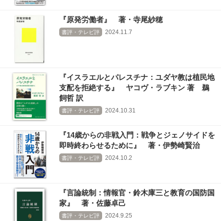
『原発労働者』 著・寺尾紗穂
2024.11.7
書評・テレビ評
『イスラエルとパレスチナ：ユダヤ教は植民地
支配を拒絶する』 ヤコヴ・ラブキン 著 鵜
飼哲 訳
2024.10.31
書評・テレビ評
『14歳からの非戦入門：戦争とジェノサイドを
即時終わらせるために』 著・伊勢崎賢治
2024.10.2
書評・テレビ評
『言論統制：情報官・鈴木庫三と教育の国防国
家』 著・佐藤卓己
2024.9.25
書評・テレビ評