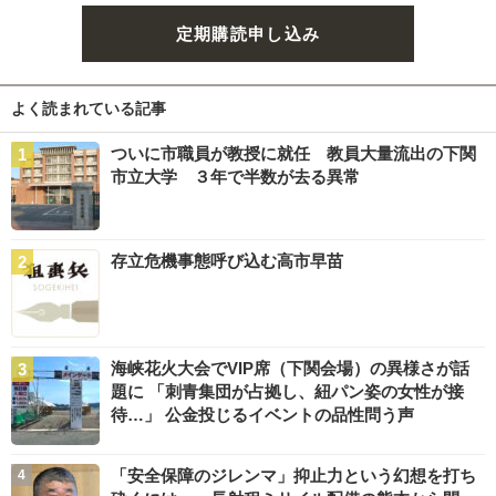
定期購読申し込み
よく読まれている記事
ついに市職員が教授に就任 教員大量流出の下関
市立大学 ３年で半数が去る異常
存立危機事態呼び込む高市早苗
海峡花火大会でVIP席（下関会場）の異様さが話
題に 「刺青集団が占拠し、紐パン姿の女性が接
待…」 公金投じるイベントの品性問う声
「安全保障のジレンマ」抑止力という幻想を打ち