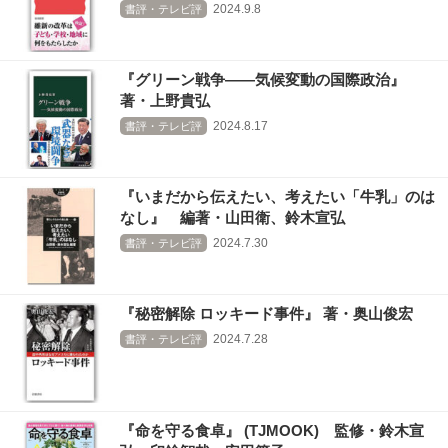
2024.9.8
書評・テレビ評
『グリーン戦争――気候変動の国際政治』
著・上野貴弘
2024.8.17
書評・テレビ評
『いまだから伝えたい、考えたい「牛乳」のは
なし』 編著・山田衛、鈴木宣弘
2024.7.30
書評・テレビ評
『秘密解除 ロッキード事件』 著・奥山俊宏
2024.7.28
書評・テレビ評
『命を守る食卓』 (TJMOOK) 監修・鈴木宣