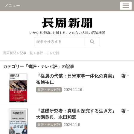
メニュー
いかなる権威にも屈することのない人民の言論機関
長周新聞
>
記事一覧
>
書評・テレビ評
カテゴリー「書評・テレビ評」の記事
『従属の代償：日米軍事一体化の真実』 著・
布施祐仁
2024.11.16
書評・テレビ評
『基礎研究者：真理を探究する生き方』 著・
大隅良典、永田和宏
2024.11.9
書評・テレビ評