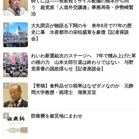
砕くには――長射程ミサイル配備の熊本から問
う 超党派「人道外交議連」事務局長・伊勢崎賢
治
大丸閉店が物語る下関の今 来年8月で77年の歴
史に幕 水産都市の栄枯盛衰を象徴【記者座談
会】
れいわ新選組次のステージへ 7年で積み上げた草
の根の力 山本太郎引退は終わりではない 与野
党茶番の国政揺らせ【記者座談会】
【寄稿】食料品ゼロ税率はなぜダメなのか 元静
岡大学教授・税理士 湖東京至
防衛費を被災地にまわせ