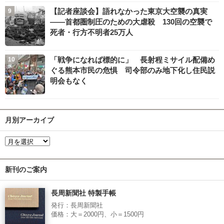
【記者座談会】語れなかった東京大空襲の真実
――首都圏制圧のための大虐殺 130回の空襲で
死者・行方不明者25万人
「戦争になれば標的に」 長射程ミサイル配備め
ぐる熊本市民の危惧 司令部のみ地下化し住民説
明会もなく
月別アーカイブ
新刊のご案内
長周新聞社 特製手帳
発行：長周新聞社
価格：大＝2000円、小＝1500円