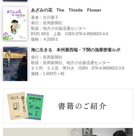
あざみの花 The Thistle Flower
著者：古川豊子
発行：長周新聞社
取扱：地方小出版流通センター
B5判 48項 上製 ISBN 978-4-9909603-4-6
価格：￥2000Ｅ
海に生きる 本州最西端・下関の漁業密着ルポ
発行：長周新聞社
取扱：長周新聞社、地方小出版流通センター
Ｂ５判 ５２頁 帯付き ISBN 978-4-9909603-3-9
価格：1,600円＋税