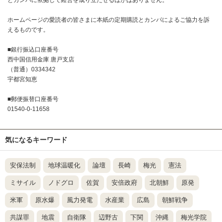
とカンパに依拠して経営を成り立たせるほかはありません。
ホームページの愛読者の皆さまに本紙の定期購読とカンパによるご協力を訴
えるものです。
■銀行振込口座番号
西中国信用金庫 唐戸支店
（普通）0334342
宇都宮知恵
■郵便振替口座番号
01540-0-11658
気になるキーワード
安保法制
地球温暖化
論壇
長崎
梅光
憲法
ミサイル
ノドグロ
佐賀
安倍政府
北朝鮮
原発
米軍
原水爆
風力発電
水産業
広島
朝鮮戦争
共謀罪
地震
自衛隊
辺野古
下関
沖縄
梅光学院