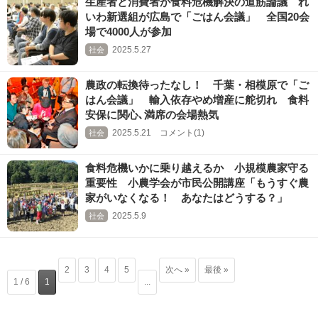
生産者と消費者が食料危機解決の道筋論議 れ
いわ新選組が広島で「ごはん会議」 全国20会
場で4000人が参加
2025.5.27
社会
農政の転換待ったなし！ 千葉・相模原で「ご
はん会議」 輸入依存やめ増産に舵切れ 食料
安保に関心､満席の会場熱気
2025.5.21 コメント(1)
社会
食料危機いかに乗り越えるか 小規模農家守る
重要性 小農学会が市民公開講座「もうすぐ農
家がいなくなる！ あなたはどうする？」
2025.5.9
社会
2
3
4
5
次へ »
最後 »
1 / 6
1
...