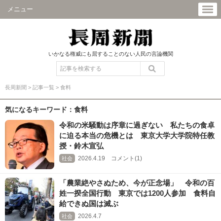
メニュー
いかなる権威にも屈することのない人民の言論機関
長周新聞
>
記事一覧
>
食料
気になるキーワード：食料
令和の米騒動は序章に過ぎない 私たちの食卓
に迫る本当の危機とは 東京大学大学院特任教
授・鈴木宣弘
2026.4.19 コメント(1)
社会
「農業絶やさぬため、今が正念場」 令和の百
姓一揆全国行動 東京では1200人参加 食料自
給できぬ国は滅ぶ
2026.4.7
社会