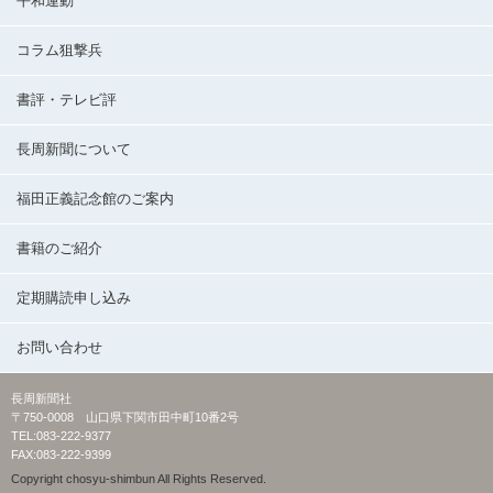
平和運動
コラム狙撃兵
書評・テレビ評
長周新聞について
福田正義記念館のご案内
書籍のご紹介
定期購読申し込み
お問い合わせ
長周新聞社
〒750-0008 山口県下関市田中町10番2号
TEL:083-222-9377
FAX:083-222-9399
Copyright chosyu-shimbun All Rights Reserved.