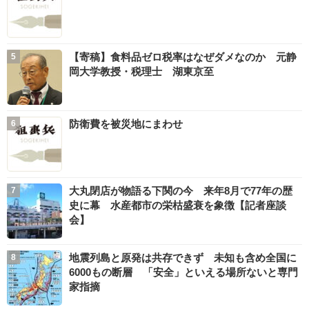
【寄稿】食料品ゼロ税率はなぜダメなのか 元静
岡大学教授・税理士 湖東京至
防衛費を被災地にまわせ
大丸閉店が物語る下関の今 来年8月で77年の歴
史に幕 水産都市の栄枯盛衰を象徴【記者座談
会】
地震列島と原発は共存できず 未知も含め全国に
6000もの断層 「安全」といえる場所ないと専門
家指摘