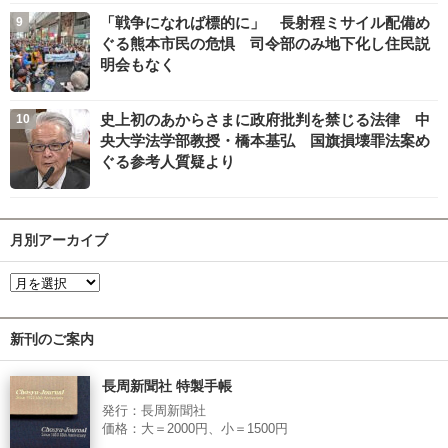
「戦争になれば標的に」 長射程ミサイル配備め
ぐる熊本市民の危惧 司令部のみ地下化し住民説
明会もなく
史上初のあからさまに政府批判を禁じる法律 中
央大学法学部教授・橋本基弘 国旗損壊罪法案め
ぐる参考人質疑より
月別アーカイブ
新刊のご案内
長周新聞社 特製手帳
発行：長周新聞社
価格：大＝2000円、小＝1500円