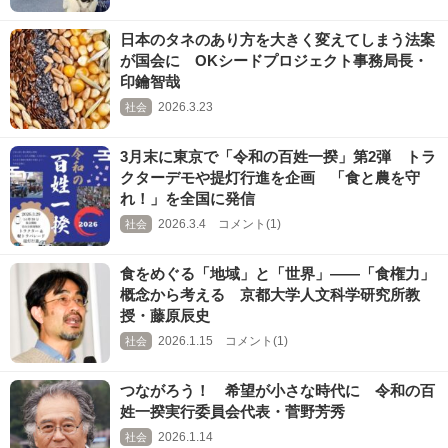
日本のタネのあり方を大きく変えてしまう法案
が国会に OKシードプロジェクト事務局長・
印鑰智哉
2026.3.23
社会
3月末に東京で「令和の百姓一揆」第2弾 トラ
クターデモや提灯行進を企画 「食と農を守
れ！」を全国に発信
2026.3.4 コメント(1)
社会
食をめぐる「地域」と「世界」――「食権力」
概念から考える 京都大学人文科学研究所教
授・藤原辰史
2026.1.15 コメント(1)
社会
つながろう！ 希望が小さな時代に 令和の百
姓一揆実行委員会代表・菅野芳秀
2026.1.14
社会