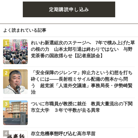
定期購読申し込み
よく読まれている記事
れいわ新選組次のステージへ 7年で積み上げた草
の根の力 山本太郎引退は終わりではない 与野
党茶番の国政揺らせ【記者座談会】
「安全保障のジレンマ」抑止力という幻想を打ち
砕くには――長射程ミサイル配備の熊本から問
う 超党派「人道外交議連」事務局長・伊勢崎賢
治
ついに市職員が教授に就任 教員大量流出の下関
市立大学 ３年で半数が去る異常
存立危機事態呼び込む高市早苗