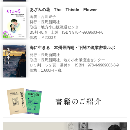
あざみの花 The Thistle Flower
著者：古川豊子
発行：長周新聞社
取扱：地方小出版流通センター
B5判 48項 上製 ISBN 978-4-9909603-4-6
価格：￥2000Ｅ
海に生きる 本州最西端・下関の漁業密着ルポ
発行：長周新聞社
取扱：長周新聞社、地方小出版流通センター
Ｂ５判 ５２頁 帯付き ISBN 978-4-9909603-3-9
価格：1,600円＋税