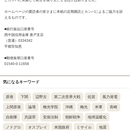
とカンパに依拠して経営を成り立たせるほかはありません。
ホームページの愛読者の皆さまに本紙の定期購読とカンパによるご協力を訴
えるものです。
■銀行振込口座番号
西中国信用金庫 唐戸支店
（普通）0334342
宇都宮知恵
■郵便振替口座番号
01540-0-11658
気になるキーワード
原発
下関
辺野古
第二次世界大戦
佐賀
風力発電
上関原発
論壇
梅光学院
沖縄
梅光
米軍
長崎
自衛隊
共謀罪
安保法制
朝鮮戦争
地球温暖化
ノドグロ
オスプレイ
米国政府
ミサイル
地震