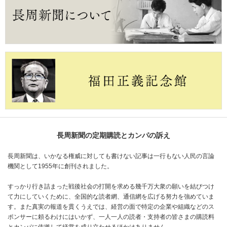
長周新聞の定期購読とカンパの訴え
長周新聞は、いかなる権威に対しても書けない記事は一行もない人民の言論
機関として1955年に創刊されました。
すっかり行き詰まった戦後社会の打開を求める幾千万大衆の願いを結びつけ
て力にしていくために、全国的な読者網、通信網を広げる努力を強めていま
す。また真実の報道を貫くうえでは、経営の面で特定の企業や組織などのス
ポンサーに頼るわけにはいかず、一人一人の読者・支持者の皆さまの購読料