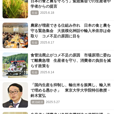
日本の食と農を守ろう」緊急集会での生産者や
学者からの提言
2025.6.18
社会
農家が増産できる仕組み作れ 日本の食と農を
守る緊急集会 大規模化神話や輸入米依存は命
取り コメ不足の原因に目を
2025.6.17
社会
食管法廃止がコメ不足の原因 市場原理に委ね
て離農急増 生産者を守り、消費者の負担を減
らす政策を
2025.6.14
社会
「国内生産を抑制し、輸出米を振興し、輸入米
で埋める愚かさ」 東京大学大学院特任教授・
鈴木宣弘
2025.5.27
政治経済