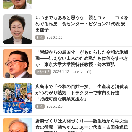
いつまでもあると思うな、親とコメ――コメを
めぐる私見 食センター・ビジョン21代表 安
田節子
2026.1.13
社会
「胃袋からの属国化」がもたらした令和の米騒
動――飢えない未来のため私たちは何をすべき
か 東京大学大学院特任教授・鈴木宣弘
2026.1.12 コメント(1)
政治経済
広島市で「令和の百姓一揆」 生産者と消費者
がつながり熱気 トラクターで市内を行進
「持続可能な農業支援を」
2025.12.6
社会
野菜づくりは人間づくり――微生物から学ぶ生
命の循環 菌ちゃんふぁーむ代表・吉田俊道氏