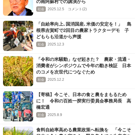
の南阿蘇村での講演から
2025.12.5 コメント(2)
社会
「自給率向上､国消国産､米価の安定を！」 島
根県吉賀町で2回目の農家トラクターデモ 子
どもらも沿道から声援
2025.12.3
社会
「令和の米騒動」なぜ起きた？ 農家・流通・
消費者がシンポジウムで今年の動き検証 日本
のコメを次世代につなぐため
2025.12.2
社会
【寄稿】今こそ、日本の食と農をまもるため
に！ 令和の百姓一揆実行委員会事務局長 高
橋宏通
2025.8.9
社会
食料自給率高める農業政策へ転換を 「今こそ