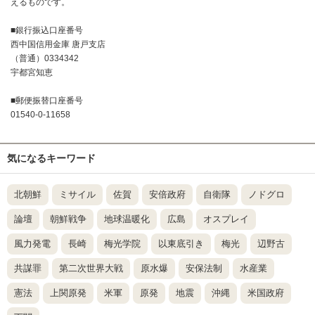
えるものです。
■銀行振込口座番号
西中国信用金庫 唐戸支店
（普通）0334342
宇都宮知恵
■郵便振替口座番号
01540-0-11658
気になるキーワード
北朝鮮
ミサイル
佐賀
安倍政府
自衛隊
ノドグロ
論壇
朝鮮戦争
地球温暖化
広島
オスプレイ
風力発電
長崎
梅光学院
以東底引き
梅光
辺野古
共謀罪
第二次世界大戦
原水爆
安保法制
水産業
憲法
上関原発
米軍
原発
地震
沖縄
米国政府