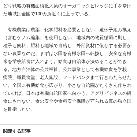
どり戦略の有機面積拡大策のオーガニックビレッジに手を挙げ
た地域は全国で100カ所近くに上っている。
有機農業は農薬、化学肥料を必要としない、遺伝子組み換え
（含むゲノム編集）を使用しない、地域内の物質循環に則し、
種子も飼料、肥料も地域で自給し、外部資材に依存する必要が
ない農業なのだ。まずは水田を有機水田へ転換し、安全な有機
米を学校給食に入れよう。給食は自治体が決めることができ
る。地方自治体の公共福祉、公共事業として有機給食を学校、
病院、職員食堂、老人施設、フードバンクまで行きわたらせた
い。全国に有機給食が広がり、小さな自給圏がたくさん作られ
ていけば、日本は有機自給国家へ向かう。アグリビジネスの餌
食にされない、食の安全や食料安全保障が守られる真の独立国
を目指したい。
関連する記事