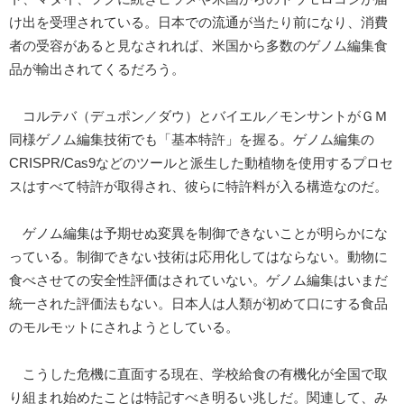
け出を受理されている。日本での流通が当たり前になり、消費
者の受容があると見なされれば、米国から多数のゲノム編集食
品が輸出されてくるだろう。
コルテバ（デュポン／ダウ）とバイエル／モンサントがＧＭ
同様ゲノム編集技術でも「基本特許」を握る。ゲノム編集の
CRISPR/Cas9などのツールと派生した動植物を使用するプロセ
スはすべて特許が取得され、彼らに特許料が入る構造なのだ。
ゲノム編集は予期せぬ変異を制御できないことが明らかにな
っている。制御できない技術は応用化してはならない。動物に
食べさせての安全性評価はされていない。ゲノム編集はいまだ
統一された評価法もない。日本人は人類が初めて口にする食品
のモルモットにされようとしている。
こうした危機に直面する現在、学校給食の有機化が全国で取
り組まれ始めたことは特記すべき明るい兆しだ。関連して、み