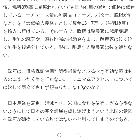
倍、燃料3割高に見舞われていても国内在庫の過剰で価格は低迷
している。一方で、大量の乳製品（チーズ、バター、脱脂粉乳
など）を「最低輸入義務」として毎年13・7万㌧（生乳換算）
を輸入し続けている。その一方で、政府は酪農家に減産要請
し、生乳の廃棄や、頭数削減の補助金を出し、酪農家は泣く泣
く乳牛を殺処分している。現在、離農する酪農家は後を絶たな
い。
政府は、価格保証や個別所得補償など取るべき有効な策はあ
るのにまったく手を打たない。「ミニマムアクセス」について
は決して表立てさせず頬被りだ。なぜなのか？
日本農業を衰退、消滅させ、米国に食料を依存せざるを得な
いようにして日本の完全隷属を成し遂げようという米国の意図
へ政府が隷従している故ではないかと思ってしまうのである。
〇 〇