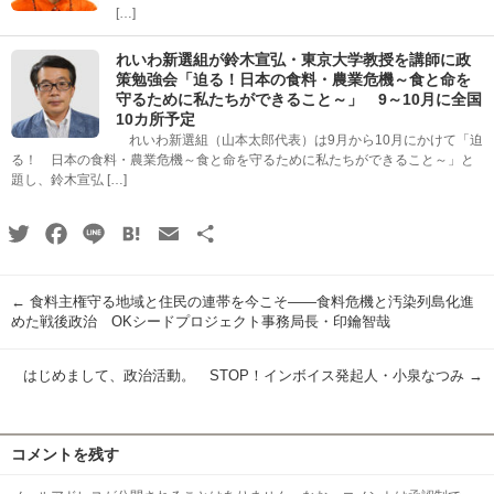
[…]
れいわ新選組が鈴木宣弘・東京大学教授を講師に政
策勉強会「迫る！日本の食料・農業危機～食と命を
守るために私たちができること～」 9～10月に全国
10カ所予定
れいわ新選組（山本太郎代表）は9月から10月にかけて「迫
る！ 日本の食料・農業危機～食と命を守るために私たちができること～」と
題し、鈴木宣弘 […]
Twitter
Facebook
Line
Hatena
Email
共
有
←
食料主権守る地域と住民の連帯を今こそ――食料危機と汚染列島化進
めた戦後政治 OKシードプロジェクト事務局長・印鑰智哉
はじめまして、政治活動。 STOP！インボイス発起人・小泉なつみ
→
コメントを残す