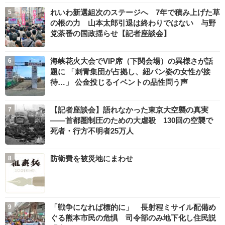
れいわ新選組次のステージへ 7年で積み上げた草
の根の力 山本太郎引退は終わりではない 与野
党茶番の国政揺らせ【記者座談会】
海峡花火大会でVIP席（下関会場）の異様さが話
題に 「刺青集団が占拠し、紐パン姿の女性が接
待…」 公金投じるイベントの品性問う声
【記者座談会】語れなかった東京大空襲の真実
――首都圏制圧のための大虐殺 130回の空襲で
死者・行方不明者25万人
防衛費を被災地にまわせ
「戦争になれば標的に」 長射程ミサイル配備め
ぐる熊本市民の危惧 司令部のみ地下化し住民説