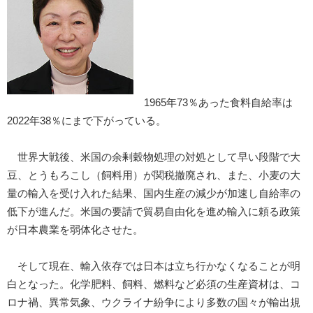
1965年73％あった食料自給率は
2022年38％にまで下がっている。
世界大戦後、米国の余剰穀物処理の対処として早い段階で大
豆、とうもろこし（飼料用）が関税撤廃され、また、小麦の大
量の輸入を受け入れた結果、国内生産の減少が加速し自給率の
低下が進んだ。米国の要請で貿易自由化を進め輸入に頼る政策
が日本農業を弱体化させた。
そして現在、輸入依存では日本は立ち行かなくなることが明
白となった。化学肥料、飼料、燃料など必須の生産資材は、コ
ロナ禍、異常気象、ウクライナ紛争により多数の国々が輸出規