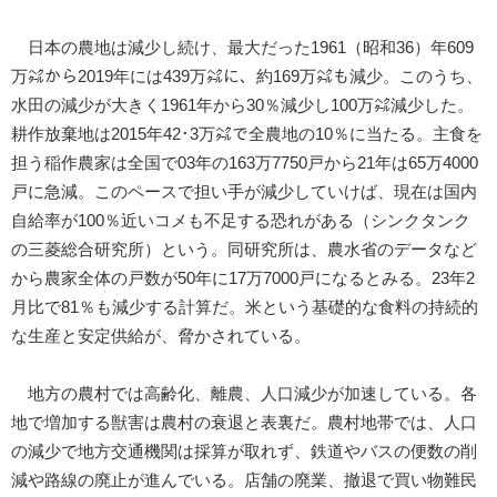
日本の農地は減少し続け、最大だった1961（昭和36）年609
万㌶から2019年には439万㌶に、約169万㌶も減少。このうち、
水田の減少が大きく1961年から30％減少し100万㌶減少した。
耕作放棄地は2015年42･3万㌶で全農地の10％に当たる。主食を
担う稲作農家は全国で03年の163万7750戸から21年は65万4000
戸に急減。このペースで担い手が減少していけば、現在は国内
自給率が100％近いコメも不足する恐れがある（シンクタンク
の三菱総合研究所）という。同研究所は、農水省のデータなど
から農家全体の戸数が50年に17万7000戸になるとみる。23年2
月比で81％も減少する計算だ。米という基礎的な食料の持続的
な生産と安定供給が、脅かされている。
地方の農村では高齢化、離農、人口減少が加速している。各
地で増加する獣害は農村の衰退と表裏だ。農村地帯では、人口
の減少で地方交通機関は採算が取れず、鉄道やバスの便数の削
減や路線の廃止が進んでいる。店舗の廃業、撤退で買い物難民