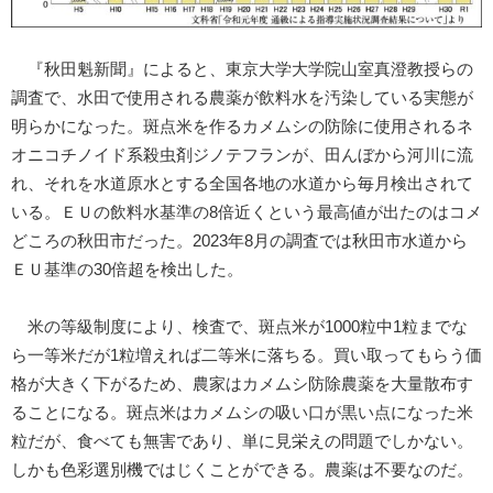
『秋田魁新聞』によると、東京大学大学院山室真澄教授らの
調査で、水田で使用される農薬が飲料水を汚染している実態が
明らかになった。斑点米を作るカメムシの防除に使用されるネ
オニコチノイド系殺虫剤ジノテフランが、田んぼから河川に流
れ、それを水道原水とする全国各地の水道から毎月検出されて
いる。ＥＵの飲料水基準の8倍近くという最高値が出たのはコメ
どころの秋田市だった。2023年8月の調査では秋田市水道から
ＥＵ基準の30倍超を検出した。
米の等級制度により、検査で、斑点米が1000粒中1粒までな
ら一等米だが1粒増えれば二等米に落ちる。買い取ってもらう価
格が大きく下がるため、農家はカメムシ防除農薬を大量散布す
ることになる。斑点米はカメムシの吸い口が黒い点になった米
粒だが、食べても無害であり、単に見栄えの問題でしかない。
しかも色彩選別機ではじくことができる。農薬は不要なのだ。