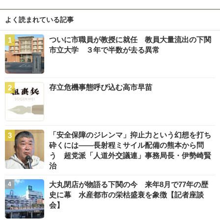
よく読まれている記事
ついに市職員が教授に就任 教員大量流出の下関
市立大学 ３年で半数が去る異常
存立危機事態呼び込む高市早苗
「安全保障のジレンマ」抑止力という幻想を打ち
砕くには――長射程ミサイル配備の熊本から問
う 超党派「人道外交議連」事務局長・伊勢崎賢
治
大丸閉店が物語る下関の今 来年8月で77年の歴
史に幕 水産都市の栄枯盛衰を象徴【記者座談
会】