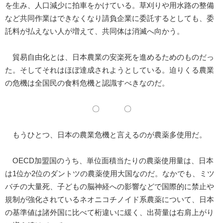
を生み、人口減少に拍車をかけている。草刈りや用水路の整備
など共同作業はできなくなり請負企業に委託するとしても、委
託料が払えない人が増えて、共同体は消滅へ向かう。
貿易自由化とは、日本農業の安楽死を進めるためのものだっ
た。そしてそれはほぼ達成されようとしている。迫りくる農業
の危機は全国民の食料危機と認識すべきなのだ。
〇 〇
もうひとつ、日本の農業危機と言えるのが農薬多使用だ。
OECD加盟国のうち、単位面積当たりの農薬使用量は、日本
は1位か2位のダントツの農薬使用大国なのだ。なかでも、ミツ
バチの大量死、子どもの脳神経への影響などで国際的に禁止や
規制が強化されているネオニコチノイド系農薬について、日本
の基準値は諸外国に比べて桁違いに緩く、出荷量は右肩上がり