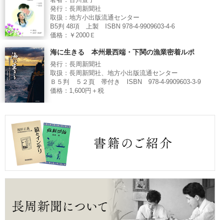
著者：古川豊子
発行：長周新聞社
取扱：地方小出版流通センター
B5判 48項 上製 ISBN 978-4-9909603-4-6
価格：￥2000Ｅ
海に生きる 本州最西端・下関の漁業密着ルポ
発行：長周新聞社
取扱：長周新聞社、地方小出版流通センター
Ｂ５判 ５２頁 帯付き ISBN 978-4-9909603-3-9
価格：1,600円＋税