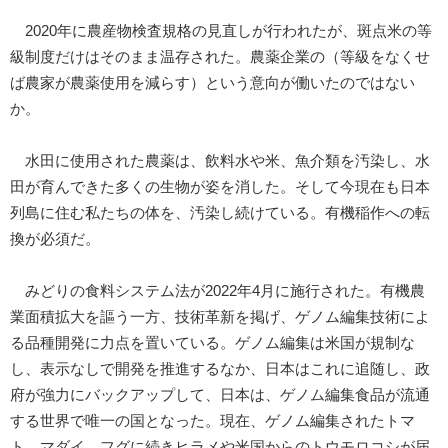
2020年に農産物検査規格の見直しが行われたが、斑点米の等
級制度だけはそのまま温存された。農薬企業の（等級をなくせ
ば農家が農薬使用を減らす）という意向が働いたのではない
か。
水田に使用された農薬は、飲料水や米、魚介類を汚染し、水
田が育んできた多くの生物が姿を消した。そして今現在も日本
列島に住む私たちの体を、汚染し続けている。有機稲作への転
換が必須だ。
みどりの食料システム法が2022年4月に施行された。有機農
業面積拡大を謳う一方、技術革新を掲げ、ゲノム編集技術によ
る品種開発に力点を置いている。ゲノム編集は米国が規制な
し、表示なしで開発を推進するなか、日本はこれに追随し、政
府が強力にバックアップして、日本は、ゲノム編集食品が流通
する世界で唯一の国となった。現在、ゲノム編集されたトマ
ト、マダイ、フグに続きヒラメや米国からのトウモロコシが届