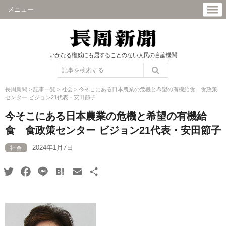
メニュー
いかなる権威にも屈することのない人民の言論機関
長周新聞
>
記事一覧
>
社会
>
今そこにある日本農業の危機と希望の有機給食 食政策
センター ビジョン21代表・安田節子
今そこにある日本農業の危機と希望の有機給
食 食政策センター ビジョン21代表・安田節子
2024年1月7日
社会
Twitter
Facebook
Line
Hatena
Email
共
有