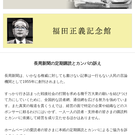
長周新聞の定期購読とカンパの訴え
長周新聞は、いかなる権威に対しても書けない記事は一行もない人民の言論
機関として1955年に創刊されました。
すっかり行き詰まった戦後社会の打開を求める幾千万大衆の願いを結びつけ
て力にしていくために、全国的な読者網、通信網を広げる努力を強めていま
す。また真実の報道を貫くうえでは、経営の面で特定の企業や組織などのス
ポンサーに頼るわけにはいかず、一人一人の読者・支持者の皆さまの購読料
とカンパに依拠して経営を成り立たせるほかはありません。
ホームページの愛読者の皆さまに本紙の定期購読とカンパによるご協力を訴