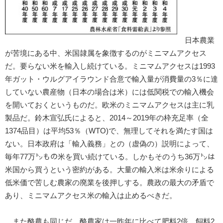
日本農業
が苦境にある中、米国隷属を象徴するのがミニマムアクセス
だ。要らない米を輸入し続けている。ミニマムアクセスは1993
年ガット・ウルグアイラウンド合意で輸入量が消費量の3％に達
していない農産物（日本の場合は米）には低関税での輸入機会
を開いておくというものだ。欧米のミニマムアクセスは主に乳
製品だ。鈴木宣弘氏によると、2014～2019年の枠充足率（全
1374品目）は平均53％（WTO)で、無理してそれを満たす国は
ない。日本政府は「輸入義務」との（虚偽の）説明によって、
毎年77万㌧もの米を買い続けている。しかもそのうち36万㌧は
米国から買うという密約がある。大量の輸入米は米余りによる
低米価で苦しむ農家の廃業を後押しする。農政の最大の矛盾で
あり、ミニマムアクセス米の輸入は止めるべきだ。
また酪農も同じだ。酪農家は一昨年に比べて肥料2倍、飼料2