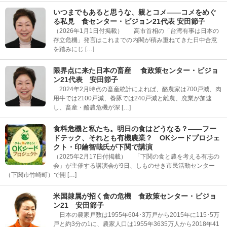
いつまでもあると思うな、親とコメ――コメをめぐ
る私見 食センター・ビジョン21代表 安田節子
（2026年1月1日付掲載） 高市首相の「台湾有事は日本の
存立危機」発言はこれまでの内閣が積み重ねてきた日中合意
を踏みにじ […]
限界点に来た日本の畜産 食政策センター・ビジョ
ン21代表 安田節子
2024年2月時点の畜産統計によれば、酪農家は700戸減、肉
用牛では2100戸減、養豚では240戸減と離農、廃業が加速
し、畜産・酪農危機が深 […]
食料危機と私たち。明日の食はどうなる？――フー
ドテック、それとも有機農業？ OKシードプロジェ
クト・印鑰智哉氏が下関で講演
（2025年2月17日付掲載） 「下関の食と農を考える有志の
会」が主催する講演会が9日、しものせき市民活動センター
（下関市竹崎町）で開 […]
米国隷属が招く食の危機 食政策センター・ビジョ
ン21 安田節子
日本の農家戸数は1955年604･3万戸から2015年に115･5万
戸と約3分の1に、農家人口は1955年3635万人から2018年41