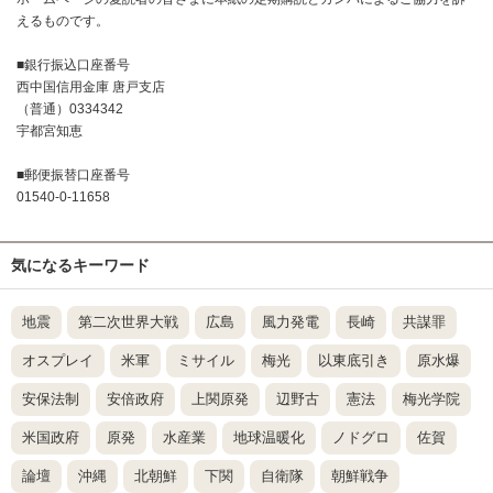
えるものです。
■銀行振込口座番号
西中国信用金庫 唐戸支店
（普通）0334342
宇都宮知恵
■郵便振替口座番号
01540-0-11658
気になるキーワード
地震
第二次世界大戦
広島
風力発電
長崎
共謀罪
オスプレイ
米軍
ミサイル
梅光
以東底引き
原水爆
安保法制
安倍政府
上関原発
辺野古
憲法
梅光学院
米国政府
原発
水産業
地球温暖化
ノドグロ
佐賀
論壇
沖縄
北朝鮮
下関
自衛隊
朝鮮戦争