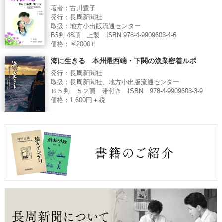
著者：古川豊子
発行：長周新聞社
取扱：地方小出版流通センター
B5判 48項 上製 ISBN 978-4-9909603-4-6
価格：￥2000Ｅ
海に生きる 本州最西端・下関の漁業密着ルポ
発行：長周新聞社
取扱：長周新聞社、地方小出版流通センター
Ｂ５判 ５２頁 帯付き ISBN 978-4-9909603-3-9
価格：1,600円＋税