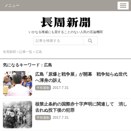
メニュー
いかなる権威にも屈することのない人民の言論機関
長周新聞
>
記事一覧
>
広島
気になるキーワード：広島
広島「原爆と戦争展」が開幕 戦争知らぬ世代
へ渾身の訴え
2017.7.31
平和運動
核禁止条約の国際赤十字声明に関連して 消し
去れぬ投下後の犯罪
2017.7.31
平和運動