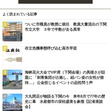
よく読まれている記事
ついに市職員が教授に就任 教員大量流出の下関
市立大学 ３年で半数が去る異常
存立危機事態呼び込む高市早苗
海峡花火大会でVIP席（下関会場）の異様さが話
題に 「刺青集団が占拠し、紐パン姿の女性が接
待…」 公金投じるイベントの品性問う声
大丸閉店が物語る下関の今 来年8月で77年の歴
史に幕 水産都市の栄枯盛衰を象徴【記者座談
会】