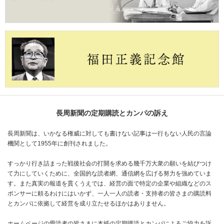
長周新聞の定期購読とカンパの訴え
長周新聞は、いかなる権威に対しても書けない記事は一行もない人民の言論
機関として1955年に創刊されました。
すっかり行き詰まった戦後社会の打開を求める幾千万大衆の願いを結びつけ
て力にしていくために、全国的な読者網、通信網を広げる努力を強めていま
す。また真実の報道を貫くうえでは、経営の面で特定の企業や組織などのス
ポンサーに頼るわけにはいかず、一人一人の読者・支持者の皆さまの購読料
とカンパに依拠して経営を成り立たせるほかはありません。
ホームページの愛読者の皆さまに本紙の定期購読とカンパによるご協力を訴