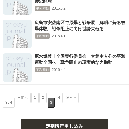
襲の経験
2016.5.2
平和運動
広島市安佐南区で原爆と戦争展 鮮明に蘇る被
爆体験 戦争阻止に向け世論束ねる
2016.4.11
平和運動
原水爆禁止全国実行委員会 大衆主人公の平和
運動全国へ 戦争阻止の現実的な力胎動
2016.4.4
平和運動
« 前へ
1
2
4
次へ »
3 / 4
3
定期購読申し込み