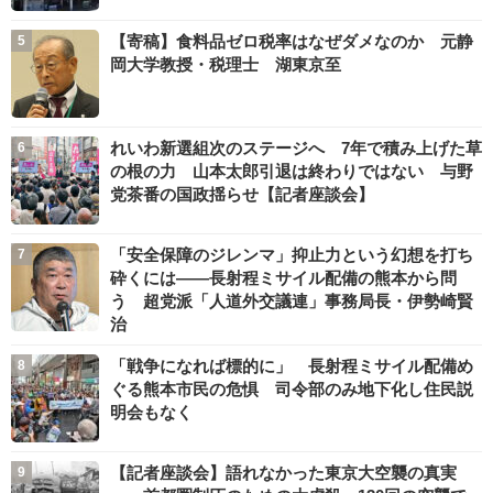
【寄稿】食料品ゼロ税率はなぜダメなのか 元静
岡大学教授・税理士 湖東京至
れいわ新選組次のステージへ 7年で積み上げた草
の根の力 山本太郎引退は終わりではない 与野
党茶番の国政揺らせ【記者座談会】
「安全保障のジレンマ」抑止力という幻想を打ち
砕くには――長射程ミサイル配備の熊本から問
う 超党派「人道外交議連」事務局長・伊勢崎賢
治
「戦争になれば標的に」 長射程ミサイル配備め
ぐる熊本市民の危惧 司令部のみ地下化し住民説
明会もなく
【記者座談会】語れなかった東京大空襲の真実