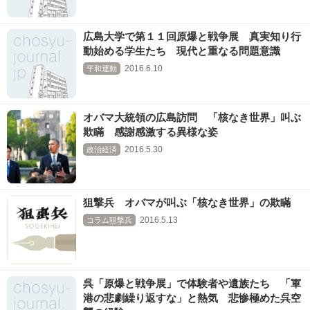
広島大学で第１１回原爆と戦争展 真実知り行
動始める学生たち 現代と重なる問題意識
2016.6.10
平和運動
オバマ大統領の広島訪問 「核なき世界」叫ぶ
欺瞞 感謝感激する異様な姿
2016.5.30
政治経済
狙撃兵 オバマが叫ぶ「核なき世界」の欺瞞
2016.5.13
コラム狙撃兵
呉「原爆と戦争展」で体験者や遺族たち 「軍
港の悲劇繰り返すな」と熱気 悲惨極めた呉空