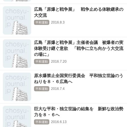
広島「原爆と戦争展」 戦争止める体験継承の
大交流
2016.8.3
平和運動
広島「原爆と戦争展」主催者会議 被爆者の実
体験受け継ぐ意欲 「戦争に立ち向かう大交流
の場に」
2016.7.20
平和運動
原水爆禁止全国実行委員会 平和独立世論のう
ねりを８・６広島へ
2016.7.4
平和運動
巨大な平和・独立世論の結集を 新鮮な政治勢
力を８・６へ
2016.6.13
平和運動