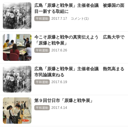
広島「原爆と戦争展」主催者会議 被爆国の面
目一新する取組に
2017.7.17 コメント(1)
平和運動
今こそ原爆と戦争の真実伝えよう 広島大学で
「原爆と戦争展」
2017.6.26
平和運動
広島「原爆と戦争展」主催者会議 熱気高まる
市民論議束ねる
2017.6.19
平和運動
第９回廿日市「原爆と戦争展」
2017.4.14
平和運動