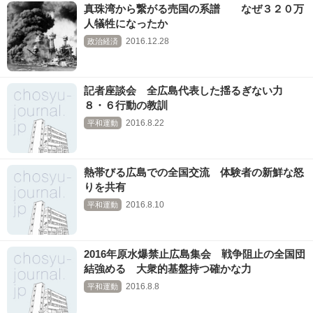
真珠湾から繋がる売国の系譜 なぜ３２０万
人犠牲になったか
2016.12.28
政治経済
記者座談会 全広島代表した揺るぎない力
８・６行動の教訓
2016.8.22
平和運動
熱帯びる広島での全国交流 体験者の新鮮な怒
りを共有
2016.8.10
平和運動
2016年原水爆禁止広島集会 戦争阻止の全国団
結強める 大衆的基盤持つ確かな力
2016.8.8
平和運動