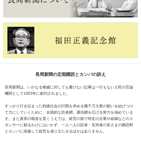
長周新聞の定期購読とカンパの訴え
長周新聞は、いかなる権威に対しても書けない記事は一行もない人民の言論
機関として1955年に創刊されました。
すっかり行き詰まった戦後社会の打開を求める幾千万大衆の願いを結びつけ
て力にしていくために、全国的な読者網、通信網を広げる努力を強めていま
す。また真実の報道を貫くうえでは、経営の面で特定の企業や組織などのス
ポンサーに頼るわけにはいかず、一人一人の読者・支持者の皆さまの購読料
とカンパに依拠して経営を成り立たせるほかはありません。