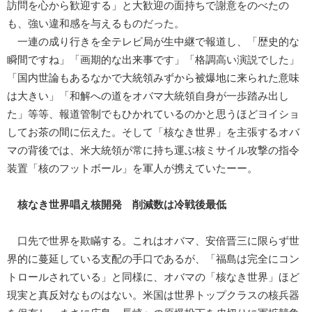
訪問を心から歓迎する」と大歓迎の面持ちで謝意をのべたの
も、強い違和感を与えるものだった。
一連の成り行きを全テレビ局が生中継で報道し、「歴史的な
瞬間ですね」「画期的な出来事です」「格調高い演説でした」
「国内世論もあるなかで大統領みずから被爆地に来られた意味
は大きい」「和解への道をオバマ大統領自身が一歩踏み出し
た」等等、報道管制でもひかれているのかと思うほどヨイショ
してお茶の間に伝えた。そして「核なき世界」を主張するオバ
マの背後では、米大統領が常に持ち運ぶ核ミサイル攻撃の指令
装置「核のフットボール」を軍人が携えていたーー。
核なき世界唱え核開発 削減数は冷戦後最低
口先で世界を欺瞞する。これはオバマ、安倍晋三に限らず世
界的に蔓延している支配の手口であるが、「福島は完全にコン
トロールされている」と同様に、オバマの「核なき世界」ほど
現実と真反対なものはない。米国は世界トップクラスの核兵器