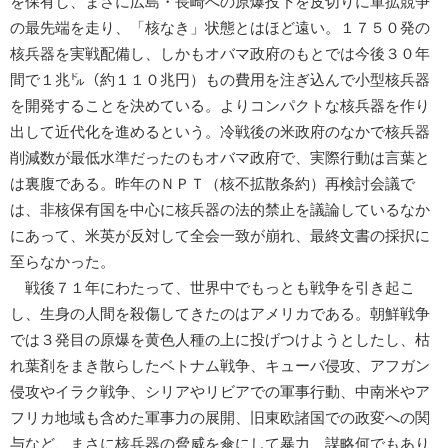
を保有し、まさに広島・長崎への原爆投下を皮切りに軍拡競争
の最先端を走り、「核なき」状態とはほど遠い。１７５０発の
核兵器を実戦配備し、しかもオバマ政府のもとでは今後３０年
間で１兆㌦（約１１０兆円）もの費用を注ぎ込んで小型核兵器
を開発することを決めている。よりコンパクトな核兵器を作り
出して近代化を進めるという。冷戦後の米政府のなかで核兵器
削減数が最低水準だったのもオバマ政府で、実際行動は言葉と
は裏腹である。昨年のＮＰＴ（核不拡散条約）再検討会議で
は、非核保有国を中心に核兵器の法的禁止を議論しているなか
にあって、米英が反対して全会一致が崩れ、最終文書の採択に
至らなかった。
戦後７１年にわたって、世界中でもっとも戦争を引き起こ
し、生身の人間を殺傷してきたのはアメリカである。朝鮮戦争
では３発目の原爆を黄色人種の上に投げつけようとしたし、枯
れ葉剤をまき散らしたベトナム戦争、キューバ侵攻、アフガン
侵攻やイラク戦争、シリアやリビアでの軍事行動、中南米やア
フリカ地域も含めた軍事力の展開、旧東欧諸国での政変への関
与など、まさに核兵器の脅威を傘にして暴力、謀略何でもあり