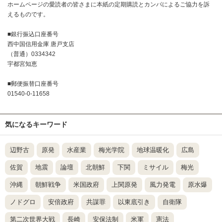
ホームページの愛読者の皆さまに本紙の定期購読とカンパによるご協力を訴
えるものです。
■銀行振込口座番号
西中国信用金庫 唐戸支店
（普通）0334342
宇都宮知恵
■郵便振替口座番号
01540-0-11658
気になるキーワード
辺野古
原発
水産業
梅光学院
地球温暖化
広島
佐賀
地震
論壇
北朝鮮
下関
ミサイル
梅光
沖縄
朝鮮戦争
米国政府
上関原発
風力発電
原水爆
ノドグロ
安倍政府
共謀罪
以東底引き
自衛隊
第二次世界大戦
長崎
安保法制
米軍
憲法