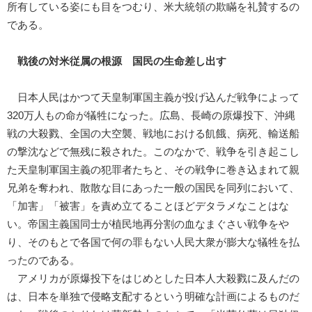
所有している姿にも目をつむり、米大統領の欺瞞を礼賛するの
である。
戦後の対米従属の根源 国民の生命差し出す
日本人民はかつて天皇制軍国主義が投げ込んだ戦争によって
320万人もの命が犠牲になった。広島、長崎の原爆投下、沖縄
戦の大殺戮、全国の大空襲、戦地における飢餓、病死、輸送船
の撃沈などで無残に殺された。このなかで、戦争を引き起こし
た天皇制軍国主義の犯罪者たちと、その戦争に巻き込まれて親
兄弟を奪われ、散散な目にあった一般の国民を同列において、
「加害」「被害」を責め立てることほどデタラメなことはな
い。帝国主義国同士が植民地再分割の血なまぐさい戦争をや
り、そのもとで各国で何の罪もない人民大衆が膨大な犠牲を払
ったのである。
アメリカが原爆投下をはじめとした日本人大殺戮に及んだの
は、日本を単独で侵略支配するという明確な計画によるものだ