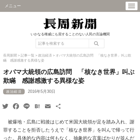
メニュー
いかなる権威にも屈することのない人民の言論機関
長周新聞
>
記事一覧
>
政治経済
>
オバマ大統領の広島訪問 「核なき世界」叫ぶ欺
瞞 感謝感激する異様な姿
オバマ大統領の広島訪問 「核なき世界」叫ぶ
欺瞞 感謝感激する異様な姿
2016年5月30日
政治経済
Twitter
Facebook
Line
Hatena
Email
共
有
被爆地・広島に戦後はじめて米国大統領が足を踏み入れ、謝
罪することを拒否したうえで「核なき世界」を叫んで帰って行
った。具体的な内容は何もなく、抽象的な言葉ばかりが並んだ