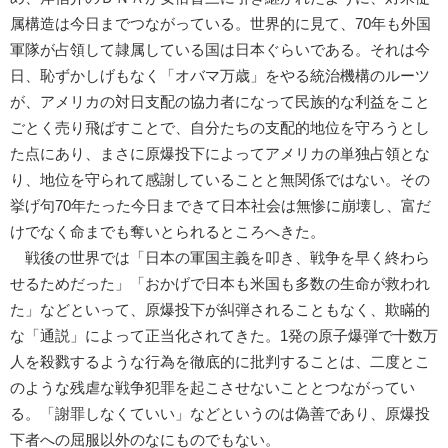
属構造は今日までつながっている。世界的に見て、70年も外国
軍隊が占領して隷属している国は日本ぐらいである。それは今
日、恥ずかしげもなく「オバマ万歳」をやる統治機構のルーツ
が、アメリカの対日支配の協力者になって民族的な利益をこと
ごとく売り飛ばすことで、自分たちの支配的地位を守ろうとし
た点にあり、まさに原爆投下によってアメリカの単独占領とな
り、地位を守られて感謝していることと無関係ではない。その
挙げ句70年たった今日まできて日本社会は無惨に崩壊し、富だ
けでなく命までも奪いとられるところへきた。
戦後の世界では「日本の軍国主義を叩き、戦争を早く終わら
せるためだった」「おかげで日本も米国も多数の生命が救われ
た」などといって、原爆投下が糾弾されることもなく、欺瞞的
な「通説」によって正当化されてきた。1発の原子爆弾で十数万
人を殺戮するような行為を徹底的に批判することは、二度とこ
のような残虐な戦争犯罪を起こさせないこととつながってい
る。「謝罪しなくていい」などというのは偽善であり、原爆投
下者への屈服以外のなにものでもない。