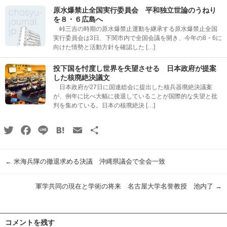
原水爆禁止全国実行委員会 平和独立世論のうねり
を８・６広島へ
峠三吉の時期の原水爆禁止運動を継承する原水爆禁止全国
実行委員会は3日、下関市内で全国会議を開き、今年の8・6に
向けた情勢と活動方針を確認した […]
投下国を忖度し世界を失望させる 日本政府が提案
した核廃絶決議文
日本政府が27日に国連総会に提出した核兵器廃絶決議案
が、例年に比べ大幅に後退していることが国際的な失望と批
判を集めている。日本の核廃絶決 […]
Twitter
Facebook
Line
Hatena
Email
共
有
←
米海兵隊の撤退求める決議 沖縄県議会で全会一致
軍学共同の現在と学術の将来 名古屋大学名誉教授 池内了
→
コメントを残す