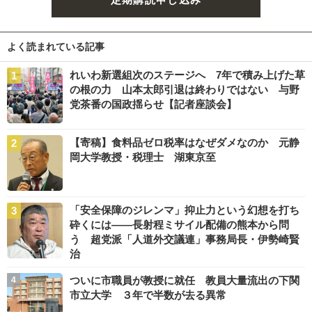
よく読まれている記事
れいわ新選組次のステージへ 7年で積み上げた草
の根の力 山本太郎引退は終わりではない 与野
党茶番の国政揺らせ【記者座談会】
【寄稿】食料品ゼロ税率はなぜダメなのか 元静
岡大学教授・税理士 湖東京至
「安全保障のジレンマ」抑止力という幻想を打ち
砕くには――長射程ミサイル配備の熊本から問
う 超党派「人道外交議連」事務局長・伊勢崎賢
治
ついに市職員が教授に就任 教員大量流出の下関
市立大学 ３年で半数が去る異常