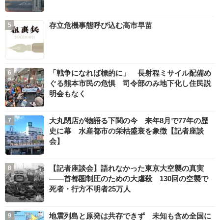
存立危機事態呼び込む高市早苗
「戦争になれば標的に」 長射程ミサイル配備め
ぐる熊本市民の危惧 司令部のみ地下化し住民説
明会もなく
大丸閉店が物語る下関の今 来年8月で77年の歴
史に幕 水産都市の栄枯盛衰を象徴【記者座談
会】
【記者座談会】語れなかった東京大空襲の真実
――首都圏制圧のための大虐殺 130回の空襲で
死者・行方不明者25万人
地震列島と原発は共存できず 未知も含め全国に