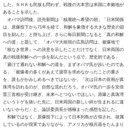
した。ＮＨＫも民放も問わず、戦後の大本営は米国に本拠地が
あることを示した。
オバマ訪問後、読売新聞は「核廃絶へ希望の朝」「日米関係
は、原爆投下から71年を経て、和解を象徴する大きな歴史の節
目を刻んだ」と持ち上げ、さらに毎日新聞になると「真の和解
への道」と題して、「オバマ大統領の広島訪問は、被爆地で
『核なき世界』への決意を示したことだけでなく、日米両国の
真の戦後和解への一歩を刻んだという点で、歴史的である」
「避けて通れない和解への道を、まずオバマ氏が歩いたのであ
る」「被爆者の多くがあえて謝罪を求めなかったことの重さ
を、誰もがかみしめるべきではないか」「次は日本の首相が真
珠湾を訪れるのが、自然な流れだろう。オバマ氏の一歩を安倍
晋三首相が受け継ぎ、未来へとつないでほしい。原爆と真珠湾
というトゲを抜いた先に、日米両国の新しい絆が生まれるに違
いないからだ」と、論説委員長が感極まった感想を記した。
和解ではなく、原爆投下によって日本列島が占領され、隷属
しているのが現実でありながら、アメリカが核兵器をたんまり