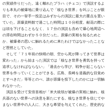
の実績作りだった。遠く離れたプラハ（チェコ）で演説するよ
りも本丸の被爆地に乗り込んで「核なき世界」を叫ぶことが眼
目で、その一挙手一投足はみずからの演説に最大の重点を置い
ていた。原爆資料館で過ごした時間は１０分程度。献花の際に
は頭を下げることもなく、１７分の演説も含めて爆心地周辺へ
の滞在時間はわずか５０分だった。原爆の実相を知るためと
か、被爆者の思いに触れるために来たわけではなかったことな
ど歴然としていた。
そして「７１年前の快晴の朝、空から死が降ってきて世界は
変わった」から始まった演説では「核なき世界を勇気を持って
追求しなければならない」「過去から学び、戦争が起こらない
世界を作っていくことができる。広島、長崎を道義的な目覚め
とすべきだ」等等とのべ、誰が原爆を投下したのかには一切触
れなかった。
演説を受けて安倍首相が「米大統領が被爆の実相に触れ、核
兵器のない世界への決意を新たにする。核なき世界を信じてや
まない世界中の人人に、大きな希望を与えてくれた。歴史的な