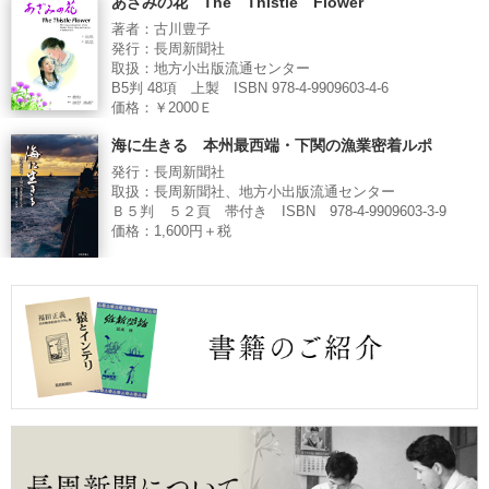
あざみの花 The Thistle Flower
著者：古川豊子
発行：長周新聞社
取扱：地方小出版流通センター
B5判 48項 上製 ISBN 978-4-9909603-4-6
価格：￥2000Ｅ
海に生きる 本州最西端・下関の漁業密着ルポ
発行：長周新聞社
取扱：長周新聞社、地方小出版流通センター
Ｂ５判 ５２頁 帯付き ISBN 978-4-9909603-3-9
価格：1,600円＋税