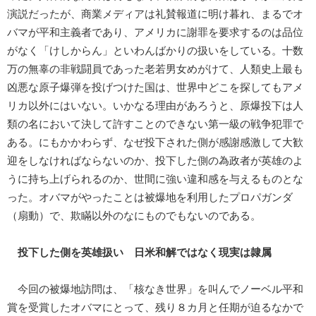
演説だったが、商業メディアは礼賛報道に明け暮れ、まるでオ
バマが平和主義者であり、アメリカに謝罪を要求するのは品位
がなく「けしからん」といわんばかりの扱いをしている。十数
万の無辜の非戦闘員であった老若男女めがけて、人類史上最も
凶悪な原子爆弾を投げつけた国は、世界中どこを探してもアメ
リカ以外にはいない。いかなる理由があろうと、原爆投下は人
類の名において決して許すことのできない第一級の戦争犯罪で
ある。にもかかわらず、なぜ投下された側が感謝感激して大歓
迎をしなければならないのか、投下した側の為政者が英雄のよ
うに持ち上げられるのか、世間に強い違和感を与えるものとな
った。オバマがやったことは被爆地を利用したプロパガンダ
（扇動）で、欺瞞以外のなにものでもないのである。
投下した側を英雄扱い 日米和解ではなく現実は隷属
今回の被爆地訪問は、「核なき世界」を叫んでノーベル平和
賞を受賞したオバマにとって、残り８カ月と任期が迫るなかで