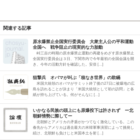
関連する記事
原水爆禁止全国実行委員会 大衆主人公の平和運動
全国へ 戦争阻止の現実的な力胎動
峠三吉の時期の原水爆禁止運動の再建をめざす原水爆禁止
全国実行委員会は３日、下関市内で今年最初の全国会議を開
き、今年の活動方針を確認した。安倍 […]
狙撃兵 オバマが叫ぶ「核なき世界」の欺瞞
米国大統領のオバマがサミット終了後の27日に被爆地の広
島を訪れることが決まり「米国大統領として初の訪問」と各
紙が持ち上げている。何がそんなに […]
いかなる民族の頭上にも原爆投下は許されず ー北
朝鮮情勢に際してー
北朝鮮とアメリカの矛盾がかつてなく激化している。この
春先からアメリカは過去最大の米韓軍事演習によって挑発し
続け、北朝鮮も負けじと米国本土を射 […]