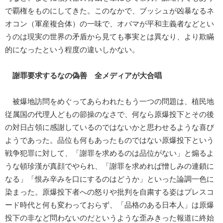
で覇権をものにしてきた。このなかで、ブッシュが凶暴なるネ
オコン（軍産複合体）の一味で、オバマが平和主義者などとい
うのは現実の世界の矛盾から見ても事実とは異なり、より欺瞞
的になったという程度の違いしかない。
謝罪要求するなの偽善 全メディアが大合唱
被爆地訪問をめぐってあらわれたもう一つの問題は、植民地
従属国の代理人どもの節操のなさで、何なら原爆投下とその後
の対日占領に感謝しているのではないかと思わせるような喜び
ようであった。品位も何もあったものではない原爆投下という
戦争犯罪に対して、「謝罪を求めるのは品位がない」と煽るよ
うな頓珍漢が真顔でやられ、「謝罪を求めれば憎しみの連鎖に
なる」「恨み辛みを口にするのはどうか」といった論調一色に
染まった。原爆投下者への怒りや批判を自粛する姿はプレスコ
ード時代と何も変わっておらず、「品格のある日本人」は原爆
投下の非など問わないのだというような歪みきった報道に終始