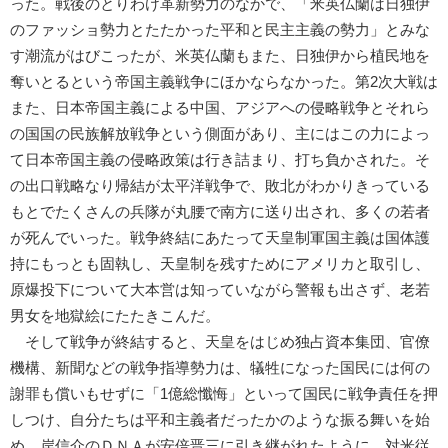
った。戦後のとりわけ革新勢力のなかで、「米英仏蘭は日独伊
のファッショ勢力とたたかった平和と民主主義の勢力」とみな
す潮流がはびこったが、米英仏蘭もまた、日独伊から植民地を
奪いとるという帝国主義戦争にほかならなかった。第2次大戦は
また、日本帝国主義による中国、アジアへの侵略戦争とそれら
の国国の民族解放戦争という側面があり、主にはこの力によっ
て日本帝国主義の侵略政策は行き詰まり、打ち負かされた。そ
の出口戦略なり帰結が太平洋戦争で、敗北がわかりきっている
もとでたくさんの兵隊が丸腰で南方に送り出され、多くの若者
が死んでいった。戦争終結にあたって天皇制軍国主義は国体護
持にもっとも固執し、天皇制を残すためにアメリカと取引し、
原爆投下について大本営は知っていながら警報も出さず、老若
男女を地獄絵にたたきこんだ。
そして戦争が終結すると、天皇をはじめ独占資本集団、官僚
機構、新聞などの戦争指導勢力は、犠牲になった国民には何の
謝罪も償いもせずに「1億総懺悔」といって国民に戦争責任を押
しつけ、自分たちは平和主義者だったかのような振る舞いを始
め、岸信介のＤＮＡが安倍晋三に引き継がれたように、対米従