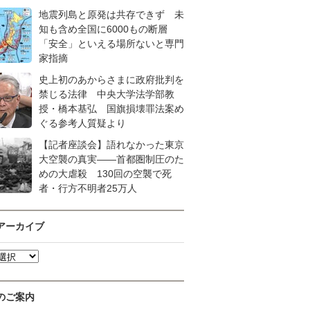
地震列島と原発は共存できず 未
知も含め全国に6000もの断層
「安全」といえる場所ないと専門
家指摘
史上初のあからさまに政府批判を
禁じる法律 中央大学法学部教
授・橋本基弘 国旗損壊罪法案め
ぐる参考人質疑より
【記者座談会】語れなかった東京
大空襲の真実――首都圏制圧のた
めの大虐殺 130回の空襲で死
者・行方不明者25万人
アーカイブ
のご案内