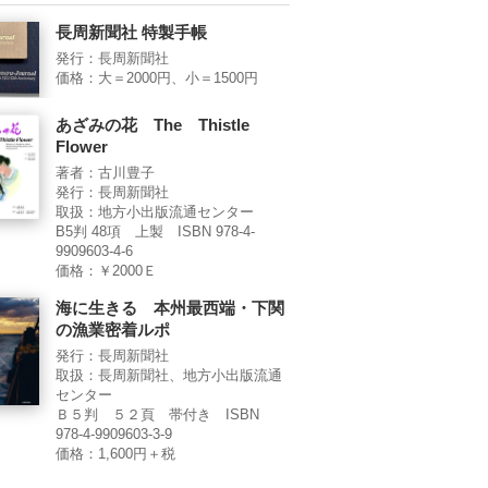
長周新聞社 特製手帳
発行：長周新聞社
価格：大＝2000円、小＝1500円
あざみの花 The Thistle
Flower
著者：古川豊子
発行：長周新聞社
取扱：地方小出版流通センター
B5判 48項 上製 ISBN 978-4-
9909603-4-6
価格：￥2000Ｅ
海に生きる 本州最西端・下関
の漁業密着ルポ
発行：長周新聞社
取扱：長周新聞社、地方小出版流通
センター
Ｂ５判 ５２頁 帯付き ISBN
978-4-9909603-3-9
価格：1,600円＋税