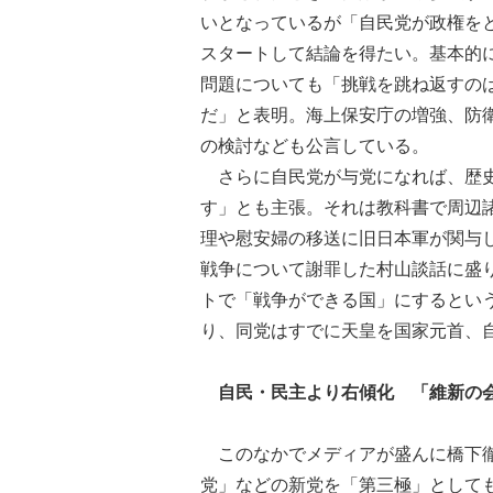
いとなっているが「自民党が政権を
スタートして結論を得たい。基本的
問題についても「挑戦を跳ね返すの
だ」と表明。海上保安庁の増強、防
の検討なども公言している。
さらに自民党が与党になれば、歴史
す」とも主張。それは教科書で周辺
理や慰安婦の移送に旧日本軍が関与
戦争について謝罪した村山談話に盛
トで「戦争ができる国」にするとい
り、同党はすでに天皇を国家元首、
自民・民主より右傾化 「維新の
このなかでメディアが盛んに橋下徹
党」などの新党を「第三極」として