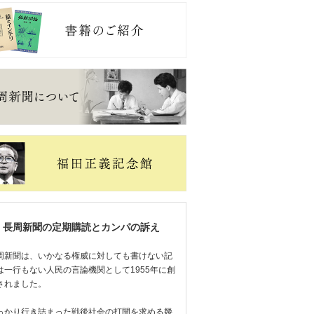
長周新聞の定期購読とカンパの訴え
周新聞は、いかなる権威に対しても書けない記
は一行もない人民の言論機関として1955年に創
されました。
っかり行き詰まった戦後社会の打開を求める幾