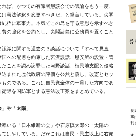
とれば、かつての有識者懇談会での議論をもう一度、
には憲法解釈を変更すべきだ」と発言している。尖閣
は純粋に軍事力。本気でこの島を守る意思を示すべき
衛費の強化を公約とし、尖閣諸島に公務員を置くこと
認識に関する過去の３談話について「すべて見直
諸国への配慮を約束した宮沢談話、慰安所の設置・管
したことを認め謝罪した河野談話、植民地支配と侵略
り込まれた歴代政府の評価を公然と覆し、改憲とセッ
うものである。これは自民党全体の一貫した方向であ
自衛隊を国防軍とする憲法改正案をまとめている。
会」や「太陽」
長
事
刊
率いる「日本維新の会」や石原慎太郎の「太陽の
もてはやしている。だがこれは自民・民主以上に右傾
す