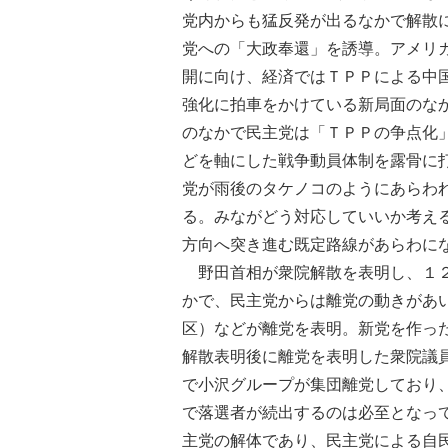
党内からも猛反発が出るなかで解散
党への「大政奉還」を誘導。アメリ
開に向け、経済ではＴＰＰによる中
強化に拍車をかけている新局面のな
のなかで民主党は「ＴＰＰの争点化
どを軸にした戦争動員体制を露骨に
党が雨後のタケノコのようにあらわ
る。みながどう対応していいか考え
方向へ突き進む既定路線があらわに
野田首相が衆院解散を表明し、１２
かで、民主党からは離党の動きがあ
区）などが離党を表明。新党を作っ
解散表明後に離党を表明した衆院議
で小沢グループが集団離党しており
で落選者が続出するのは必至となっ
主党の解体であり、民主党による自