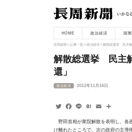
HOME
政治経済
国際
長周新聞
>
記事一覧
>
政治経済
>
解散総選挙 民主
解散総選挙 民主
還」
2012年11月16日
政治経済
Twitter
Facebook
Line
Hatena
Email
共
有
野田首相が衆院解散を表明し、各政
け離れたところで、次の政府の主導