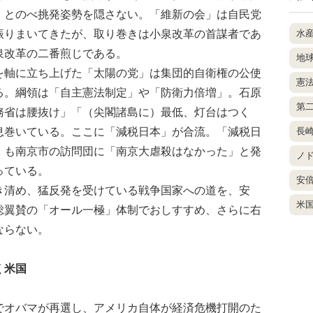
」とのべ挑発姿勢を隠さない。「維新の会」は自民党
振りまいてきたが、取り巻きは小泉改革の首謀者であ
水
泉改革の二番煎じである。
地
軸に立ち上げた「太陽の党」は集団的自衛権の公使
憲
る。綱領は「自主憲法制定」や「防衛力倍増」。石原
第
務省は腰抜け」「（尖閣諸島に）最低、灯台はつく
息巻いている。ここに「減税日本」が合流。「減税日
長
）も南京市の訪問団に「南京大虐殺はなかった」と発
ノ
っている。
安
清め、猛反発を受けている戦争国家への道を、安
米
総翼賛の「オール一極」体制でおしすすめ、さらに右
ならない。
く米国
オバマが再選し、アメリカ自体が経済危機打開のた