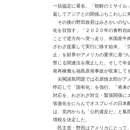
一括協定に署名。「朝鮮のミサイル
返してアジアとの関係ぶちこわしに
その後の野田政府はみさかいのない
化を目指す」「２０２０年の食料自
ことで逆方向へ突っ走り、米国産牛
ざわざ提案して実行に移す始末。「
止」を財界やアメリカの要求に基づ
禁じる関連法を廃止した。そして年
発再稼働も福島原発事故が収束して
尖閣諸島問題では石原慎太郎がアメ
呼応して「国有化」を強行。「将来
対応を、わざわざ対立・緊張関係に
張激化をにらんでオスプレイの日本
は、党内からも「公約違反だ」と集
増税を決定した。
民主党・野田はアメリカにとって、