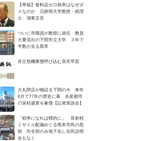
【寄稿】食料品ゼロ税率はなぜダ
メなのか 元静岡大学教授・税理
士 湖東京至
ついに市職員が教授に就任 教員
大量流出の下関市立大学 ３年で
半数が去る異常
存立危機事態呼び込む高市早苗
大丸閉店が物語る下関の今 来年
8月で77年の歴史に幕 水産都市
の栄枯盛衰を象徴【記者座談会】
「戦争になれば標的に」 長射程
ミサイル配備めぐる熊本市民の危
惧 司令部のみ地下化し住民説明
会もなく