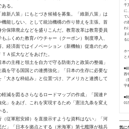
千
である。
に
維新八策」にもとづき候補を募集。「維新八策」は
て
や機能しない、として統治機構の作り替えを主張。首
の
わ
身分保障廃止などを盛りこんだ。教育改革は教育委員
ま
学もふくめた教育バウチャー（クーポン）制度導入、
る
容。経済面ではイノベーション（新機軸）促進のため
ホ
ＦＴＡ拡大などをあげた。
と
本の主権と領土を自力で守る防衛力と政策の整備」
■
主義を守る国国との連携強化」「日本の生存に必要な
西
を「大きな枠組み」と位置づけ、アメリカと連携して
（普
宇
。
軽減を図るさらなるロードマップの作成」「国連Ｐ
■
強化」をあげ、これを実現するため「憲法九条を変え
01
いる。
（従軍慰安婦）を直接示すような資料はない」「河
悪だ」「日本を拠点とする（米海軍）第七艦隊が核兵
気に