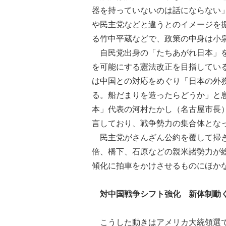
器を持っていないのは話にならない
や民主党などと違うとのイメージを
る竹中平蔵などで、政策の中身は小
自民党出身の「たちあがれ日本」を
を可能にする憲法改正を目指してい
は中国との対応をめぐり「日本の外
る。船だまりを造ったらどうか」と
本」代表の河村たかし（名古屋市長
言しており、戦争勢力の集合体とな
民主党がさんざん公約を覆して掃き
倍、橋下、石原などの親米諸勢力が
傾化に拍車をかけさせるものにほか
対中国戦争シフト強化 新体制動
こうした動きはアメリカ大統領選で