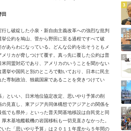
野田
行し破綻した小泉・新自由主義改革への強烈な批判
選挙公約を鳩山、菅から野田に至る過程ですべて破
姿があらわになっている。どんな公約を出そうともメ
アメリカが脅しつけて覆す。真っ先に覆した公約は普
日米同盟対応であり、アメリカのいうことを聞かない
は選挙や国民と別のところで動いており、日本に民主
れた専制政治、独裁国家であることを突きつけてい
」といい、日米地位協定改定、思いやり予算の削
画の見直し、東アジア共同体構想でアジアとの関係を
最低でも県外」といった普天間基地移設は自民党と同
。厚木基地艦載機の岩国移転も一切見直さなかった。
でいた「思いやり予算」は２０１１年度から５年間の