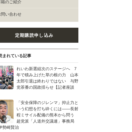
書籍のご紹介
お問い合わせ
定期購読申し込み
読まれている記事
れいわ新選組次のステージへ 7
年で積み上げた草の根の力 山本
太郎引退は終わりではない 与野
党茶番の国政揺らせ【記者座談
「安全保障のジレンマ」抑止力と
いう幻想を打ち砕くには――長射
程ミサイル配備の熊本から問う
超党派「人道外交議連」事務局
伊勢崎賢治