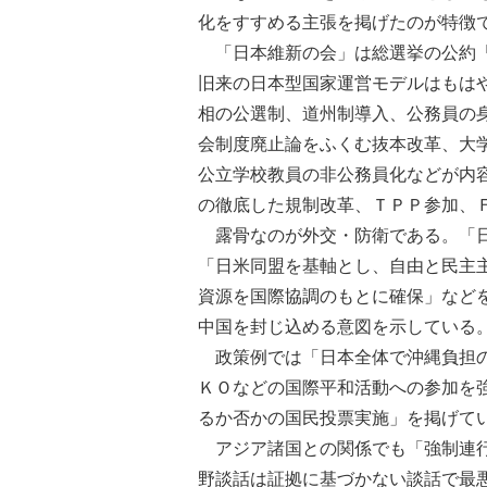
化をすすめる主張を掲げたのが特徴
「日本維新の会」は総選挙の公約「
旧来の日本型国家運営モデルはもは
相の公選制、道州制導入、公務員の
会制度廃止論をふくむ抜本改革、大
公立学校教員の非公務員化などが内
の徹底した規制改革、ＴＰＰ参加、
露骨なのが外交・防衛である。「日
「日米同盟を基軸とし、自由と民主
資源を国際協調のもとに確保」など
中国を封じ込める意図を示している
政策例では「日本全体で沖縄負担の
ＫＯなどの国際平和活動への参加を
るか否かの国民投票実施」を掲げて
アジア諸国との関係でも「強制連行
野談話は証拠に基づかない談話で最