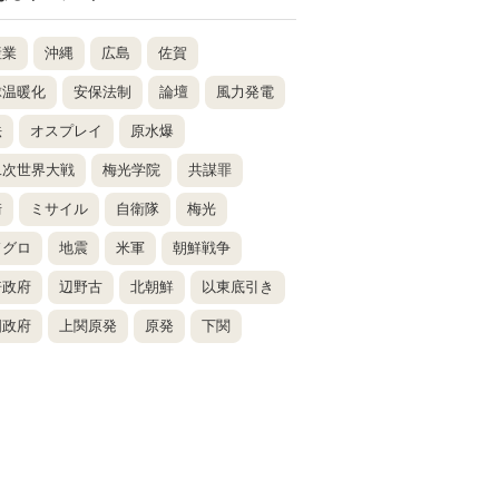
産業
沖縄
広島
佐賀
球温暖化
安保法制
論壇
風力発電
法
オスプレイ
原水爆
二次世界大戦
梅光学院
共謀罪
崎
ミサイル
自衛隊
梅光
ドグロ
地震
米軍
朝鮮戦争
倍政府
辺野古
北朝鮮
以東底引き
国政府
上関原発
原発
下関