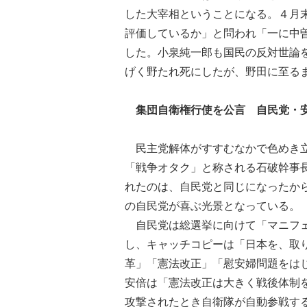
した大宰相ということになる。４月
評価しているか」と問われ「一に中
した。小泉純一郎も国民の反対世論
げく野たれ死にしたが、野田に至る
集団自衛権行使を公言 自民党・
民主党解体がすすむなかで色めき立
「戦争オタク」と称される石破幹事
れたのは、自民党と同じになったか
の自民党が喜ぶ光景となっている。
自民党は総選挙に向けて「マニフェ
し、キャッチコピーは「日本を、取
革」「憲法改正」「慰安婦問題をは
安倍は「憲法改正は大きく戦後体制
攻撃されたとき自衛隊が自動参戦す