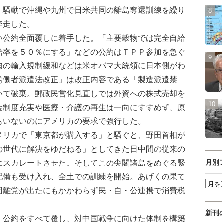
」騒動で沖縄や九州で日米共同の離島奪還訓練を繰り
奔走した。
公約全面覆しに着手した。「主要穀物では完全自給
給率を５０％にする」などの公約はＴＰＰ参加を急ぐ
肉の輸入規制緩和などは米オバマ大統領に日本側がわ
労働者派遣法改正」は改正内容である「製造派遣禁
いて破棄。郵政民営化見直しでは外資への株式売却を
金制度充実や医療・介護の再生は一向にすすめず、原
もいないのにアメリカの要求で強行した。
リカで「東京都が購入する」と騒ぐと、野田首相が
の世代に解決をゆだねる」としてきた日中間の従来の
エスカレートさせた。そしてこの尖閣諸島をめぐる緊
月別
配備も受け入れ、全土での訓練を開始。あげくの果て
団離党が出たにもかかわらず民・自・公連携で消費税
新刊
公約をすべて覆し、対中国戦争に向けた体制を構築