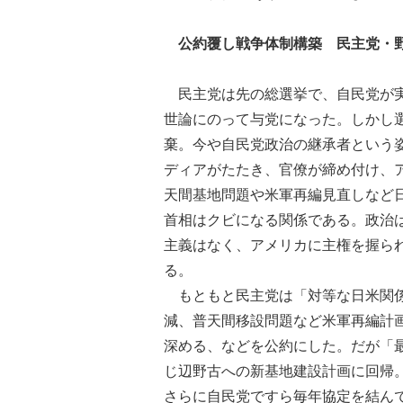
公約覆し戦争体制構築 民主党・
民主党は先の総選挙で、自民党が実
世論にのって与党になった。しかし
棄。今や自民党政治の継承者という
ディアがたたき、官僚が締め付け、
天間基地問題や米軍再編見直しなど
首相はクビになる関係である。政治
主義はなく、アメリカに主権を握ら
る。
もともと民主党は「対等な日米関係
減、普天間移設問題など米軍再編計
深める、などを公約にした。だが「
じ辺野古への新基地建設計画に回帰
さらに自民党ですら毎年協定を結ん