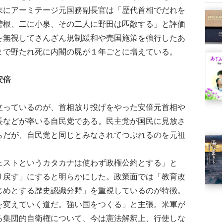
末にアーミテージ元国務副長官は「歴代首相でだれを
曽根、二に小泉、その二人に野田は匹敵する」と評価
を無視してさんざん規制緩和や売国施策を強行したあ
まで野たれ死に内閣の屍が１年ごとに増えている。
安倍
っているのが、首相放り投げをやった安倍元首相や
長などが率いる自民党である。民主党が国民に見放さ
らだが、自民党と同じとみなされてつぶれるのを元祖
ストというカタカナは使わず政権公約とする」と
り戻す」にすると明らかにした。政策面では「教育改
じめとする歴史認識分野」を重視しているのが特徴。
を変えていく道だ。強い国をつくる」と主張。米軍が
る集団的自衛権について、今は憲法解釈上、行使しな