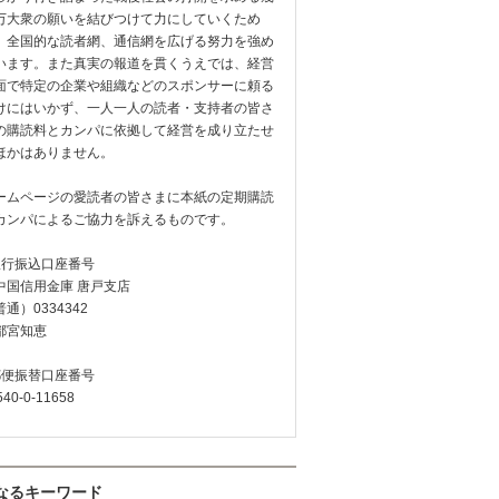
万大衆の願いを結びつけて力にしていくため
、全国的な読者網、通信網を広げる努力を強め
います。また真実の報道を貫くうえでは、経営
面で特定の企業や組織などのスポンサーに頼る
けにはいかず、一人一人の読者・支持者の皆さ
の購読料とカンパに依拠して経営を成り立たせ
ほかはありません。
ームページの愛読者の皆さまに本紙の定期購読
カンパによるご協力を訴えるものです。
銀行振込口座番号
中国信用金庫 唐戸支店
通）0334342
都宮知恵
郵便振替口座番号
540-0-11658
なるキーワード