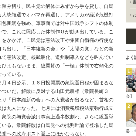
に踏み切り、民主党の解体にみずから手を貸し、自民
カ大統領選でオバマが再選し、アメリカが経済危機打
国包囲網を強め、軍事面では対中国戦争シフトの体制
かで、これに照応した体制作りが動き出している。こ
」をかかげ、自民党は憲法改正や集団自衛権の行使な
打ち出し、「日本維新の会」や「太陽の党」などの新
れて憲法改定、核武装化、道州制導入などを叫んでい
よく
るひまもないまま、総翼賛の「一極」体制で右傾化の
なっている。
月４日公示、１６日投開票の衆院選日程が固まるな
いついだ。解散に反対する山田元農相（衆院長崎３
会】
たり「日本維新の会」への入党者が出るなど、首相の
員は九人になった。七月には消費税増税法案強行成立
、衆院の与党会派は事実上過半数割れ。さらに総選挙
ている。衆院解散は自民党への批判世論で登場した民
長・
民党への政府ポスト返上にほかならない。