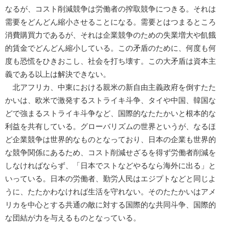
なるが、コスト削減競争は労働者の搾取競争につきる。それは
需要をどんどん縮小させることになる。需要とはつまるところ
消費購買力であるが、それは企業競争のための失業増大や飢餓
的賃金でどんどん縮小している。この矛盾のために、何度も何
度も恐慌をひきおこし、社会を打ち壊す。この大矛盾は資本主
義である以上は解決できない。
北アフリカ、中東における親米の新自由主義政府を倒すたた
かいは、欧米で激発するストライキ斗争、タイや中国、韓国な
どで強まるストライキ斗争など、国際的なたたかいと根本的な
利益を共有している。グローバリズムの世界というが、なるほ
ど企業競争は世界的なものとなっており、日本の企業も世界的
な競争関係にあるため、コスト削減せざるを得ず労働者削減を
しなければならず、「日本でストなどやるなら海外に出る」と
いっている。日本の労働者、勤労人民はエジプトなどと同じよ
うに、たたかわなければ生活を守れない。そのたたかいはアメ
リカを中心とする共通の敵に対する国際的な共同斗争、国際的
な団結が力を与えるものとなっている。