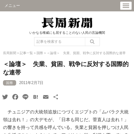
メニュー
いかなる権威にも屈することのない人民の言論機関
長周新聞
>
記事一覧
>
国際
>
＜論壇＞ 失業、貧困、戦争に反対する国際的な連帯
＜論壇＞ 失業、貧困、戦争に反対する国際的
な連帯
2011年2月7日
国際
Twitter
Facebook
Line
Hatena
Email
共
有
チュニジアの大統領追放につづくエジプトの「ムバラク大統
領は去れ！」の大デモが、「日本も同じだ。菅直人は去れ！」
の響きを持って共感を呼んでいる。失業と貧困を押しつけ人民