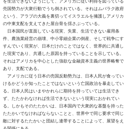
を生活できないようにして、アメリカに従い利得を図っている
売国勢力が大衆行動でうち倒されている。それはムバラク政府
という、アラブの大義を裏切ってイスラエルを擁護しアメリカ
の中東支配を支えてきた屋台骨を揺さぶっている。
日本国民が直面している現実、失業、生活できない雇用条
件、農漁業経営の崩壊、中小零細企業の倒産、そして戦争にす
すんでいく現実が、日本だけのことではなく、世界的に共通し
た現実であり、共通した原因を持っていることを示している。
それはアメリカを中心とした強欲な金融資本主義の世界略奪で
あり、支配である。
アメリカに従う日本の売国反動勢力は、日本人民が食ってい
けるかどうか知ったことではないという亡国政治を暴走してい
る。日本人民はいまやかれらに期待を持っていては生活でき
ず、たたかわなければ生活できないという現実におかれてい
る。しかもそのたたかいは、日本国内で大衆的な基盤を持った
たたかいでなければならないことと、世界中で同じ要求で同じ
敵に対するたたかいと団結し連帯することによって、展望をえ
る関係にある。