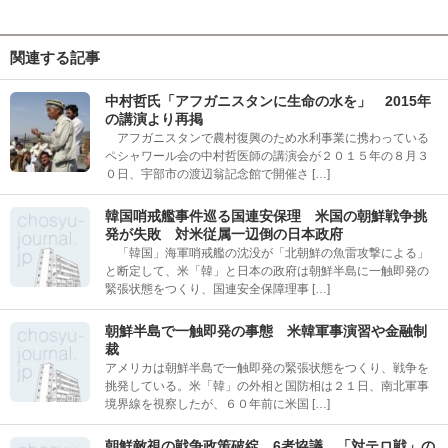
関連する記事
中村哲氏「アフガニスタンに生命の水を」 2015年
の講演より再掲
アフガニスタンで農村復興のため水利事業に携わっている
ペシャワール会の中村哲医師の講演会が２０１５年の８月３
０日、宇部市の渡辺翁記念館で開催さ […]
韓国哨戒艦事件巡る国連安保理 米国の朝鮮戦争挑
発が失敗 対米従属一辺倒の日本政府
「韓国」海軍哨戒艦の沈没が「北朝鮮の魚雷攻撃による」
と断定して、米「韓」と日本の政府は朝鮮半島に一触即発の
緊張状態をつくり、国連安全保障理事 […]
朝鮮半島で一触即発の事態 米韓軍事演習や金融制
裁
アメリカは朝鮮半島で一触即発の緊張状態をつくり、戦争を
挑発している。米「韓」の外相と国防相は２１日、南北軍事
境界線を視察したが、６０年前に米国 […]
朝鮮敵視の戦争政策破綻 6者協議 「対テロ戦」の