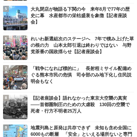
大丸閉店が物語る下関の今 来年8月で77年の歴
史に幕 水産都市の栄枯盛衰を象徴【記者座談
会】
れいわ新選組次のステージへ 7年で積み上げた草
の根の力 山本太郎引退は終わりではない 与野
党茶番の国政揺らせ【記者座談会】
「戦争になれば標的に」 長射程ミサイル配備め
ぐる熊本市民の危惧 司令部のみ地下化し住民説
明会もなく
【記者座談会】語れなかった東京大空襲の真実
――首都圏制圧のための大虐殺 130回の空襲で
死者・行方不明者25万人
地震列島と原発は共存できず 未知も含め全国に
6000もの断層 「安全」といえる場所ないと専門