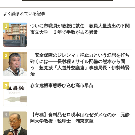
よく読まれている記事
ついに市職員が教授に就任 教員大量流出の下関
市立大学 ３年で半数が去る異常
「安全保障のジレンマ」抑止力という幻想を打ち
砕くには――長射程ミサイル配備の熊本から問
う 超党派「人道外交議連」事務局長・伊勢崎賢
治
存立危機事態呼び込む高市早苗
【寄稿】食料品ゼロ税率はなぜダメなのか 元静
岡大学教授・税理士 湖東京至