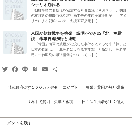
シナリオ崩れる
朝鮮半島の非核化を協議する６者協議は９月３０日、朝鮮
の核施設の無能力化や核計画申告の年内実施を明記し、アメ
リカによる朝鮮へのテロ支援国家指定 […]
米国が朝鮮戦争を挑発 説明ができぬ「北」魚雷
説 米軍再編強行と連動
「韓国」海軍哨戒艦が沈没した事件をめぐって米「韓」と
日本の政府は、「北朝鮮による魚雷攻撃」と断定し、朝鮮半
島に一触即発の緊張情勢をつくってい […]
Twitter
Facebook
Line
Hatena
Email
共
有
←
独裁政府倒す１００万人デモ エジプト 失業と貧困の怒り爆発
世界中で貧困・失業の蓄積 １日１㌦生活者が１２億人
→
コメントを残す