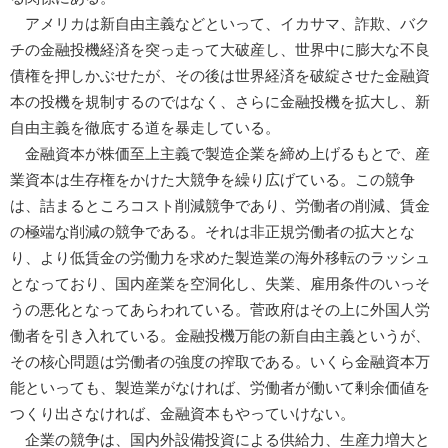
アメリカは新自由主義などといって、イカサマ、詐欺、バク
チの金融投機経済を突っ走って大破産し、世界中に膨大な不良
債権を押しかぶせたが、その後は世界経済を破綻させた金融資
本の投機を規制するのではなく、さらに金融投機を拡大し、新
自由主義を徹底する道を暴走している。
金融資本が株価至上主義で製造企業を締め上げるもとで、産
業資本は生存権をかけた大競争を繰り広げている。この競争
は、詰まるところコスト削減競争であり、労働者の削減、賃金
の極端な削減の競争である。それは非正規労働者の拡大とな
り、より低賃金の労働力を求めた製造業の海外移転のラッシュ
となっており、国内産業を空洞化し、失業、雇用条件のいっそ
うの悪化となってあらわれている。菅政府はその上に外国人労
働者を引き入れている。金融投機万能の新自由主義というが、
その核心問題は労働者の強度の搾取である。いくら金融資本万
能といっても、製造業がなければ、労働者が働いて剰余価値を
つくり出さなければ、金融資本もやっていけない。
企業の競争は、国内外設備投資による供給力、生産力増大と