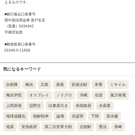
えるものです。
■銀行振込口座番号
西中国信用金庫 唐戸支店
（普通）0334342
宇都宮知恵
■郵便振替口座番号
01540-0-11658
気になるキーワード
自衛隊
梅光
広島
原発
安保法制
米軍
ミサイル
梅光学院
オスプレイ
ノドグロ
沖縄
佐賀
風力発電
上関原発
辺野古
以東底引き
米国政府
水産業
地球温暖化
朝鮮戦争
論壇
共謀罪
下関
原水爆
地震
安倍政府
第二次世界大戦
北朝鮮
憲法
長崎