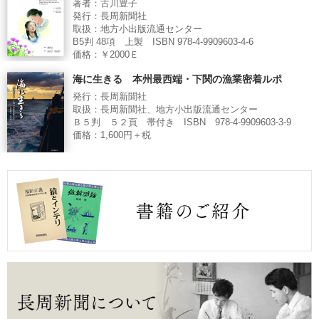
著者：古川豊子
発行：長周新聞社
取扱：地方小出版流通センター
B5判 48項 上製 ISBN 978-4-9909603-4-6
価格：￥2000Ｅ
海に生きる 本州最西端・下関の漁業密着ルポ
発行：長周新聞社
取扱：長周新聞社、地方小出版流通センター
Ｂ５判 ５２頁 帯付き ISBN 978-4-9909603-3-9
価格：1,600円＋税