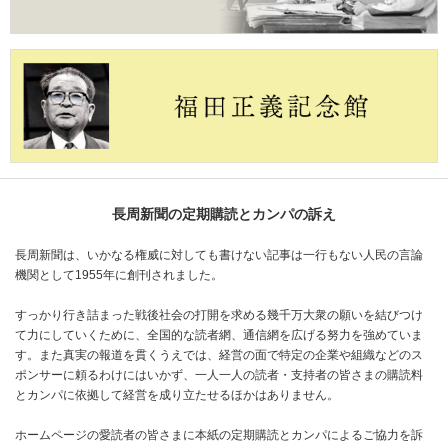
長周新聞の定期購読とカンパの訴え
長周新聞は、いかなる権威に対しても書けない記事は一行もない人民の言論
機関として1955年に創刊されました。
すっかり行き詰まった戦後社会の打開を求める幾千万大衆の願いを結びつけ
て力にしていくために、全国的な読者網、通信網を広げる努力を強めていま
す。また真実の報道を貫くうえでは、経営の面で特定の企業や組織などのス
ポンサーに頼るわけにはいかず、一人一人の読者・支持者の皆さまの購読料
とカンパに依拠して経営を成り立たせるほかはありません。
ホームページの愛読者の皆さまに本紙の定期購読とカンパによるご協力を訴