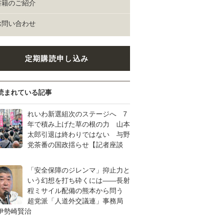
書籍のご紹介
お問い合わせ
定期購読申し込み
読まれている記事
れいわ新選組次のステージへ 7
年で積み上げた草の根の力 山本
太郎引退は終わりではない 与野
党茶番の国政揺らせ【記者座談
「安全保障のジレンマ」抑止力と
いう幻想を打ち砕くには――長射
程ミサイル配備の熊本から問う
超党派「人道外交議連」事務局
伊勢崎賢治