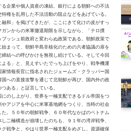
する企業や個人資産の凍結、銀行による朝鮮への不法
交特権を乱用した不法活動の阻止などをあげている。
融和」を掲げてきたが、ここにきて化けの皮がすっ
フガンからの米軍撤退期限を示しながら、「テロ撲
うブッシュ前政府と変わらぬ政策である。朝鮮政策で
に始まって、朝鮮半島非核化のための六者協議の扉を
定締結への呼びかけを無視し続けている。そして今回
による」と、見えすいたでっち上げをやり、戦争機運
国家情報長官に指名されたジェームズ・クラッパー国
韓国への直接攻撃を通じて北朝鮮が再び、国内外の政
つつある」と証言している。
にのし上がり、世界を一極支配できるドル帝国をつ
州やアジアを中心に米軍基地網をつくり、当時の社会
した。５０年の朝鮮戦争、６０年代なかばのベトナム
体し二極構造が崩壊したのちも、９１年の湾岸戦争、
ラク戦争と、やはり世界一極支配をめざし、資源確保