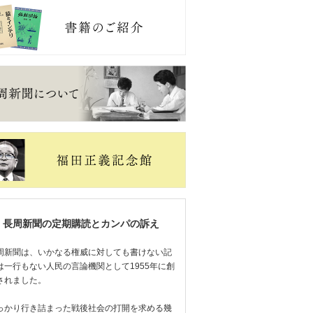
長周新聞の定期購読とカンパの訴え
周新聞は、いかなる権威に対しても書けない記
は一行もない人民の言論機関として1955年に創
されました。
っかり行き詰まった戦後社会の打開を求める幾