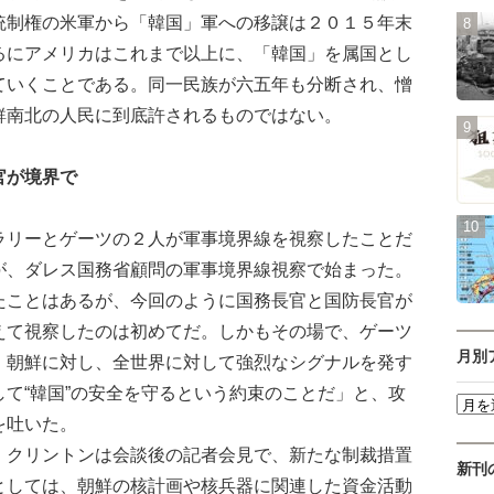
統制権の米軍から「韓国」軍への移譲は２０１５年末
るにアメリカはこれまで以上に、「韓国」を属国とし
ていくことである。同一民族が六五年も分断され、憎
鮮南北の人民に到底許されるものではない。
官が境界で
リーとゲーツの２人が軍事境界線を視察したことだ
が、ダレス国務省顧問の軍事境界線視察で始まった。
たことはあるが、今回のように国務長官と国防長官が
えて視察したのは初めてだ。しかもその場で、ゲーツ
月別
、朝鮮に対し、全世界に対して強烈なシグナルを発す
て“韓国”の安全を守るという約束のことだ」と、攻
を吐いた。
クリントンは会談後の記者会見で、新たな制裁措置
新刊
としては、朝鮮の核計画や核兵器に関連した資金活動