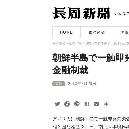
HOME
政治経済
国際
長周新聞
>
記事一覧
>
国際
>
朝鮮半島で一触即発の
朝鮮半島で一触即
金融制裁
2010年7月23日
国際
Twitter
Facebook
Line
Hatena
Email
共
有
アメリカは朝鮮半島で一触即発の緊
相と国防相は２１日、南北軍事境界