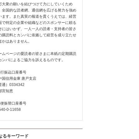
万大衆の願いを結びつけて力にしていくため
、全国的な読者網、通信網を広げる努力を強め
います。また真実の報道を貫くうえでは、経営
面で特定の企業や組織などのスポンサーに頼る
けにはいかず、一人一人の読者・支持者の皆さ
の購読料とカンパに依拠して経営を成り立たせ
ほかはありません。
ームページの愛読者の皆さまに本紙の定期購読
カンパによるご協力を訴えるものです。
銀行振込口座番号
中国信用金庫 唐戸支店
通）0334342
都宮知恵
郵便振替口座番号
540-0-11658
なるキーワード