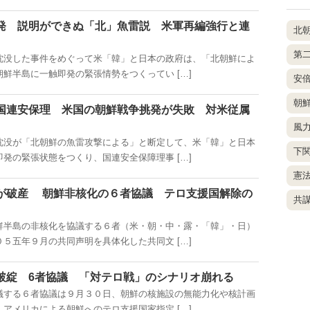
発 説明ができぬ「北」魚雷説 米軍再編強行と連
北
第
没した事件をめぐって米「韓」と日本の政府は、「北朝鮮によ
鮮半島に一触即発の緊張情勢をつくってい […]
安
朝
国連安保理 米国の朝鮮戦争挑発が失敗 対米従属
風
没が「北朝鮮の魚雷攻撃による」と断定して、米「韓」と日本
下
発の緊張状態をつくり、国連安全保障理事 […]
憲
が破産 朝鮮非核化の６者協議 テロ支援国解除の
共
半島の非核化を協議する６者（米・朝・中・露・「韓」・日）
５五年９月の共同声明を具体化した共同文 […]
破綻 6者協議 「対テロ戦」のシナリオ崩れる
する６者協議は９月３０日、朝鮮の核施設の無能力化や核計画
アメリカによる朝鮮へのテロ支援国家指定 […]