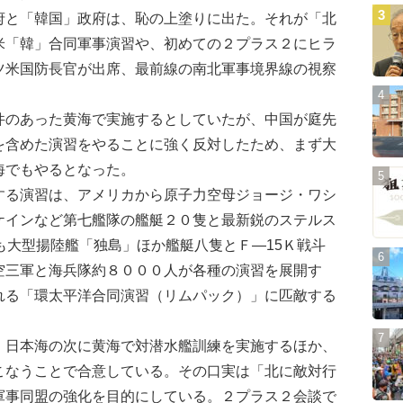
と「韓国」政府は、恥の上塗りに出た。それが「北
米「韓」合同軍事演習や、初めての２プラス２にヒラ
ツ米国防長官が出席、最前線の南北軍事境界線の視察
のあった黄海で実施するとしていたが、中国が庭先
を含めた演習をやることに強く反対したため、まず大
海でもやるとなった。
る演習は、アメリカから原子力空母ジョージ・ワシ
ケインなど第七艦隊の艦艇２０隻と最新鋭のステルス
も大型揚陸艦「独島」ほか艦艇八隻とＦ―15Ｋ戦斗
空三軍と海兵隊約８０００人が各種の演習を展開す
れる「環太平洋合同演習（リムパック）」に匹敵する
日本海の次に黄海で対潜水艦訓練を実施するほか、
こなうことで合意している。その口実は「北に敵対行
軍事同盟の強化を目的にしている。２プラス２会談で