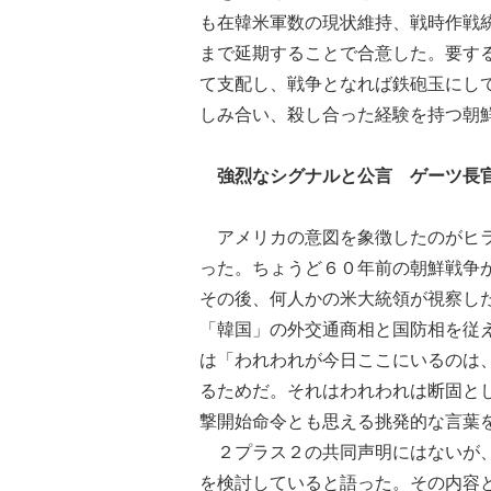
も在韓米軍数の現状維持、戦時作戦
まで延期することで合意した。要す
て支配し、戦争となれば鉄砲玉にし
しみ合い、殺し合った経験を持つ朝
強烈なシグナルと公言 ゲーツ長
アメリカの意図を象徴したのがヒラ
った。ちょうど６０年前の朝鮮戦争
その後、何人かの米大統領が視察し
「韓国」の外交通商相と国防相を従
は「われわれが今日ここにいるのは
るためだ。それはわれわれは断固とし
撃開始命令とも思える挑発的な言葉
２プラス２の共同声明にはないが、
を検討していると語った。その内容