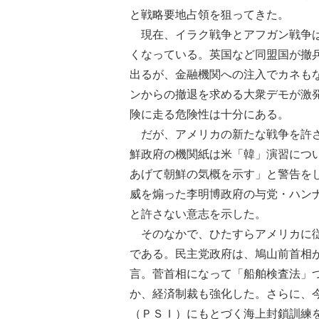
と戦略要地占領を狙ってきた。
現在、イラク戦争とアフガン戦争は
くなっている。英国など同盟国が撤
出るが、金融機関への注入でカネも
ンからの撤退を求める大衆デモが激
険に走る危険性は十分にある。
だが、アメリカの新たな戦争を許さ
鮮政府の機関紙は米「韓」演習につ
あげて朝鮮の気概を示す」と警告を
威を煽った李明博政府の与党・ハン
と許さない意志を示した。
そのなかで、ひたすらアメリカに従
である。民主党政府は、鳩山前首相
言。菅首相になって「船舶検査法」
か、経済制裁も強化した。さらに、
（ＰＳＩ）にもとづく海上封鎖訓練