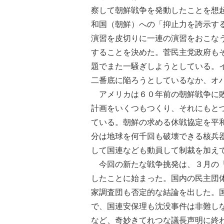
察して朝鮮戦争を発動したことを想
和国（朝鮮）への「抑止力を誇示す
演習を皮切りに一連の演習をおこな
することを決めた。菅民主党政府も
題でまた一騒ぎしようとしている。
二番底に陥ろうとしているなか、オ
アメリカは６０年前の朝鮮戦争に敗
計画をいくつもつくり、それにもと
ている。朝鮮の求める休戦協定を平
分は地球を何千回も破壊できる核兵
して国連なども動員して制裁を加え
今回の新たな戦争挑発は、３月の「
したことに始まった。国内の民主団
家調査団も否定的な結論を出した。
で、国連安保理も沈没事件は非難し
など、奇妙きてれつな議長声明に終