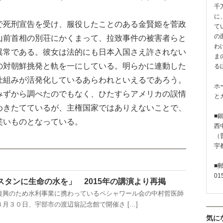
千
に
死刑宣告を受け、服役したことのある金賢姫を菅政
て
の
山前首相の別荘にかくまって、拉致事件の被害者らと
わ
異常である。彼女は法的にも日本入国さえ許されない
ま
の対朝鮮挑発と軌を一にしている。明らかに連動した
る
仕組みが活発化しているあらわれといえるであろう。
ホ
ずから調べたのでもなく、ひたすらアメリカの誤情
と
めきたてているが、主権国家ではありえないことで、
■
笑いものとなっている。
西
（普
宇
■
01
スタンに生命の水を」 2015年の講演より再掲
興のため水利事業に携わっているペシャワール会の中村哲医師
月３０日、宇部市の渡辺翁記念館で開催さ […]
気に