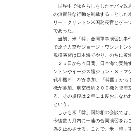
世界中で恥さらしをしたオバマ政府
の無責任な行動を制裁する」とした
リー・クリントン米国務長官とゲー
であった。
当初、米「韓」合同軍事演習は事件
で原子力空母ジョージ・ワシントン
規模演習は日本海でやり、のちに黄
２５日から４日間、日本海で実施す
ントンやイージス艦ジョン・Ｓ・マ
戦斗機Ｆ―22が参加。「韓国」から
機が参加。航空機約２００機と陸海
る。その規模は２年に１度おこなわ
という。
しかも米「韓」国防相の会談では、
今後数カ月内に一連の合同演習をお
為を止めさせる」ことで、米「韓」