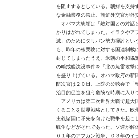
を阻止するとしている。朝鮮を支持
な金融業務の禁止、朝鮮外交官が外
オバマ大統領は「敵対国との対話と
かりはがれてしまった。イラクやア
滅」のためにタリバン勢力掃討とい
も、昨年の核実験に対する国連制裁
封じてしまったうえ、米朝の平和協
の哨戒艦沈没事件を「北の魚雷攻撃
を盛り上げている。オバマ政府の新
防次官は２０日、上院の公聴会で「
治目的促進を狙う危険な時期に入り
アメリカは第二次世界大戦で超大国
くることを世界戦略としてきた。欧
主義諸国に矛先を向けた戦争を起こ
戦争などがそれであった。ソ連が解
０１年のアフガン戦争、０３年のイ