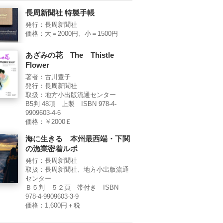
長周新聞社 特製手帳
発行：長周新聞社
価格：大＝2000円、小＝1500円
あざみの花 The Thistle
Flower
著者：古川豊子
発行：長周新聞社
取扱：地方小出版流通センター
B5判 48項 上製 ISBN 978-4-
9909603-4-6
価格：￥2000Ｅ
海に生きる 本州最西端・下関
の漁業密着ルポ
発行：長周新聞社
取扱：長周新聞社、地方小出版流通
センター
Ｂ５判 ５２頁 帯付き ISBN
978-4-9909603-3-9
価格：1,600円＋税