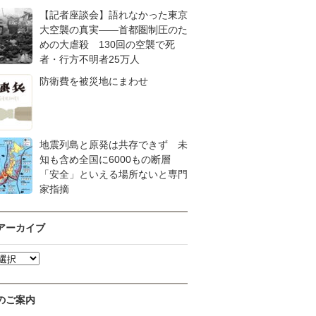
【記者座談会】語れなかった東京
大空襲の真実――首都圏制圧のた
めの大虐殺 130回の空襲で死
者・行方不明者25万人
防衛費を被災地にまわせ
地震列島と原発は共存できず 未
知も含め全国に6000もの断層
「安全」といえる場所ないと専門
家指摘
アーカイブ
のご案内