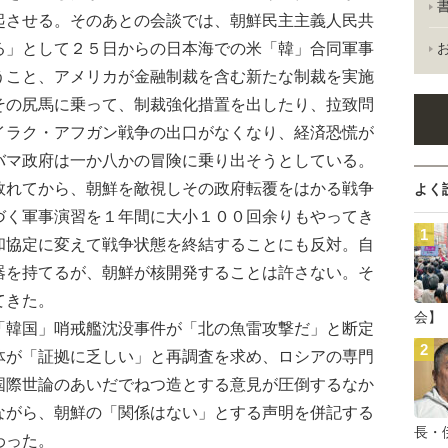
起させる。そのあとの会談では、朝鮮民主主義人民共
る」として２５日からの日本海での米「韓」合同軍事
うこと、アメリカが金融制裁を含む新たな制裁を実施
その尻馬に乗って、制裁強化措置を出したり、拉致問
イラク・アフガン戦争の出口がなくなり、経済恐慌が
バマ政府は一か八かの冒険に乗り出そうとしている。
れてから、朝鮮を敵視しその政府転覆をはかる戦争
よく
づく軍事演習を１年間に大小１００回余りもやってき
和協定に変えて戦争状態を終結することにも反対。自
器を持てるが、朝鮮が核開発することは許さない。そ
てきた。
会】
韓国」哨戒艦沈没事件が「北の魚雷攻撃だ」と断定
体が「証拠に乏しい」と再調査を求め、ロシアの専門
国際世論のあいだでねつ造とする意見が圧倒するなか
ながら、朝鮮の「関係はない」とする声明を併記する
長・
わった。