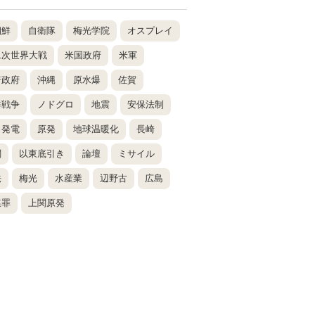
朝鮮
自衛隊
梅光学院
オスプレイ
二次世界大戦
米国政府
米軍
倍政府
沖縄
原水爆
佐賀
鮮戦争
ノドグロ
地震
安保法制
力発電
原発
地球温暖化
長崎
関
以東底引き
論壇
ミサイル
法
梅光
水産業
辺野古
広島
謀罪
上関原発