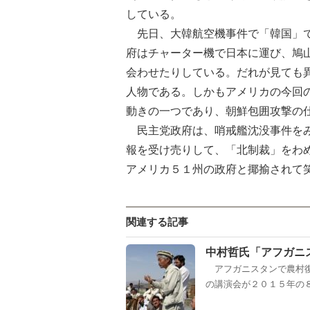
している。
先日、大韓航空機事件で「韓国」で
府はチャーター機で日本に運び、鳩
会わせたりしている。だれが見ても
人物である。しかもアメリカの今回
動きの一つであり、朝鮮包囲攻撃の
民主党政府は、哨戒艦沈没事件をみ
報を受け売りして、「北制裁」をわ
アメリカ５１州の政府と揶揄されて
関連する記事
中村哲氏「アフガニ
アフガニスタンで農村復
の講演会が２０１５年の８