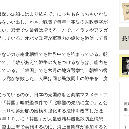
深い泥沼にはまり込んで、にっちもさっちもいかな
兵をいい出し、かさむ戦費で毎年一兆㌦の財政赤字が
ない。恐慌で失業者は増える一方で、イラクやアフガ
発している。オバマ政府が軍事力の優位を過信して冒
ない力が南北朝鮮でも世界中でも強まっている。朝
いて、「敵があえて戦争の火をつけるならば、総力を
している。「韓国」でも六月の地方選挙で、朝鮮の脅
ナラ党が惨敗した。人民は同じ民族同士の戦争を二度
っているのが、日本の売国政府と商業マスメディア
が「韓国」哨戒艦事件で「北非難の先頭に立つ」と公
長
事
つまり朝鮮船舶の臨検を強化する法律を改悪したほ
刊
今年１０月に「韓国」が大量破壊兵器拡散防止構想
を釜山近海で実施するのに、海上自衛隊が参加すると
す