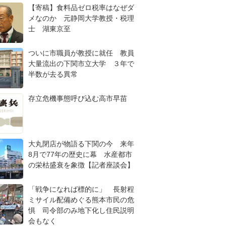
【寄稿】食料品ゼロ税率はなぜダ
メなのか 元静岡大学教授・税理
士 湖東京至
ついに市職員が教授に就任 教員
大量流出の下関市立大学 ３年で
半数が去る異常
存立危機事態呼び込む高市早苗
大丸閉店が物語る下関の今 来年
8月で77年の歴史に幕 水産都市
の栄枯盛衰を象徴【記者座談会】
「戦争になれば標的に」 長射程
ミサイル配備めぐる熊本市民の危
惧 司令部のみ地下化し住民説明
会もなく