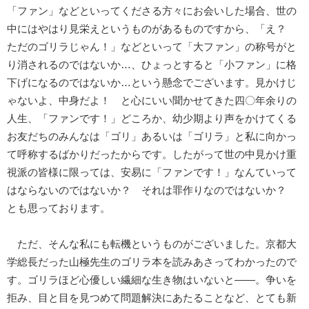
「ファン」などといってくださる方々にお会いした場合、世の
中にはやはり見栄えというものがあるものですから、「え？
ただのゴリラじゃん！」などといって「大ファン」の称号がと
り消されるのではないか…、ひょっとすると「小ファン」に格
下げになるのではないか…という懸念でございます。見かけじ
ゃないよ、中身だよ！ と心にいい聞かせてきた四〇年余りの
人生、「ファンです！」どころか、幼少期より声をかけてくる
お友だちのみんなは「ゴリ」あるいは「ゴリラ」と私に向かっ
て呼称するばかりだったからです。したがって世の中見かけ重
視派の皆様に限っては、安易に「ファンです！」なんていって
はならないのではないか？ それは罪作りなのではないか？
とも思っております。
ただ、そんな私にも転機というものがございました。京都大
学総長だった山極先生のゴリラ本を読みあさってわかったので
す。ゴリラほど心優しい繊細な生き物はいないと――。争いを
拒み、目と目を見つめて問題解決にあたることなど、とても新