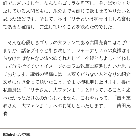
鮮でございました。なんならゴリラを卑下し、争いばかりくり
返している人間どもに、爪の垢でも煎じて飲ませてやりたいと
思ったほどです。そして、私はゴリラという称号はむしろ誉れ
であると確信し、共生していくことを決めたのでした。
そんな心優しきゴリラの大ファンである吉田充春ではござい
ますが、話をグイッと引き戻して、ジャーナリズムの貞操は守
らなければならない派の端くれとして、今後ともよじってねじ
って放り捨てていくイメージのコラム執筆に精進したいと思っ
ております。読者の皆様には、大変くだらない人となりの紹介
文章に付き合って頂いたこと、心より御礼申し上げます。要は
私自身は「ゴリラさん、大ファンよ！」と思っていることを述
べたかっただけなのかもしれません。これをもって、「吉田充
春さん、大ファンよ！」へのお返しといたします。
吉田充
春
関連する記事