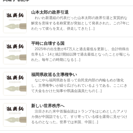
山本太郎の政界引退
れいわ新選組の代表だった山本太郎の政界引退と実質的な
解党を意味する名称変更が突如として発表された。この7年に
わたって彼らを支え、併走してきた […]
平時に自壊する国
2025年の出生数が67万人と過去最低を更新し、合計特殊出
生率も1・14と統計開始以降で過去最低となったことが報じら
れた。毎年この時期になる […]
福岡県政巡る主導権争い
なにやら福岡県政を巡って自民党内部の内輪もめが激化
し、主導権争いが繰り広げられているようである。ここにき
て大金をかけた知事や県議会議員たちの […]
新しい世界秩序へ
注目された米中首脳会談はトランプをはじめとしたアメリ
カ側が中国詣でをして、すり寄っている様を露骨に見せつけ
るものとなった。世界では米国、中国 […]