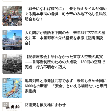
「戦争になれば標的に」 長射程ミサイル配備め
ぐる熊本市民の危惧 司令部のみ地下化し住民説
明会もなく
大丸閉店が物語る下関の今 来年8月で77年の歴
史に幕 水産都市の栄枯盛衰を象徴【記者座談
会】
【記者座談会】語れなかった東京大空襲の真実
――首都圏制圧のための大虐殺 130回の空襲で
死者・行方不明者25万人
地震列島と原発は共存できず 未知も含め全国に
6000もの断層 「安全」といえる場所ないと専門
家指摘
防衛費を被災地にまわせ