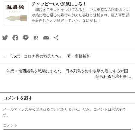
チャッピーいい加減にしろ！
朝起きてテレビをつけてみると、巨人軍監督の阿部慎之助
が娘に殴る蹴るの暴行を加えた容疑で逮捕され、巨人軍監督
を辞任したと大騒ぎしていた。なにが […]
Twitter
Facebook
Line
Hatena
Email
共
有
←
『ルポ コロナ禍の移民たち』 著・室橋裕和
沖縄・南西諸島を戦場にするな 日本列島を対中攻撃の盾にする米国
煽られる台湾有事
→
コメントを残す
メールアドレスが公開されることはありません。なお、コメントは承認制で
す。
コメント