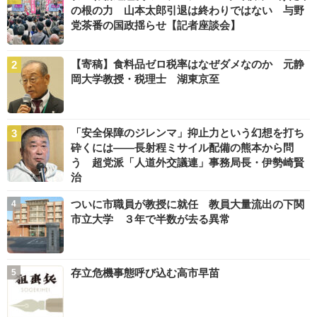
の根の力 山本太郎引退は終わりではない 与野
党茶番の国政揺らせ【記者座談会】
【寄稿】食料品ゼロ税率はなぜダメなのか 元静
岡大学教授・税理士 湖東京至
「安全保障のジレンマ」抑止力という幻想を打ち
砕くには――長射程ミサイル配備の熊本から問
う 超党派「人道外交議連」事務局長・伊勢崎賢
治
ついに市職員が教授に就任 教員大量流出の下関
市立大学 ３年で半数が去る異常
存立危機事態呼び込む高市早苗