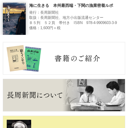
海に生きる 本州最西端・下関の漁業密着ルポ
発行：長周新聞社
取扱：長周新聞社、地方小出版流通センター
Ｂ５判 ５２頁 帯付き ISBN 978-4-9909603-3-9
価格：1,600円＋税