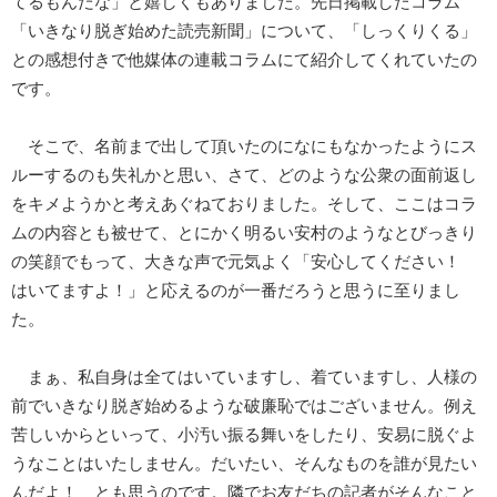
てるもんだな」と嬉しくもありました。先日掲載したコラム
「いきなり脱ぎ始めた読売新聞」について、「しっくりくる」
との感想付きで他媒体の連載コラムにて紹介してくれていたの
です。
そこで、名前まで出して頂いたのになにもなかったようにス
ルーするのも失礼かと思い、さて、どのような公衆の面前返し
をキメようかと考えあぐねておりました。そして、ここはコラ
ムの内容とも被せて、とにかく明るい安村のようなとびっきり
の笑顔でもって、大きな声で元気よく「安心してください！
はいてますよ！」と応えるのが一番だろうと思うに至りまし
た。
まぁ、私自身は全てはいていますし、着ていますし、人様の
前でいきなり脱ぎ始めるような破廉恥ではございません。例え
苦しいからといって、小汚い振る舞いをしたり、安易に脱ぐよ
うなことはいたしません。だいたい、そんなものを誰が見たい
んだよ！ とも思うのです。隣でお友だちの記者がそんなこと