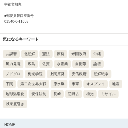
宇都宮知恵
■郵便振替口座番号
01540-0-11658
気になるキーワード
共謀罪
北朝鮮
憲法
原発
米国政府
沖縄
風力発電
広島
佐賀
水産業
自衛隊
論壇
ノドグロ
梅光学院
上関原発
安倍政府
朝鮮戦争
下関
第二次世界大戦
原水爆
米軍
オスプレイ
地震
地球温暖化
安保法制
長崎
辺野古
梅光
ミサイル
以東底引き
HOME