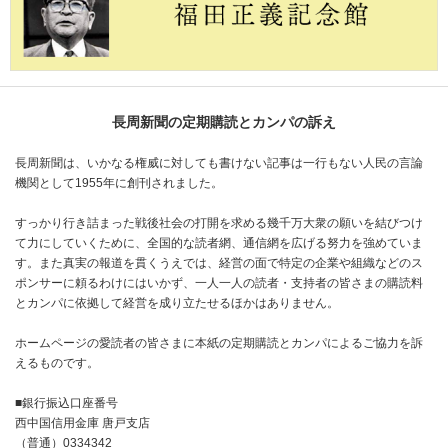
長周新聞の定期購読とカンパの訴え
長周新聞は、いかなる権威に対しても書けない記事は一行もない人民の言論
機関として1955年に創刊されました。
すっかり行き詰まった戦後社会の打開を求める幾千万大衆の願いを結びつけ
て力にしていくために、全国的な読者網、通信網を広げる努力を強めていま
す。また真実の報道を貫くうえでは、経営の面で特定の企業や組織などのス
ポンサーに頼るわけにはいかず、一人一人の読者・支持者の皆さまの購読料
とカンパに依拠して経営を成り立たせるほかはありません。
ホームページの愛読者の皆さまに本紙の定期購読とカンパによるご協力を訴
えるものです。
■銀行振込口座番号
西中国信用金庫 唐戸支店
（普通）0334342