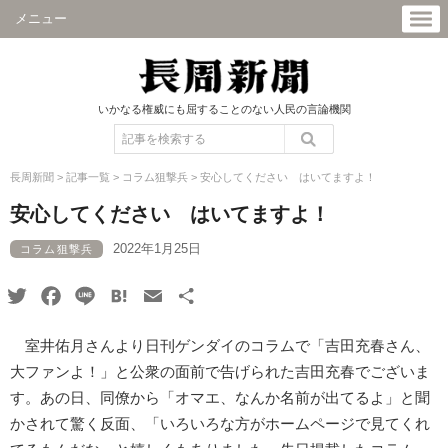
メニュー
いかなる権威にも屈することのない人民の言論機関
長周新聞
>
記事一覧
>
コラム狙撃兵
>
安心してください はいてますよ！
安心してください はいてますよ！
2022年1月25日
コラム狙撃兵
Twitter
Facebook
Line
Hatena
Email
共
有
室井佑月さんより日刊ゲンダイのコラムで「吉田充春さん、
大ファンよ！」と公衆の面前で告げられた吉田充春でございま
す。あの日、同僚から「オマエ、なんか名前が出てるよ」と聞
かされて驚く反面、「いろいろな方がホームページで見てくれ