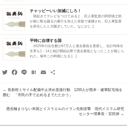
チャッピーいい加減にしろ！
朝起きてテレビをつけてみると、巨人軍監督の阿部慎之助
が娘に殴る蹴るの暴行を加えた容疑で逮捕され、巨人軍監督
を辞任したと大騒ぎしていた。なにが […]
平時に自壊する国
2025年の出生数が67万人と過去最低を更新し、合計特殊出
生率も1・14と統計開始以降で過去最低となったことが報じら
れた。毎年この時期になる […]
Twitter
Facebook
Line
Hatena
Email
共
有
←
長射程ミサイル配備中止求め直接行動 1200人が熊本・健軍駐屯地を
囲む 「市民の手で止めるまでたたかう」
愚劣極まりない米国とイスラエルのイラン先制攻撃 現代イスラム研究
センター理事長・宮田律
→