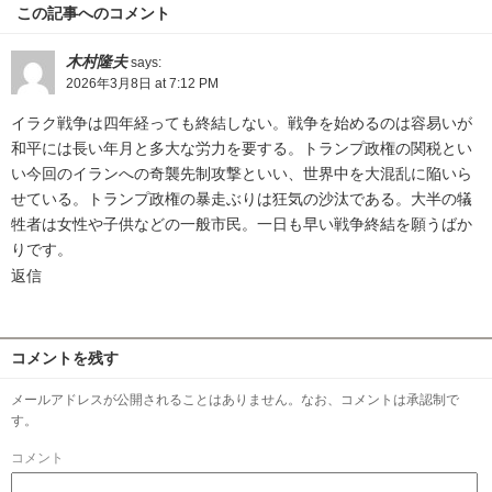
この記事へのコメント
木村隆夫
says:
2026年3月8日 at 7:12 PM
イラク戦争は四年経っても終結しない。戦争を始めるのは容易いが
和平には長い年月と多大な労力を要する。トランプ政権の関税とい
い今回のイランへの奇襲先制攻撃といい、世界中を大混乱に陥いら
せている。トランプ政権の暴走ぶりは狂気の沙汰である。大半の犠
牲者は女性や子供などの一般市民。一日も早い戦争終結を願うばか
りです。
返信
コメントを残す
メールアドレスが公開されることはありません。なお、コメントは承認制で
す。
コメント