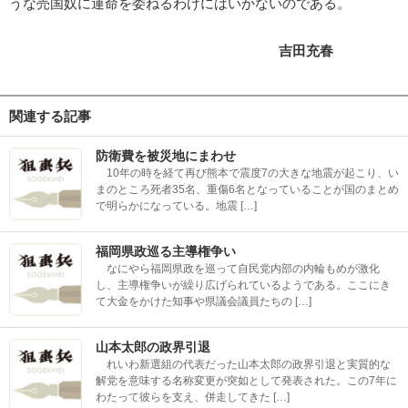
うな売国奴に運命を委ねるわけにはいかないのである。
吉田充春
関連する記事
防衛費を被災地にまわせ
10年の時を経て再び熊本で震度7の大きな地震が起こり、い
まのところ死者35名、重傷6名となっていることが国のまとめ
で明らかになっている。地震 […]
福岡県政巡る主導権争い
なにやら福岡県政を巡って自民党内部の内輪もめが激化
し、主導権争いが繰り広げられているようである。ここにき
て大金をかけた知事や県議会議員たちの […]
山本太郎の政界引退
れいわ新選組の代表だった山本太郎の政界引退と実質的な
解党を意味する名称変更が突如として発表された。この7年に
わたって彼らを支え、併走してきた […]