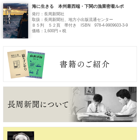
海に生きる 本州最西端・下関の漁業密着ルポ
発行：長周新聞社
取扱：長周新聞社、地方小出版流通センター
Ｂ５判 ５２頁 帯付き ISBN 978-4-9909603-3-9
価格：1,600円＋税