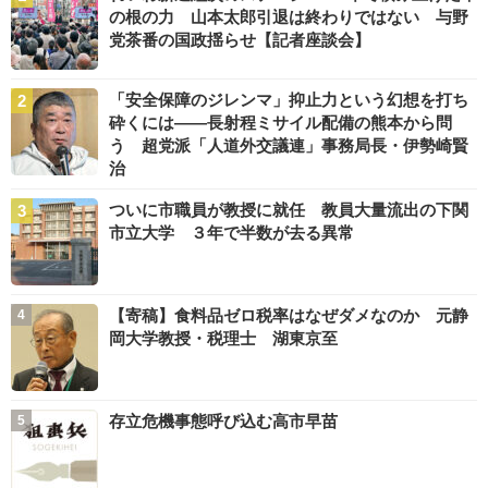
の根の力 山本太郎引退は終わりではない 与野
党茶番の国政揺らせ【記者座談会】
「安全保障のジレンマ」抑止力という幻想を打ち
砕くには――長射程ミサイル配備の熊本から問
う 超党派「人道外交議連」事務局長・伊勢崎賢
治
ついに市職員が教授に就任 教員大量流出の下関
市立大学 ３年で半数が去る異常
【寄稿】食料品ゼロ税率はなぜダメなのか 元静
岡大学教授・税理士 湖東京至
存立危機事態呼び込む高市早苗