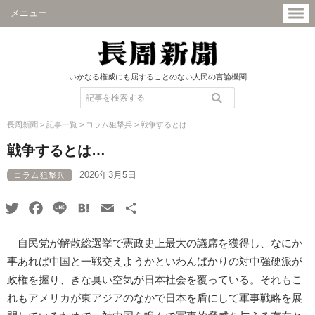
メニュー
いかなる権威にも屈することのない人民の言論機関
長周新聞
>
記事一覧
>
コラム狙撃兵
>
戦争するとは…
戦争するとは…
2026年3月5日
コラム狙撃兵
Twitter
Facebook
Line
Hatena
Email
共
有
自民党が解散総選挙で憲政史上最大の議席を獲得し、なにか
事あれば中国と一戦交えようかといわんばかりの対中強硬派が
政権を握り、きな臭い空気が日本社会を覆っている。それもこ
れもアメリカが東アジアのなかで日本を盾にして軍事戦略を展