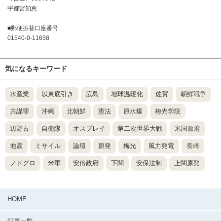
宇都宮知恵
■郵便振替口座番号
01540-0-11658
気になるキーワード
水産業
以東底引き
広島
地球温暖化
佐賀
朝鮮戦争
共謀罪
沖縄
北朝鮮
憲法
原水爆
梅光学院
辺野古
自衛隊
オスプレイ
第二次世界大戦
米国政府
地震
ミサイル
論壇
原発
梅光
風力発電
長崎
ノドグロ
米軍
安倍政府
下関
安保法制
上関原発
HOME