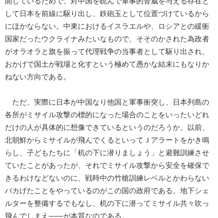
開しているためで、対中国を睨んで軍事的脅威を与える存在と
して日本を前線に駆り出し、鉄砲玉として位置づけているから
にほかならない。中東におけるイスラエルや、ロシアとの緩衝
国家だったウクライナみたいなもので、そそのかされた為政者
がオラオラと旗を振って代理戦争の当事者として駆り出され、
おかげで国土が戦場と化すという極めて愚かな結末にもなりか
ねない方向である。
ただ、実際に日本が中国なり他国と軍事衝突し、日本列島の
各所がミサイル攻撃の標的になった場合のことをいったいどれ
だけの人が具体的に想像できているというのだろうか。以前、
北朝鮮からミサイルが飛んでくるといってＪアラートをかき鳴
らし、子どもたちに「机の下に潜りましょう」と避難訓練させ
ていたことがあったが、それでミサイル攻撃から安全を確保で
きるわけなどないのに、戦時中の竹槍訓練レベルとかわらない
バカげたことをやっているのがこの国の政府である。地下シェ
ルターを整備するでもなし、机の下に潜ってミサイル共々吹っ
飛んでしまえ――が本質なのである。