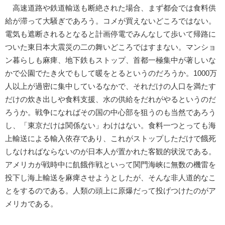
高速道路や鉄道輸送も断絶された場合、まず都会では食料供
給が滞って大騒ぎであろう。コメが買えないどころではない。
電気も遮断されるとなると計画停電でみんなして歩いて帰路に
ついた東日本大震災の二の舞いどころではすまない。マンショ
ン暮らしも麻痺、地下鉄もストップ、首都一極集中が著しいな
かで公園でたき火でもして暖をとるというのだろうか。1000万
人以上が過密に集中しているなかで、それだけの人口を満たす
だけの炊き出しや食料支援、水の供給をだれがやるというのだ
ろうか。戦争になればその国の中心部を狙うのも当然であろう
し、「東京だけは関係ない」わけはない。食料一つとっても海
上輸送による輸入依存であり、これがストップしただけで餓死
しなければならないのが日本人が置かれた客観的状況である。
アメリカが戦時中に飢餓作戦といって関門海峡に無数の機雷を
投下し海上輸送を麻痺させようとしたが、そんな非人道的なこ
とをするのである。人類の頭上に原爆だって投げつけたのがア
メリカである。