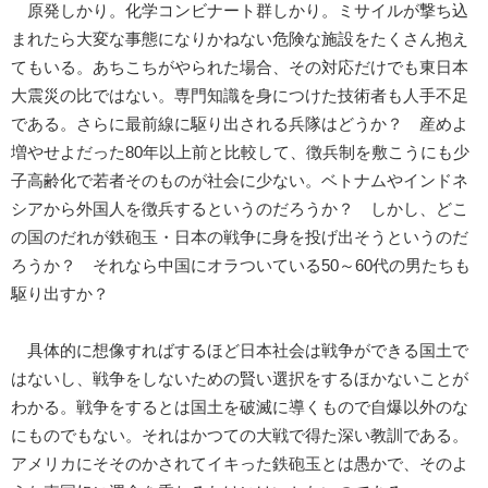
原発しかり。化学コンビナート群しかり。ミサイルが撃ち込
まれたら大変な事態になりかねない危険な施設をたくさん抱え
てもいる。あちこちがやられた場合、その対応だけでも東日本
大震災の比ではない。専門知識を身につけた技術者も人手不足
である。さらに最前線に駆り出される兵隊はどうか？ 産めよ
増やせよだった80年以上前と比較して、徴兵制を敷こうにも少
子高齢化で若者そのものが社会に少ない。ベトナムやインドネ
シアから外国人を徴兵するというのだろうか？ しかし、どこ
の国のだれが鉄砲玉・日本の戦争に身を投げ出そうというのだ
ろうか？ それなら中国にオラついている50～60代の男たちも
駆り出すか？
具体的に想像すればするほど日本社会は戦争ができる国土で
はないし、戦争をしないための賢い選択をするほかないことが
わかる。戦争をするとは国土を破滅に導くもので自爆以外のな
にものでもない。それはかつての大戦で得た深い教訓である。
アメリカにそそのかされてイキった鉄砲玉とは愚かで、そのよ