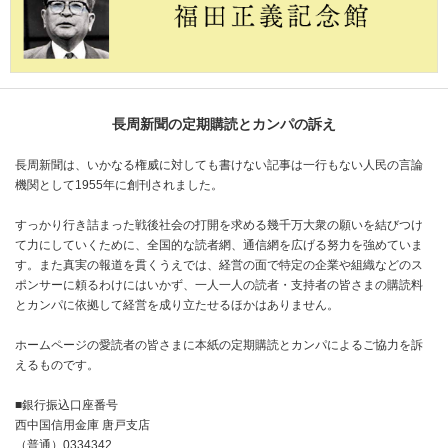
長周新聞の定期購読とカンパの訴え
長周新聞は、いかなる権威に対しても書けない記事は一行もない人民の言論
機関として1955年に創刊されました。
すっかり行き詰まった戦後社会の打開を求める幾千万大衆の願いを結びつけ
て力にしていくために、全国的な読者網、通信網を広げる努力を強めていま
す。また真実の報道を貫くうえでは、経営の面で特定の企業や組織などのス
ポンサーに頼るわけにはいかず、一人一人の読者・支持者の皆さまの購読料
とカンパに依拠して経営を成り立たせるほかはありません。
ホームページの愛読者の皆さまに本紙の定期購読とカンパによるご協力を訴
えるものです。
■銀行振込口座番号
西中国信用金庫 唐戸支店
（普通）0334342