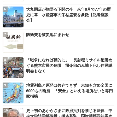
大丸閉店が物語る下関の今 来年8月で77年の歴
史に幕 水産都市の栄枯盛衰を象徴【記者座談
会】
防衛費を被災地にまわせ
「戦争になれば標的に」 長射程ミサイル配備め
ぐる熊本市民の危惧 司令部のみ地下化し住民説
明会もなく
地震列島と原発は共存できず 未知も含め全国に
6000もの断層 「安全」といえる場所ないと専門
家指摘
史上初のあからさまに政府批判を禁じる法律 中
央大学法学部教授・橋本基弘 国旗損壊罪法案め