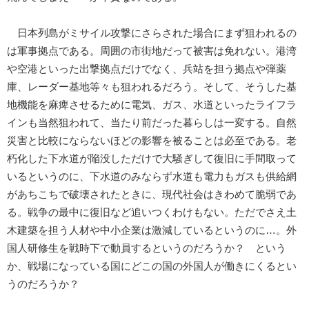
日本列島がミサイル攻撃にさらされた場合にまず狙われるの
は軍事拠点である。周囲の市街地だって被害は免れない。港湾
や空港といった出撃拠点だけでなく、兵站を担う拠点や弾薬
庫、レーダー基地等々も狙われるだろう。そして、そうした基
地機能を麻痺させるために電気、ガス、水道といったライフラ
インも当然狙われて、当たり前だった暮らしは一変する。自然
災害と比較にならないほどの影響を被ることは必至である。老
朽化した下水道が陥没しただけで大騒ぎして復旧に手間取って
いるというのに、下水道のみならず水道も電力もガスも供給網
があちこちで破壊されたときに、現代社会はきわめて脆弱であ
る。戦争の最中に復旧など追いつくわけもない。ただでさえ土
木建築を担う人材や中小企業は激減しているというのに…。外
国人研修生を戦時下で動員するというのだろうか？ という
か、戦場になっている国にどこの国の外国人が働きにくるとい
うのだろうか？