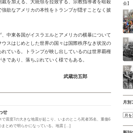
制裁を加える、大統領を拉致する、宗教指導者を暗殺
会】
で強欲なアメリカの本性をトランプが隠すことなく披
、中東各国がイスラエルとアメリカの横暴について
サウスはじめとした世界の国々は国際秩序なき状況の
われている。トランプが映し出しているのは世界覇権
がきであり、落ちぶれていく様でもある。
武蔵坊五郎
月別
わせ
で震度7の大きな地震が起こり、いまのところ死者35名、重傷6
まとめで明らかになっている。地震 […]
新刊