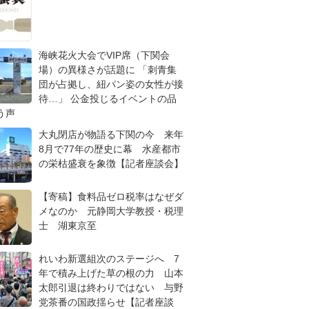
海峡花火大会でVIP席（下関会
場）の異様さが話題に 「刺青集
団が占拠し、紐パン姿の女性が接
待…」 公金投じるイベントの品
う声
大丸閉店が物語る下関の今 来年
8月で77年の歴史に幕 水産都市
の栄枯盛衰を象徴【記者座談会】
【寄稿】食料品ゼロ税率はなぜダ
メなのか 元静岡大学教授・税理
士 湖東京至
れいわ新選組次のステージへ 7
年で積み上げた草の根の力 山本
太郎引退は終わりではない 与野
党茶番の国政揺らせ【記者座談