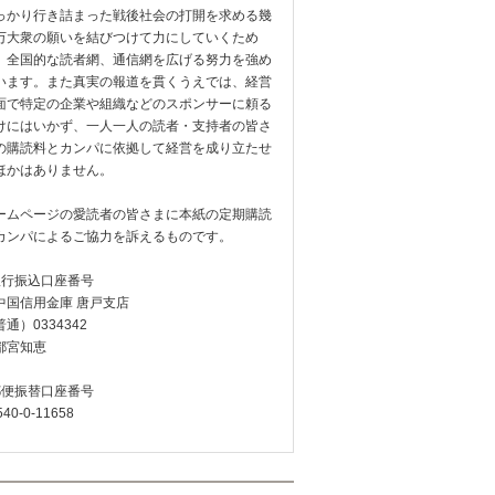
っかり行き詰まった戦後社会の打開を求める幾
万大衆の願いを結びつけて力にしていくため
、全国的な読者網、通信網を広げる努力を強め
います。また真実の報道を貫くうえでは、経営
面で特定の企業や組織などのスポンサーに頼る
けにはいかず、一人一人の読者・支持者の皆さ
の購読料とカンパに依拠して経営を成り立たせ
ほかはありません。
ームページの愛読者の皆さまに本紙の定期購読
カンパによるご協力を訴えるものです。
銀行振込口座番号
中国信用金庫 唐戸支店
通）0334342
都宮知恵
郵便振替口座番号
540-0-11658