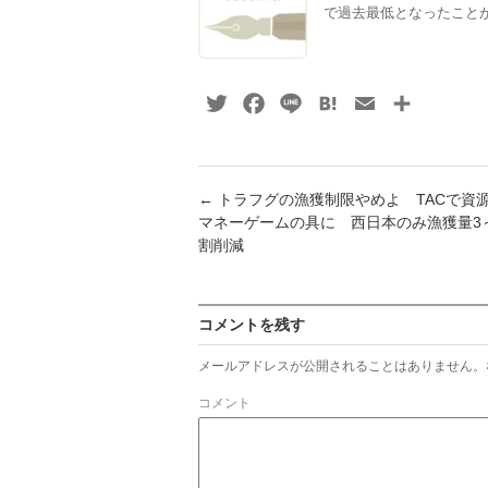
で過去最低となったことが
Twitter
Facebook
Line
Hatena
Email
共
有
←
トラフグの漁獲制限やめよ TACで資
マネーゲームの具に 西日本のみ漁獲量3
割削減
コメントを残す
メールアドレスが公開されることはありません。
コメント