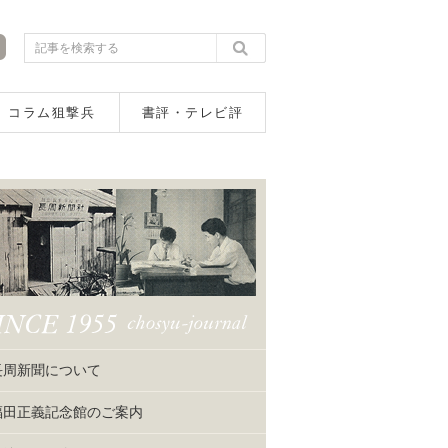
コラム狙撃兵
書評・テレビ評
長周新聞について
福田正義記念館のご案内