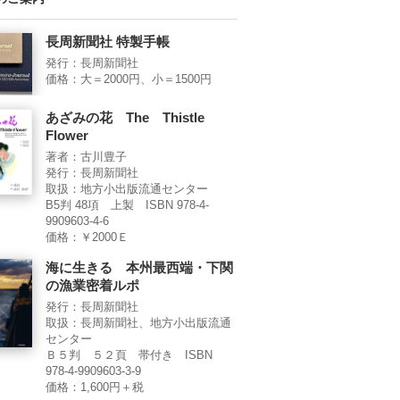
長周新聞社 特製手帳
発行：長周新聞社
価格：大＝2000円、小＝1500円
あざみの花 The Thistle
Flower
著者：古川豊子
発行：長周新聞社
取扱：地方小出版流通センター
B5判 48項 上製 ISBN 978-4-
9909603-4-6
価格：￥2000Ｅ
海に生きる 本州最西端・下関
の漁業密着ルポ
発行：長周新聞社
取扱：長周新聞社、地方小出版流通
センター
Ｂ５判 ５２頁 帯付き ISBN
978-4-9909603-3-9
価格：1,600円＋税