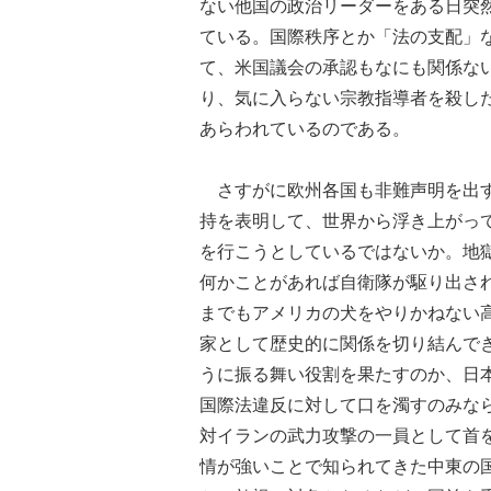
ない他国の政治リーダーをある日突
ている。国際秩序とか「法の支配」
て、米国議会の承認もなにも関係な
り、気に入らない宗教指導者を殺し
あらわれているのである。
さすがに欧州各国も非難声明を出す
持を表明して、世界から浮き上がっ
を行こうとしているではないか。地
何かことがあれば自衛隊が駆り出さ
までもアメリカの犬をやりかねない
家として歴史的に関係を切り結んで
うに振る舞い役割を果たすのか、日
国際法違反に対して口を濁すのみな
対イランの武力攻撃の一員として首
情が強いことで知られてきた中東の