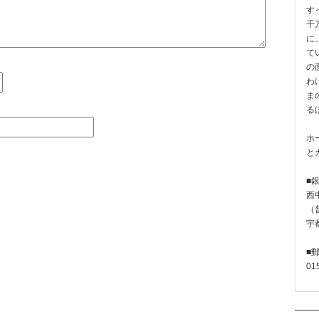
す
千
に
て
の
わ
ま
る
ホ
と
■
西
（普
宇
■
01