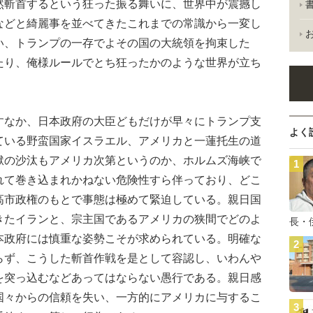
然斬首するという狂った振る舞いに、世界中が震撼し
などと綺麗事を並べてきたこれまでの常識から一変し
い、トランプの一存でよその国の大統領を拘束した
たり、俺様ルールでとち狂ったかのような世界が立ち
なか、日本政府の大臣どもだけが早々にトランプ支
よく
ている野蛮国家イスラエル、アメリカと一蓮托生の道
獄の沙汰もアメリカ次第というのか、ホルムズ海峡で
れて巻き込まれかねない危険性すら伴っており、どこ
高市政権のもとで事態は極めて緊迫している。親日国
きたイランと、宗主国であるアメリカの狭間でどのよ
長・
本政府には慎重な姿勢こそが求められている。明確な
らず、こうした斬首作戦を是として容認し、いわんや
を突っ込むなどあってはならない愚行である。親日感
国々からの信頼を失い、一方的にアメリカに与するこ