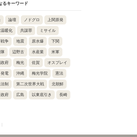
なるキーワード
発
論壇
ノドグロ
上関原発
球温暖化
共謀罪
ミサイル
鮮戦争
地震
原水爆
下関
衛隊
辺野古
水産業
米軍
国政府
梅光
佐賀
オスプレイ
力発電
沖縄
梅光学院
憲法
保法制
第二次世界大戦
北朝鮮
倍政府
広島
以東底引き
長崎
|