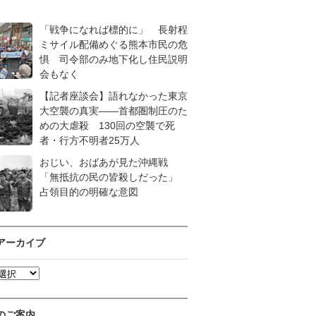
「戦争になれば標的に」 長射程
ミサイル配備めぐる熊本市民の危
惧 司令部のみ地下化し住民説明
会もなく
【記者座談会】語れなかった東京
大空襲の真実――首都圏制圧のた
めの大虐殺 130回の空襲で死
者・行方不明者25万人
おじい、おばあが見た沖縄戦
「無抵抗の民の皆殺しだった」
占領目的の明確な意図
アーカイブ
のご案内