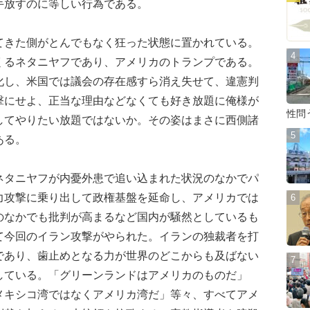
手放すのに等しい行為である。
きた側がとんでもなく狂った状態に置かれている。
くるネタニヤフであり、アメリカのトランプである。
化し、米国では議会の存在感すら消え失せて、違憲判
撃にせよ、正当な理由などなくても好き放題に俺様が
性問
してやりたい放題ではないか。その姿はまさに西側諸
ある。
タニヤフが内憂外患で追い込まれた状況のなかでパ
力攻撃に乗り出して政権基盤を延命し、アメリカでは
のなかでも批判が高まるなど国内が騒然としているも
て今回のイラン攻撃がやられた。イランの独裁者を打
であり、歯止めとなる力が世界のどこからも及ばない
している。「グリーンランドはアメリカのものだ」
メキシコ湾ではなくアメリカ湾だ」等々、すべてアメ