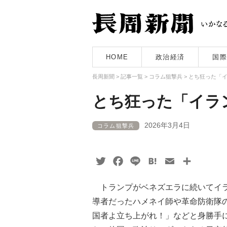
HOME
政治経済
国際
長周新聞
>
記事一覧
>
コラム狙撃兵
>
とち狂った「
とち狂った「イラ
2026年3月4日
コラム狙撃兵
Twitter
Facebook
Line
Hatena
Email
共
有
トランプがベネズエラに続いてイラ
導者だったハメネイ師や革命防衛隊
国者よ立ち上がれ！」などと身勝手