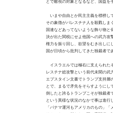
とで敵視の対象となるなど、国益を
いまや自由とか民主主義を標榜して
その象徴がパレスチナ人を殺戮しま
国連などあってないような飾り物と
決が出た関税にせよ他国への武力攻
権力を振り回し、欲望をむき出しに
国が日頃から批判してきた独裁者で
イスラエルでは極右に支えられたネ
レスチナ総攻撃という前代未聞の武
エプスタイン文書でトランプ支持層
とで、まるで矛先をそらすようにし
倒したと誇るトランプこそが独裁者
という異様な状況のなかで事は進行
「パナマ運河もアメリカのもの」「