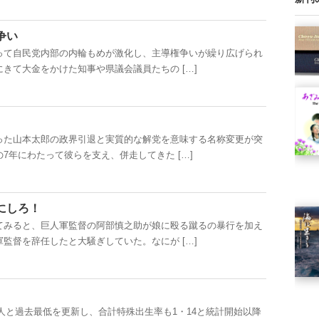
争い
て自民党内部の内輪もめが激化し、主導権争いが繰り広げられ
きて大金をかけた知事や県議会議員たちの […]
た山本太郎の政界引退と実質的な解党を意味する名称変更が突
7年にわたって彼らを支え、併走してきた […]
にしろ！
みると、巨人軍監督の阿部慎之助が娘に殴る蹴るの暴行を加え
監督を辞任したと大騒ぎしていた。なにが […]
万人と過去最低を更新し、合計特殊出生率も1・14と統計開始以降