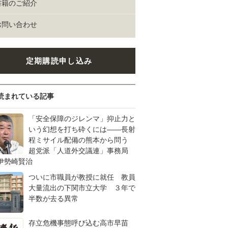
書籍のご紹介
お問い合わせ
定期購読申し込み
読まれている記事
「安全保障のジレンマ」抑止力と
いう幻想を打ち砕くには――長射
程ミサイル配備の熊本から問う
超党派「人道外交議連」事務局
伊勢崎賢治
ついに市職員が教授に就任 教員
大量流出の下関市立大学 ３年で
半数が去る異常
存立危機事態呼び込む高市早苗