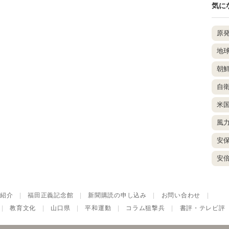
気に
原
地
朝
自
米
風
安
安
紹介
|
福田正義記念館
|
新聞購読の申し込み
|
お問い合わせ
|
|
教育文化
|
山口県
|
平和運動
|
コラム狙撃兵
|
書評・テレビ評