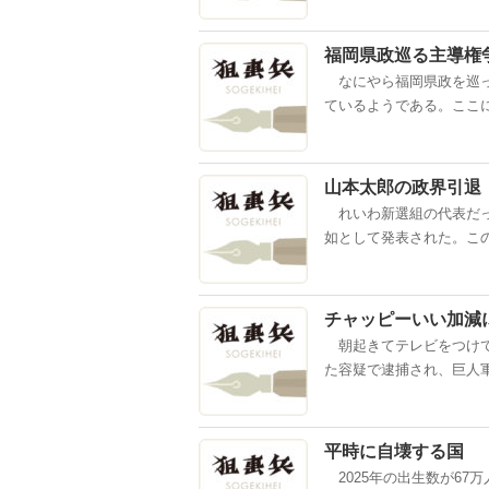
福岡県政巡る主導権
なにやら福岡県政を巡っ
ているようである。ここに
山本太郎の政界引退
れいわ新選組の代表だっ
如として発表された。この
チャッピーいい加減
朝起きてテレビをつけて
た容疑で逮捕され、巨人軍
平時に自壊する国
2025年の出生数が67