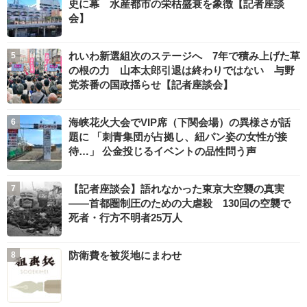
史に幕 水産都市の栄枯盛衰を象徴【記者座談
会】
れいわ新選組次のステージへ 7年で積み上げた草
の根の力 山本太郎引退は終わりではない 与野
党茶番の国政揺らせ【記者座談会】
海峡花火大会でVIP席（下関会場）の異様さが話
題に 「刺青集団が占拠し、紐パン姿の女性が接
待…」 公金投じるイベントの品性問う声
【記者座談会】語れなかった東京大空襲の真実
――首都圏制圧のための大虐殺 130回の空襲で
死者・行方不明者25万人
防衛費を被災地にまわせ