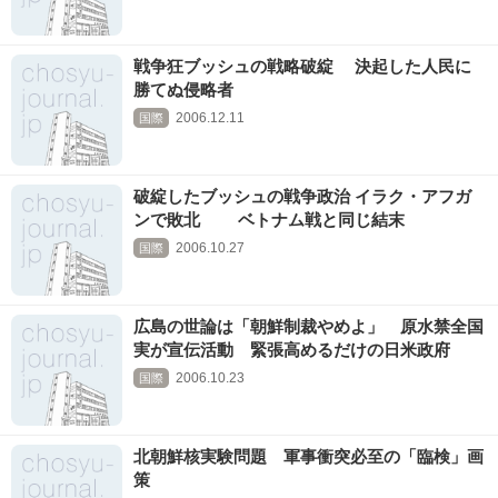
戦争狂ブッシュの戦略破綻 決起した人民に
勝てぬ侵略者
2006.12.11
国際
破綻したブッシュの戦争政治 イラク・アフガ
ンで敗北 ベトナム戦と同じ結末
2006.10.27
国際
広島の世論は「朝鮮制裁やめよ」 原水禁全国
実が宣伝活動 緊張高めるだけの日米政府
2006.10.23
国際
北朝鮮核実験問題 軍事衝突必至の「臨検」画
策