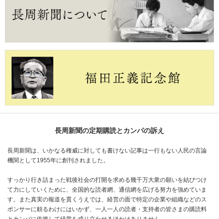
長周新聞の定期購読とカンパの訴え
長周新聞は、いかなる権威に対しても書けない記事は一行もない人民の言論
機関として1955年に創刊されました。
すっかり行き詰まった戦後社会の打開を求める幾千万大衆の願いを結びつけ
て力にしていくために、全国的な読者網、通信網を広げる努力を強めていま
す。また真実の報道を貫くうえでは、経営の面で特定の企業や組織などのス
ポンサーに頼るわけにはいかず、一人一人の読者・支持者の皆さまの購読料
とカンパに依拠して経営を成り立たせるほかはありません。