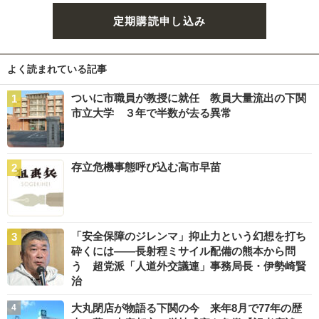
定期購読申し込み
よく読まれている記事
ついに市職員が教授に就任 教員大量流出の下関
市立大学 ３年で半数が去る異常
存立危機事態呼び込む高市早苗
「安全保障のジレンマ」抑止力という幻想を打ち
砕くには――長射程ミサイル配備の熊本から問
う 超党派「人道外交議連」事務局長・伊勢崎賢
治
大丸閉店が物語る下関の今 来年8月で77年の歴