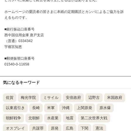
ホームページの愛読者の皆さまに本紙の定期購読とカンパによるご協力を訴
えるものです。
■銀行振込口座番号
西中国信用金庫 唐戸支店
（普通）0334342
宇都宮知恵
■郵便振替口座番号
01540-0-11658
気になるキーワード
佐賀
梅光学院
ミサイル
安倍政府
辺野古
米国政府
以東底引き
長崎
米軍
沖縄
上関原発
原水爆
朝鮮戦争
北朝鮮
水産業
地震
第二次世界大戦
オスプレイ
共謀罪
原発
広島
下関
憲法