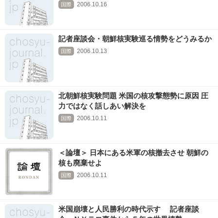
2006.10.16
国際
記者座談会・朝鮮核実験巡る情勢をどうみるか
2006.10.13
国際
北朝鮮核実験問題 米国の核攻撃態勢に原因 圧
力ではなく話しあい解決を
2006.10.11
国際
＜論壇＞ 日本にある米軍の核撤去させ 朝鮮の
核も廃棄せよ
2006.10.11
国際
米国崩壊と人民勝利の時代示す 記者座談