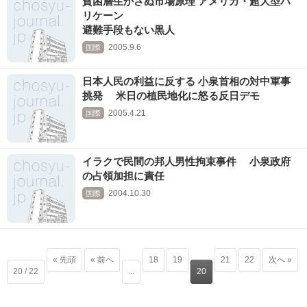
貧困層生かさぬ市場原理 アメリカ・超大型ハ
リケーン
避難手段もない黒人
2005.9.6
国際
日本人民の利益に反する 小泉首相の対中軍事
挑発 米日の植民地化に怒る反日デモ
2005.4.21
国際
イラクで民間の邦人男性拘束事件 小泉政府
の占領加担に責任
2004.10.30
国際
« 先頭
« 前へ
18
19
21
22
次へ »
20 / 22
...
20