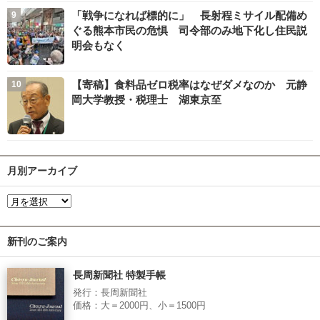
「戦争になれば標的に」 長射程ミサイル配備め
ぐる熊本市民の危惧 司令部のみ地下化し住民説
明会もなく
【寄稿】食料品ゼロ税率はなぜダメなのか 元静
岡大学教授・税理士 湖東京至
月別アーカイブ
新刊のご案内
長周新聞社 特製手帳
発行：長周新聞社
価格：大＝2000円、小＝1500円