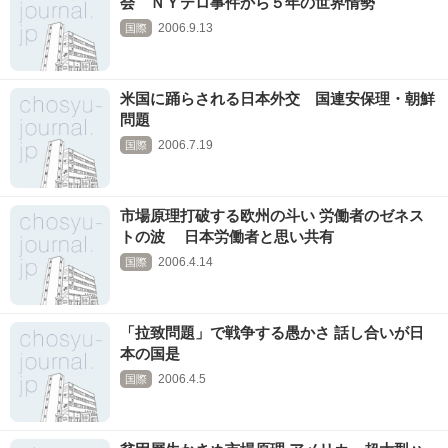
会 ＮＹテロ事件から５年の世界情勢
2006.9.13
国際
米国に踊らされる日本外交 国連安保理・朝鮮
問題
2006.7.19
国際
市場原理打破する欧州の斗い 労働者のゼネス
トの波 日本労働者と思い共有
2006.4.14
国際
「拉致問題」で戦争する愚かさ 話し合いが日
本の国是
2006.4.5
国際