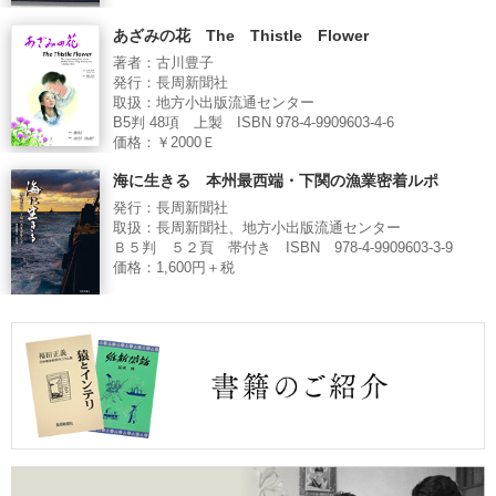
あざみの花 The Thistle Flower
著者：古川豊子
発行：長周新聞社
取扱：地方小出版流通センター
B5判 48項 上製 ISBN 978-4-9909603-4-6
価格：￥2000Ｅ
海に生きる 本州最西端・下関の漁業密着ルポ
発行：長周新聞社
取扱：長周新聞社、地方小出版流通センター
Ｂ５判 ５２頁 帯付き ISBN 978-4-9909603-3-9
価格：1,600円＋税