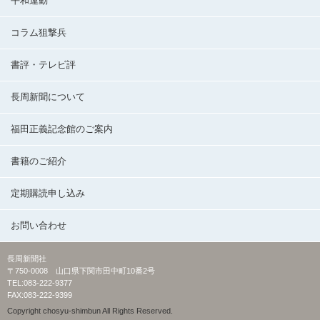
平和運動
コラム狙撃兵
書評・テレビ評
長周新聞について
福田正義記念館のご案内
書籍のご紹介
定期購読申し込み
お問い合わせ
長周新聞社
〒750-0008 山口県下関市田中町10番2号
TEL:083-222-9377
FAX:083-222-9399
Copyright chosyu-shimbun All Rights Reserved.