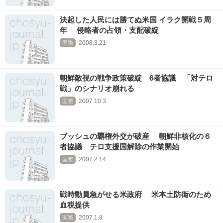
決起した人民には勝てぬ米国 イラク開戦５周
年 侵略者の占領・支配破綻
2008.3.21
国際
朝鮮敵視の戦争政策破綻 6者協議 「対テロ
戦」のシナリオ崩れる
2007.10.3
国際
ブッシュの覇権外交が破産 朝鮮非核化の６
者協議 テロ支援国解除の作業開始
2007.2.14
国際
戦時動員急がせる米政府 米本土防衛のため
血税提供
2007.1.8
国際