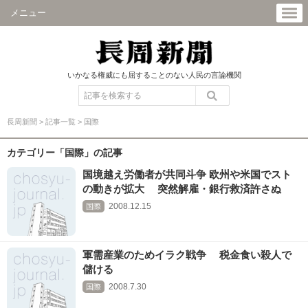
メニュー
いかなる権威にも屈することのない人民の言論機関
長周新聞
>
記事一覧
>
国際
カテゴリー「国際」の記事
国境越え労働者が共同斗争 欧州や米国でスト
の動きが拡大 突然解雇・銀行救済許さぬ
2008.12.15
国際
軍需産業のためイラク戦争 税金食い殺人で
儲ける
2008.7.30
国際