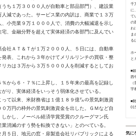
千
（うち１万３０００人が自動車と部品部門）、建設業
に
万人減であった。サービス業の内訳は、商業で１３万
て
の
人、小売業９万１０００人で、消費の大幅減退を示し
わ
住宅、金融分野を超えて実体経済の各部門に及んでい
ま
る
会社ＡＴ＆Ｔが１万２０００人、５日には、自動車
ホ
を発表、これから３年かけてメリルリンチの買収・整
と
メリカは３万から３万５０００人を削減するとしてお
■
西
％から６・７％に上昇し、１５年来の最高を記録し
（普
宇
ながり、実体経済をいっそう弱体化させている。
って以来、米財務省は１億１８９億㌦の景気刺激資
■
01
００万円の枠外の景気刺激資金を出した。ＧＭなど自
。しかし、ノーベル経済学賞受賞のクルーグマン氏
産業消滅のすう勢を転換できない」とのべている。
気に
月５日、地元の窓・扉製造会社リパブリックによる