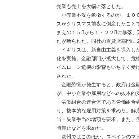
売業も売上を大幅に落とした。
小売業不況を象徴するのが、１００
スがクリスマス前夜に倒産したこと
まえの１５から１・２２に暴落、
たが断られた。同社の百貨店部門に
イギリスは、新自由主義を導入した
化を実施。金融部門が拡大して、危
イムローン危機の影響もいち早く受
された。
金融恐慌が発生すると、政府は金融
が、中小企業や雇用などへの抜本的
労働組合の連合体である労働組合会
り、抜本的な雇用対策を求めた。解
当・失業手当の増額を要求。また、
時停止などを求めた。
欧州ではこのほか、スペインのマド