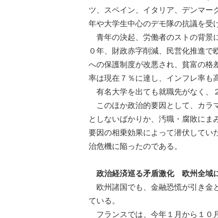
ツ、スペイン、イタリア、デンマー
年や大学生中心のデモ隊の抗議を受
青年の決起、労働者のストの背景に
０年、財政赤字削減、民営化推進で
への保護制度が改悪され、貧富の格
率は現在７％に達し、インフレ率も
有名大学を出ても就職先がなく、２
このほか政治的要因として、カラマ
としないばかりか、汚職・腐敗にま
要因の相乗効果によって潜伏してい
治危機に陥ったのである。
政治経済巡る矛盾激化 欧州全域
欧州諸国でも、金融恐慌が引き金と
ている。
フランスでは、今年１月から１０月