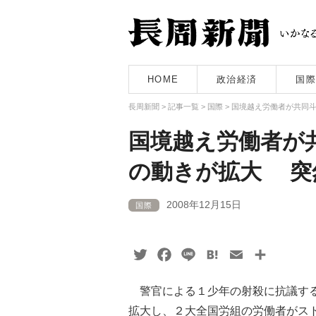
HOME
政治経済
国際
長周新聞
>
記事一覧
>
国際
>
国境越え労働者が共同斗
国境越え労働者が
の動きが拡大 突
2008年12月15日
国際
Twitter
Facebook
Line
Hatena
Email
共
有
警官による１少年の射殺に抗議する
拡大し、２大全国労組の労働者がス