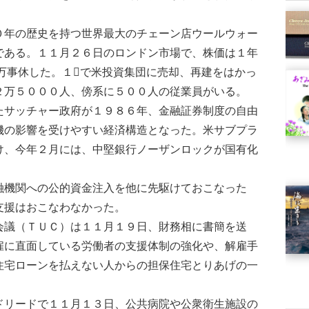
年の歴史を持つ世界最大のチェーン店ウールウォー
である。１１月２６日のロンドン市場で、株価は１年
万事休した。１で米投資集団に売却、再建をはかっ
２万５０００人、傍系に５００人の従業員がいる。
サッチャー政府が１９８６年、金融証券制度の自由
機の影響を受けやすい経済構造となった。米サブプラ
け、今年２月には、中堅銀行ノーザンロックが国有化
機関への公的資金注入を他に先駆けておこなった
支援はおこなわなかった。
議（ＴＵＣ）は１１月１９日、財務相に書簡を送
雇に直面している労働者の支援体制の強化や、解雇手
住宅ローンを払えない人からの担保住宅とりあげの一
リードで１１月１３日、公共病院や公衆衛生施設の