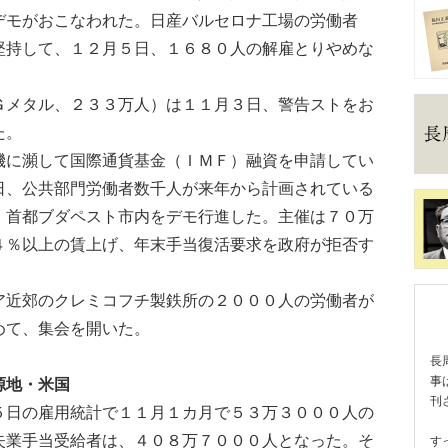
デモがおこなわれた。日産バルセロナ工場の労働者
堅持して、１２月５日、１６８０人の解雇とりやめな
メタル、２３３万人）は１１月３日、警告ストをお
た。
に瀕して国際通貨基金（ＩＭＦ）融資を申請してい
日、公共部門労働者数千人が来年から計画されている
、首都ブダペスト市内をデモ行進した。主催は７０万
４％以上の賃上げ、年末手当復活要求を政府が拒否す
。
近郊のクレミコフチ製鉄所の２０００人の労働者が
めて、集会を開いた。
長
事
源地・米国
刊
日の雇用統計で１１月１カ月で５３万３０００人の
失業手当受給者は、４０８万７０００人となった。そ
す