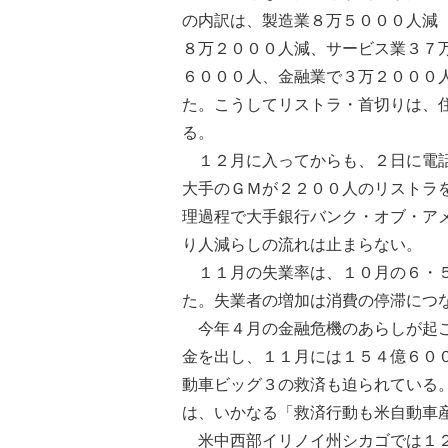
の内訳は、製造業８万５０００人減
８万２０００人減、サービス業３７
６０００人、金融業で３万２０００
た。こうしてリストラ・首切りは、
る。
１２月に入ってからも、２日に電話
大手のＧＭが２２００人のリストラ
理過程で大手銀行バンク・オブ・ア
り人減らしの流れは止まらない。
１１月の失業率は、１０月の６・５
た。失業者の増加は消費の停滞につ
今年４月の金融危機のあらしが起こ
金を出し、１１月には１５４億６０
動車ビッグ３の救済も迫られている
は、いかなる「救済行動も米自動車
米中西部イリノイ州シカゴでは１２