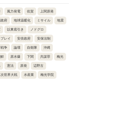
崎
風力発電
佐賀
上関原発
国政府
地球温暖化
ミサイル
地震
軍
以東底引き
ノドグロ
スプレイ
安倍政府
安保法制
鮮戦争
論壇
自衛隊
沖縄
朝鮮
原水爆
下関
共謀罪
梅光
島
憲法
原発
辺野古
二次世界大戦
水産業
梅光学院