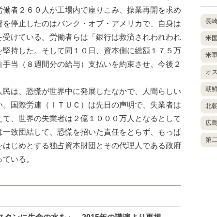
労働者２６０人が工場内で座りこみ、操業再開を求め
長
資を停止したのはバンク・オブ・アメリカで、自身は
を受けている。労働者らは「銀行は救済されわれわれ
米
を堅持した。そして同１０日、資本側に総額１７５万
米
告手当（８週間分の給与）支払いを約束させ、今後２
オ
朝
民は、恐慌が世界中に発展したなかで、人間らしい
い。国際労連（ＩＴＵＣ）は先日の声明で、失業者は
北
えて、世界の失業者は２億１０００万人となるとして
広
は一致団結して、恐慌を招いた責任をとらず、もっぱ
第
をはじめとする独占資本財団とその代理人である政府
っている。