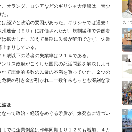
ク、オランダ、ロシアなどのギリシャ大使館は、青少
けた。
長・
は経済と政治の要因があった。ギリシャでは過去１
欧州連合（ＥＵ）に評価されたが、規制緩和で労働者
差は拡大した。加えて長期に失業が解消できず、失業
高止まりしている。
５歳以下の若者の失業率は２１％である。
ンリス政府がこうした国民の死活問題を解決しよう
みれて圧倒的多数の民衆の不満を買っていた。２つの
た危機の引き金が引かれ二十数年来もっとも深刻な政
に波及
なって政治・経済をめぐる矛盾が、爆発点に近づい
までに企業倒産は昨年同期より１２％も増加、４万