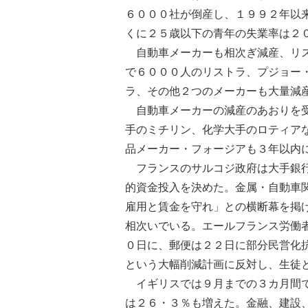
６０００社が倒産し、１９９２年以
くに２５歳以下の青年の失業率は２
自動車メーカーも相次ぎ減産、リス
で６０００人のリストラ、プジョー
ラ、その他２つのメーカーも大量減
自動車メーカーの減産のあおりを受
手のミチリン、化学大手のロティア
品メーカー・フォージアも３年以内
フランスのサルコジ政府は大手銀行
的資金投入を決めた。金属・自動車
雇用と賃金を守れ」との横断幕を掲
相次いでいる。エールフランス労働
０日に、郵便は２２日に部分民営化
という大幅削減計画に反対し、生徒
イギリスでは９月までの３カ月間で
は２６・３％も増えた。金融、建設