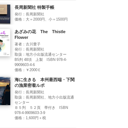
長周新聞社 特製手帳
発行：長周新聞社
価格：大＝2000円、小＝1500円
あざみの花 The Thistle
Flower
著者：古川豊子
発行：長周新聞社
取扱：地方小出版流通センター
B5判 48項 上製 ISBN 978-4-
9909603-4-6
価格：￥2000Ｅ
海に生きる 本州最西端・下関
の漁業密着ルポ
発行：長周新聞社
取扱：長周新聞社、地方小出版流通
センター
Ｂ５判 ５２頁 帯付き ISBN
978-4-9909603-3-9
価格：1,600円＋税