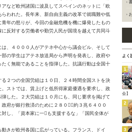
リアなど欧州諸国に波及してスペインのネットに「欧
あらわれた。長年来、新自由主義の改革で就職難や低
に青年の怒りが、今回の金融危機を機に爆発したもの
嫁に反対する労働者や勤労人民が国境を越えて共同斗
。
は、４０００人がアテネ中心から議会ビル、そして
一部の学生はアテネ放送局から声明を発表し、政府や
よく
ったく無能であることを指弾した。抗議行動は全国十
る２つの全国労組は１０日、２４時間全国ストを決
た。ストでは、賃上げと低所得家庭優遇を要求し、政
会】
糾弾した。２大労組は１０月にも、同じ要求を掲げて
。政府が銀行救済のために２８０（約３兆６４００
に対し、「資本家に一も支援するな」「国民全体が
動きが欧州各国に広がっている。フランス、ドイ