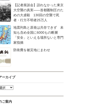
【記者座談会】語れなかった東京
大空襲の真実――首都圏制圧のた
めの大虐殺 130回の空襲で死
者・行方不明者25万人
地震列島と原発は共存できず 未
知も含め全国に6000もの断層
「安全」といえる場所ないと専門
家指摘
防衛費を被災地にまわせ
アーカイブ
のご案内