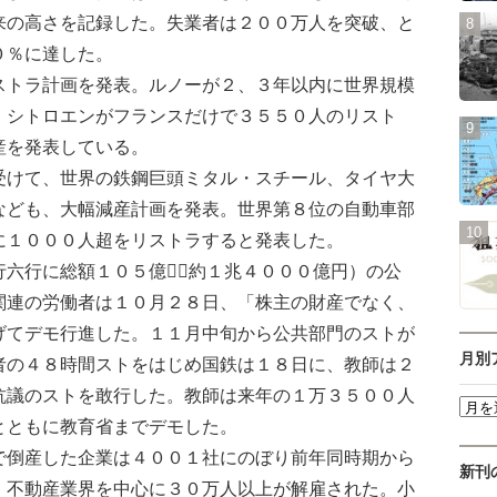
来の高さを記録した。失業者は２００万人を突破、と
０％に達した。
トラ計画を発表。ルノーが２、３年以内に世界規模
・シトロエンがフランスだけで３５５０人のリスト
産を発表している。
けて、世界の鉄鋼巨頭ミタル・スチール、タイヤ大
なども、大幅減産計画を発表。世界第８位の自動車部
に１０００人超をリストラすると発表した。
六行に総額１０５億（約１兆４０００億円）の公
関連の労働者は１０月２８日、「株主の財産でなく、
げてデモ行進した。１１月中旬から公共部門のストが
月別
者の４８時間ストをはじめ国鉄は１８日に、教師は２
抗議のストを敢行した。教師は来年の１万３５００人
とともに教育省までデモした。
倒産した企業は４００１社にのぼり前年同時期から
新刊
、不動産業界を中心に３０万人以上が解雇された。小