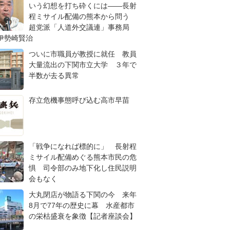
いう幻想を打ち砕くには――長射
程ミサイル配備の熊本から問う
超党派「人道外交議連」事務局
伊勢崎賢治
ついに市職員が教授に就任 教員
大量流出の下関市立大学 ３年で
半数が去る異常
存立危機事態呼び込む高市早苗
「戦争になれば標的に」 長射程
ミサイル配備めぐる熊本市民の危
惧 司令部のみ地下化し住民説明
会もなく
大丸閉店が物語る下関の今 来年
8月で77年の歴史に幕 水産都市
の栄枯盛衰を象徴【記者座談会】