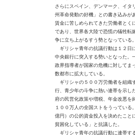
さらにスペイン、デンマーク、イタ
州革命発動の好機」との書き込みが
賃金に苦しめられてきた労働者とく
であり、世界各大陸で恐慌の犠牲転
争に立ち上がるすう勢となっている
ギリシャ青年の抗議行動は１２日に
中央銀行に突入する勢いとなった。
政界指導者が国家の危機に対してま
数都市に拡大している。
ギリシャの５００万労働者を組織す
行、青少年の斗争に熱い連帯を示し
府の民営化政策や増税、年金改悪を
１００万人の全国ストをうっている
億円）の公的資金投入を決めたこと
貧困化している」と抗議した。
ギリシャ青年の抗議行動に連帯する