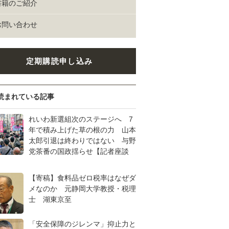
書籍のご紹介
お問い合わせ
定期購読申し込み
読まれている記事
れいわ新選組次のステージへ 7
年で積み上げた草の根の力 山本
太郎引退は終わりではない 与野
党茶番の国政揺らせ【記者座談
【寄稿】食料品ゼロ税率はなぜダ
メなのか 元静岡大学教授・税理
士 湖東京至
「安全保障のジレンマ」抑止力と