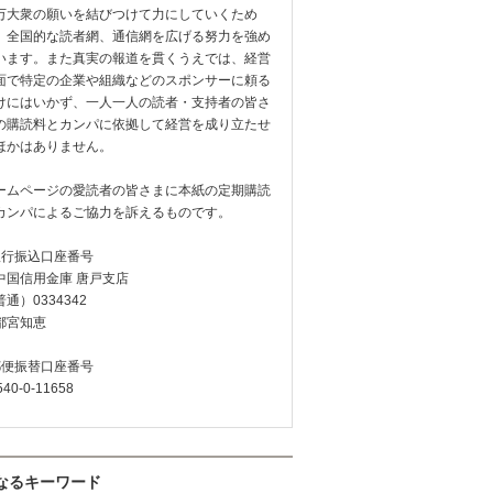
万大衆の願いを結びつけて力にしていくため
、全国的な読者網、通信網を広げる努力を強め
います。また真実の報道を貫くうえでは、経営
面で特定の企業や組織などのスポンサーに頼る
けにはいかず、一人一人の読者・支持者の皆さ
の購読料とカンパに依拠して経営を成り立たせ
ほかはありません。
ームページの愛読者の皆さまに本紙の定期購読
カンパによるご協力を訴えるものです。
銀行振込口座番号
中国信用金庫 唐戸支店
通）0334342
都宮知恵
郵便振替口座番号
540-0-11658
なるキーワード