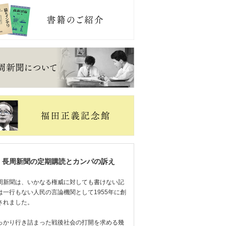
長周新聞の定期購読とカンパの訴え
周新聞は、いかなる権威に対しても書けない記
は一行もない人民の言論機関として1955年に創
されました。
っかり行き詰まった戦後社会の打開を求める幾