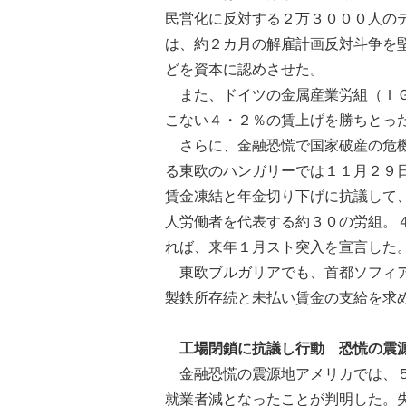
民営化に反対する２万３０００人の
は、約２カ月の解雇計画反対斗争を
どを資本に認めさせた。
また、ドイツの金属産業労組（ＩＧ
こない４・２％の賃上げを勝ちとっ
さらに、金融恐慌で国家破産の危機
る東欧のハンガリーでは１１月２９
賃金凍結と年金切り下げに抗議して
人労働者を代表する約３０の労組。
れば、来年１月スト突入を宣言した
東欧ブルガリアでも、首都ソフィア
製鉄所存続と未払い賃金の支給を求
工場閉鎖に抗議し行動 恐慌の震
金融恐慌の震源地アメリカでは、５
就業者減となったことが判明した。