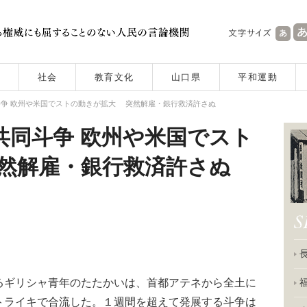
社会
教育文化
山口県
平和運動
争 欧州や米国でストの動きが拡大 突然解雇・銀行救済許さぬ
共同斗争 欧州や米国でスト
然解雇・銀行救済許さぬ
ギリシャ青年のたたかいは、首都アテネから全土に
トライキで合流した。１週間を超えて発展する斗争は