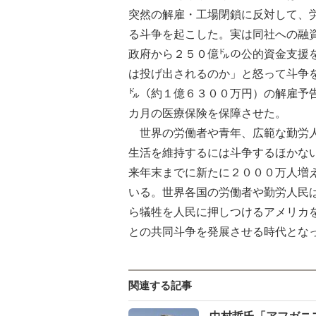
突然の解雇・工場閉鎖に反対して、
る斗争を起こした。実は同社への融
政府から２５０億㌦の公的資金支援
は投げ出されるのか」と怒って斗争
㌦（約１億６３００万円）の解雇予
カ月の医療保険を保障させた。
世界の労働者や青年、広範な勤労人
生活を維持するには斗争するほかな
来年末までに新たに２０００万人増
いる。世界各国の労働者や勤労人民
ら犠牲を人民に押しつけるアメリカ
との共同斗争を発展させる時代とな
関連する記事