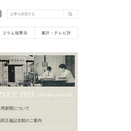
コラム狙撃兵
書評・テレビ評
長周新聞について
福田正義記念館のご案内